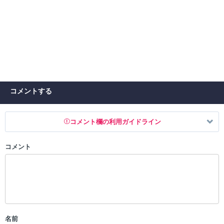
コメントする
コメント欄の利用ガイドライン
コメント
以下の書き込みを禁止とし、場合によってはコメント削除や書き込み制
限を行う可能性がございます。 あらかじめご了承ください。
・公序良俗に反する投稿
・スパムなど、記事内容と関係のない投稿
・誰かになりすます行為
・個人情報の投稿や、他者のプライバシーを侵害する投稿
名前
・一度削除された投稿を再び投稿すること