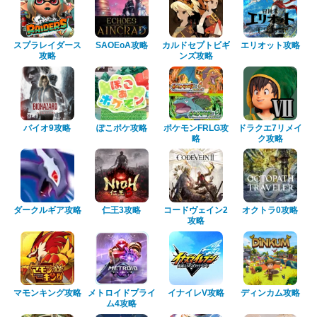
スプラレイダース
SAOEoA攻略
カルドセプトビギ
エリオット攻略
攻略
ンズ攻略
バイオ9攻略
ぽこポケ攻略
ポケモンFRLG攻
ドラクエ7リメイ
略
ク攻略
ダークルギア攻略
仁王3攻略
コードヴェイン2
オクトラ0攻略
攻略
マモンキング攻略
メトロイドプライ
イナイレV攻略
ディンカム攻略
ム4攻略