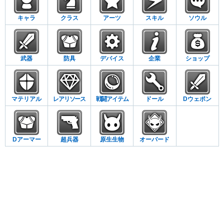
キャラ
クラス
アーツ
スキル
ソウル
武器
防具
デバイス
企業
ショップ
マテリアル
レアリソース
戦闘アイテム
ドール
Dウェポン
Dアーマー
超兵器
原生生物
オーバード