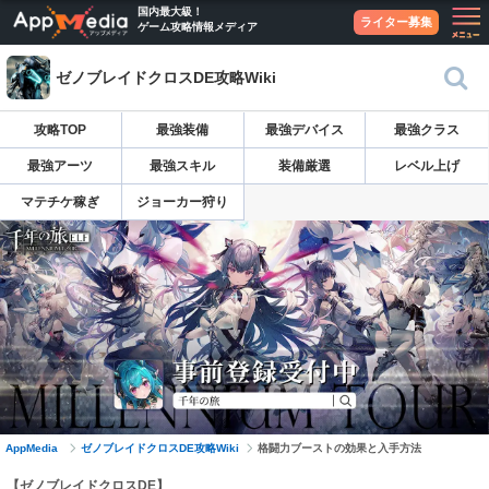
国内最大級！
ライター募集
ゲーム攻略情報メディア
ゼノブレイドクロスDE攻略Wiki
攻略TOP
最強装備
最強デバイス
最強クラス
最強アーツ
最強スキル
装備厳選
レベル上げ
マテチケ稼ぎ
ジョーカー狩り
AppMedia
ゼノブレイドクロスDE攻略Wiki
格闘力ブーストの効果と入手方法
【ゼノブレイドクロスDE】