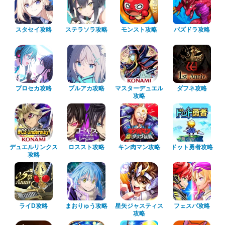
スタセイ攻略
ステラソラ攻略
モンスト攻略
パズドラ攻略
プロセカ攻略
ブルアカ攻略
マスターデュエル
ダフネ攻略
攻略
デュエルリンクス
ロススト攻略
キン肉マン攻略
ドット勇者攻略
攻略
ライD攻略
まおりゅう攻略
星矢ジャスティス
フェスバ攻略
攻略