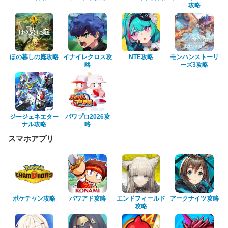
攻略
ほの暮しの庭攻略
イナイレクロス攻
NTE攻略
モンハンストーリ
略
ーズ3攻略
ジージェネエター
パワプロ2026攻
ナル攻略
略
スマホアプリ
ポケチャン攻略
パワアド攻略
エンドフィールド
アークナイツ攻略
攻略