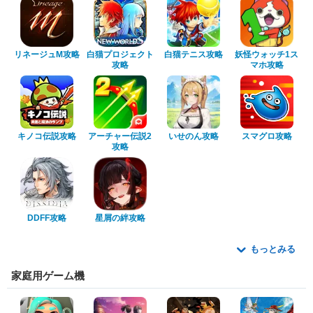
リネージュM攻略
白猫プロジェクト
白猫テニス攻略
妖怪ウォッチ1ス
攻略
マホ攻略
キノコ伝説攻略
アーチャー伝説2
いせのん攻略
スマグロ攻略
攻略
DDFF攻略
星屑の絆攻略
もっとみる
家庭用ゲーム機