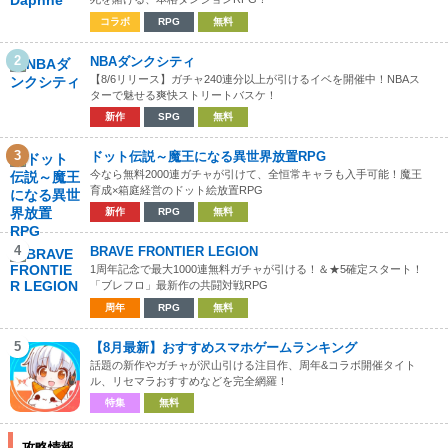
コラボ
RPG
無料
2
NBAダンクシティ
【8/6リリース】ガチャ240連分以上が引けるイベを開催中！NBAス
ターで魅せる爽快ストリートバスケ！
新作
SPG
無料
3
ドット伝説～魔王になる異世界放置RPG
今なら無料2000連ガチャが引けて、全恒常キャラも入手可能！魔王
育成×箱庭経営のドット絵放置RPG
新作
RPG
無料
4
BRAVE FRONTIER LEGION
1周年記念で最大1000連無料ガチャが引ける！＆★5確定スタート！
「ブレフロ」最新作の共闘対戦RPG
周年
RPG
無料
5
【8月最新】おすすめスマホゲームランキング
話題の新作やガチャが沢山引ける注目作、周年&コラボ開催タイト
ル、リセマラおすすめなどを完全網羅！
特集
無料
攻略情報