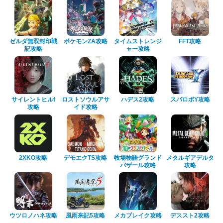
ゼルダ無双封印戦
ポケモンZA攻略
タイムストレンジ
FFT攻略
記攻略
ャー攻略
サイレントヒルf
ロストソウルアサ
ハデス2攻略
スパロボY攻略
攻略
イド攻略
2XKO攻略
デモエクTS攻略
牧場物語グランド
メタルギアデルタ
バザール攻略
攻略
ウツロノハネ攻略
風雨来記5攻略
メカブレイク攻略
デススト2攻略