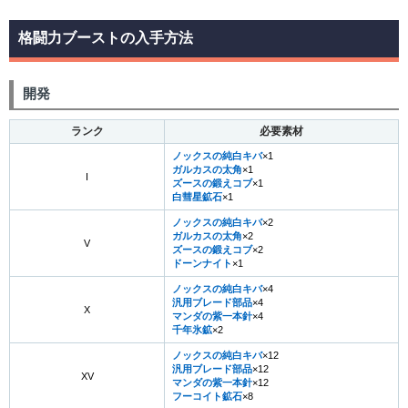
格闘力ブーストの入手方法
開発
ランク
必要素材
ノックスの純白キバ
×1
ガルカスの太角
×1
I
ズースの鍛えコブ
×1
白彗星鉱石
×1
ノックスの純白キバ
×2
ガルカスの太角
×2
V
ズースの鍛えコブ
×2
ドーンナイト
×1
ノックスの純白キバ
×4
汎用ブレード部品
×4
X
マンダの紫一本針
×4
千年氷鉱
×2
ノックスの純白キバ
×12
汎用ブレード部品
×12
XV
マンダの紫一本針
×12
フーコイト鉱石
×8