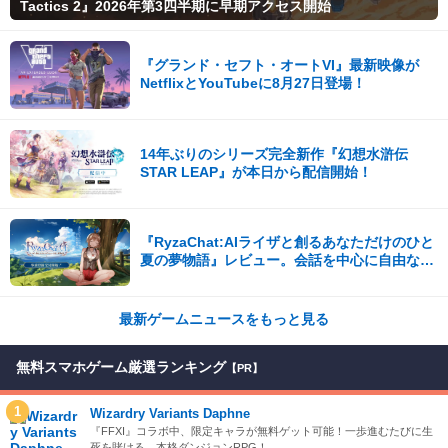
Tactics 2』2026年第3四半期に早期アクセス開始
『グランド・セフト・オートVI』最新映像が
NetflixとYouTubeに8月27日登場！
14年ぶりのシリーズ完全新作『幻想水滸伝
STAR LEAP』が本日から配信開始！
『RyzaChat:AIライザと創るあなただけのひと
夏の夢物語』レビュー。会話を中心に自由な冒
険を進めていくシステムはこれまでにない新鮮
な体験が楽しめる【先行プレイレポート】
最新ゲームニュースをもっと見る
無料スマホゲーム厳選ランキング
【PR】
1
Wizardry Variants Daphne
『FFXI』コラボ中、限定キャラが無料ゲット可能！一歩進むたびに生
死を賭ける、本格ダンジョンRPG！