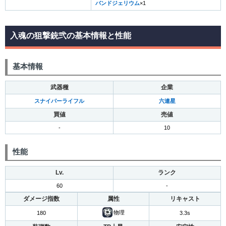
バンドジェリウム
×1
入魂の狙撃銃弐の基本情報と性能
基本情報
武器種
企業
スナイパーライフル
六連星
買値
売値
-
10
性能
Lv.
ランク
60
-
ダメージ指数
属性
リキャスト
物理
180
3.3s