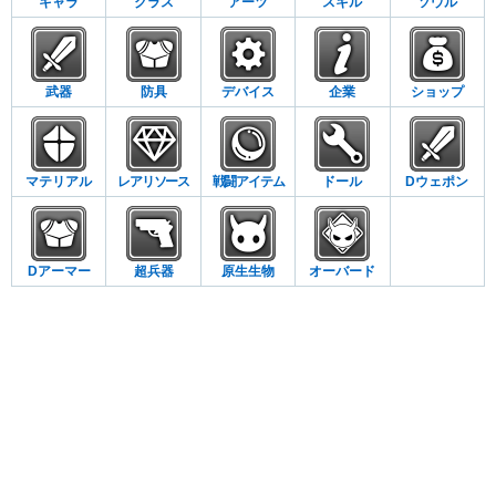
キャラ
クラス
アーツ
スキル
ソウル
武器
防具
デバイス
企業
ショップ
マテリアル
レアリソース
戦闘アイテム
ドール
Dウェポン
Dアーマー
超兵器
原生生物
オーバード