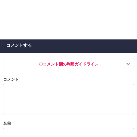
コメントする
コメント欄の利用ガイドライン
コメント
以下の書き込みを禁止とし、場合によってはコメント削除や書き込み制
限を行う可能性がございます。 あらかじめご了承ください。
・公序良俗に反する投稿
・スパムなど、記事内容と関係のない投稿
・誰かになりすます行為
・個人情報の投稿や、他者のプライバシーを侵害する投稿
名前
・一度削除された投稿を再び投稿すること
・外部サイトへの誘導や宣伝