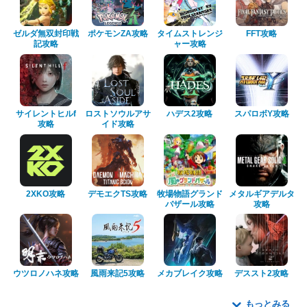
ゼルダ無双封印戦
ポケモンZA攻略
タイムストレンジ
FFT攻略
記攻略
ャー攻略
サイレントヒルf
ロストソウルアサ
ハデス2攻略
スパロボY攻略
攻略
イド攻略
2XKO攻略
デモエクTS攻略
牧場物語グランド
メタルギアデルタ
バザール攻略
攻略
ウツロノハネ攻略
風雨来記5攻略
メカブレイク攻略
デススト2攻略
もっとみる