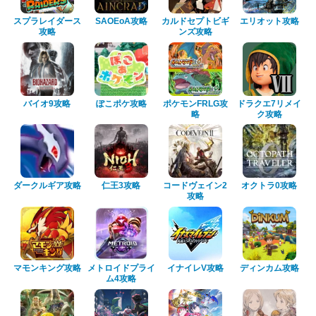
スプラレイダース
SAOEoA攻略
カルドセプトビギ
エリオット攻略
攻略
ンズ攻略
バイオ9攻略
ぽこポケ攻略
ポケモンFRLG攻
ドラクエ7リメイ
略
ク攻略
ダークルギア攻略
仁王3攻略
コードヴェイン2
オクトラ0攻略
攻略
マモンキング攻略
メトロイドプライ
イナイレV攻略
ディンカム攻略
ム4攻略