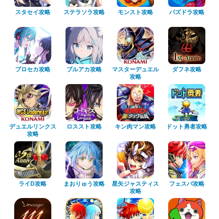
スタセイ攻略
ステラソラ攻略
モンスト攻略
パズドラ攻略
プロセカ攻略
ブルアカ攻略
マスターデュエル
ダフネ攻略
攻略
デュエルリンクス
ロススト攻略
キン肉マン攻略
ドット勇者攻略
攻略
ライD攻略
まおりゅう攻略
星矢ジャスティス
フェスバ攻略
攻略