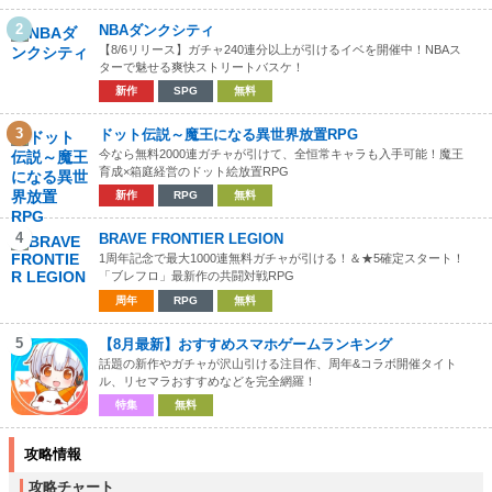
2
NBAダンクシティ
【8/6リリース】ガチャ240連分以上が引けるイベを開催中！NBAス
ターで魅せる爽快ストリートバスケ！
新作
SPG
無料
3
ドット伝説～魔王になる異世界放置RPG
今なら無料2000連ガチャが引けて、全恒常キャラも入手可能！魔王
育成×箱庭経営のドット絵放置RPG
新作
RPG
無料
4
BRAVE FRONTIER LEGION
1周年記念で最大1000連無料ガチャが引ける！＆★5確定スタート！
「ブレフロ」最新作の共闘対戦RPG
周年
RPG
無料
5
【8月最新】おすすめスマホゲームランキング
話題の新作やガチャが沢山引ける注目作、周年&コラボ開催タイト
ル、リセマラおすすめなどを完全網羅！
特集
無料
攻略情報
攻略チャート