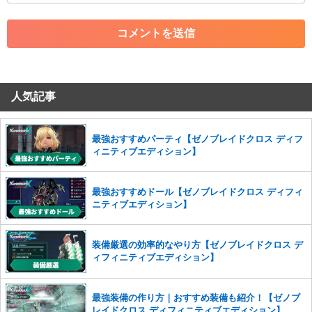
・アカウントの売買など金銭が絡む内容の投稿
・各ゲームのネタバレを含む内容の投稿
・その他、管理者が不適切と判断した投稿
コメントの削除につきましては下記フォームより申請をいた
だけますでしょうか。
人気記事
コメントの削除を申請する
※投稿内容を確認後、順次対応さ
せていただきます。ご了承ください。
※一度削除したコメントは復元ができませんのでご注意くだ
最強おすすめパーティ【ゼノブレイドクロス ディフ
さい。
ィニティブエディション】
また、過度な利用規約の違反や、弊社に損害の及ぶ内容の書き込みがあ
った場合は、法的措置をとらせていただく場合もございますので、あら
最強おすすめドール【ゼノブレイドクロス ディフィ
かじめご理解くださいませ。
ニティブエディション】
装備厳選の効率的なやり方【ゼノブレイドクロス デ
ィフィニティブエディション】
最強装備の作り方｜おすすめ装備も紹介！【ゼノブ
レイドクロス ディフィニティブエディション】