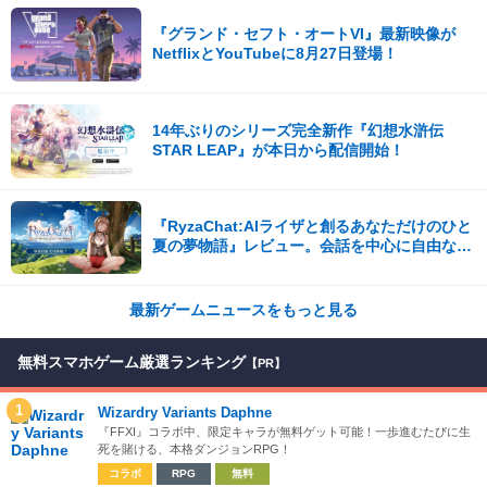
『グランド・セフト・オートVI』最新映像が
NetflixとYouTubeに8月27日登場！
14年ぶりのシリーズ完全新作『幻想水滸伝
STAR LEAP』が本日から配信開始！
『RyzaChat:AIライザと創るあなただけのひと
夏の夢物語』レビュー。会話を中心に自由な冒
険を進めていくシステムはこれまでにない新鮮
な体験が楽しめる【先行プレイレポート】
最新ゲームニュースをもっと見る
無料スマホゲーム厳選ランキング
【PR】
1
Wizardry Variants Daphne
『FFXI』コラボ中、限定キャラが無料ゲット可能！一歩進むたびに生
死を賭ける、本格ダンジョンRPG！
コラボ
RPG
無料