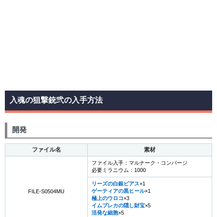
入魂の狙撃銃弐の入手方法
開発
ファイル名
素材
ファイル入手：マルナーク・コンパージ
必要ミラニウム：1000
リーズの白銀ピアス
×1
ゲーティアの黒ヒール
×1
FILE-S0504MU
極上のウロコ
×3
イムプレカの隠し財宝
×5
活発な細胞
×5