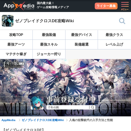
国内最大級！
ライター募集
ゲーム攻略情報メディア
ゼノブレイドクロスDE攻略Wiki
攻略TOP
最強装備
最強デバイス
最強クラス
最強アーツ
最強スキル
装備厳選
レベル上げ
マテチケ稼ぎ
ジョーカー狩り
AppMedia
ゼノブレイドクロスDE攻略Wiki
入魂の狙撃銃弐の入手方法と性能
【ゼノブレイドクロスDE】