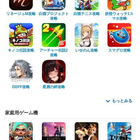
リネージュM攻略
白猫プロジェクト
白猫テニス攻略
妖怪ウォッチ1ス
攻略
マホ攻略
キノコ伝説攻略
アーチャー伝説2
いせのん攻略
スマグロ攻略
攻略
DDFF攻略
星屑の絆攻略
もっとみる
家庭用ゲーム機