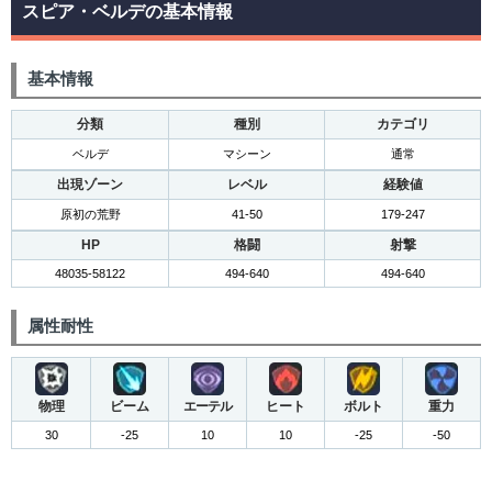
スピア・ベルデの基本情報
基本情報
分類
種別
カテゴリ
ベルデ
マシーン
通常
出現ゾーン
レベル
経験値
原初の荒野
41-50
179-247
HP
格闘
射撃
48035-58122
494-640
494-640
属性耐性
物理
ビーム
エーテル
ヒート
ボルト
重力
30
-25
10
10
-25
-50