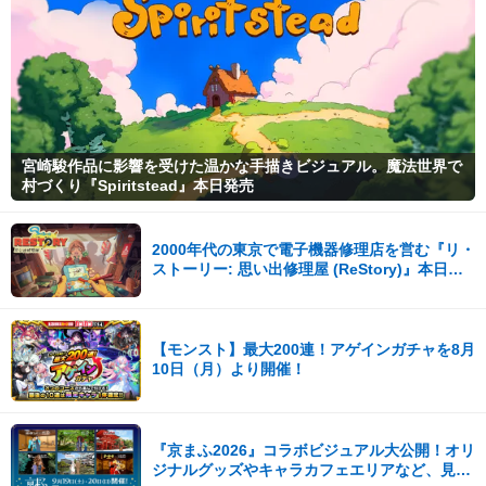
宮崎駿作品に影響を受けた温かな手描きビジュアル。魔法世界で
村づくり『Spiritstead』本日発売
2000年代の東京で電子機器修理店を営む『リ・
ストーリー: 思い出修理屋 (ReStory)』本日
Steamで配信開始
【モンスト】最大200連！アゲインガチャを8月
10日（月）より開催！
『京まふ2026』コラボビジュアル大公開！オリ
ジナルグッズやキャラカフェエリアなど、見ど