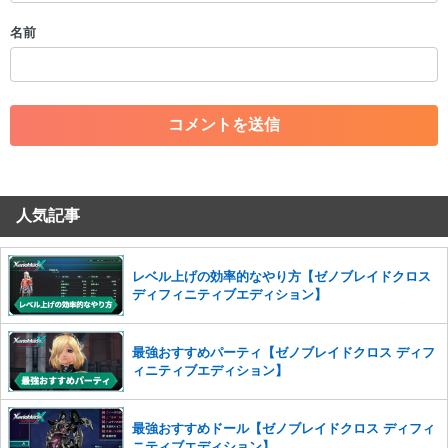
・個人情報の投稿や、他者のプライバシーを侵害する投稿
名前
・一度削除された投稿を再び投稿すること
・外部サイトへの誘導や宣伝
・アカウントの売買など金銭が絡む内容の投稿
・各ゲームのネタバレを含む内容の投稿
・その他、管理者が不適切と判断した投稿
コメントの削除につきましては下記フォームより申請をいた
だけますでしょうか。
人気記事
コメントの削除を申請する
※投稿内容を確認後、順次対応さ
せていただきます。ご了承ください。
※一度削除したコメントは復元ができませんのでご注意くだ
レベル上げの効率的なやり方【ゼノブレイドクロス
さい。
ディフィニティブエディション】
また、過度な利用規約の違反や、弊社に損害の及ぶ内容の書き込みがあ
った場合は、法的措置をとらせていただく場合もございますので、あら
最強おすすめパーティ【ゼノブレイドクロス ディフ
かじめご理解くださいませ。
ィニティブエディション】
最強おすすめドール【ゼノブレイドクロス ディフィ
ニティブエディション】