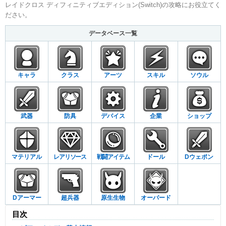
レイドクロス ディフィニティブエディション(Switch)の攻略にお役立てく
ださい。
データベース一覧
キャラ
クラス
アーツ
スキル
ソウル
武器
防具
デバイス
企業
ショップ
マテリアル
レアリソース
戦闘アイテム
ドール
Dウェポン
Dアーマー
超兵器
原生生物
オーバード
目次