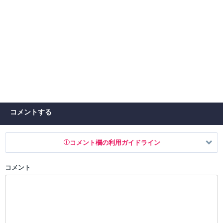
コメントする
コメント欄の利用ガイドライン
コメント
以下の書き込みを禁止とし、場合によってはコメント削除や書き込み制
限を行う可能性がございます。 あらかじめご了承ください。
・公序良俗に反する投稿
・スパムなど、記事内容と関係のない投稿
・誰かになりすます行為