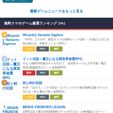
ころ満載！！
最新ゲームニュースをもっと見る
無料スマホゲーム厳選ランキング
【PR】
1
Wizardry Variants Daphne
『FFXI』コラボ中、限定キャラが無料ゲット可能！一歩進むたびに生
死を賭ける、本格ダンジョンRPG！
コラボ
RPG
無料
2
ドット伝説～魔王になる異世界放置RPG
今なら無料2000連ガチャが引けて、全恒常キャラも入手可能！魔王
育成×箱庭経営のドット絵放置RPG
新作
RPG
無料
3
杖と剣の伝説
8/16~『ぼざろ』コラボ決定！ログインだけで毎日無料10連ガチャが
引ける！剣と魔法で戦う放置RPG
コラボ
RPG
無料
4
BRAVE FRONTIER LEGION
1周年記念で最大1000連無料ガチャが引ける！＆★5確定スタート！