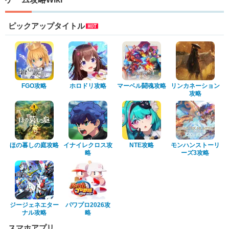
ピックアップタイトル
FGO攻略
ホロドリ攻略
マーベル闘魂攻略
リンカネーション
攻略
ほの暮しの庭攻略
イナイレクロス攻
NTE攻略
モンハンストーリ
略
ーズ3攻略
ジージェネエター
パワプロ2026攻
ナル攻略
略
スマホアプリ