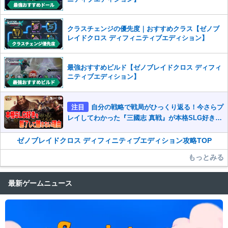
クラスチェンジの優先度｜おすすめクラス【ゼノブ
レイドクロス ディフィニティブエディション】
最強おすすめビルド【ゼノブレイドクロス ディフィ
ニティブエディション】
注目
自分の戦略で戦局がひっくり返る！今さらプ
レイしてわかった『三國志 真戦』が本格SLG好きを
魅了して離さないワケ
ゼノブレイドクロス ディフィニティブエディション攻略TOP
もっとみる
最新ゲームニュース