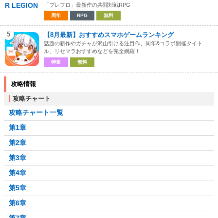
「ブレフロ」最新作の共闘対戦RPG
周年
RPG
無料
5
【8月最新】おすすめスマホゲームランキング
話題の新作やガチャが沢山引ける注目作、周年&コラボ開催タイト
ル、リセマラおすすめなどを完全網羅！
特集
無料
攻略情報
攻略チャート
攻略チャート一覧
第1章
第2章
第3章
第4章
第5章
第6章
第7章