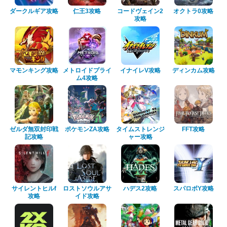
ダークルギア攻略
仁王3攻略
コードヴェイン2
オクトラ0攻略
攻略
マモンキング攻略
メトロイドプライ
イナイレV攻略
ディンカム攻略
ム4攻略
ゼルダ無双封印戦
ポケモンZA攻略
タイムストレンジ
FFT攻略
記攻略
ャー攻略
サイレントヒルf
ロストソウルアサ
ハデス2攻略
スパロボY攻略
攻略
イド攻略