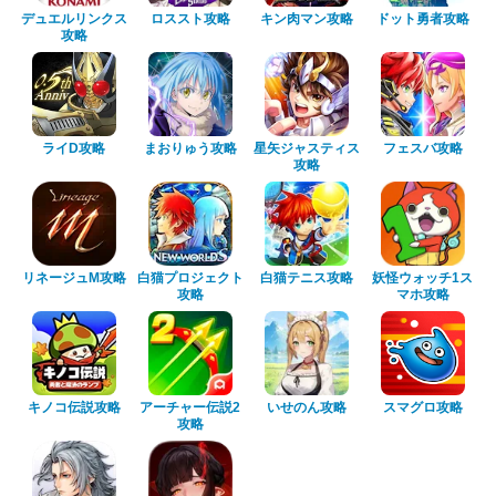
デュエルリンクス
ロススト攻略
キン肉マン攻略
ドット勇者攻略
攻略
ライD攻略
まおりゅう攻略
星矢ジャスティス
フェスバ攻略
攻略
リネージュM攻略
白猫プロジェクト
白猫テニス攻略
妖怪ウォッチ1ス
攻略
マホ攻略
キノコ伝説攻略
アーチャー伝説2
いせのん攻略
スマグロ攻略
攻略