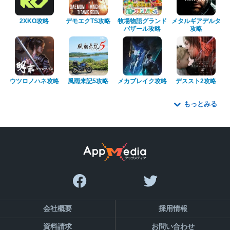
2XKO攻略
デモエクTS攻略
牧場物語グランド
メタルギアデルタ
バザール攻略
攻略
ウツロノハネ攻略
風雨来記5攻略
メカブレイク攻略
デススト2攻略
もっとみる
会社概要
採用情報
資料請求
お問い合わせ