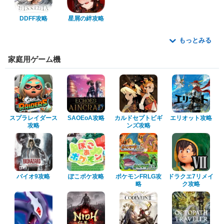
DDFF攻略
星屑の絆攻略
もっとみる
家庭用ゲーム機
スプラレイダース
SAOEoA攻略
カルドセプトビギ
エリオット攻略
攻略
ンズ攻略
バイオ9攻略
ぽこポケ攻略
ポケモンFRLG攻
ドラクエ7リメイ
略
ク攻略