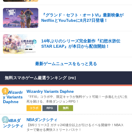
期に早期アクセス開始
『グランド・セフト・オートVI』最新映像が
NetflixとYouTubeに8月27日登場！
14年ぶりのシリーズ完全新作『幻想水滸伝
STAR LEAP』が本日から配信開始！
最新ゲームニュースをもっと見る
無料スマホゲーム厳選ランキング
【PR】
1
Wizardry Variants Daphne
『FFXI』コラボ中、限定キャラが無料ゲット可能！一歩進むたびに生
死を賭ける、本格ダンジョンRPG！
コラボ
RPG
無料
2
NBAダンクシティ
【8/6リリース】ガチャ240連分以上が引けるイベを開催中！NBAス
ターで魅せる爽快ストリートバスケ！