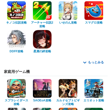
キノコ伝説攻略
アーチャー伝説2
いせのん攻略
スマグロ攻略
攻略
DDFF攻略
星屑の絆攻略
もっとみる
家庭用ゲーム機
スプラレイダース
SAOEoA攻略
カルドセプトビギ
エリオット攻略
攻略
ンズ攻略