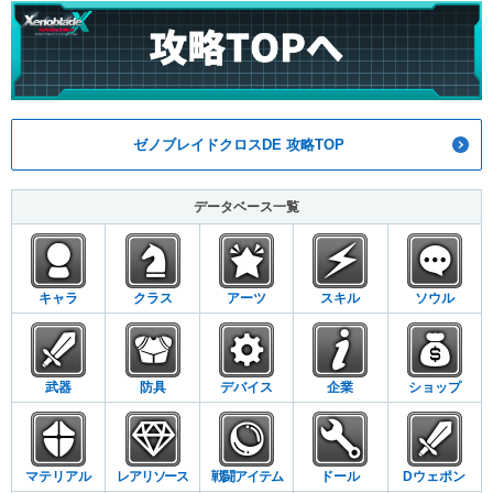
ゼノブレイドクロスDE 攻略TOP
データベース一覧
キャラ
クラス
アーツ
スキル
ソウル
武器
防具
デバイス
企業
ショップ
マテリアル
レアリソース
戦闘アイテム
ドール
Dウェポン