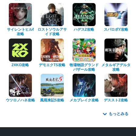
サイレントヒルf
ロストソウルアサ
ハデス2攻略
スパロボY攻略
攻略
イド攻略
2XKO攻略
デモエクTS攻略
牧場物語グランド
メタルギアデルタ
バザール攻略
攻略
ウツロノハネ攻略
風雨来記5攻略
メカブレイク攻略
デススト2攻略
もっとみる