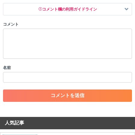
コメント欄の利用ガイドライン
コメント
以下の書き込みを禁止とし、場合によってはコメント削除や書き込み制
限を行う可能性がございます。 あらかじめご了承ください。
・公序良俗に反する投稿
・スパムなど、記事内容と関係のない投稿
・誰かになりすます行為
・個人情報の投稿や、他者のプライバシーを侵害する投稿
名前
・一度削除された投稿を再び投稿すること
・外部サイトへの誘導や宣伝
・アカウントの売買など金銭が絡む内容の投稿
・各ゲームのネタバレを含む内容の投稿
・その他、管理者が不適切と判断した投稿
コメントの削除につきましては下記フォームより申請をいた
だけますでしょうか。
人気記事
コメントの削除を申請する
※投稿内容を確認後、順次対応さ
せていただきます。ご了承ください。