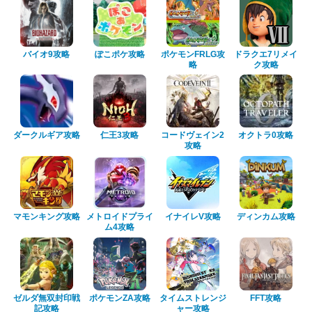
バイオ9攻略
ぽこポケ攻略
ポケモンFRLG攻
ドラクエ7リメイ
略
ク攻略
ダークルギア攻略
仁王3攻略
コードヴェイン2
オクトラ0攻略
攻略
マモンキング攻略
メトロイドプライ
イナイレV攻略
ディンカム攻略
ム4攻略
ゼルダ無双封印戦
ポケモンZA攻略
タイムストレンジ
FFT攻略
記攻略
ャー攻略