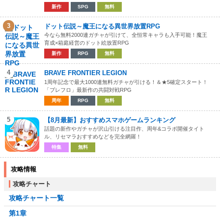
新作
SPG
無料
3
ドット伝説～魔王になる異世界放置RPG
今なら無料2000連ガチャが引けて、全恒常キャラも入手可能！魔王
育成×箱庭経営のドット絵放置RPG
新作
RPG
無料
4
BRAVE FRONTIER LEGION
1周年記念で最大1000連無料ガチャが引ける！＆★5確定スタート！
「ブレフロ」最新作の共闘対戦RPG
周年
RPG
無料
5
【8月最新】おすすめスマホゲームランキング
話題の新作やガチャが沢山引ける注目作、周年&コラボ開催タイト
ル、リセマラおすすめなどを完全網羅！
特集
無料
攻略情報
攻略チャート
攻略チャート一覧
第1章