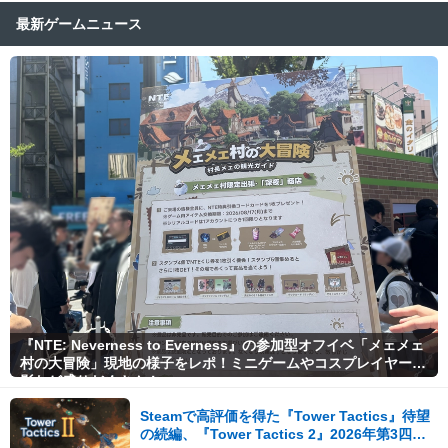
最新ゲームニュース
『NTE: Neverness to Everness』の参加型オフイベ「メェメェ
村の大冒険」現地の様子をレポ！ミニゲームやコスプレイヤー撮
影など盛りだくさん！
Steamで高評価を得た『Tower Tactics』待望
の続編、『Tower Tactics 2』2026年第3四半