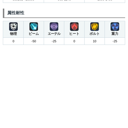
属性耐性
物理
ビーム
エーテル
ヒート
ボルト
重力
0
-50
-25
0
10
-25