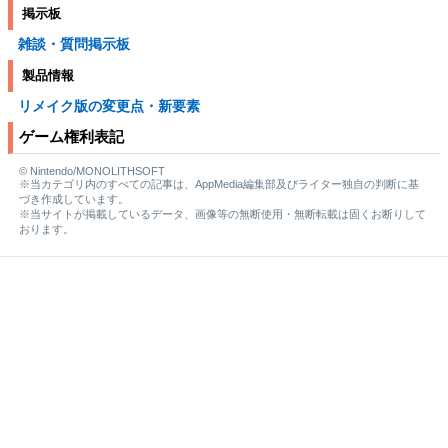
掲示板
雑談・質問掲示板
製品情報
リメイク版の変更点・新要素
ゲーム権利表記
© Nintendo/MONOLITHSOFT
※当カテゴリ内のすべての記事は、AppMedia編集部及びライター独自の判断に基
づき作成しています。
※当サイトが掲載しているデータ、画像等の無断使用・無断転載は固くお断りして
おります。