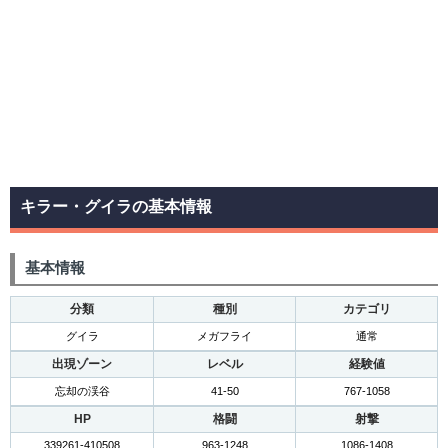
キラー・グイラの基本情報
基本情報
分類
種別
カテゴリ
グイラ
メガフライ
通常
出現ゾーン
レベル
経験値
忘却の渓谷
41-50
767-1058
HP
格闘
射撃
339261-410508
963-1248
1086-1408