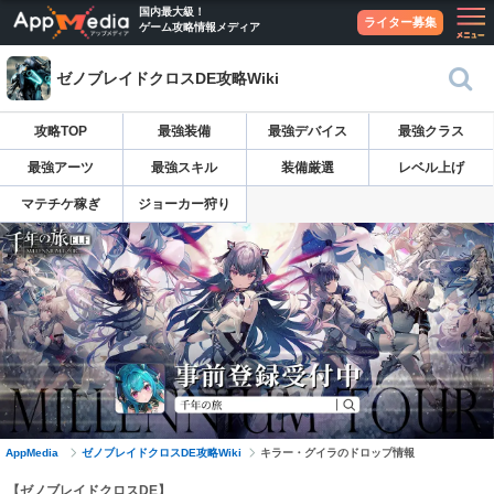
国内最大級！
ライター募集
ゲーム攻略情報メディア
ゼノブレイドクロスDE攻略Wiki
攻略TOP
最強装備
最強デバイス
最強クラス
最強アーツ
最強スキル
装備厳選
レベル上げ
マテチケ稼ぎ
ジョーカー狩り
AppMedia
ゼノブレイドクロスDE攻略Wiki
キラー・グイラのドロップ情報
【ゼノブレイドクロスDE】