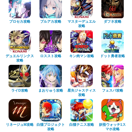
プロセカ攻略
ブルアカ攻略
マスターデュエル
ダフネ攻略
攻略
デュエルリンクス
ロススト攻略
キン肉マン攻略
ドット勇者攻略
攻略
ライD攻略
まおりゅう攻略
星矢ジャスティス
フェスバ攻略
攻略
リネージュM攻略
白猫プロジェクト
白猫テニス攻略
妖怪ウォッチ1ス
攻略
マホ攻略