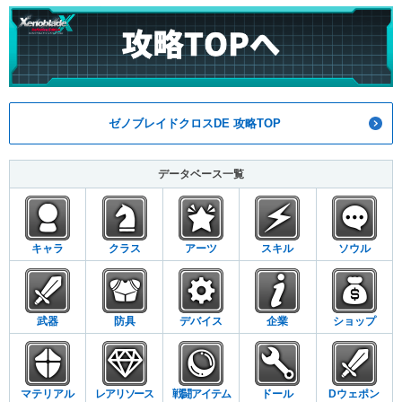
ゼノブレイドクロスDE 攻略TOP
データベース一覧
キャラ
クラス
アーツ
スキル
ソウル
武器
防具
デバイス
企業
ショップ
マテリアル
レアリソース
戦闘アイテム
ドール
Dウェポン