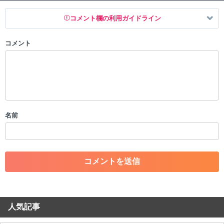
コメント欄の利用ガイドライン
コメント
以下の書き込みを禁止とし、場合によってはコメント削除や書き込み制
限を行う可能性がございます。 あらかじめご了承ください。
・公序良俗に反する投稿
・スパムなど、記事内容と関係のない投稿
・誰かになりすます行為
・個人情報の投稿や、他者のプライバシーを侵害する投稿
名前
・一度削除された投稿を再び投稿すること
・外部サイトへの誘導や宣伝
・アカウントの売買など金銭が絡む内容の投稿
・各ゲームのネタバレを含む内容の投稿
・その他、管理者が不適切と判断した投稿
コメントの削除につきましては下記フォームより申請をいた
だけますでしょうか。
人気記事
コメントの削除を申請する
※投稿内容を確認後、順次対応さ
せていただきます。ご了承ください。