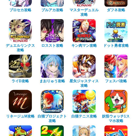
プロセカ攻略
ブルアカ攻略
マスターデュエル
ダフネ攻略
攻略
デュエルリンクス
ロススト攻略
キン肉マン攻略
ドット勇者攻略
攻略
ライD攻略
まおりゅう攻略
星矢ジャスティス
フェスバ攻略
攻略
リネージュM攻略
白猫プロジェクト
白猫テニス攻略
妖怪ウォッチ1ス
攻略
マホ攻略