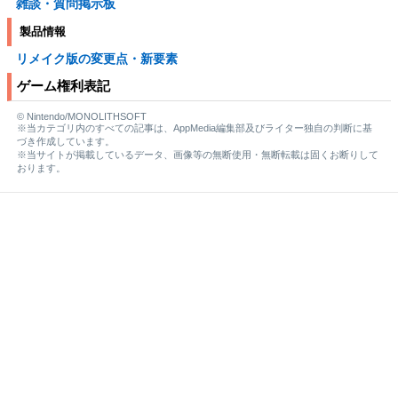
雑談・質問掲示板
製品情報
リメイク版の変更点・新要素
ゲーム権利表記
© Nintendo/MONOLITHSOFT
※当カテゴリ内のすべての記事は、AppMedia編集部及びライター独自の判断に基
づき作成しています。
※当サイトが掲載しているデータ、画像等の無断使用・無断転載は固くお断りして
おります。