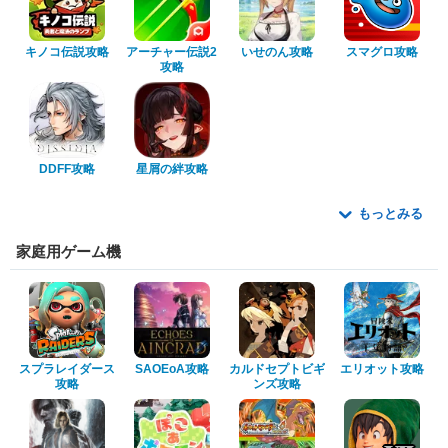
キノコ伝説攻略
アーチャー伝説2
いせのん攻略
スマグロ攻略
攻略
DDFF攻略
星屑の絆攻略
もっとみる
家庭用ゲーム機
スプラレイダース
SAOEoA攻略
カルドセプトビギ
エリオット攻略
攻略
ンズ攻略