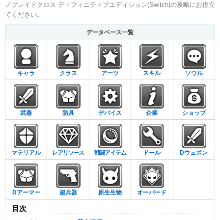
ノブレイドクロス ディフィニティブエディション(Switch)の攻略にお役立
てください。
データベース一覧
キャラ
クラス
アーツ
スキル
ソウル
武器
防具
デバイス
企業
ショップ
マテリアル
レアリソース
戦闘アイテム
ドール
Dウェポン
Dアーマー
超兵器
原生生物
オーバード
目次