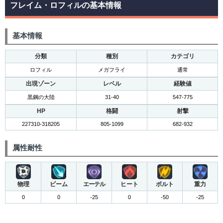
フレイム・ロフィルの基本情報
基本情報
分類
種別
カテゴリ
ロフィル
メガフライ
通常
出現ゾーン
レベル
経験値
黒鋼の大陸
31-40
547-775
HP
格闘
射撃
227310-318205
805-1099
682-932
属性耐性
物理
ビーム
エーテル
ヒート
ボルト
重力
0
0
-25
0
-50
-25