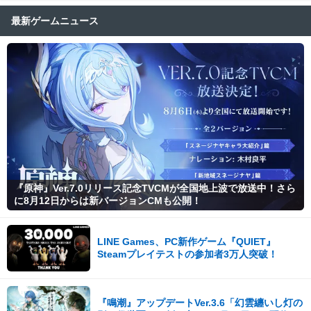
最新ゲームニュース
『原神』Ver.7.0リリース記念TVCMが全国地上波で放送中！さら
に8月12日からは新バージョンCMも公開！
LINE Games、PC新作ゲーム『QUIET』
Steamプレイテストの参加者3万人突破！
『鳴潮』アップデートVer.3.6「幻雲纏いし灯の