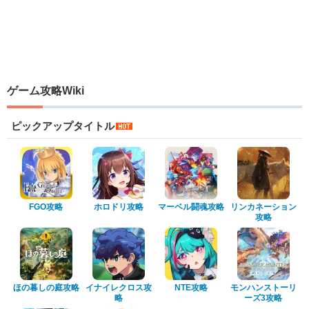
ゲーム攻略Wiki
ピックアップタイトル
FGO攻略
ホロドリ攻略
マーベル闘魂攻略
リンカネーション
攻略
ほの暮しの庭攻略
イナイレクロス攻
NTE攻略
モンハンストーリ
略
ーズ3攻略