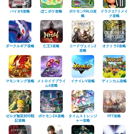
バイオ9攻略
ぽこポケ攻略
ポケモンFRLG攻
ドラクエ7リメイ
略
ク攻略
ダークルギア攻略
仁王3攻略
コードヴェイン2
オクトラ0攻略
攻略
マモンキング攻略
メトロイドプライ
イナイレV攻略
ディンカム攻略
ム4攻略
ゼルダ無双封印戦
ポケモンZA攻略
タイムストレンジ
FFT攻略
記攻略
ャー攻略