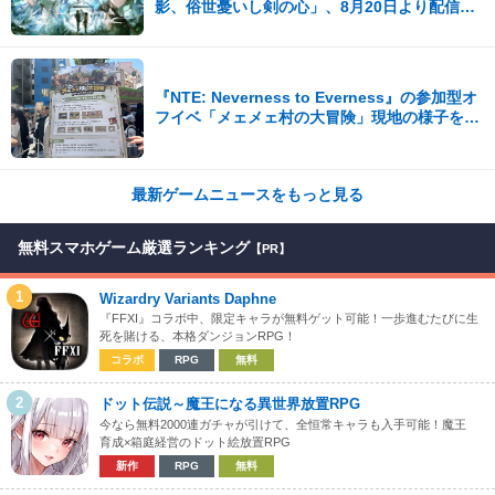
影、俗世憂いし剣の心」、8月20日より配信開
始！
『NTE: Neverness to Everness』の参加型オ
フイベ「メェメェ村の大冒険」現地の様子をレ
ポ！ミニゲームやコスプレイヤー撮影など盛り
だくさん！
最新ゲームニュースをもっと見る
無料スマホゲーム厳選ランキング
【PR】
1
Wizardry Variants Daphne
『FFXI』コラボ中、限定キャラが無料ゲット可能！一歩進むたびに生
死を賭ける、本格ダンジョンRPG！
コラボ
RPG
無料
2
ドット伝説～魔王になる異世界放置RPG
今なら無料2000連ガチャが引けて、全恒常キャラも入手可能！魔王
育成×箱庭経営のドット絵放置RPG
新作
RPG
無料