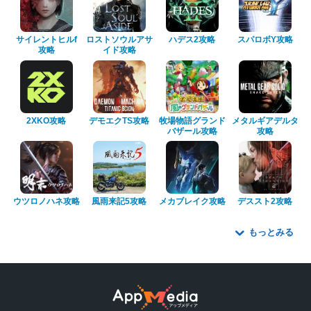
サイレントヒルf
ロストソウルアサ
ハデス2攻略
スパロボY攻略
攻略
イド攻略
2XKO攻略
デモエクTS攻略
牧場物語グランド
メタルギアデルタ
バザール攻略
攻略
ウツロノハネ攻略
風雨来記5攻略
メカブレイク攻略
デススト2攻略
もっとみる