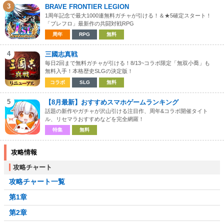
3
BRAVE FRONTIER LEGION
1周年記念で最大1000連無料ガチャが引ける！＆★5確定スタート！
「ブレフロ」最新作の共闘対戦RPG
周年
RPG
無料
4
三國志真戦
毎日2回まで無料ガチャが引ける！8/13~コラボ限定「無双小喬」も
無料入手！本格歴史SLGの決定版！
コラボ
SLG
無料
5
【8月最新】おすすめスマホゲームランキング
話題の新作やガチャが沢山引ける注目作、周年&コラボ開催タイト
ル、リセマラおすすめなどを完全網羅！
特集
無料
攻略情報
攻略チャート
攻略チャート一覧
第1章
第2章