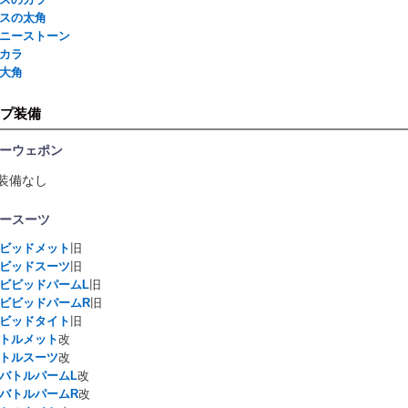
スの太角
ニーストーン
カラ
大角
プ装備
ーウェポン
装備なし
ースーツ
ビッドメット
旧
ビッドスーツ
旧
ビビッドパームL
旧
ビビッドパームR
旧
ビッドタイト
旧
トルメット
改
トルスーツ
改
バトルパームL
改
バトルパームR
改