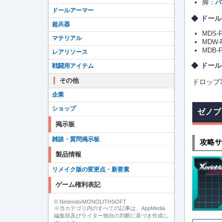
脚：
バ
ドールアーマー
ドール
超兵器
MDS-F
マテリアル
MDW-F
MDB-F
レアリソース
ドール
戦闘用アイテム
その他
ドロップ
企業
ショップ
ゼノブ
掲示板
雑談・質問掲示板
攻略サ
製品情報
リメイク版の変更点・新要素
ゲーム権利表記
© Nintendo/MONOLITHSOFT
※当カテゴリ内のすべての記事は、AppMedia
編集部及びライター独自の判断に基づき作成し