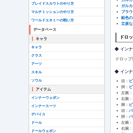
ブレイドスカウトのやり方
ガルカ
ブラウ
マルチミッションのやり方
鉛色の
ワールドエネミーの戦い方
立派な
データベース
ドロッ
キャラ
キャラ
インナ
クラス
ドロップ
アーツ
インナ
スキル
ソウル
頭：
ビ
胴：
ビ
アイテム
左腕：
インナーウェポン
右腕：
脚：
ビ
インナースーツ
頭：
バ
デバイス
胴：
バ
左腕：
ドール
右腕：
ドールウェポン