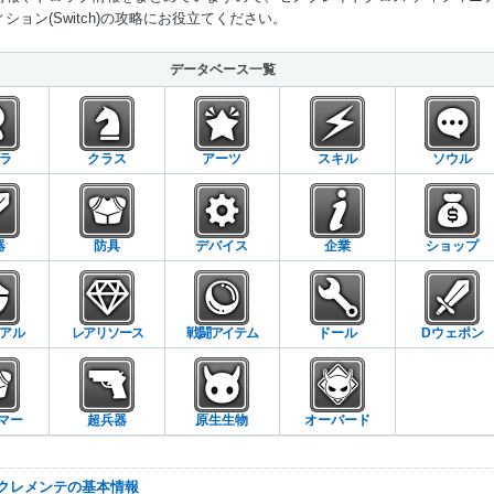
ション(Switch)の攻略にお役立てください。
Mute
データベース一覧
ラ
クラス
アーツ
スキル
ソウル
器
防具
デバイス
企業
ショップ
アル
レアリソース
戦闘アイテム
ドール
Dウェポン
マー
超兵器
原生生物
オーバード
のクレメンテの基本情報