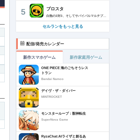
ブロスタ
5
白熱の3対3、そしてサバイバルマルチプレイを楽しめるモバイルゲーム！3分間で展開する様々なゲームモード… 友達と共闘するもよし、一人で戦うもよし。 強力な必殺技や特殊能力を持ったキャラクターを入手して、アップグレードしましょう。ユニークなスキンを集めれば、戦場でひときわ目立つこと間違いなし！ブロスタワールドの不思議なステージで、バトルを繰り広げましょう！ ブロスタは無料でダウンロードおよびプレイが可能ですが、一部のゲーム内アイテムを有料で購入いただくことも可能です（ランダムなアイテムを含む）。ゲーム内アイテムの有料購入を希望しない場合は、デバイスの設定からアプリ内課金を無効にしてください。 様々なゲームモードで戦おう エメラルドハント（3対3）：チームの仲間と共に敵チームに勝利！エメラルドを10個集めたら最後まで守り抜きましょう。倒されるとエメラルドも失います。 バトルロイヤル（ソロ/デュオ）：生き残りをかけたサバイバルモード。キャラクターのパワーアップを集めましょう。デュオまたはソロモードを選んだら、大混乱の戦場で最後まで生き延びた者が勝者となります。そして勝者がすべてを独り占めします！ ブロストライカー（3対3）：ひと味違うゲームモードです！サッカーの腕試しといきましょう。先に2ゴールを決めたチームが勝利します。なおレッドカードはありませんので、激しいバトルにご注意ください。 賞金稼ぎ（3対3）：敵を倒して星を獲得！自分の星も守り抜きましょう。より多くの星を集めたチームの勝利です。 強奪（3対3）：チームの金庫を守りながら、敵チームの金庫の破壊を目指します。ひっそりと前進したら、豪快にお宝までの道を切り拓きましょう！ 特別イベント：期間限定の特別な対人および対CPUゲームモードです。 チャンピオンシップチャレンジ：ブロスタのゲーム内予選に参加して、eスポーツの世界に飛び込みましょう！ キャラクターのアンロックとアップグレード 強力な必殺技や特殊能力を持ったキャラクターを集めて、アップグレードしましょう。キャラクターを強化して、ユニークなスキンを集めましょう。 ブロスタパス クエストやブロスタボックス、エメラルド、ピンズ、そしてブロスタパス限定スキンなど、特典が盛りだくさん！シーズンごとに特典は変わります。 MVPプレイヤーになろう ローカルのランキングを駆け上がり、あなたの強さを証明しましょう！ どんな時も進化しよう 新たなキャラクターやスキン、マップ、特別イベント、ゲームモードを探し求めましょう。 特徴： 3対3のリアルタイム対戦で世界中のプレイヤーとバトル 白熱のモバイル向けサバイバルマルチプレイ 独自の攻撃や必殺技を持った、強力な新キャラクターをアンロック 日々入れ替わるイベントとゲームモード バトルは一人でも、フレンドと一緒でもプレイ可能 グローバルまたはローカルのランキングを駆け上がろう 仲間とクラブを結成したり参加したりして、情報交換しながら共に戦おう スキンをアンロックしてキャラクターをカスタマイズ プレイヤーが作った攻略の難しい新マップ クラッシュ・オブ・クラン、クラッシュ・ロワイヤル、ブーム・ビーチの制作会社がお届けするバトルゲーム！ サポート： サポートが必要な際は、ゲーム内の設定の「ヘルプとサポート」からご連絡いただくか、http://supercell.helpshift.com/a/brawl-stars/をご覧ください。 プライバシーポリシー： http://supercell.com/en/privacy-policy/jp/ サービス利用規約： http://supercell.com/en/terms-of-service/jp/ 保護者の皆さまへ： http://supercell.com/en/parents/jp/
セルランをもっと見る
配信/発売カレンダー
新作スマホゲーム
新作家庭用ゲーム
ONE PIECE 海のごちそうレス
トラン
Bandai Namco
デイヴ・ザ・ダイバー
MINTROCKET
モンスターループ：獣神転生
SuperNova Game
RyzaChat:AIライザと創るあ