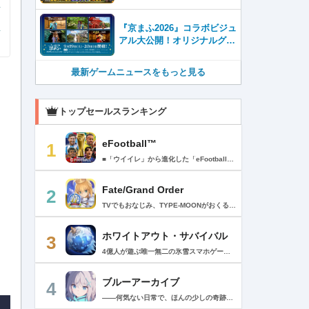
『京まふ2026』コラボビジュ
アル大公開！オリジナルグッ
ズやキャラカフェエリアな
ど、見どころ満載！！
最新ゲームニュースをもっと見る
トップセールスランキング
eFootball™
1
■「ウイイレ」から進化した「eFootball™」 人気サッカーゲーム「ウイニングイレブン」が「eFootball™」とタイトルを変え、大きく進化して生まれ変わりました。「eFootball™」で新しいサッカーゲームを体感しましょう！ ■はじめての方でも安心 ダウンロード後は、実践を交えたステップアップ方式のチュートリアルで直感的に基本操作を覚えることができます！さらに、チュートリアルを全てクリアすると、リオネル メッシがもらえます！！ また、試合の面白さや爽快感を楽しんでいただくためにスマートアシストを実装。 複雑な操作をしなくても、華麗なドリブルやパスで相手をかわして強烈なシュートでゴールを奪うことができます！ 【基本的な遊び方】 ■好きなチームで始めよう 欧州、米州、アジアなど世界各国のクラブやナショナルチームなどお気に入りのチームでスタートできます！ ■選手を獲得しましょう チームを作成したら、選手を獲得しましょう。現役のスーパースターや、歴史に残るレジェンドたちが、あなたのクラブでの活躍を待っています！ ・スペシャル選手リスト 現実の試合で大活躍した選手や、注目リーグの選手、レジェンドなどの特別な選手を獲得できます。 ・スタンダード選手リスト 好きな選手を獲得できます。条件を設定して絞り込むことができます。 ・監督リスト さまざまな戦術や得意な育成タイプを持った監督を獲得できます。 ■試合を楽しもう 獲得した選手でチームを編成したら、いよいよ試合に挑戦！ AIを相手に腕を磨いたり、オンライン対戦でランキングを競ったり、楽しみ方はあなた次第です。 ・対AI戦で腕を磨く 注目リーグのチームやナショナルチームを相手に戦うイベントなど、サッカーシーズンに合わせたさまざまなテーマのイベントが開催されています。 また、10段階にレベル分けされたDivision制の「eFootball™ リーグ」で楽しみながらレベルアップしていくことも可能です！ ・対人戦で実力を試す Division制の全ユーザーとランキングを競う「eFootball™ リーグ」や、毎週開催される様々なイベントで、オンラインでのリアルタイム対戦を楽しむことができます。あなたのドリームチームで、最高峰のDivision 1を目指しましょう！ ・友達と最大3vs3の対戦を楽しむ フレンドマッチ機能を使って、友達と対戦することができます。育て上げたチームの強さを友達に見せつけましょう！ また、最大3vs3の協力対戦も可能。友達とオンラインで集まって対戦を楽しみましょう！ ■選手を育てる 獲得した選手は、選手種別によっては成長させることができます。 試合に出場させたり、ゲーム内アイテムを使用したりして、選手のレベルを上げる事で入手できる「タレントポイント」で、能力パラメータを上昇させましょう。 より自分好みの選手にしたい場合は、手動でポイントを割り振りましょう。 ポイントの割り振りに迷った場合は、[おまかせ]で設定することもできます。 自分だけのお気に入りの選手に育て上げましょう！ 【もっと楽しむ】 ■Live Updateを毎週配信 選手の移籍や、現実の試合での活躍が反映される「Live Update」を搭載。 毎週配信される「Live Update」を参考に、スカッドを編成し試合に挑みましょう。 ■スタジアムをカスタマイズ 試合中のスタジアムに反映されるコレオ・オブジェクトなどのスタジアムパーツをカスタマイズできます。 思い通りのスタジアムにアレンジして、ゲーム体験を彩りましょう！ ※居住国・地域が以下のお客様には、eFootball™ コインによるルートボックス施策をご提供しておりません。 ベルギー、ブラジル(18歳未満) 【最新情報について】 本商品は、新機能やモードの追加、ゲームプレイ・イベントのアップデートを継続的に行っていきます。 最新情報は「eFootball™」公式サイトをご確認ください。 【ダウンロードについて】 本アプリをダウンロードするためには、ストレージに約3.3GBの空き容量が必要となります。 あらかじめ3.3GB以上の容量を空けてからダウンロードを行っていただけますようお願いします。 ダウンロード時はWi-Fi環境で接続することを推奨いたします。 ※アップデートにつきましても同様となります。 【通信環境について】 本アプリはオンラインゲームです。通信可能な環境でお楽しみください。
Fate/Grand Order
2
TVでもおなじみ、TYPE-MOONがおくるFateのRPG！ スマホでも本格的なRPGが楽しめる。 文字数にして500万字超という、圧倒的なボリュームを堪能できるストーリー！ 本編以外にもキャラクターごとにストーリーを用意し、Fateファンも今回はじめてFateの世界を体験される方も十分満足いただける内容となっています。 【あらすじ】 西暦2015年。 地球の未来を観測するカルデアは、2017年以降の人類史が崩壊している事実を確認した。 昨日まで確かに存在していた2115年までの“約束された未来”は、何の前触れもなく突如として消え去ったのだ。 なぜ。どうして。だれが。どうやって。 西暦2004年 日本 ある地方都市。 ここに今まではなかった、「観測できない領域」が現れたと。 カルデアはこれを人類絶滅の原因と仮定し、いまだ実験段階だった第六の実験を決行する事となった。 それは過去への時間旅行。 人間を霊子化させて過去に送りこみ、事象に介入する事で時空の特異点を解明、あるいは破壊する禁断の儀式。 その名を人理守護指令、グランドオーダー。 人類を守るために人類史に立ち向かう、運命と戦うものたちの総称である。 【ゲーム概要】 スマホに最適化された簡単操作のコマンドオーダーバトル！ プレイヤーはマスターとなって英霊たちを操り敵を倒し謎を解明していく。 好みの英霊で戦うか、強い英霊で戦うかバトルスタイルはプレイヤーしだい。 ◆豪華声優陣が続々参加 青木志貴、茜屋日海夏、赤羽根健治、明坂聡美、浅川悠、朝日奈丸佳、阿澄佳奈、阿部彬名、阿部敦、阿部里果、雨宮天、新井里美、井口裕香、井澤詩織、石川界人、石川由依、石谷春貴、伊瀬茉莉也、市ノ瀬加那、伊藤彩沙、伊藤かな恵、伊東健人、伊藤静、伊藤美紀、稲田徹、井上和彦、井上喜久子、井上麻里奈、伊丸岡篤、石見舞菜香、上坂すみれ、植田佳奈、上田麗奈、内田真礼、内田雄馬、内山昂輝、梅原裕一郎、江川央生、江口拓也、江越彬紀、遠藤綾、大久保瑠美、大空直美、大塚明夫、大塚芳忠、大原さやか、大和田仁美、岡本信彦、置鮎龍太郎、小倉唯、小澤亜李、小野賢章、小野大輔、小野友樹、小見川千明、かかずゆみ、柿原徹也、加隈亜衣、笠間淳、加瀬康之、門脇舞以、金元寿子、神尾晋一郎、茅野愛衣、川澄綾子、河西健吾、川野剛稔、神奈延年、鬼頭明里、木村珠莉、木村良平、桐本拓哉、釘宮理恵、久野美咲、黒木ほの香、黒田崇矢、桑原由気、KENN、高野麻里佳、古賀葵、小清水亜美、後藤邑子、小西克幸、小林千晃、小林ゆう、小林裕介、小原好美、小松未可子、子安武人、小山力也、近藤玲奈、斎賀みつき、西前忠久、斉藤壮馬、斎藤千和、坂本真綾、佐倉綾音、櫻井孝宏、佐藤聡美、佐藤利奈、沢城みゆき、下屋則子、島﨑信長、嶋村侑、庄司宇芽香、白石晴香、新垣樽助、真堂圭、末柄里恵、杉田智和、杉山紀彰、鈴木達央、鈴木崚汰、鈴代紗弓、鈴村健一、諏訪彩花、諏訪部順一、関俊彦、関智一、瀬戸麻沙美、芹澤優、仙台エリ、千本木彩花、園崎未恵、大地葉、高乃麗、高野直子、高橋花林、高橋李依、高山みなみ、武内駿輔、竹内良太、武田華、田中敦子、田中美海、田中理恵、谷山紀章、種﨑敦美、種田梨沙、田丸篤志、田村睦心、田村ゆかり、丹下桜、千葉繁、千葉翔也、津田健次郎、紡木吏佐、鶴岡聡、寺崎裕香、寺島拓篤、東山奈央、土岐隼一、飛田展男、戸松遥、豊永利行、鳥海浩輔、中井和哉、中田譲治、長縄まりあ、仲村美沙希、中村悠一、名塚佳織、生天目仁美、浪川大輔、能登麻美子、野中藍、乃村健次、土師孝也、長谷川育美、花江夏樹、花澤香菜、花守ゆみり、早見沙織、原由実、春野杏、潘めぐみ、日岡なつみ、日笠陽子、日野聡、平川大輔、ファイルーズあい、福圓美里、福西勝也、福山潤、藤井隼、藤沼建人、ブリドカットセーラ恵美、古川慎、保志総一朗、星野貴紀、堀内賢雄、堀江由衣、本多真梨子、本多陽子、本渡楓、前野智昭、M・A・O、増田俊樹、Machico、松風雅也、真殿光昭、マフィア梶田、三上哲、三木眞一郎、水樹奈々、水島大宙、水橋かおり、緑川光、水瀬いのり、南央美、峯田茉優、宮野真守、宮本充、村瀬歩、森川智之、森田了介、森永千才、森なな子、諸星すみれ、安井邦彦、山路和弘、山下大輝、山下七海、山寺宏一、山根綺、山野井仁、山村響、悠木碧、ゆかな、遊佐浩二、吉野裕行、佳村はるか、米澤円、若林直美、和氣あず未、和多田美咲（50音順） ◆全体構成・メインシナリオ・シナリオ・総監督 奈須きのこ ◆リードキャラクターデザイナー 武内崇 ◆アートディレクション TYPE-MOON ◆メインシナリオ・シナリオ執筆 東出祐一郎、桜井光 水瀬葉月、星空めてお ◆ゲストライター amphibian、虚淵玄（ニトロプラス）、acpi、ＯＫＳＧ（TYPE-MOON）、経験値、小太刀右京、三田誠、たけのこ星人、橘公司、田中天（株式会社フラッグノーツ）、成田良悟、鋼屋ジン、ひろやまひろし、円居挽、茗荷屋甚六、矢野俊策（株式会社フラッグノーツ）、リヨ（50音順） ◆キャラクターデザイン I-IV、蒼月タカオ（TYPE-MOON）、AKIRA、Azusa、東冬、荒野、Anmi、池澤真、石田あきら、いみぎむる、兔ろうと、羽海野チカ、大森葵、岡崎武士、okojo、およ、加藤いつわ、カワグチタケシ、きばどりリュー、桐原小鳥、ギンカ、倉花千夏、黒星紅白、小梅けいと、近衛乙嗣、小松崎類、こやまひろかず（TYPE-MOON）、西藤浩樹（LASENGLE）、saitom、坂本みねぢ、佐々木少年、サテー、色素、縞うどん（TYPE-MOON）、島田フミカネ、しまどりる、sime、下越（TYPE-MOON）、シャカＰ（LASENGLE）、白浜鴎、しらび、白峰、真じろう、STAR影法師、曽我誠、タイキ、高橋慶太郎、高山箕犀、竹、武中英雄、武梨えり、たけのこ星人、TAKOLEGS、田島昭宇、タスクオーナ、danciao、中央東口、CHOCO、悌太、Dd、天空すふぃあ、DANGERDROP、toi8、トリダモノ、中原、なまにくATK、西出ケンゴロー、nipi、ネコタワワ、NOCO、pako、林けゐ、原田たけひと、春野友矢、ばん！、Bすけ、左、ヒライユキオ、平野稜二、広江礼威、ひろやまひろし、PFALZ、ぶくろて、huke、BLACK（TYPE-MOON）、古海鐘一、BUNBUN、hou、ホトソウカ、本庄雷太、前田浩孝、マシマサキ、また、松竜、Mika Pikazo、緑川美帆、三輪士郎、村山竜大、めろん22、望月けい、元村人、森井しづき、森山大輔、山中虎鉄、YOCO_N（LASENGLE）、余湖裕輝、米山舞、La-na、lack、リヨ、Ryota-H、輪くすさが、redjuice、ReDrop、ろび～な、ワダアルコ、渡れい（50音順） このアプリケーションには、（株）ＣＲＩ・ミドルウェアの「CRIWARE（TM）」が使用されています。
ホワイトアウト・サバイバル
3
4億人が遊ぶ唯一無二の氷雪スマホゲーム！サクッと爽快！みんなで極寒サバイバル ！ 猛吹雪に襲われ、かつての世界は崩壊。人類の文明の灯火は、氷雪の中で今にも消えかかっている…。 生存者達よ、今こそ立ち上がれ！——仲間を率いて希望の灯りをともし、凍てつく大地に新たな拠点を築こう！ さらに新規ユーザー限定でSSR英雄「ジャスミン」が無料で仲間入り！ 彼女と共に氷原の奥地へと踏み込み、吹雪の中に潜む未知の脅威に立ち向かおう！ 【ゲームの特徴】 ◆領地再建！凍土に希望の光を！ 大溶鉱炉に火を灯すことから始めて、積もった雪を溶かして領土を開拓しよう！ 法令を発布して人員を的確に配置すれば、拠点の建設効率がぐんとアップ！ ◆放置で楽々、資源を効率ストック！ ワンタップで英雄を派遣するだけで、見守りは不要！ オフライン中も資源は自動でたっぷり蓄積されて、戻れば報酬が山盛り！極寒サバイバルでも、もう怖くない！ ◆お手軽に始められる氷雪ミニゲーム！ ミニゲームが次々と登場！「穴釣り選手権」でレア生物図鑑を解放し、「除雪隊」で雪山の宝を発見しよう！ スキマ時間でも気軽にプレイできて、雪原ライフは楽しさ満載！ ◆戦略を駆使して、英雄で敵を撃退！ 英雄はレベル共有で育成の手間いらずで、スキルを活かせば様々な難関を攻略可能！ 最強チームを組み上げて、敵を圧倒しよう！ ◆協力プレイで、凍土制覇を目指そう！ 同盟の支援で負傷者の治療や育成もスピードアップ！ 作戦を練って仲間と役割分担すれば戦力倍増！勝利の喜びをみんなで分かち合おう！ さらにたくさんのコンテンツをお届けいたします： ◆オフィシャルサイト: https://whiteoutsurvival.centurygames.com/ja ◆X: https://x.com/WOS_Japan ◆Facebook: https://www.facebook.com/WhiteoutSurvival ◆Discord: https://discord.gg/whiteoutsurvival ◆YouTube: https://www.youtube.com/@WhiteoutSurvivalOfficial_JA ◆TikTok: https://www.tiktok.com/@howasaba.jp
ブルーアーカイブ
4
――何気ない日常で、ほんの少しの奇跡を見つける物語 Yostarが贈る学園×青春×物語RPG『ブルーアーカイブ -Blue Archive-』！ 先生として、個性豊かで魅力的な生徒たちと共に、一風変わった学園都市キヴォトスの 日常を過ごそう！ ■あらすじ ここは学園都市キヴォトス。 数千の学園からなる超巨大学園都市では、日々トラブルが絶えない。 この問題に対応すべく、連邦生徒会長によって連邦捜査部【シャーレ】が設立された。 この物語は【シャーレ】の顧問となる先生とそれに協力する生徒たちと学園都市での日常を 描いた物語である。 ▼可愛いキャラクターが活躍する3Dバトル 大迫力の3Dリアルタイムバトル！ 可愛いキャラクター達が画面いっぱいに所狭しと大活躍。 あなたは先生として、生徒たちを指揮しよう！ ▼個性豊かなキャラクターを彩るハイクオリティの2Dアニメーション 美少女キャラクターたちが綺麗な2Dアニメーションであなたを迎えてくれる！ 仲良くなると特別なアニメーションが見れることもあるぞ！ ▼生徒たちと絆を深めて彼女たちと特別な日常を過ごそう！ 一緒にいる時間が長ければ長いほど、彼女たちはあなたとの絆は深まっていく。 そんな彼女たちとの日々が、きっとあなたの日常を特別なものに！ ▼公式Twitter https://twitter.com/Blue_ArchiveJP ▼公式サイト https://bluearchive.jp/ (C)Yostar, Inc.