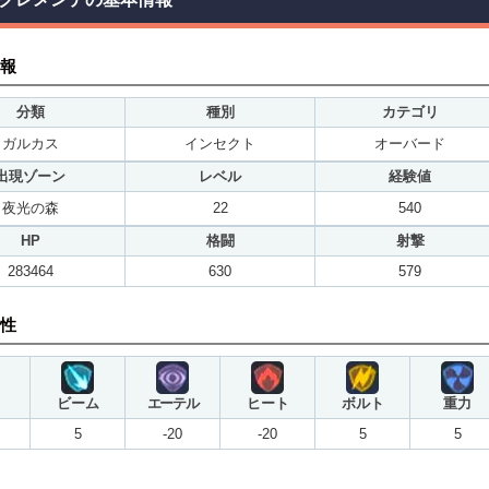
報
分類
種別
カテゴリ
ガルカス
インセクト
オーバード
出現ゾーン
レベル
経験値
夜光の森
22
540
HP
格闘
射撃
283464
630
579
性
ビーム
エーテル
ヒート
ボルト
重力
5
-20
-20
5
5