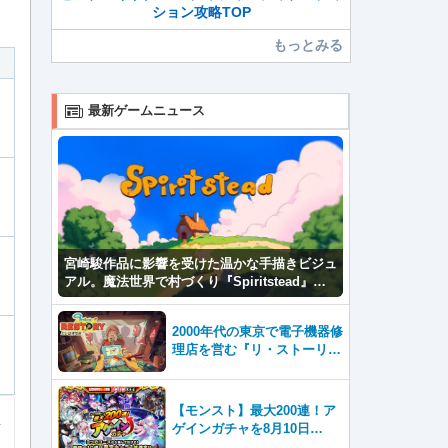
ション攻略TOP
もっとみる
最新ゲームニュース
宮崎駿作品に影響を受けた温かな手描きビジュ
アル。魔法世界で村づくり『Spiritstead』本
日発売
2000年代の東京で電子機器修
理店を営む『リ・ストーリ
ー: 思い出修理屋 (ReStor
y)』本日Steamで配信開始
【モンスト】最大200連！ア
ゲインガチャを8月10日
（月）より開催！