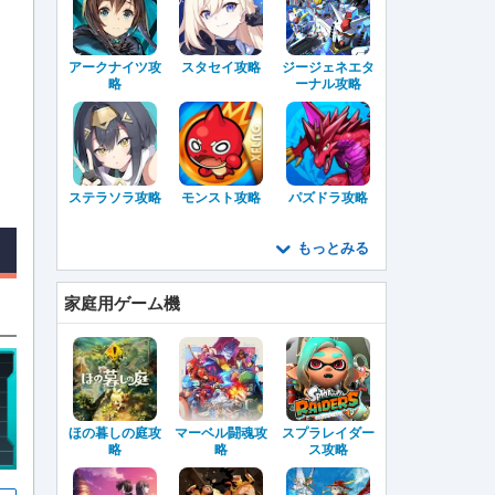
アークナイツ攻
スタセイ攻略
ジージェネエタ
略
ーナル攻略
ステラソラ攻略
モンスト攻略
パズドラ攻略
もっとみる
家庭用ゲーム機
ほの暮しの庭攻
マーベル闘魂攻
スプラレイダー
略
略
ス攻略