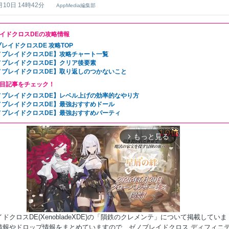
月10日 14時42分
AppMedia編集部
イドクロスDEの攻略情報
レイドクロスDE 攻略TOP
ノブレイドクロスDE】攻略チャート一覧
ノブレイドクロスDE】クリア後要素
ノブレイドクロスDE】取り返しのつかないこと
目記事をチェック！
ノブレイドクロスDE】レベル上げの効率的なやり方
ノブレイドクロスDE】最強おすすめドール
ノブレイドクロスDE】最強おすすめパーティ
もっと見る
arrow_forward_ios
ドクロスDE(XenobladeXDE)の「隕鉄のクレメンテ」について掲載していま
情報やドロップ情報をまとめていますので、ゼノブレイドクロス ディフィニ