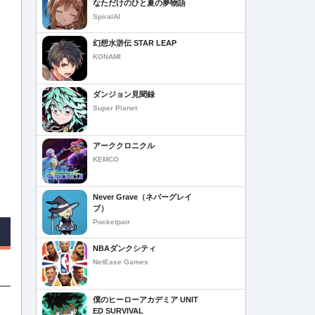
なただけのひと夏の夢物語
SpiralAI
幻想水滸伝 STAR LEAP
KONAMI
ダンジョン見聞録
Super Planet
アーククロニクル
KEMCO
Never Grave（ネバーグレイ
ブ）
Pocketpair
NBAダンクシティ
NetEase Games
僕のヒーローアカデミア UNIT
ED SURVIVAL