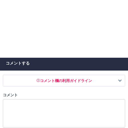
コメントする
コメント欄の利用ガイドライン
コメント
以下の書き込みを禁止とし、場合によってはコメント削除や書き込み制
限を行う可能性がございます。 あらかじめご了承ください。
・公序良俗に反する投稿
・スパムなど、記事内容と関係のない投稿
・誰かになりすます行為