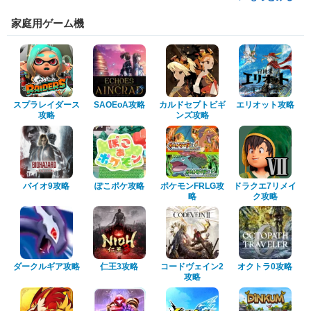
家庭用ゲーム機
スプラレイダース
SAOEoA攻略
カルドセプトビギ
エリオット攻略
攻略
ンズ攻略
バイオ9攻略
ぽこポケ攻略
ポケモンFRLG攻
ドラクエ7リメイ
略
ク攻略
ダークルギア攻略
仁王3攻略
コードヴェイン2
オクトラ0攻略
攻略