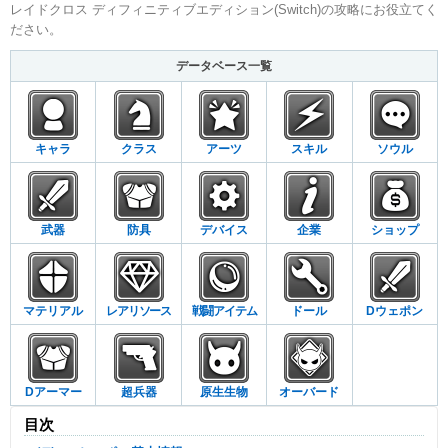
レイドクロス ディフィニティブエディション(Switch)の攻略にお役立てく
ださい。
データベース一覧
キャラ
クラス
アーツ
スキル
ソウル
武器
防具
デバイス
企業
ショップ
マテリアル
レアリソース
戦闘アイテム
ドール
Dウェポン
Dアーマー
超兵器
原生生物
オーバード
目次