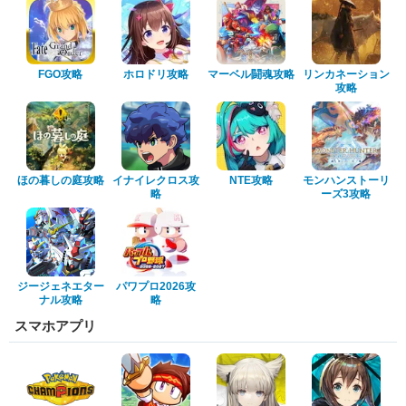
FGO攻略
ホロドリ攻略
マーベル闘魂攻略
リンカネーション
攻略
ほの暮しの庭攻略
イナイレクロス攻
NTE攻略
モンハンストーリ
略
ーズ3攻略
ジージェネエター
パワプロ2026攻
ナル攻略
略
スマホアプリ