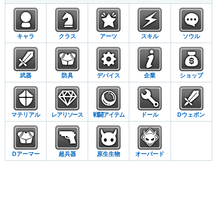
キャラ
クラス
アーツ
スキル
ソウル
武器
防具
デバイス
企業
ショップ
マテリアル
レアリソース
戦闘アイテム
ドール
Dウェポン
Dアーマー
超兵器
原生生物
オーバード