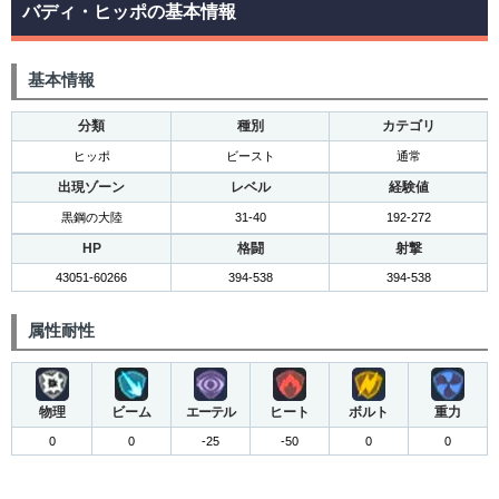
バディ・ヒッポの基本情報
基本情報
分類
種別
カテゴリ
ヒッポ
ビースト
通常
出現ゾーン
レベル
経験値
黒鋼の大陸
31-40
192-272
HP
格闘
射撃
43051-60266
394-538
394-538
属性耐性
物理
ビーム
エーテル
ヒート
ボルト
重力
0
0
-25
-50
0
0