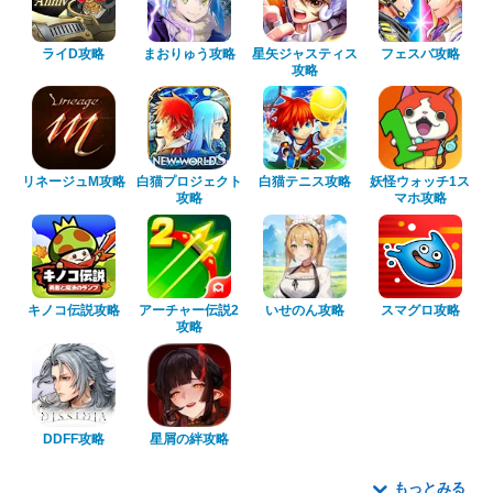
ライD攻略
まおりゅう攻略
星矢ジャスティス
フェスバ攻略
攻略
リネージュM攻略
白猫プロジェクト
白猫テニス攻略
妖怪ウォッチ1ス
攻略
マホ攻略
キノコ伝説攻略
アーチャー伝説2
いせのん攻略
スマグロ攻略
攻略
DDFF攻略
星屑の絆攻略
もっとみる