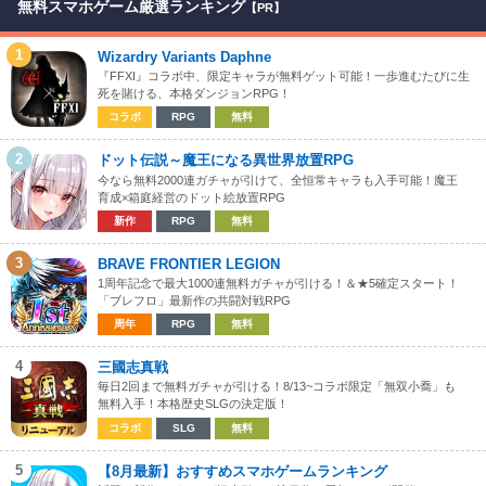
無料スマホゲーム厳選ランキング
【PR】
1
Wizardry Variants Daphne
『FFXI』コラボ中、限定キャラが無料ゲット可能！一歩進むたびに生
死を賭ける、本格ダンジョンRPG！
コラボ
RPG
無料
2
ドット伝説～魔王になる異世界放置RPG
今なら無料2000連ガチャが引けて、全恒常キャラも入手可能！魔王
育成×箱庭経営のドット絵放置RPG
新作
RPG
無料
3
BRAVE FRONTIER LEGION
1周年記念で最大1000連無料ガチャが引ける！＆★5確定スタート！
「ブレフロ」最新作の共闘対戦RPG
周年
RPG
無料
4
三國志真戦
毎日2回まで無料ガチャが引ける！8/13~コラボ限定「無双小喬」も
無料入手！本格歴史SLGの決定版！
コラボ
SLG
無料
5
【8月最新】おすすめスマホゲームランキング