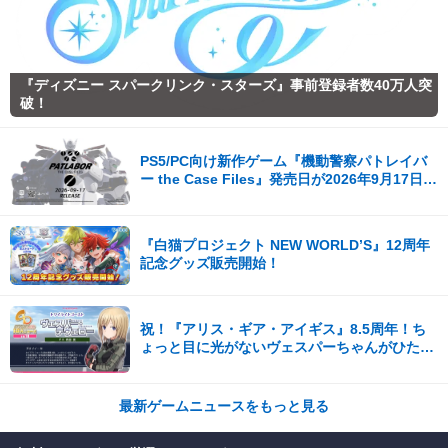
『ディズニー スパークリンク・スターズ』事前登録者数40万人突
破！
PS5/PC向け新作ゲーム『機動警察パトレイバ
ー the Case Files』発売日が2026年9月17日
（木）に決定！
『白猫プロジェクト NEW WORLD’S』12周年
記念グッズ販売開始！
祝！『アリス・ギア・アイギス』8.5周年！ち
ょっと目に光がないヴェスパーちゃんがひたす
ら可愛い。開発陣からの8.5周年記念コメント
も到着！
最新ゲームニュースをもっと見る