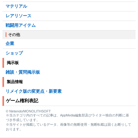
マテリアル
レアリソース
戦闘用アイテム
その他
企業
ショップ
掲示板
雑談・質問掲示板
製品情報
リメイク版の変更点・新要素
ゲーム権利表記
© Nintendo/MONOLITHSOFT
※当カテゴリ内のすべての記事は、AppMedia編集部及びライター独自の判断に基
づき作成しています。
※当サイトが掲載しているデータ、画像等の無断使用・無断転載は固くお断りして
おります。