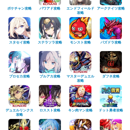
ポケチャン攻略
パワアド攻略
エンドフィールド
アークナイツ攻略
攻略
スタセイ攻略
ステラソラ攻略
モンスト攻略
パズドラ攻略
プロセカ攻略
ブルアカ攻略
マスターデュエル
ダフネ攻略
攻略
デュエルリンクス
ロススト攻略
キン肉マン攻略
ドット勇者攻略
攻略