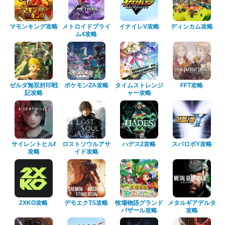
マモンキング攻略
メトロイドプライ
イナイレV攻略
ディンカム攻略
ム4攻略
ゼルダ無双封印戦
ポケモンZA攻略
タイムストレンジ
FFT攻略
記攻略
ャー攻略
サイレントヒルf
ロストソウルアサ
ハデス2攻略
スパロボY攻略
攻略
イド攻略
2XKO攻略
デモエクTS攻略
牧場物語グランド
メタルギアデルタ
バザール攻略
攻略