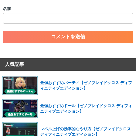
・個人情報の投稿や、他者のプライバシーを侵害する投稿
名前
・一度削除された投稿を再び投稿すること
・外部サイトへの誘導や宣伝
・アカウントの売買など金銭が絡む内容の投稿
・各ゲームのネタバレを含む内容の投稿
・その他、管理者が不適切と判断した投稿
コメントの削除につきましては下記フォームより申請をいた
だけますでしょうか。
人気記事
コメントの削除を申請する
※投稿内容を確認後、順次対応さ
せていただきます。ご了承ください。
※一度削除したコメントは復元ができませんのでご注意くだ
最強おすすめパーティ【ゼノブレイドクロス ディフ
さい。
ィニティブエディション】
また、過度な利用規約の違反や、弊社に損害の及ぶ内容の書き込みがあ
った場合は、法的措置をとらせていただく場合もございますので、あら
最強おすすめドール【ゼノブレイドクロス ディフィ
かじめご理解くださいませ。
ニティブエディション】
レベル上げの効率的なやり方【ゼノブレイドクロス
ディフィニティブエディション】