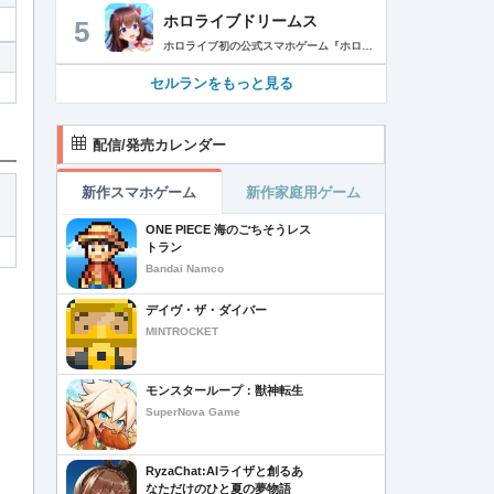
ホロライブドリームス
5
ホロライブ初の公式スマホゲーム『ホロライブドリームス(ホロドリ)』がリズム&RPGとして登場！ リズムゲームを中心に、テーマパークの発展やミニゲームなど多彩なコンテンツを収録！ 総勢50名以上のホロライブメンバーが登場し、初期収録楽曲はなんと150曲以上！ ホロライブのファンも、初めての方も幅広く楽しめる作品で、遊び方はあなた次第！ ▼本格リズムゲーム▼ 公式MVやライブ映像を背景に、本格リズムゲームが楽しめる！ 自分だけのオリジナル譜面を作って公開できる「クリエイト譜面」機能を搭載！ ・超高難度のやり込み譜面 ・タレントへの愛を詰め込んだ譜面 ・みんなで楽しめるネタ譜面 などなど、世界中のプレイヤーがつくった譜面で遊んで、楽しさ無限大！ リズムゲームが苦手な方でもオート機能で安心して遊べる！ タレント育成/編成でスコアアップを目指そう！ ▼初期収録楽曲は150曲以上▼ ホロライブ楽曲から人気カバー楽曲まで幅広く収録！ 最新ヒットから定番曲までラインナップ！ 【ホロライブ楽曲】 ・ビビデバ ・Shiny Smily Story ・BLUE CLAPPER ほか 【カバー楽曲】 ・勇者 ・メギツネ ・わたしの一番かわいいところ ほか ▼ゲームの舞台はテーマパーク▼ 舞台は、世界のどこかに浮かぶ無人島。 ホロライブメンバーと力を合わせ、夢のテーマパークを発展させていく。 リズムゲームやミニゲームをプレイしてクエストを進行しパークを発展させよう！ ホロメンクエストをプレイすることで、操作タレントが増えていく！ 推しホロメンを解放して、夢のテーマパークを作り上げよう！ ホロライブらしさあふれる施設も多数登場！ このゲームだけのオリジナルストーリーも展開！ 夢のテーマパーク完成を目指そう！ ▼1人でもみんなでも楽しめるミニゲーム▼ ひとりでも、みんなでも楽しめる多彩なミニゲームを収録！ マルチプレイ搭載で、協力や対戦で盛り上がろう！ 難しいアクションが苦手な方でも楽しめるシンプル操作のミニゲームも収録！ 短時間で遊べるカジュアルなものから、繰り返し挑戦したくなるやり込み系まで幅広くラインナップ！ プレイして報酬を獲得し、育成やパーク発展をさらに加速させよう！ ▼公式サイト：https://www.hololive-dreams.com ▼利用規約：https://www.hololive-dreams.com/terms ▼プライバシーポリシー：https://qualiarts.jp/privacy ▼Ⓒ COVER / Ⓒ QualiArts, Inc. +++++++++++++++++++++++++++++++++++++++++++++++++++++++++++ このアプリケーションには、株式会社Live2Dの「Live2D」が使用されています。
セルランをもっと見る
配信/発売カレンダー
新作スマホゲーム
新作家庭用ゲーム
ONE PIECE 海のごちそうレス
トラン
Bandai Namco
デイヴ・ザ・ダイバー
MINTROCKET
モンスターループ：獣神転生
SuperNova Game
RyzaChat:AIライザと創るあ
なただけのひと夏の夢物語