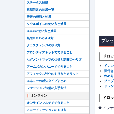
ステータス解説
状態異常の効果一覧
天候の種類と効果
ソウルボイスの使い方と効果
O.C.Gの使い方と効果
無限O.C.Gのやり方
プレセ
クラスチェンジのやり方
フロンティアネットでできること
ドロッ
セグメントマップの仕様と調査のやり方
ドレン
アームズカンパニーでできること
骨付き
アフィックス強化のやり方とメリット
ぬめり
エネミーの感知タイプまとめ
プニプ
ドレン
ファッション装備の入手方法
オンライン
ドロッ
オンラインマルチでできること
インナ
スコードミッションのやり方