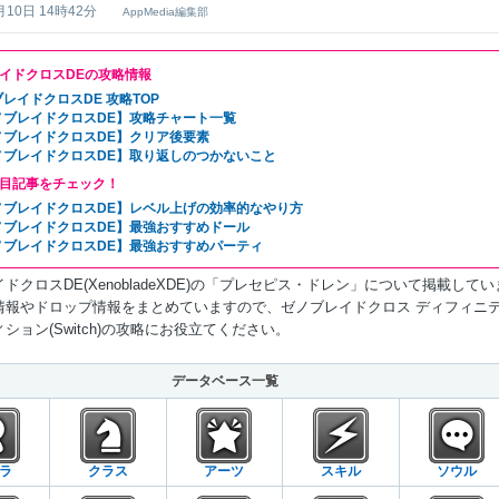
月10日 14時42分
AppMedia編集部
イドクロスDEの攻略情報
レイドクロスDE 攻略TOP
ノブレイドクロスDE】攻略チャート一覧
ノブレイドクロスDE】クリア後要素
ノブレイドクロスDE】取り返しのつかないこと
目記事をチェック！
ノブレイドクロスDE】レベル上げの効率的なやり方
ノブレイドクロスDE】最強おすすめドール
ノブレイドクロスDE】最強おすすめパーティ
ドクロスDE(XenobladeXDE)の「プレセピス・ドレン」について掲載してい
情報やドロップ情報をまとめていますので、ゼノブレイドクロス ディフィニ
ション(Switch)の攻略にお役立てください。
データベース一覧
ラ
クラス
アーツ
スキル
ソウル