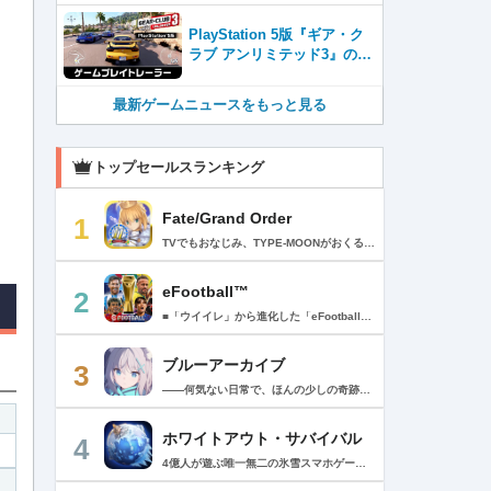
16 COLLECTION』が同時発
売
PlayStation 5版『ギア・ク
ラブ アンリミテッド3』のゲ
ームプレイトレーラーを公
開！
最新ゲームニュースをもっと見る
トップセールスランキング
Fate/Grand Order
1
TVでもおなじみ、TYPE-MOONがおくるFateのRPG！ スマホでも本格的なRPGが楽しめる。 文字数にして500万字超という、圧倒的なボリュームを堪能できるストーリー！ 本編以外にもキャラクターごとにストーリーを用意し、Fateファンも今回はじめてFateの世界を体験される方も十分満足いただける内容となっています。 【あらすじ】 西暦2015年。 地球の未来を観測するカルデアは、2017年以降の人類史が崩壊している事実を確認した。 昨日まで確かに存在していた2115年までの“約束された未来”は、何の前触れもなく突如として消え去ったのだ。 なぜ。どうして。だれが。どうやって。 西暦2004年 日本 ある地方都市。 ここに今まではなかった、「観測できない領域」が現れたと。 カルデアはこれを人類絶滅の原因と仮定し、いまだ実験段階だった第六の実験を決行する事となった。 それは過去への時間旅行。 人間を霊子化させて過去に送りこみ、事象に介入する事で時空の特異点を解明、あるいは破壊する禁断の儀式。 その名を人理守護指令、グランドオーダー。 人類を守るために人類史に立ち向かう、運命と戦うものたちの総称である。 【ゲーム概要】 スマホに最適化された簡単操作のコマンドオーダーバトル！ プレイヤーはマスターとなって英霊たちを操り敵を倒し謎を解明していく。 好みの英霊で戦うか、強い英霊で戦うかバトルスタイルはプレイヤーしだい。 ◆豪華声優陣が続々参加 青木志貴、茜屋日海夏、赤羽根健治、明坂聡美、浅川悠、朝日奈丸佳、阿澄佳奈、阿部彬名、阿部敦、阿部里果、雨宮天、新井里美、井口裕香、井澤詩織、石川界人、石川由依、石谷春貴、伊瀬茉莉也、市ノ瀬加那、伊藤彩沙、伊藤かな恵、伊東健人、伊藤静、伊藤美紀、稲田徹、井上和彦、井上喜久子、井上麻里奈、伊丸岡篤、石見舞菜香、上坂すみれ、植田佳奈、上田麗奈、内田真礼、内田雄馬、内山昂輝、梅原裕一郎、江川央生、江口拓也、江越彬紀、遠藤綾、大久保瑠美、大空直美、大塚明夫、大塚芳忠、大原さやか、大和田仁美、岡本信彦、置鮎龍太郎、小倉唯、小澤亜李、小野賢章、小野大輔、小野友樹、小見川千明、かかずゆみ、柿原徹也、加隈亜衣、笠間淳、加瀬康之、門脇舞以、金元寿子、神尾晋一郎、茅野愛衣、川澄綾子、河西健吾、川野剛稔、神奈延年、鬼頭明里、木村珠莉、木村良平、桐本拓哉、釘宮理恵、久野美咲、黒木ほの香、黒田崇矢、桑原由気、KENN、高野麻里佳、古賀葵、小清水亜美、後藤邑子、小西克幸、小林千晃、小林ゆう、小林裕介、小原好美、小松未可子、子安武人、小山力也、近藤玲奈、斎賀みつき、西前忠久、斉藤壮馬、斎藤千和、坂本真綾、佐倉綾音、櫻井孝宏、佐藤聡美、佐藤利奈、沢城みゆき、下屋則子、島﨑信長、嶋村侑、庄司宇芽香、白石晴香、新垣樽助、真堂圭、末柄里恵、杉田智和、杉山紀彰、鈴木達央、鈴木崚汰、鈴代紗弓、鈴村健一、諏訪彩花、諏訪部順一、関俊彦、関智一、瀬戸麻沙美、芹澤優、仙台エリ、千本木彩花、園崎未恵、大地葉、高乃麗、高野直子、高橋花林、高橋李依、高山みなみ、武内駿輔、竹内良太、武田華、田中敦子、田中美海、田中理恵、谷山紀章、種﨑敦美、種田梨沙、田丸篤志、田村睦心、田村ゆかり、丹下桜、千葉繁、千葉翔也、津田健次郎、紡木吏佐、鶴岡聡、寺崎裕香、寺島拓篤、東山奈央、土岐隼一、飛田展男、戸松遥、豊永利行、鳥海浩輔、中井和哉、中田譲治、長縄まりあ、仲村美沙希、中村悠一、名塚佳織、生天目仁美、浪川大輔、能登麻美子、野中藍、乃村健次、土師孝也、長谷川育美、花江夏樹、花澤香菜、花守ゆみり、早見沙織、原由実、春野杏、潘めぐみ、日岡なつみ、日笠陽子、日野聡、平川大輔、ファイルーズあい、福圓美里、福西勝也、福山潤、藤井隼、藤沼建人、ブリドカットセーラ恵美、古川慎、保志総一朗、星野貴紀、堀内賢雄、堀江由衣、本多真梨子、本多陽子、本渡楓、前野智昭、M・A・O、増田俊樹、Machico、松風雅也、真殿光昭、マフィア梶田、三上哲、三木眞一郎、水樹奈々、水島大宙、水橋かおり、緑川光、水瀬いのり、南央美、峯田茉優、宮野真守、宮本充、村瀬歩、森川智之、森田了介、森永千才、森なな子、諸星すみれ、安井邦彦、山路和弘、山下大輝、山下七海、山寺宏一、山根綺、山野井仁、山村響、悠木碧、ゆかな、遊佐浩二、吉野裕行、佳村はるか、米澤円、若林直美、和氣あず未、和多田美咲（50音順） ◆全体構成・メインシナリオ・シナリオ・総監督 奈須きのこ ◆リードキャラクターデザイナー 武内崇 ◆アートディレクション TYPE-MOON ◆メインシナリオ・シナリオ執筆 東出祐一郎、桜井光 水瀬葉月、星空めてお ◆ゲストライター amphibian、虚淵玄（ニトロプラス）、acpi、ＯＫＳＧ（TYPE-MOON）、経験値、小太刀右京、三田誠、たけのこ星人、橘公司、田中天（株式会社フラッグノーツ）、成田良悟、鋼屋ジン、ひろやまひろし、円居挽、茗荷屋甚六、矢野俊策（株式会社フラッグノーツ）、リヨ（50音順） ◆キャラクターデザイン I-IV、蒼月タカオ（TYPE-MOON）、AKIRA、Azusa、東冬、荒野、Anmi、池澤真、石田あきら、いみぎむる、兔ろうと、羽海野チカ、大森葵、岡崎武士、okojo、およ、加藤いつわ、カワグチタケシ、きばどりリュー、桐原小鳥、ギンカ、倉花千夏、黒星紅白、小梅けいと、近衛乙嗣、小松崎類、こやまひろかず（TYPE-MOON）、西藤浩樹（LASENGLE）、saitom、坂本みねぢ、佐々木少年、サテー、色素、縞うどん（TYPE-MOON）、島田フミカネ、しまどりる、sime、下越（TYPE-MOON）、シャカＰ（LASENGLE）、白浜鴎、しらび、白峰、真じろう、STAR影法師、曽我誠、タイキ、高橋慶太郎、高山箕犀、竹、武中英雄、武梨えり、たけのこ星人、TAKOLEGS、田島昭宇、タスクオーナ、danciao、中央東口、CHOCO、悌太、Dd、天空すふぃあ、DANGERDROP、toi8、トリダモノ、中原、なまにくATK、西出ケンゴロー、nipi、ネコタワワ、NOCO、pako、林けゐ、原田たけひと、春野友矢、ばん！、Bすけ、左、ヒライユキオ、平野稜二、広江礼威、ひろやまひろし、PFALZ、ぶくろて、huke、BLACK（TYPE-MOON）、古海鐘一、BUNBUN、hou、ホトソウカ、本庄雷太、前田浩孝、マシマサキ、また、松竜、Mika Pikazo、緑川美帆、三輪士郎、村山竜大、めろん22、望月けい、元村人、森井しづき、森山大輔、山中虎鉄、YOCO_N（LASENGLE）、余湖裕輝、米山舞、La-na、lack、リヨ、Ryota-H、輪くすさが、redjuice、ReDrop、ろび～な、ワダアルコ、渡れい（50音順） このアプリケーションには、（株）ＣＲＩ・ミドルウェアの「CRIWARE（TM）」が使用されています。
eFootball™
2
■「ウイイレ」から進化した「eFootball™」 人気サッカーゲーム「ウイニングイレブン」が「eFootball™」とタイトルを変え、大きく進化して生まれ変わりました。「eFootball™」で新しいサッカーゲームを体感しましょう！ ■はじめての方でも安心 ダウンロード後は、実践を交えたステップアップ方式のチュートリアルで直感的に基本操作を覚えることができます！さらに、チュートリアルを全てクリアすると、リオネル メッシがもらえます！！ また、試合の面白さや爽快感を楽しんでいただくためにスマートアシストを実装。 複雑な操作をしなくても、華麗なドリブルやパスで相手をかわして強烈なシュートでゴールを奪うことができます！ 【基本的な遊び方】 ■好きなチームで始めよう 欧州、米州、アジアなど世界各国のクラブやナショナルチームなどお気に入りのチームでスタートできます！ ■選手を獲得しましょう チームを作成したら、選手を獲得しましょう。現役のスーパースターや、歴史に残るレジェンドたちが、あなたのクラブでの活躍を待っています！ ・スペシャル選手リスト 現実の試合で大活躍した選手や、注目リーグの選手、レジェンドなどの特別な選手を獲得できます。 ・スタンダード選手リスト 好きな選手を獲得できます。条件を設定して絞り込むことができます。 ・監督リスト さまざまな戦術や得意な育成タイプを持った監督を獲得できます。 ■試合を楽しもう 獲得した選手でチームを編成したら、いよいよ試合に挑戦！ AIを相手に腕を磨いたり、オンライン対戦でランキングを競ったり、楽しみ方はあなた次第です。 ・対AI戦で腕を磨く 注目リーグのチームやナショナルチームを相手に戦うイベントなど、サッカーシーズンに合わせたさまざまなテーマのイベントが開催されています。 また、10段階にレベル分けされたDivision制の「eFootball™ リーグ」で楽しみながらレベルアップしていくことも可能です！ ・対人戦で実力を試す Division制の全ユーザーとランキングを競う「eFootball™ リーグ」や、毎週開催される様々なイベントで、オンラインでのリアルタイム対戦を楽しむことができます。あなたのドリームチームで、最高峰のDivision 1を目指しましょう！ ・友達と最大3vs3の対戦を楽しむ フレンドマッチ機能を使って、友達と対戦することができます。育て上げたチームの強さを友達に見せつけましょう！ また、最大3vs3の協力対戦も可能。友達とオンラインで集まって対戦を楽しみましょう！ ■選手を育てる 獲得した選手は、選手種別によっては成長させることができます。 試合に出場させたり、ゲーム内アイテムを使用したりして、選手のレベルを上げる事で入手できる「タレントポイント」で、能力パラメータを上昇させましょう。 より自分好みの選手にしたい場合は、手動でポイントを割り振りましょう。 ポイントの割り振りに迷った場合は、[おまかせ]で設定することもできます。 自分だけのお気に入りの選手に育て上げましょう！ 【もっと楽しむ】 ■Live Updateを毎週配信 選手の移籍や、現実の試合での活躍が反映される「Live Update」を搭載。 毎週配信される「Live Update」を参考に、スカッドを編成し試合に挑みましょう。 ■スタジアムをカスタマイズ 試合中のスタジアムに反映されるコレオ・オブジェクトなどのスタジアムパーツをカスタマイズできます。 思い通りのスタジアムにアレンジして、ゲーム体験を彩りましょう！ ※居住国・地域が以下のお客様には、eFootball™ コインによるルートボックス施策をご提供しておりません。 ベルギー、ブラジル(18歳未満) 【最新情報について】 本商品は、新機能やモードの追加、ゲームプレイ・イベントのアップデートを継続的に行っていきます。 最新情報は「eFootball™」公式サイトをご確認ください。 【ダウンロードについて】 本アプリをダウンロードするためには、ストレージに約3.3GBの空き容量が必要となります。 あらかじめ3.3GB以上の容量を空けてからダウンロードを行っていただけますようお願いします。 ダウンロード時はWi-Fi環境で接続することを推奨いたします。 ※アップデートにつきましても同様となります。 【通信環境について】 本アプリはオンラインゲームです。通信可能な環境でお楽しみください。
ブルーアーカイブ
3
――何気ない日常で、ほんの少しの奇跡を見つける物語 Yostarが贈る学園×青春×物語RPG『ブルーアーカイブ -Blue Archive-』！ 先生として、個性豊かで魅力的な生徒たちと共に、一風変わった学園都市キヴォトスの 日常を過ごそう！ ■あらすじ ここは学園都市キヴォトス。 数千の学園からなる超巨大学園都市では、日々トラブルが絶えない。 この問題に対応すべく、連邦生徒会長によって連邦捜査部【シャーレ】が設立された。 この物語は【シャーレ】の顧問となる先生とそれに協力する生徒たちと学園都市での日常を 描いた物語である。 ▼可愛いキャラクターが活躍する3Dバトル 大迫力の3Dリアルタイムバトル！ 可愛いキャラクター達が画面いっぱいに所狭しと大活躍。 あなたは先生として、生徒たちを指揮しよう！ ▼個性豊かなキャラクターを彩るハイクオリティの2Dアニメーション 美少女キャラクターたちが綺麗な2Dアニメーションであなたを迎えてくれる！ 仲良くなると特別なアニメーションが見れることもあるぞ！ ▼生徒たちと絆を深めて彼女たちと特別な日常を過ごそう！ 一緒にいる時間が長ければ長いほど、彼女たちはあなたとの絆は深まっていく。 そんな彼女たちとの日々が、きっとあなたの日常を特別なものに！ ▼公式Twitter https://twitter.com/Blue_ArchiveJP ▼公式サイト https://bluearchive.jp/ (C)Yostar, Inc.
ホワイトアウト・サバイバル
4
4億人が遊ぶ唯一無二の氷雪スマホゲーム！サクッと爽快！みんなで極寒サバイバル ！ 猛吹雪に襲われ、かつての世界は崩壊。人類の文明の灯火は、氷雪の中で今にも消えかかっている…。 生存者達よ、今こそ立ち上がれ！——仲間を率いて希望の灯りをともし、凍てつく大地に新たな拠点を築こう！ さらに新規ユーザー限定でSSR英雄「ジャスミン」が無料で仲間入り！ 彼女と共に氷原の奥地へと踏み込み、吹雪の中に潜む未知の脅威に立ち向かおう！ 【ゲームの特徴】 ◆領地再建！凍土に希望の光を！ 大溶鉱炉に火を灯すことから始めて、積もった雪を溶かして領土を開拓しよう！ 法令を発布して人員を的確に配置すれば、拠点の建設効率がぐんとアップ！ ◆放置で楽々、資源を効率ストック！ ワンタップで英雄を派遣するだけで、見守りは不要！ オフライン中も資源は自動でたっぷり蓄積されて、戻れば報酬が山盛り！極寒サバイバルでも、もう怖くない！ ◆お手軽に始められる氷雪ミニゲーム！ ミニゲームが次々と登場！「穴釣り選手権」でレア生物図鑑を解放し、「除雪隊」で雪山の宝を発見しよう！ スキマ時間でも気軽にプレイできて、雪原ライフは楽しさ満載！ ◆戦略を駆使して、英雄で敵を撃退！ 英雄はレベル共有で育成の手間いらずで、スキルを活かせば様々な難関を攻略可能！ 最強チームを組み上げて、敵を圧倒しよう！ ◆協力プレイで、凍土制覇を目指そう！ 同盟の支援で負傷者の治療や育成もスピードアップ！ 作戦を練って仲間と役割分担すれば戦力倍増！勝利の喜びをみんなで分かち合おう！ さらにたくさんのコンテンツをお届けいたします： ◆オフィシャルサイト: https://whiteoutsurvival.centurygames.com/ja ◆X: https://x.com/WOS_Japan ◆Facebook: https://www.facebook.com/WhiteoutSurvival ◆Discord: https://discord.gg/whiteoutsurvival ◆YouTube: https://www.youtube.com/@WhiteoutSurvivalOfficial_JA ◆TikTok: https://www.tiktok.com/@howasaba.jp