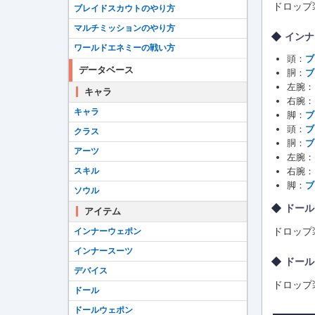
ドロップ
ブレイドスカウトのやり方
マルチミッションのやり方
インナ
ワールドエネミーの戦い方
頭：
ブ
データベース
胴：
ブ
左腕：
キャラ
右腕：
キャラ
脚：
ブ
頭：
ブ
クラス
胴：
ブ
アーツ
左腕：
スキル
右腕：
脚：
ブ
ソウル
ドール
アイテム
ドロップ
インナーウェポン
インナースーツ
ドール
デバイス
ドロップ
ドール
ドールウェポン