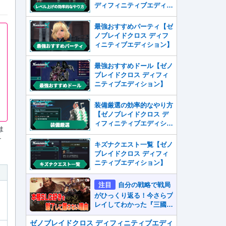
ディフィニティブエディシ
ョン】
最強おすすめパーティ【ゼ
ノブレイドクロス ディフ
ィニティブエディション】
最強おすすめドール【ゼノ
ブレイドクロス ディフィ
ニティブエディション】
装備厳選の効率的なやり方
【ゼノブレイドクロス デ
ィフィニティブエディショ
ま
ン】
テ
キズナクエスト一覧【ゼノ
ブレイドクロス ディフィ
ニティブエディション】
注目
自分の戦略で戦局
がひっくり返る！今さらプ
レイしてわかった『三國志
真戦』が本格SLG好きを
魅了して離さないワケ
ゼノブレイドクロス ディフィニティブエディ