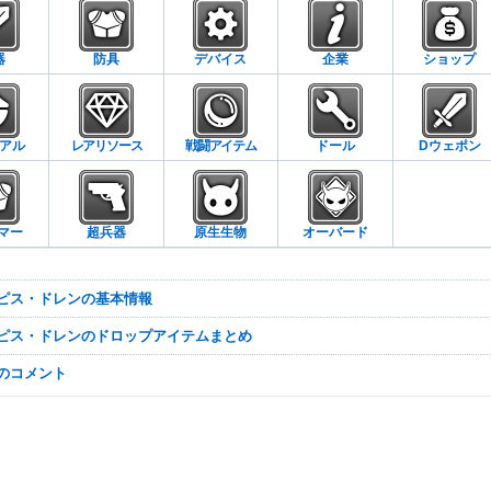
器
防具
デバイス
企業
ショップ
アル
レアリソース
戦闘アイテム
ドール
Dウェポン
マー
超兵器
原生生物
オーバード
セピス・ドレンの基本情報
セピス・ドレンのドロップアイテムまとめ
なのコメント