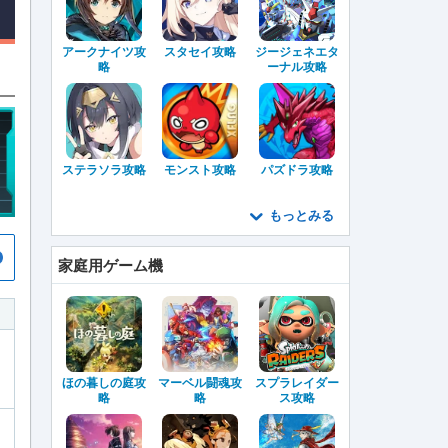
アークナイツ攻
スタセイ攻略
ジージェネエタ
略
ーナル攻略
ステラソラ攻略
モンスト攻略
パズドラ攻略
もっとみる
家庭用ゲーム機
ほの暮しの庭攻
マーベル闘魂攻
スプラレイダー
略
略
ス攻略