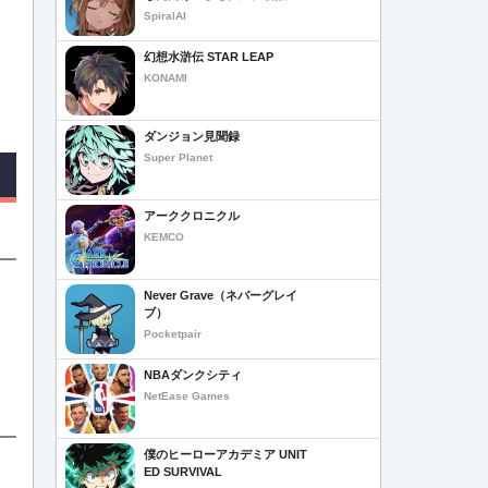
SpiralAI
幻想水滸伝 STAR LEAP
KONAMI
ダンジョン見聞録
Super Planet
アーククロニクル
KEMCO
Never Grave（ネバーグレイ
ブ）
Pocketpair
NBAダンクシティ
NetEase Games
僕のヒーローアカデミア UNIT
ED SURVIVAL