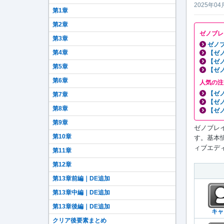
2025年04
第1章
第2章
ゼノブレ
第3章
ゼノブ
第4章
【ゼ
【ゼ
第5章
【ゼ
第6章
人気の注
【ゼ
第7章
【ゼ
第8章
【ゼ
第9章
ゼノブレイ
第10章
す。基本
ィブエディ
第11章
第12章
第13章前編｜DE追加
第13章中編｜DE追加
第13章後編｜DE追加
キャ
クリア後要素まとめ