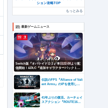
ション攻略TOP
もっとみる
最新ゲームニュース
Switch版『オバケイドロ２』本日22:00より配
信開始！&DLC『追加キャラクターパック１』
が登場！
伝説のFPS『Alliance of Vali
ant Arms』のIPを使用した
新作プロジェクトが2026年内
サービス開始！
41年ぶりの復活。カーチェイ
スアクション『ROUTE16
R』とファン必見の『ROUTE