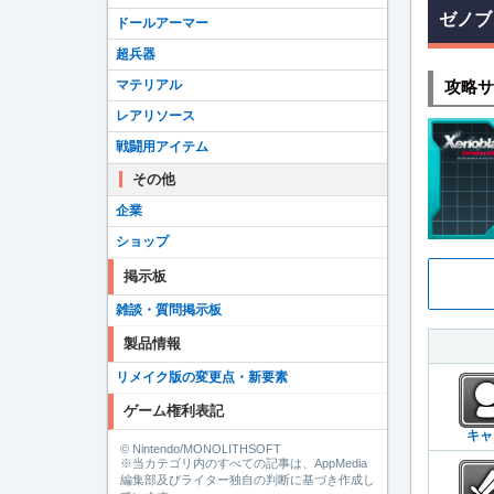
ゼノブ
ドールアーマー
超兵器
マテリアル
攻略サ
レアリソース
戦闘用アイテム
その他
企業
ショップ
掲示板
雑談・質問掲示板
製品情報
リメイク版の変更点・新要素
ゲーム権利表記
キャ
© Nintendo/MONOLITHSOFT
※当カテゴリ内のすべての記事は、AppMedia
編集部及びライター独自の判断に基づき作成し