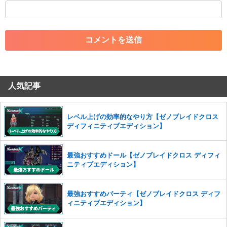
・外部サイトへの誘導や宣伝
・アカウントの売買など金銭が絡む内容の投稿
・各ゲームのネタバレを含む内容の投稿
・その他、管理者が不適切と判断した投稿
コメントの削除につきましては下記フォームより申請をいた
だけますでしょうか。
人気記事
コメントの削除を申請する
※投稿内容を確認後、順次対応さ
せていただきます。ご了承ください。
※一度削除したコメントは復元ができませんのでご注意くだ
レベル上げの効率的なやり方【ゼノブレイドクロス
さい。
ディフィニティブエディション】
また、過度な利用規約の違反や、弊社に損害の及ぶ内容の書き込みがあ
った場合は、法的措置をとらせていただく場合もございますので、あら
最強おすすめドール【ゼノブレイドクロス ディフィ
かじめご理解くださいませ。
ニティブエディション】
最強おすすめパーティ【ゼノブレイドクロス ディフ
ィニティブエディション】