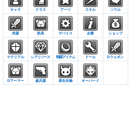
キャラ
クラス
アーツ
スキル
ソウル
武器
防具
デバイス
企業
ショップ
マテリアル
レアリソース
戦闘アイテム
ドール
Dウェポン
Dアーマー
超兵器
原生生物
オーバード