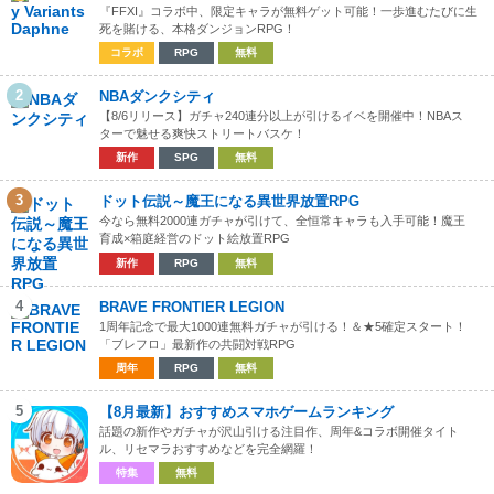
『FFXI』コラボ中、限定キャラが無料ゲット可能！一歩進むたびに生
死を賭ける、本格ダンジョンRPG！
コラボ
RPG
無料
2
NBAダンクシティ
【8/6リリース】ガチャ240連分以上が引けるイベを開催中！NBAス
ターで魅せる爽快ストリートバスケ！
新作
SPG
無料
3
ドット伝説～魔王になる異世界放置RPG
今なら無料2000連ガチャが引けて、全恒常キャラも入手可能！魔王
育成×箱庭経営のドット絵放置RPG
新作
RPG
無料
4
BRAVE FRONTIER LEGION
1周年記念で最大1000連無料ガチャが引ける！＆★5確定スタート！
「ブレフロ」最新作の共闘対戦RPG
周年
RPG
無料
5
【8月最新】おすすめスマホゲームランキング
話題の新作やガチャが沢山引ける注目作、周年&コラボ開催タイト
ル、リセマラおすすめなどを完全網羅！
特集
無料