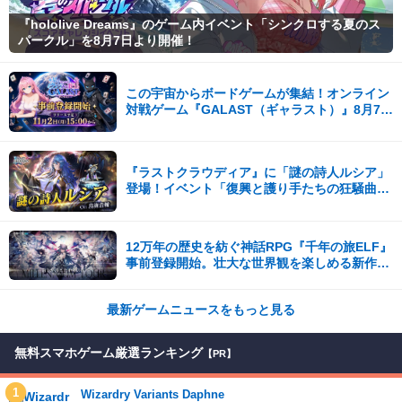
『hololive Dreams』のゲーム内イベント「シンクロする夏のス
パークル」を8月7日より開催！
この宇宙からボードゲームが集結！オンライン
対戦ゲーム『GALAST（ギャラスト）』8月7日
(金)より事前登録開始！
『ラストクラウディア』に「謎の詩人ルシア」
登場！イベント「復興と護り手たちの狂騒曲」
も開催中!!
12万年の歴史を紡ぐ神話RPG『千年の旅ELF』
事前登録開始。壮大な世界観を楽しめる新作ス
マホゲーム！
最新ゲームニュースをもっと見る
無料スマホゲーム厳選ランキング
【PR】
1
Wizardry Variants Daphne