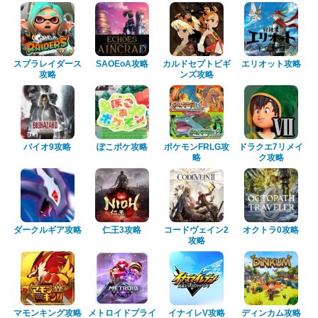
スプラレイダース
SAOEoA攻略
カルドセプトビギ
エリオット攻略
攻略
ンズ攻略
バイオ9攻略
ぽこポケ攻略
ポケモンFRLG攻
ドラクエ7リメイ
略
ク攻略
ダークルギア攻略
仁王3攻略
コードヴェイン2
オクトラ0攻略
攻略
マモンキング攻略
メトロイドプライ
イナイレV攻略
ディンカム攻略