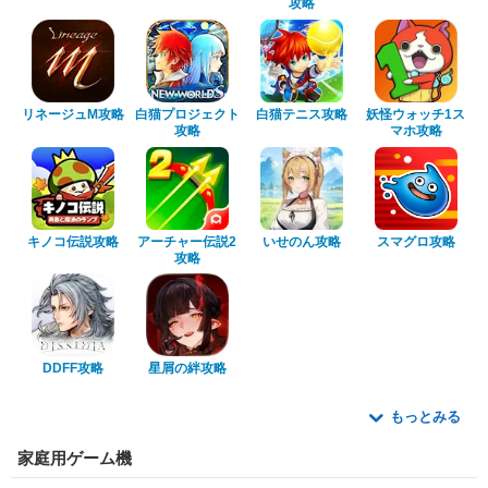
攻略
リネージュM攻略
白猫プロジェクト
白猫テニス攻略
妖怪ウォッチ1ス
攻略
マホ攻略
キノコ伝説攻略
アーチャー伝説2
いせのん攻略
スマグロ攻略
攻略
DDFF攻略
星屑の絆攻略
もっとみる
家庭用ゲーム機