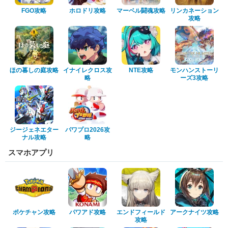
FGO攻略
ホロドリ攻略
マーベル闘魂攻略
リンカネーション
攻略
ほの暮しの庭攻略
イナイレクロス攻
NTE攻略
モンハンストーリ
略
ーズ3攻略
ジージェネエター
パワプロ2026攻
ナル攻略
略
スマホアプリ
ポケチャン攻略
パワアド攻略
エンドフィールド
アークナイツ攻略
攻略