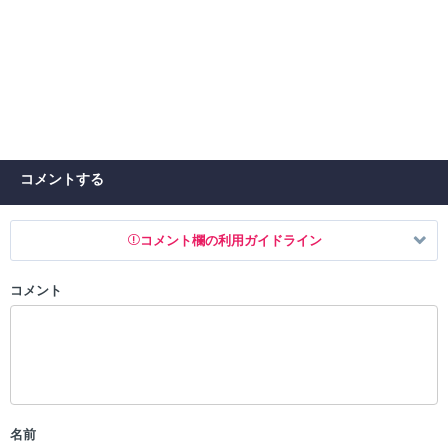
コメントする
コメント欄の利用ガイドライン
コメント
以下の書き込みを禁止とし、場合によってはコメント削除や書き込み制
限を行う可能性がございます。 あらかじめご了承ください。
・公序良俗に反する投稿
・スパムなど、記事内容と関係のない投稿
・誰かになりすます行為
・個人情報の投稿や、他者のプライバシーを侵害する投稿
名前
・一度削除された投稿を再び投稿すること