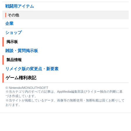
戦闘用アイテム
その他
企業
ショップ
掲示板
雑談・質問掲示板
製品情報
リメイク版の変更点・新要素
ゲーム権利表記
© Nintendo/MONOLITHSOFT
※当カテゴリ内のすべての記事は、AppMedia編集部及びライター独自の判断に基
づき作成しています。
※当サイトが掲載しているデータ、画像等の無断使用・無断転載は固くお断りして
おります。