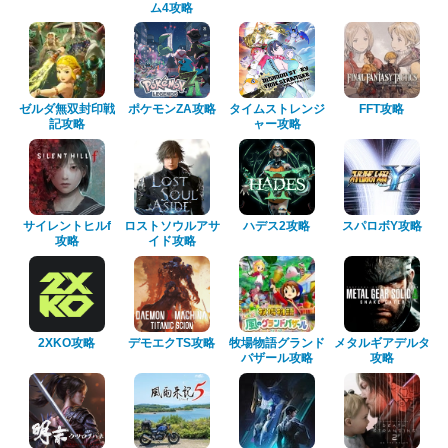
ム4攻略
ゼルダ無双封印戦
ポケモンZA攻略
タイムストレンジ
FFT攻略
記攻略
ャー攻略
サイレントヒルf
ロストソウルアサ
ハデス2攻略
スパロボY攻略
攻略
イド攻略
2XKO攻略
デモエクTS攻略
牧場物語グランド
メタルギアデルタ
バザール攻略
攻略