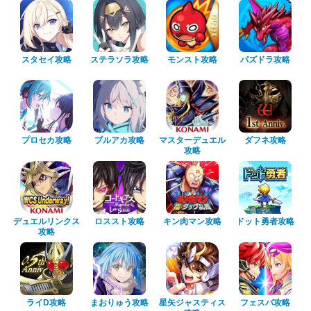
スタセイ攻略
ステラソラ攻略
モンスト攻略
パズドラ攻略
プロセカ攻略
ブルアカ攻略
マスターデュエル
ダフネ攻略
攻略
デュエルリンクス
ロススト攻略
キン肉マン攻略
ドット勇者攻略
攻略
ライD攻略
まおりゅう攻略
星矢ジャスティス
フェスバ攻略