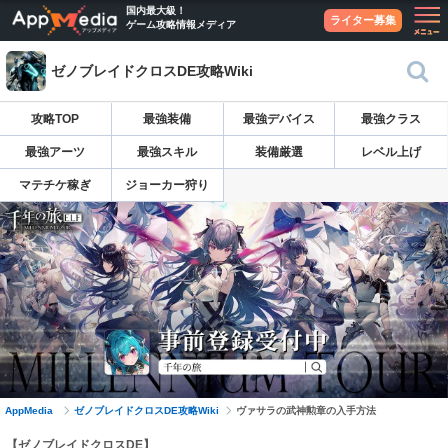
国内最大級！
ライター募集
ゲーム攻略情報メディア
ゼノブレイドクロスDE攻略Wiki
攻略TOP
最強装備
最強デバイス
最強クラス
最強アーツ
最強スキル
装備厳選
レベル上げ
マテチケ稼ぎ
ジョーカー狩り
AppMedia
ゼノブレイドクロスDE攻略Wiki
ヴァサラの武神勲章の入手方法
【ゼノブレイドクロスDE】