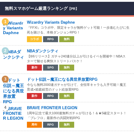
無料スマホゲーム厳選ランキング
【PR】
1
Wizardry Variants Daphne
『FFXI』コラボ中、限定キャラが無料ゲット可能！一歩進むたびに生
死を賭ける、本格ダンジョンRPG！
コラボ
RPG
無料
2
NBAダンクシティ
【8/6リリース】ガチャ240連分以上が引けるイベを開催中！NBAス
ターで魅せる爽快ストリートバスケ！
新作
SPG
無料
3
ドット伝説～魔王になる異世界放置RPG
今なら無料2000連ガチャが引けて、全恒常キャラも入手可能！魔王
育成×箱庭経営のドット絵放置RPG
新作
RPG
無料
4
BRAVE FRONTIER LEGION
1周年記念で最大1000連無料ガチャが引ける！＆★5確定スタート！
「ブレフロ」最新作の共闘対戦RPG
周年
RPG
無料