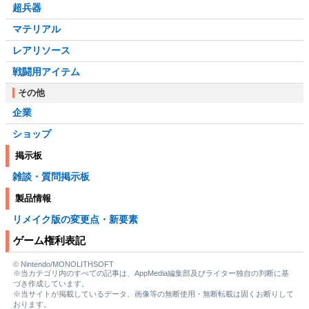
超兵器
マテリアル
レアリソース
戦闘用アイテム
その他
企業
ショップ
掲示板
雑談・質問掲示板
製品情報
リメイク版の変更点・新要素
ゲーム権利表記
© Nintendo/MONOLITHSOFT
※当カテゴリ内のすべての記事は、AppMedia編集部及びライター独自の判断に基
づき作成しています。
※当サイトが掲載しているデータ、画像等の無断使用・無断転載は固くお断りして
おります。