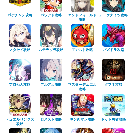
ポケチャン攻略
パワアド攻略
エンドフィールド
アークナイツ攻略
攻略
スタセイ攻略
ステラソラ攻略
モンスト攻略
パズドラ攻略
プロセカ攻略
ブルアカ攻略
マスターデュエル
ダフネ攻略
攻略
デュエルリンクス
ロススト攻略
キン肉マン攻略
ドット勇者攻略
攻略