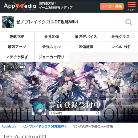
国内最大級！
ライター募集
ゲーム攻略情報メディア
ゼノブレイドクロスDE攻略Wiki
攻略TOP
最強装備
最強デバイス
最強クラス
最強アーツ
最強スキル
装備厳選
レベル上げ
マテチケ稼ぎ
ジョーカー狩り
AppMedia
ゼノブレイドクロスDE攻略Wiki
マンダの赤一本針の入手方法
【ゼノブレイドクロスDE】