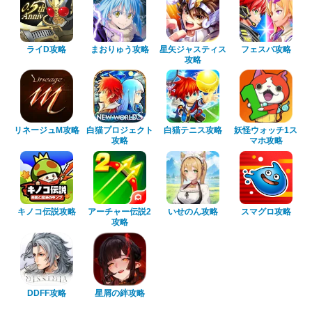
ライD攻略
まおりゅう攻略
星矢ジャスティス
フェスバ攻略
攻略
リネージュM攻略
白猫プロジェクト
白猫テニス攻略
妖怪ウォッチ1ス
攻略
マホ攻略
キノコ伝説攻略
アーチャー伝説2
いせのん攻略
スマグロ攻略
攻略
DDFF攻略
星屑の絆攻略