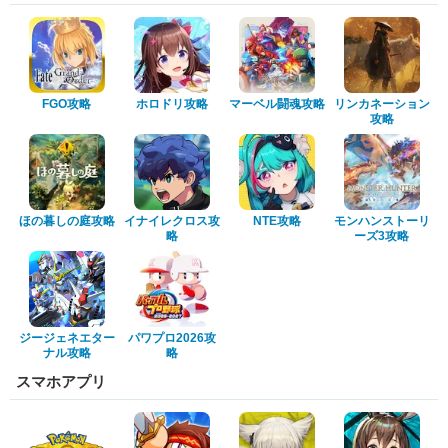
FGO攻略
ホロドリ攻略
マーベル闘魂攻略
リンカネーション
攻略
ほの暮しの庭攻略
イナイレクロス攻
NTE攻略
モンハンストーリ
略
ーズ3攻略
ジージェネエター
パワプロ2026攻
ナル攻略
略
スマホアプリ