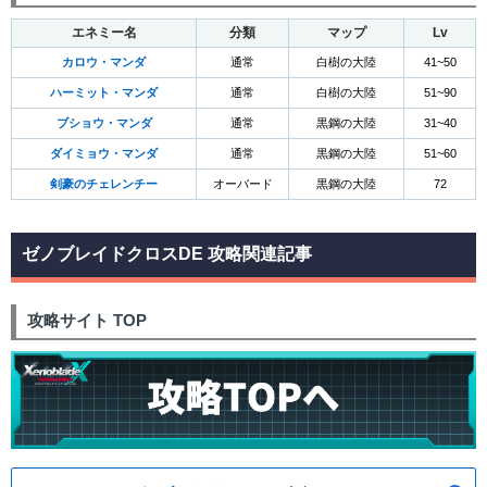
エネミー名
分類
マップ
Lv
カロウ・マンダ
通常
白樹の大陸
41~50
ハーミット・マンダ
通常
白樹の大陸
51~90
ブショウ・マンダ
通常
黒鋼の大陸
31~40
ダイミョウ・マンダ
通常
黒鋼の大陸
51~60
剣豪のチェレンチー
オーバード
黒鋼の大陸
72
ゼノブレイドクロスDE 攻略関連記事
攻略サイト TOP