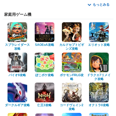
もっとみる
家庭用ゲーム機
スプラレイダース
SAOEoA攻略
カルドセプトビギ
エリオット攻略
攻略
ンズ攻略
バイオ9攻略
ぽこポケ攻略
ポケモンFRLG攻
ドラクエ7リメイ
略
ク攻略
ダークルギア攻略
仁王3攻略
コードヴェイン2
オクトラ0攻略
攻略