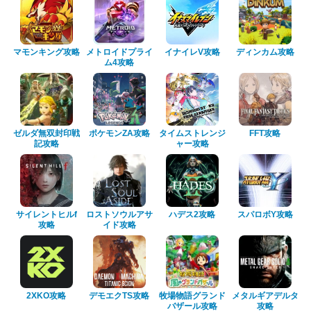
マモンキング攻略
メトロイドプライ
イナイレV攻略
ディンカム攻略
ム4攻略
ゼルダ無双封印戦
ポケモンZA攻略
タイムストレンジ
FFT攻略
記攻略
ャー攻略
サイレントヒルf
ロストソウルアサ
ハデス2攻略
スパロボY攻略
攻略
イド攻略
2XKO攻略
デモエクTS攻略
牧場物語グランド
メタルギアデルタ
バザール攻略
攻略