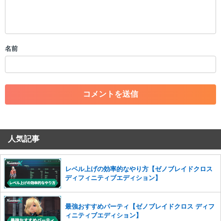
・公序良俗に反する投稿
・スパムなど、記事内容と関係のない投稿
・誰かになりすます行為
・個人情報の投稿や、他者のプライバシーを侵害する投稿
名前
・一度削除された投稿を再び投稿すること
・外部サイトへの誘導や宣伝
・アカウントの売買など金銭が絡む内容の投稿
・各ゲームのネタバレを含む内容の投稿
・その他、管理者が不適切と判断した投稿
コメントの削除につきましては下記フォームより申請をいた
だけますでしょうか。
人気記事
コメントの削除を申請する
※投稿内容を確認後、順次対応さ
せていただきます。ご了承ください。
※一度削除したコメントは復元ができませんのでご注意くだ
レベル上げの効率的なやり方【ゼノブレイドクロス
さい。
ディフィニティブエディション】
また、過度な利用規約の違反や、弊社に損害の及ぶ内容の書き込みがあ
った場合は、法的措置をとらせていただく場合もございますので、あら
最強おすすめパーティ【ゼノブレイドクロス ディフ
かじめご理解くださいませ。
ィニティブエディション】