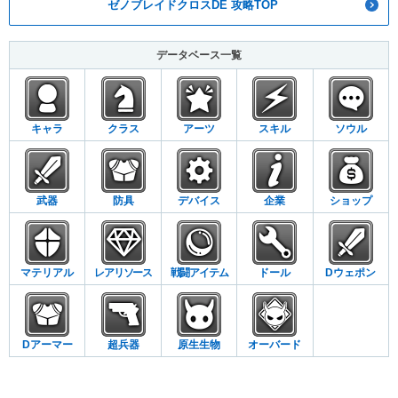
ゼノブレイドクロスDE 攻略TOP
データベース一覧
キャラ
クラス
アーツ
スキル
ソウル
武器
防具
デバイス
企業
ショップ
マテリアル
レアリソース
戦闘アイテム
ドール
Dウェポン
Dアーマー
超兵器
原生生物
オーバード