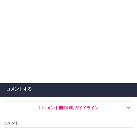
コメントする
コメント欄の利用ガイドライン
コメント
以下の書き込みを禁止とし、場合によってはコメント削除や書き込み制
限を行う可能性がございます。 あらかじめご了承ください。