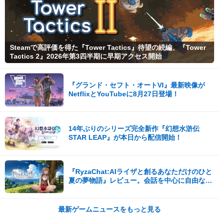
Steamで高評価を得た『Tower Tactics』待望の続編、『Tower
Tactics 2』2026年第3四半期に早期アクセス開始
『グランド・セフト・オートVI』最新映像が
NetflixとYouTubeに8月27日登場！
14年ぶりのシリーズ完全新作『幻想水滸伝
STAR LEAP』が本日から配信開始！
『RyzaChat:AIライザと創るあなただけのひと
夏の夢物語』レビュー。会話を中心に自由な冒
険を進めていくシステムはこれまでにない新鮮
な体験が楽しめる【先行プレイレポート】
最新ゲームニュースをもっと見る