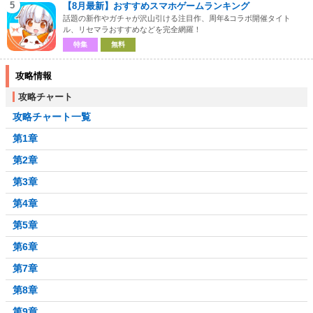
5
【8月最新】おすすめスマホゲームランキング
話題の新作やガチャが沢山引ける注目作、周年&コラボ開催タイト
ル、リセマラおすすめなどを完全網羅！
特集
無料
攻略情報
攻略チャート
攻略チャート一覧
第1章
第2章
第3章
第4章
第5章
第6章
第7章
第8章
第9章