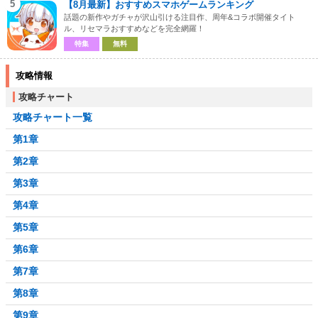
5
【8月最新】おすすめスマホゲームランキング
話題の新作やガチャが沢山引ける注目作、周年&コラボ開催タイト
ル、リセマラおすすめなどを完全網羅！
特集
無料
攻略情報
攻略チャート
攻略チャート一覧
第1章
第2章
第3章
第4章
第5章
第6章
第7章
第8章
第9章