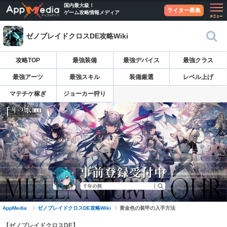
国内最大級！
ライター募集
ゲーム攻略情報メディア
ゼノブレイドクロスDE攻略Wiki
攻略TOP
最強装備
最強デバイス
最強クラス
最強アーツ
最強スキル
装備厳選
レベル上げ
マテチケ稼ぎ
ジョーカー狩り
AppMedia
ゼノブレイドクロスDE攻略Wiki
黄金色の装甲の入手方法
【ゼノブレイドクロスDE】