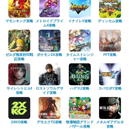
マモンキング攻略
メトロイドプライ
イナイレV攻略
ディンカム攻略
ム4攻略
ゼルダ無双封印戦
ポケモンZA攻略
タイムストレンジ
FFT攻略
記攻略
ャー攻略
サイレントヒルf
ロストソウルアサ
ハデス2攻略
スパロボY攻略
攻略
イド攻略
2XKO攻略
デモエクTS攻略
牧場物語グランド
メタルギアデルタ
バザール攻略
攻略