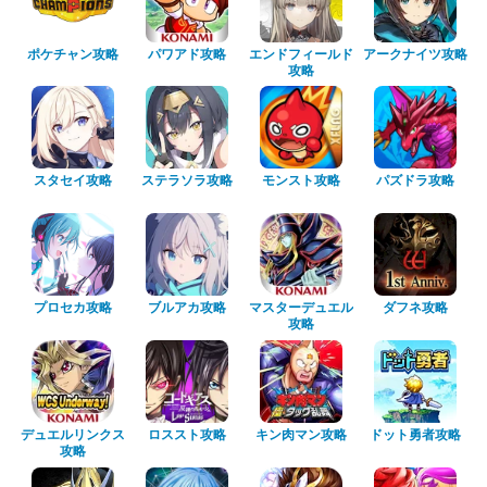
ポケチャン攻略
パワアド攻略
エンドフィールド
アークナイツ攻略
攻略
スタセイ攻略
ステラソラ攻略
モンスト攻略
パズドラ攻略
プロセカ攻略
ブルアカ攻略
マスターデュエル
ダフネ攻略
攻略
デュエルリンクス
ロススト攻略
キン肉マン攻略
ドット勇者攻略
攻略