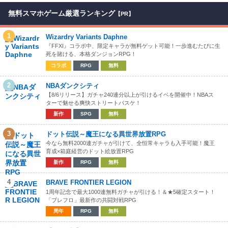
無料スマホゲーム厳選ランキング
【PR】
1
Wizardry Variants Daphne
『FFXI』コラボ中、限定キャラが無料ゲット可能！一歩進むたびに生
死を賭ける、本格ダンジョンRPG！
コラボ
RPG
無料
2
NBAダンクシティ
【8/6リリース】ガチャ240連分以上が引けるイベを開催中！NBAス
ターで魅せる爽快ストリートバスケ！
新作
SPG
無料
3
ドット伝説～魔王になる異世界放置RPG
今なら無料2000連ガチャが引けて、全恒常キャラも入手可能！魔王
育成×箱庭経営のドット絵放置RPG
新作
RPG
無料
4
BRAVE FRONTIER LEGION
1周年記念で最大1000連無料ガチャが引ける！＆★5確定スタート！
「ブレフロ」最新作の共闘対戦RPG
周年
RPG
無料