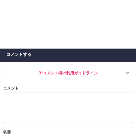
コメントする
コメント欄の利用ガイドライン
コメント
以下の書き込みを禁止とし、場合によってはコメント削除や書き込み制
限を行う可能性がございます。 あらかじめご了承ください。
・公序良俗に反する投稿
・スパムなど、記事内容と関係のない投稿
・誰かになりすます行為
・個人情報の投稿や、他者のプライバシーを侵害する投稿
名前
・一度削除された投稿を再び投稿すること