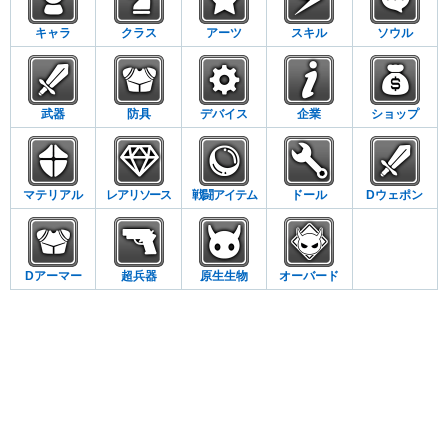
キャラ
クラス
アーツ
スキル
ソウル
武器
防具
デバイス
企業
ショップ
マテリアル
レアリソース
戦闘アイテム
ドール
Dウェポン
Dアーマー
超兵器
原生生物
オーバード