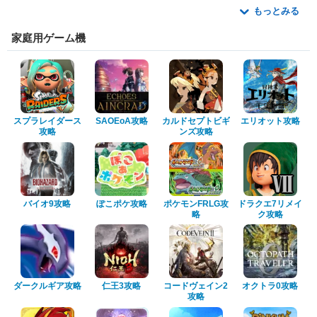
もっとみる
家庭用ゲーム機
スプラレイダース
SAOEoA攻略
カルドセプトビギ
エリオット攻略
攻略
ンズ攻略
バイオ9攻略
ぽこポケ攻略
ポケモンFRLG攻
ドラクエ7リメイ
略
ク攻略
ダークルギア攻略
仁王3攻略
コードヴェイン2
オクトラ0攻略
攻略