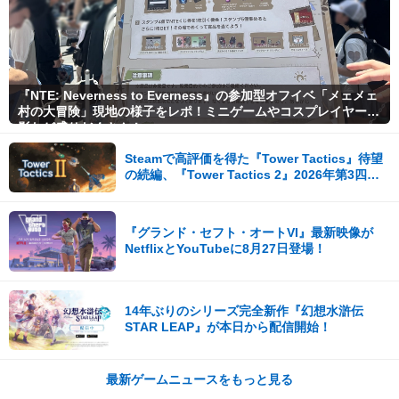
『NTE: Neverness to Everness』の参加型オフイベ「メェメェ
村の大冒険」現地の様子をレポ！ミニゲームやコスプレイヤー撮
影など盛りだくさん！
Steamで高評価を得た『Tower Tactics』待望
の続編、『Tower Tactics 2』2026年第3四半
期に早期アクセス開始
『グランド・セフト・オートVI』最新映像が
NetflixとYouTubeに8月27日登場！
14年ぶりのシリーズ完全新作『幻想水滸伝
STAR LEAP』が本日から配信開始！
最新ゲームニュースをもっと見る