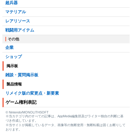
超兵器
マテリアル
レアリソース
戦闘用アイテム
その他
企業
ショップ
掲示板
雑談・質問掲示板
製品情報
リメイク版の変更点・新要素
ゲーム権利表記
© Nintendo/MONOLITHSOFT
※当カテゴリ内のすべての記事は、AppMedia編集部及びライター独自の判断に基
づき作成しています。
※当サイトが掲載しているデータ、画像等の無断使用・無断転載は固くお断りして
おります。