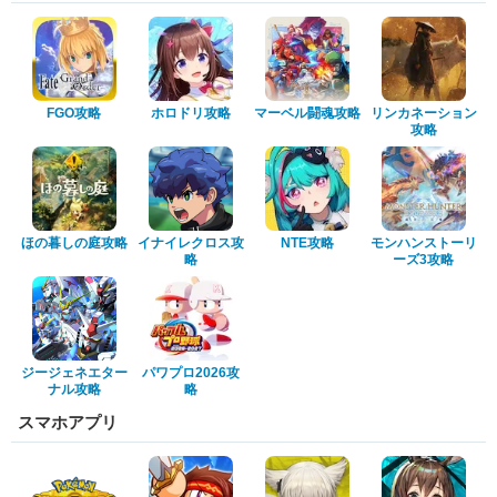
FGO攻略
ホロドリ攻略
マーベル闘魂攻略
リンカネーション
攻略
ほの暮しの庭攻略
イナイレクロス攻
NTE攻略
モンハンストーリ
略
ーズ3攻略
ジージェネエター
パワプロ2026攻
ナル攻略
略
スマホアプリ