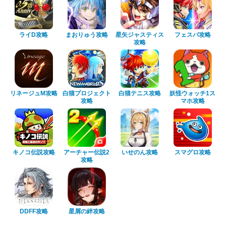
ライD攻略
まおりゅう攻略
星矢ジャスティス
フェスバ攻略
攻略
リネージュM攻略
白猫プロジェクト
白猫テニス攻略
妖怪ウォッチ1ス
攻略
マホ攻略
キノコ伝説攻略
アーチャー伝説2
いせのん攻略
スマグロ攻略
攻略
DDFF攻略
星屑の絆攻略