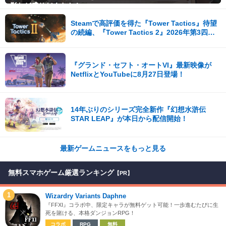
影など盛りだくさん！
Steamで高評価を得た『Tower Tactics』待望
の続編、『Tower Tactics 2』2026年第3四半
期に早期アクセス開始
『グランド・セフト・オートVI』最新映像が
NetflixとYouTubeに8月27日登場！
14年ぶりのシリーズ完全新作『幻想水滸伝
STAR LEAP』が本日から配信開始！
最新ゲームニュースをもっと見る
無料スマホゲーム厳選ランキング
【PR】
1
Wizardry Variants Daphne
『FFXI』コラボ中、限定キャラが無料ゲット可能！一歩進むたびに生
死を賭ける、本格ダンジョンRPG！
コラボ
RPG
無料