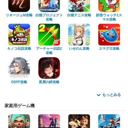
リネージュM攻略
白猫プロジェクト
白猫テニス攻略
妖怪ウォッチ1ス
攻略
マホ攻略
キノコ伝説攻略
アーチャー伝説2
いせのん攻略
スマグロ攻略
攻略
DDFF攻略
星屑の絆攻略
もっとみる
家庭用ゲーム機