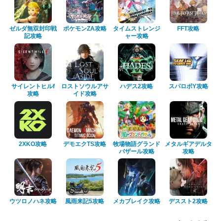
ゼルダ無双封印戦
ポケモンZA攻略
タイムストレンジ
FFT攻略
記攻略
ャー攻略
サイレントヒルf
ロストソウルアサ
ハデス2攻略
スパロボY攻略
攻略
イド攻略
2XKO攻略
デモエクTS攻略
牧場物語グランド
メタルギアデルタ
バザール攻略
攻略
ウツロノハネ攻略
風雨来記5攻略
メカブレイク攻略
デススト2攻略