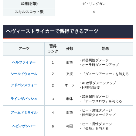
武器(射撃)
ガトリングガン
スキルスロット数
4
ヘヴィーストライカーで習得できるアーツ
習得
アーツ
分類
効果
ランク
・武器属性ダメージ
ヘルファイヤー
射撃
1
・オーラ時ダメージアップ
シールドウォール
2
支援
・『ダメージアーマー』を与える
・AT攻撃ダメージアップ
アドバンスウォー
オーラ
2
・HP時間回復
・武器属性ダメージ
ラインザバッシュ
弱体
3
・『アーツスロウ』を与える
・ヒート属性ダメージ
アームドミサイル
射撃
4
・転倒時ダメージアップ
・ヒート属性ダメージ
ヘビィボンバー
格闘
6
・『炎熱』を与える