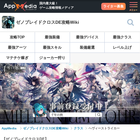
国内最大級！
ライター募集
ゲーム攻略情報メディア
ゼノブレイドクロスDE攻略Wiki
攻略TOP
最強装備
最強デバイス
最強クラス
最強アーツ
最強スキル
装備厳選
レベル上げ
マテチケ稼ぎ
ジョーカー狩り
AppMedia
ゼノブレイドクロスDE攻略Wiki
クラス
ヘヴィーストライカー
【ゼノブレイドクロスDE】