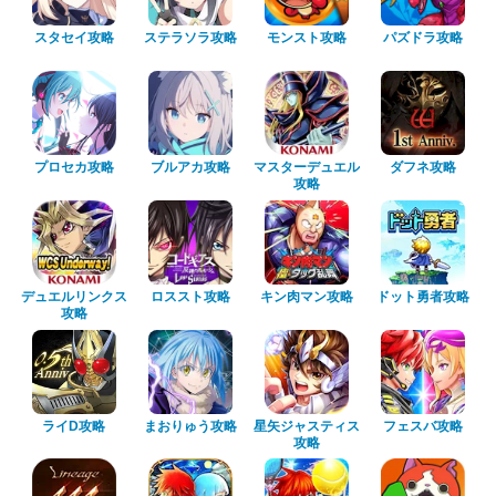
スタセイ攻略
ステラソラ攻略
モンスト攻略
パズドラ攻略
プロセカ攻略
ブルアカ攻略
マスターデュエル
ダフネ攻略
攻略
デュエルリンクス
ロススト攻略
キン肉マン攻略
ドット勇者攻略
攻略
ライD攻略
まおりゅう攻略
星矢ジャスティス
フェスバ攻略
攻略