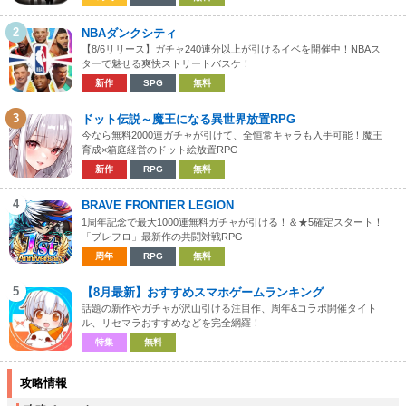
2
NBAダンクシティ
【8/6リリース】ガチャ240連分以上が引けるイベを開催中！NBAス
ターで魅せる爽快ストリートバスケ！
新作
SPG
無料
3
ドット伝説～魔王になる異世界放置RPG
今なら無料2000連ガチャが引けて、全恒常キャラも入手可能！魔王
育成×箱庭経営のドット絵放置RPG
新作
RPG
無料
4
BRAVE FRONTIER LEGION
1周年記念で最大1000連無料ガチャが引ける！＆★5確定スタート！
「ブレフロ」最新作の共闘対戦RPG
周年
RPG
無料
5
【8月最新】おすすめスマホゲームランキング
話題の新作やガチャが沢山引ける注目作、周年&コラボ開催タイト
ル、リセマラおすすめなどを完全網羅！
特集
無料
攻略情報