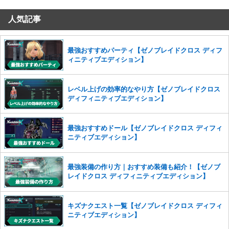
だけますでしょうか。
人気記事
コメントの削除を申請する
※投稿内容を確認後、順次対応さ
せていただきます。ご了承ください。
※一度削除したコメントは復元ができませんのでご注意くだ
最強おすすめパーティ【ゼノブレイドクロス ディフ
さい。
ィニティブエディション】
また、過度な利用規約の違反や、弊社に損害の及ぶ内容の書き込みがあ
った場合は、法的措置をとらせていただく場合もございますので、あら
レベル上げの効率的なやり方【ゼノブレイドクロス
かじめご理解くださいませ。
ディフィニティブエディション】
最強おすすめドール【ゼノブレイドクロス ディフィ
ニティブエディション】
最強装備の作り方｜おすすめ装備も紹介！【ゼノブ
レイドクロス ディフィニティブエディション】
キズナクエスト一覧【ゼノブレイドクロス ディフィ
ニティブエディション】