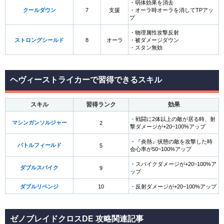
・弱体効果を消去
クールダウン
7
支援
・オーラ時オーラを消してTPアッ
プ
・物理属性攻撃反射
ストロングシールド
8
オーラ
・被ダメージダウン
・スタン無効
ヘヴィーストライカーで習得できるスキル
スキル
習得ランク
効果
・戦闘に2体以上の敵が居る時、射
マシンガンソルジャー
2
撃ダメージが+20~100%アップ
・『炎熱』状態の敵を攻撃した時
バトルフィールド
5
会心率が50~100%アップ
・スパイクダメージが+20~100%ア
ダブルスパイク
9
ップ
ダブルリベンジ
10
・反射ダメージが+20~100%アップ
ゼノブレイドクロスDE 攻略関連記事