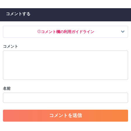
コメントする
コメント欄の利用ガイドライン
コメント
以下の書き込みを禁止とし、場合によってはコメント削除や書き込み制
限を行う可能性がございます。 あらかじめご了承ください。
・公序良俗に反する投稿
・スパムなど、記事内容と関係のない投稿
・誰かになりすます行為
・個人情報の投稿や、他者のプライバシーを侵害する投稿
名前
・一度削除された投稿を再び投稿すること
・外部サイトへの誘導や宣伝
・アカウントの売買など金銭が絡む内容の投稿
・各ゲームのネタバレを含む内容の投稿
・その他、管理者が不適切と判断した投稿
コメントの削除につきましては下記フォームより申請をいた