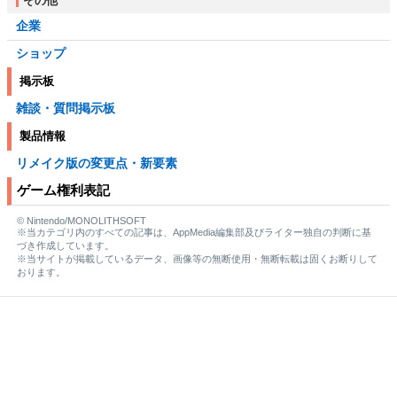
その他
企業
ショップ
掲示板
雑談・質問掲示板
製品情報
リメイク版の変更点・新要素
ゲーム権利表記
© Nintendo/MONOLITHSOFT
※当カテゴリ内のすべての記事は、AppMedia編集部及びライター独自の判断に基
づき作成しています。
※当サイトが掲載しているデータ、画像等の無断使用・無断転載は固くお断りして
おります。