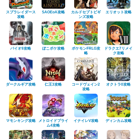
スプラレイダース
SAOEoA攻略
カルドセプトビギ
エリオット攻略
攻略
ンズ攻略
バイオ9攻略
ぽこポケ攻略
ポケモンFRLG攻
ドラクエ7リメイ
略
ク攻略
ダークルギア攻略
仁王3攻略
コードヴェイン2
オクトラ0攻略
攻略
マモンキング攻略
メトロイドプライ
イナイレV攻略
ディンカム攻略
ム4攻略