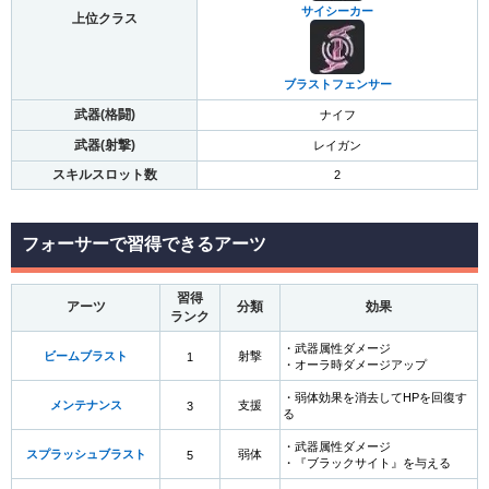
サイシーカー
上位クラス
ブラストフェンサー
武器(格闘)
ナイフ
武器(射撃)
レイガン
スキルスロット数
2
フォーサーで習得できるアーツ
習得
アーツ
分類
効果
ランク
・武器属性ダメージ
ビームブラスト
射撃
1
・オーラ時ダメージアップ
・弱体効果を消去してHPを回復す
メンテナンス
支援
3
る
・武器属性ダメージ
スプラッシュブラスト
弱体
5
・『ブラックサイト』を与える