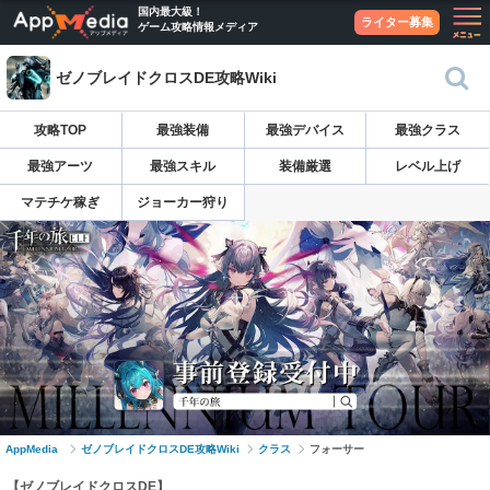
国内最大級！
ライター募集
ゲーム攻略情報メディア
ゼノブレイドクロスDE攻略Wiki
攻略TOP
最強装備
最強デバイス
最強クラス
最強アーツ
最強スキル
装備厳選
レベル上げ
マテチケ稼ぎ
ジョーカー狩り
AppMedia
ゼノブレイドクロスDE攻略Wiki
クラス
フォーサー
【ゼノブレイドクロスDE】