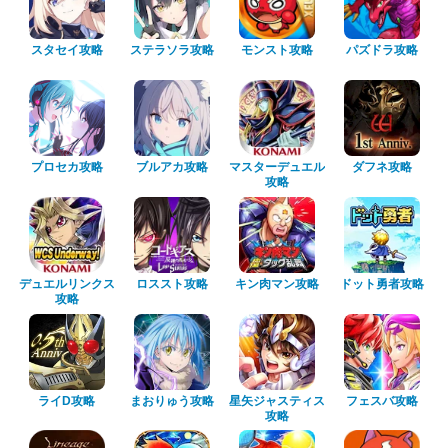
スタセイ攻略
ステラソラ攻略
モンスト攻略
パズドラ攻略
プロセカ攻略
ブルアカ攻略
マスターデュエル
ダフネ攻略
攻略
デュエルリンクス
ロススト攻略
キン肉マン攻略
ドット勇者攻略
攻略
ライD攻略
まおりゅう攻略
星矢ジャスティス
フェスバ攻略
攻略