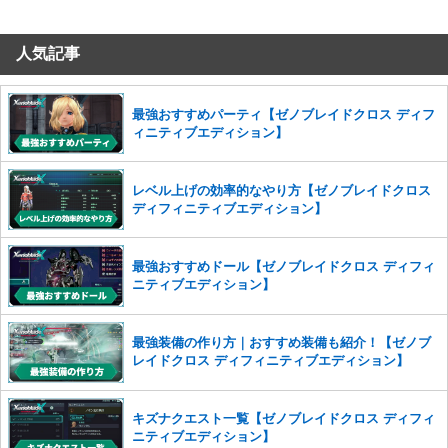
だけますでしょうか。
人気記事
コメントの削除を申請する
※投稿内容を確認後、順次対応さ
せていただきます。ご了承ください。
※一度削除したコメントは復元ができませんのでご注意くだ
最強おすすめパーティ【ゼノブレイドクロス ディフ
さい。
ィニティブエディション】
また、過度な利用規約の違反や、弊社に損害の及ぶ内容の書き込みがあ
った場合は、法的措置をとらせていただく場合もございますので、あら
レベル上げの効率的なやり方【ゼノブレイドクロス
かじめご理解くださいませ。
ディフィニティブエディション】
最強おすすめドール【ゼノブレイドクロス ディフィ
ニティブエディション】
最強装備の作り方｜おすすめ装備も紹介！【ゼノブ
レイドクロス ディフィニティブエディション】
キズナクエスト一覧【ゼノブレイドクロス ディフィ
ニティブエディション】