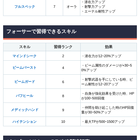
・潜在力アップ
フルスペック
7
オーラ
・射撃力アップ
・エーテル耐性アップ
フォーサーで習得できるスキル
スキル
習得ランク
効果
マインドシーク
2
・潜在力が12~20%アップ
・ビーム属性のダメージが+30~5
ビームバースト
4
0%アップ
・射撃武器を手にしている時、ビ
ビームガード
6
ーム耐性が12~20アップ
・自身が強化効果を受けた時、HP
バフヒール
8
が100~500回復
・仲間を助け起こした時のHP回復
メディックハンド
9
量が30~50%アップ
ハイテンション
10
・最大TPが500~1500アップ