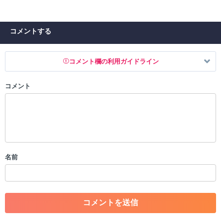
コメントする
コメント欄の利用ガイドライン
コメント
以下の書き込みを禁止とし、場合によってはコメント削除や書き込み制
限を行う可能性がございます。 あらかじめご了承ください。
・公序良俗に反する投稿
・スパムなど、記事内容と関係のない投稿
・誰かになりすます行為
・個人情報の投稿や、他者のプライバシーを侵害する投稿
名前
・一度削除された投稿を再び投稿すること
・外部サイトへの誘導や宣伝
・アカウントの売買など金銭が絡む内容の投稿
・各ゲームのネタバレを含む内容の投稿
・その他、管理者が不適切と判断した投稿
コメントの削除につきましては下記フォームより申請をいた