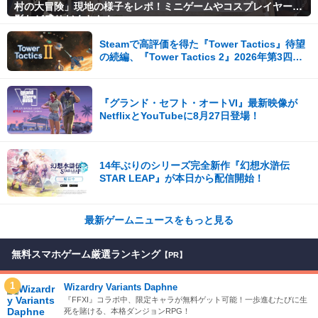
村の大冒険」現地の様子をレポ！ミニゲームやコスプレイヤー撮
影など盛りだくさん！
Steamで高評価を得た『Tower Tactics』待望
の続編、『Tower Tactics 2』2026年第3四半
期に早期アクセス開始
『グランド・セフト・オートVI』最新映像が
NetflixとYouTubeに8月27日登場！
14年ぶりのシリーズ完全新作『幻想水滸伝
STAR LEAP』が本日から配信開始！
最新ゲームニュースをもっと見る
無料スマホゲーム厳選ランキング
【PR】
1
Wizardry Variants Daphne
『FFXI』コラボ中、限定キャラが無料ゲット可能！一歩進むたびに生
死を賭ける、本格ダンジョンRPG！