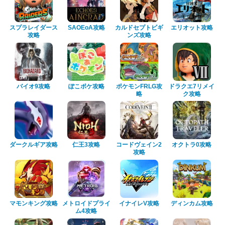
スプラレイダース
SAOEoA攻略
カルドセプトビギ
エリオット攻略
攻略
ンズ攻略
バイオ9攻略
ぽこポケ攻略
ポケモンFRLG攻
ドラクエ7リメイ
略
ク攻略
ダークルギア攻略
仁王3攻略
コードヴェイン2
オクトラ0攻略
攻略
マモンキング攻略
メトロイドプライ
イナイレV攻略
ディンカム攻略
ム4攻略