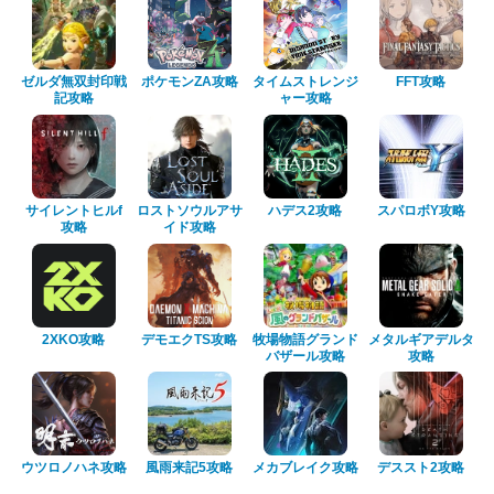
ゼルダ無双封印戦
ポケモンZA攻略
タイムストレンジ
FFT攻略
記攻略
ャー攻略
サイレントヒルf
ロストソウルアサ
ハデス2攻略
スパロボY攻略
攻略
イド攻略
2XKO攻略
デモエクTS攻略
牧場物語グランド
メタルギアデルタ
バザール攻略
攻略
ウツロノハネ攻略
風雨来記5攻略
メカブレイク攻略
デススト2攻略