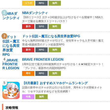
コラボ
RPG
無料
2
NBAダンクシティ
【8/6リリース】ガチャ240連分以上が引けるイベを開催中！NBAス
ターで魅せる爽快ストリートバスケ！
新作
SPG
無料
3
ドット伝説～魔王になる異世界放置RPG
今なら無料2000連ガチャが引けて、全恒常キャラも入手可能！魔王
育成×箱庭経営のドット絵放置RPG
新作
RPG
無料
4
BRAVE FRONTIER LEGION
1周年記念で最大1000連無料ガチャが引ける！＆★5確定スタート！
「ブレフロ」最新作の共闘対戦RPG
周年
RPG
無料
5
【8月最新】おすすめスマホゲームランキング
話題の新作やガチャが沢山引ける注目作、周年&コラボ開催タイト
ル、リセマラおすすめなどを完全網羅！
特集
無料
攻略情報