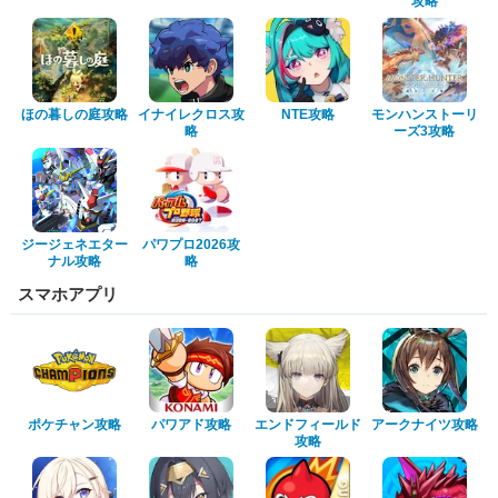
攻略
ほの暮しの庭攻略
イナイレクロス攻
NTE攻略
モンハンストーリ
略
ーズ3攻略
ジージェネエター
パワプロ2026攻
ナル攻略
略
スマホアプリ
ポケチャン攻略
パワアド攻略
エンドフィールド
アークナイツ攻略
攻略