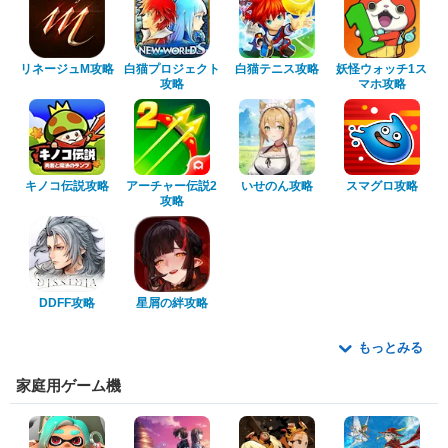
リネージュM攻略
白猫プロジェクト
白猫テニス攻略
妖怪ウォッチ1ス
攻略
マホ攻略
キノコ伝説攻略
アーチャー伝説2
いせのん攻略
スマグロ攻略
攻略
DDFF攻略
星屑の絆攻略
もっとみる
家庭用ゲーム機