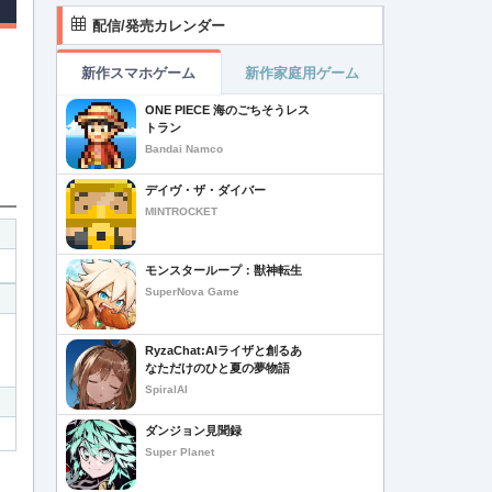
配信/発売カレンダー
新作スマホゲーム
新作家庭用ゲーム
ONE PIECE 海のごちそうレス
トラン
Bandai Namco
デイヴ・ザ・ダイバー
MINTROCKET
モンスターループ：獣神転生
SuperNova Game
RyzaChat:AIライザと創るあ
なただけのひと夏の夢物語
SpiralAI
ダンジョン見聞録
Super Planet