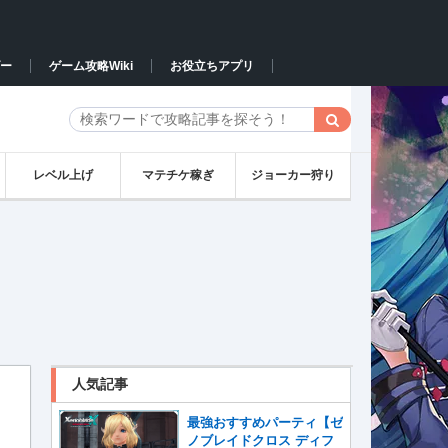
ー
ゲーム攻略Wiki
お役立ちアプリ
レベル上げ
マテチケ稼ぎ
ジョーカー狩り
人気記事
最強おすすめパーティ【ゼ
ノブレイドクロス ディフ