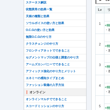
ステータス解説
状態異常の効果一覧
Lv
天候の種類と効果
ソウルボイスの使い方と効果
1
<特
・
O.C.Gの使い方と効果
無限O.C.Gのやり方
クラスチェンジのやり方
2
<特
・
フロンティアネットでできること
セグメントマップの仕様と調査のやり方
アームズカンパニーでできること
3
<特
・
アフィックス強化のやり方とメリット
エネミーの感知タイプまとめ
ファッション装備の入手方法
4
<特
・
オンライン
オンラインマルチでできること
5
スコードミッションのやり方
<特