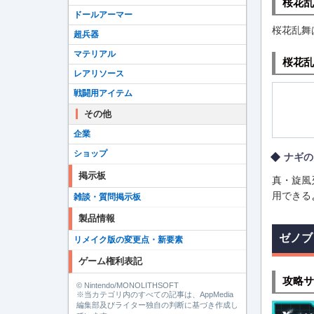
桜花乱
ドールアーマー
桜花乱舞
超兵器
マテリアル
桜花乱
レアリソース
戦闘用アイテム
その他
企業
ショップ
ナギの
掲示板
真・旋風
用できる
雑談・質問掲示板
製品情報
ゼノブ
リメイク版の変更点・新要素
ゲーム権利表記
攻略サ
© Nintendo/MONOLITHSOFT
※当カテゴリ内のすべての記事は、AppMedia
編集部及びライター独自の判断に基づき作成し