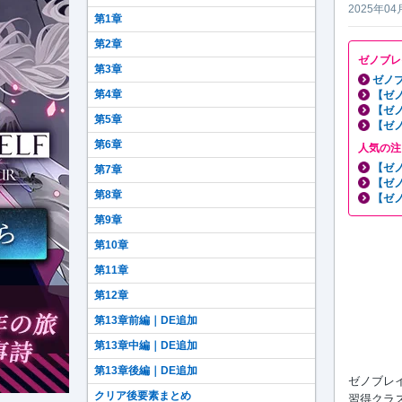
2025年04
第1章
第2章
ゼノブレ
第3章
ゼノブ
第4章
【ゼ
【ゼ
第5章
【ゼ
第6章
人気の注
【ゼ
第7章
【ゼ
第8章
【ゼ
第9章
第10章
第11章
第12章
第13章前編｜DE追加
第13章中編｜DE追加
第13章後編｜DE追加
ゼノブレイ
クリア後要素まとめ
習得クラ