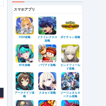
スマホアプリ
FGO攻略
イナイレクロス
ポケチャン攻略
攻略
NTE攻略
パワアド攻略
エンドフィール
ド攻略
アークナイツ攻
スタセイ攻略
ジージェネエタ
略
ーナル攻略