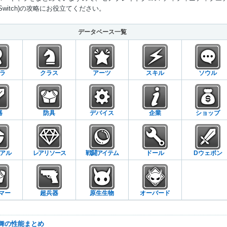
Switch)の攻略にお役立てください。
Mute
データベース一覧
ラ
クラス
アーツ
スキル
ソウル
器
防具
デバイス
企業
ショップ
アル
レアリソース
戦闘アイテム
ドール
Dウェポン
マー
超兵器
原生生物
オーバード
乱舞の性能まとめ