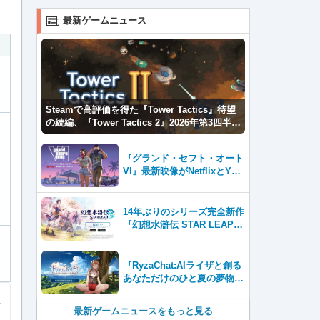
最新ゲームニュース
Steamで高評価を得た『Tower Tactics』待望
の続編、『Tower Tactics 2』2026年第3四半期
に早期アクセス開始
『グランド・セフト・オート
VI』最新映像がNetflixとYou
Tubeに8月27日登場！
14年ぶりのシリーズ完全新作
『幻想水滸伝 STAR LEAP』
が本日から配信開始！
『RyzaChat:AIライザと創る
あなただけのひと夏の夢物
語』レビュー。会話を中心に
自由な冒険を進めていくシス
最新ゲームニュースをもっと見る
テムはこれまでにない新鮮な