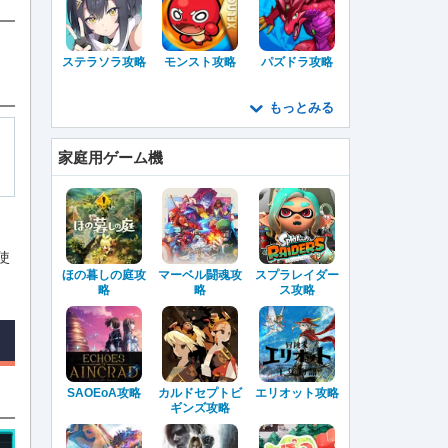
ステラソラ攻略
モンスト攻略
パズドラ攻略
もっとみる
家庭用ゲーム機
使
ほの暮しの庭攻
マーベル闘魂攻
スプラレイダー
略
略
ス攻略
SAOEoA攻略
カルドセプトビ
エリオット攻略
ギンズ攻略