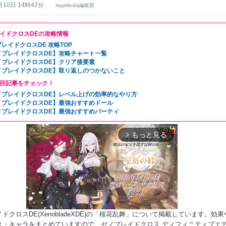
月10日 14時42分
AppMedia編集部
イドクロスDEの攻略情報
レイドクロスDE 攻略TOP
ノブレイドクロスDE】攻略チャート一覧
ノブレイドクロスDE】クリア後要素
ノブレイドクロスDE】取り返しのつかないこと
目記事をチェック！
ノブレイドクロスDE】レベル上げの効率的なやり方
ノブレイドクロスDE】最強おすすめドール
ノブレイドクロスDE】最強おすすめパーティ
もっと見る
arrow_forward_ios
ドクロスDE(XenobladeXDE)の「桜花乱舞」について掲載しています。効果
ス・キャラをまとめていますので、ゼノブレイドクロス ディフィニティブエ