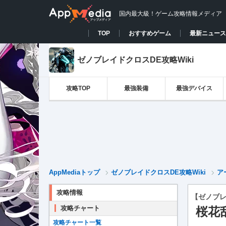
国内最大級！ゲーム攻略情報メディア
TOP
おすすめゲーム
最新ニュース
ゼノブレイドクロスDE攻略Wiki
攻略TOP
最強装備
最強デバイス
AppMediaトップ
ゼノブレイドクロスDE攻略Wiki
ア
攻略情報
【ゼノブレ
攻略チャート
桜花
攻略チャート一覧