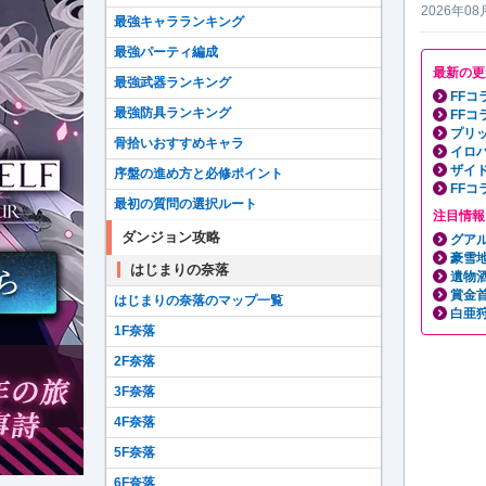
2026年08
最強キャラランキング
最強パーティ編成
最新の更
最強武器ランキング
FF
最強防具ランキング
FF
プリ
骨拾いおすすめキャラ
イロ
ザイ
序盤の進め方と必修ポイント
FF
最初の質問の選択ルート
注目情報
ダンジョン攻略
グア
豪雪
はじまりの奈落
遺物
賞金
はじまりの奈落のマップ一覧
白亜
1F奈落
2F奈落
3F奈落
4F奈落
5F奈落
6F奈落