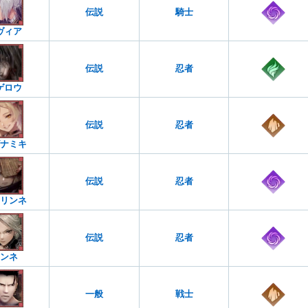
伝説
騎士
ヴィア
伝説
忍者
ゲロウ
伝説
忍者
ナミキ
伝説
忍者
リンネ
伝説
忍者
ンネ
一般
戦士