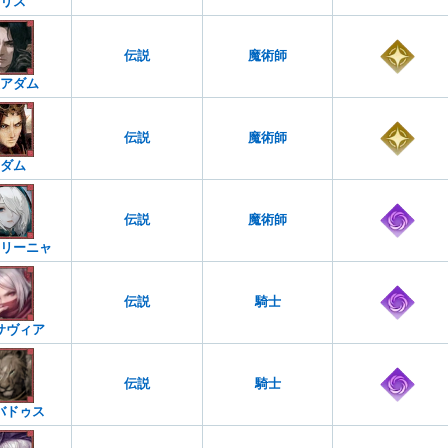
リス
伝説
魔術師
アダム
伝説
魔術師
ダム
伝説
魔術師
リーニャ
伝説
騎士
サヴィア
伝説
騎士
バドゥス