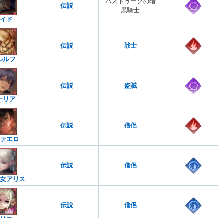
バストゥークの暗
伝説
黒騎士
イド
伝説
戦士
ルルフ
伝説
盗賊
ナリア
伝説
僧侶
ァエロ
伝説
僧侶
女アリス
伝説
僧侶