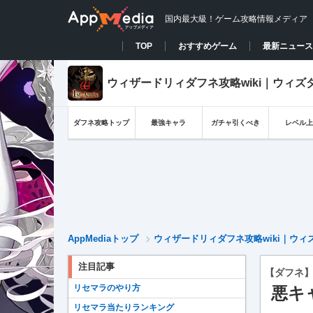
国内最大級！ゲーム攻略情報メディア
TOP
おすすめゲーム
最新ニュース
ウィザードリィダフネ攻略wiki｜ウィズ
ダフネ攻略トップ
最強キャラ
ガチャ引くべき
レベル上
AppMediaトップ
ウィザードリィダフネ攻略wiki｜ウィ
注目記事
【ダフネ
リセマラのやり方
悪キ
リセマラ当たりランキング