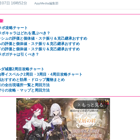
月07日 16時52分
AppMedia編集部
新
コラボ攻略チャート
コラボキャラはどれを選ぶべき？
ッシュの評価と個体値・ステ振り＆克己継承おすすめ
ハの評価と個体値・ステ振り＆克己継承おすすめ
ドの評価と個体値・ステ振り＆克己継承おすすめ
コラボガチャは引くべき？
ルダ城塞2周目攻略チャート
地帯イスベルク2周目・3周目・4周目攻略チャート
酒おすすめと効果・ドロップ魔物まとめ
首の全出現場所一覧と周回方法
狩りの攻略・マップと周回方法
もっと見る
arrow_forward_ios