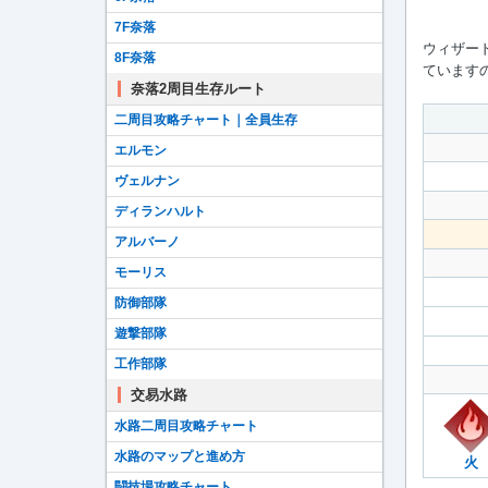
7F奈落
ウィザー
8F奈落
ています
奈落2周目生存ルート
二周目攻略チャート｜全員生存
エルモン
ヴェルナン
ディランハルト
アルバーノ
モーリス
防御部隊
遊撃部隊
工作部隊
交易水路
水路二周目攻略チャート
水路のマップと進め方
火
闘技場攻略チャート