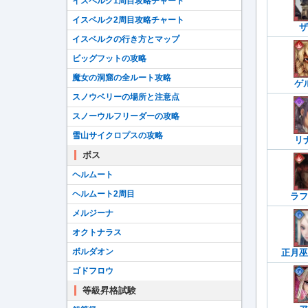
イスベルク1周目攻略チャート
イスベルク2周目攻略チャート
ザ
イスベルクの行き方とマップ
ビッグフットの攻略
魔女の洞窟の全ルート攻略
ゲ
スノウベリーの場所と注意点
スノーウルフリーダーの攻略
雪山サイクロプスの攻略
リ
ボス
ヘルムート
ヘルムート2周目
ラフ
メルジーナ
オクトナラス
ボルダオン
正月巫
ゴドフロウ
等級昇格試験