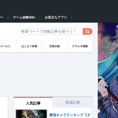
ー
ゲーム攻略Wiki
お役立ちアプリ
イスベルク
はじまり奈落
交易水路
グアルダ城塞
新着記事
人気記事
最強キャラランキング【ダ