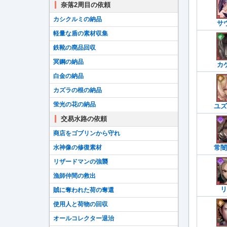
奈落2周目の依頼
カシクルミの納品
サ
軽量な盾の素材収集
鉄靴の廃品回収
冥鋼の納品
カ
白金の納品
カズラの根の納品
蛍光の花の納品
ユズ
交易水路の依頼
商店をゴブリンから守れ
常闇
水神像の修復素材
リザードマンの強襲
漁師仲間の救出
リ
賊に奪われた荷の奪還
使用人と荷物の回収
オールコレクター退治