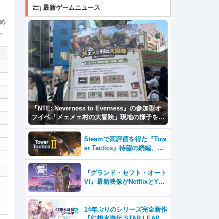
最新ゲームニュース
め
。
『NTE: Neverness to Everness』の参加型オ
フイベ「メェメェ村の大冒険」現地の様子をレ
ポ！ミニゲームやコスプレイヤー撮影など盛り
だくさん！
Steamで高評価を得た『Tow
er Tactics』待望の続編、『T
ower Tactics 2』2026年第3
四半期に早期アクセス開始
『グランド・セフト・オート
VI』最新映像がNetflixとYou
Tubeに8月27日登場！
14年ぶりのシリーズ完全新作
『幻想水滸伝 STAR LEAP』