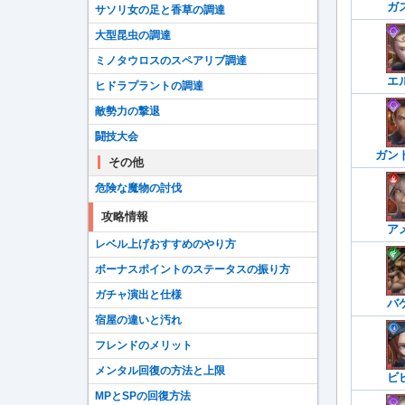
ガ
サソリ女の足と香草の調達
大型昆虫の調達
ミノタウロスのスペアリブ調達
エ
ヒドラプラントの調達
敵勢力の撃退
闘技大会
ガン
その他
危険な魔物の討伐
攻略情報
ア
レベル上げおすすめのやり方
ボーナスポイントのステータスの振り方
ガチャ演出と仕様
バ
宿屋の違いと汚れ
フレンドのメリット
メンタル回復の方法と上限
ビ
MPとSPの回復方法