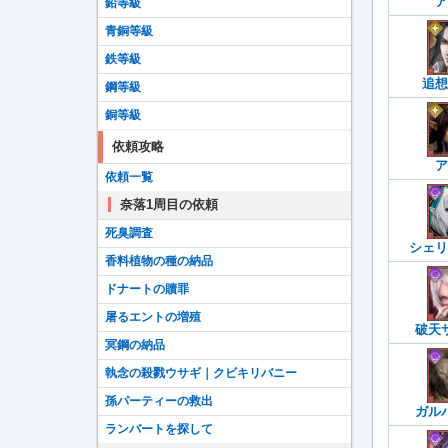
ア
鉛等級
青銅等級
鉄等級
追想
鋼等級
銅等級
依頼攻略
ア
依頼一覧
奈落1周目の依頼
死臭調査
シェリ
香料植物の種の納品
ドナートの贖罪
屠るエントの増殖
破天
冥鋼の納品
執念の殺戮ウサギ｜クビキリバニー
孫パーティーの救出
ガル
ランバートを探して