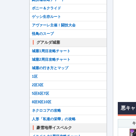
ボニー＆クライド
ゲッシ生存ルート
アヴァーレ主催！闘技大会
怪鳥のスープ
グアルダ城塞
城塞1周目攻略チャート
城塞2周目攻略チャート
城塞の行き方とマップ
1区
2区3区
5区6区7区
8区9区10区
悪キャ
ネクロコアの攻略
人形「私達の栄華」の攻略
キ
豪雪地帯イスベルク