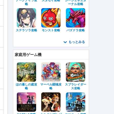
アークナイツ攻
スタセイ攻略
ジージェネエタ
略
ーナル攻略
ステラソラ攻略
モンスト攻略
パズドラ攻略
もっとみる
家庭用ゲーム機
ほの暮しの庭攻
マーベル闘魂攻
スプラレイダー
略
略
ス攻略