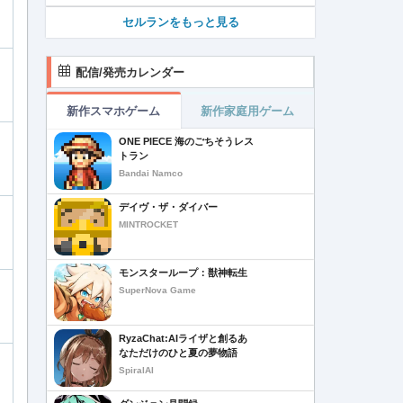
セルランをもっと見る
配信/発売カレンダー
新作スマホゲーム
新作家庭用ゲーム
ONE PIECE 海のごちそうレス
トラン
Bandai Namco
デイヴ・ザ・ダイバー
MINTROCKET
モンスターループ：獣神転生
SuperNova Game
RyzaChat:AIライザと創るあ
なただけのひと夏の夢物語
SpiralAI