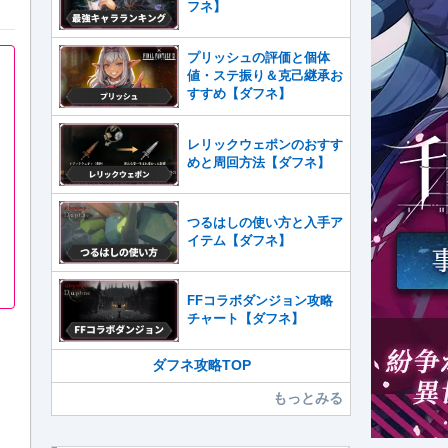
フネ】
プリッシュの評価と個体
値・ステ振り＆克己継承お
すすめ【ダフネ】
レリックウェポンのおすす
めと周回方法【ダフネ】
つるはしの使い方と入手ア
イテム【ダフネ】
FFコラボダンジョン攻略
チャート【ダフネ】
ダフネ攻略TOP
もっとみる