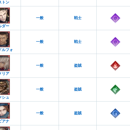
ストン
一般
戦士
ルダー
一般
戦士
ドルフォ
一般
盗賊
メリア
一般
盗賊
ケシュ
一般
盗賊
ビアナ