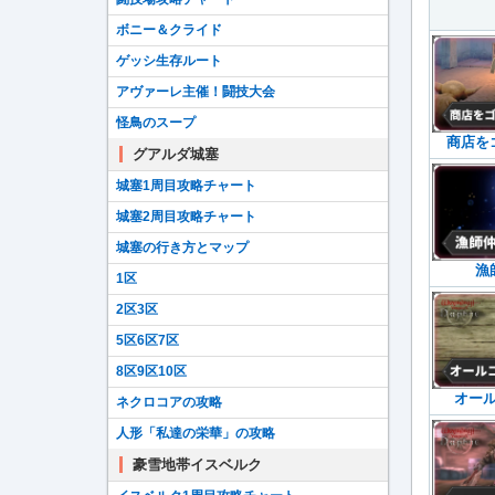
ボニー＆クライド
ゲッシ生存ルート
アヴァーレ主催！闘技大会
怪鳥のスープ
商店を
グアルダ城塞
城塞1周目攻略チャート
城塞2周目攻略チャート
城塞の行き方とマップ
漁
1区
2区3区
5区6区7区
8区9区10区
オー
ネクロコアの攻略
人形「私達の栄華」の攻略
豪雪地帯イスベルク