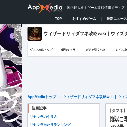
国内最大級！ゲーム攻略情報メディア
TOP
おすすめゲーム
最新ニュース
ウィザードリィダフネ攻略wiki｜ウィズ
ダフネ攻略トップ
最強キャラ
ガチャ引くべき
レベル上
AppMediaトップ
ウィザードリィダフネ攻略wiki｜ウィ
注目記事
【ダフネ
リセマラのやり方
賊に
リセマラ当たりランキング