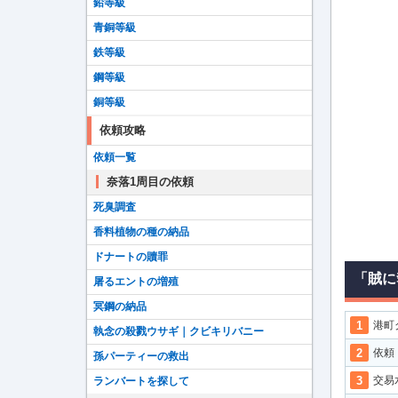
鉛等級
青銅等級
鉄等級
鋼等級
銅等級
依頼攻略
依頼一覧
奈落1周目の依頼
死臭調査
香料植物の種の納品
ドナートの贖罪
「賊に
屠るエントの増殖
冥鋼の納品
港町
執念の殺戮ウサギ｜クビキリバニー
依頼
孫パーティーの救出
交易
ランバートを探して