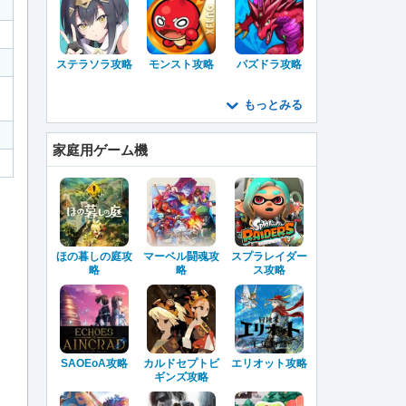
ステラソラ攻略
モンスト攻略
パズドラ攻略
もっとみる
家庭用ゲーム機
ほの暮しの庭攻
マーベル闘魂攻
スプラレイダー
略
略
ス攻略
SAOEoA攻略
カルドセプトビ
エリオット攻略
ギンズ攻略