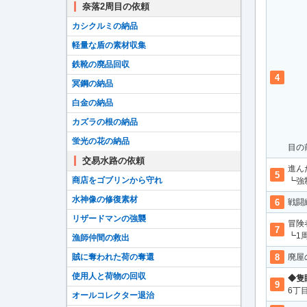
奈落2周目の依頼
カシクルミの納品
軽量な盾の素材収集
鉄靴の廃品回収
冥鋼の納品
白金の納品
カズラの根の納品
蛍光の花の納品
目の
交易水路の依頼
進ん
商店をゴブリンから守れ
┗強
水神像の修復素材
戦闘
リザードマンの強襲
冒険
┗1
漁師仲間の救出
廃屋
賊に奪われた荷の奪還
使用人と荷物の回収
◆隻
6丁
オールコレクター退治