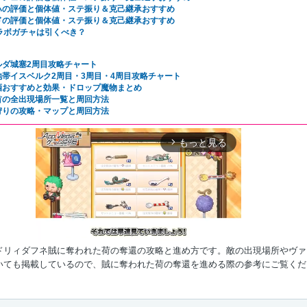
ハの評価と個体値・ステ振り＆克己継承おすすめ
ドの評価と個体値・ステ振り＆克己継承おすすめ
コラボガチャは引くべき？
ルダ城塞2周目攻略チャート
地帯イスベルク2周目・3周目・4周目攻略チャート
酒おすすめと効果・ドロップ魔物まとめ
首の全出現場所一覧と周回方法
狩りの攻略・マップと周回方法
もっと見る
arrow_forward_ios
ドリィダフネ賊に奪われた荷の奪還の攻略と進め方です。敵の出現場所やヴァ
いても掲載しているので、賊に奪われた荷の奪還を進める際の参考にご覧くだ
Mute