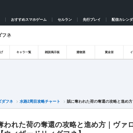
おすすめスマホゲーム
セルラン
先行プレイ
配信カレンダ
ダフネ
げ
キャラ一覧
雑談掲示板
遺物酒
賞金首
ズダフネ
水路2周目攻略チャート
賊に奪われた荷の奪還の攻略と進め方
】
奪われた荷の奪還の攻略と進め方｜ヴァ