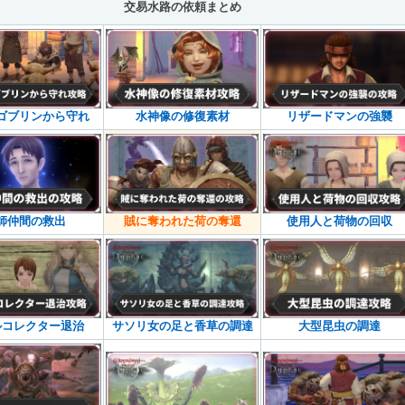
交易水路の依頼まとめ
ゴブリンから守れ
水神像の修復素材
リザードマンの強襲
師仲間の救出
賊に奪われた荷の奪還
使用人と荷物の回収
ルコレクター退治
サソリ女の足と香草の調達
大型昆虫の調達