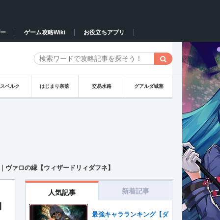
ー
ゲーム攻略Wiki
お役立ちアプリ
イスベルク
はじまり奈落
交易水路
グアルダ城塞
｜ヴァロの縁【ウィザードリィダフネ】
新着記事
人気記事
ロ
最強キャラランキング【ダ