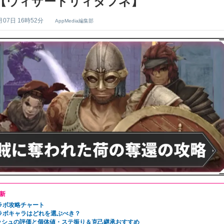
【ウィザードリィダフネ】
月07日 16時52分
AppMedia編集部
新
コラボ攻略チャート
コラボキャラはどれを選ぶべき？
ッシュの評価と個体値・ステ振り＆克己継承おすすめ