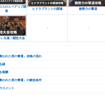
ロスのスペアリブ調
ヒドラプラントの調達
敵勢力の撃退
達
-
-
ーレ主催！闘技大会
賊に奪われた荷の奪還」攻略の流れ
入る縁
入る報酬
賊に奪われた荷の奪還」の解放条件
なのコメント