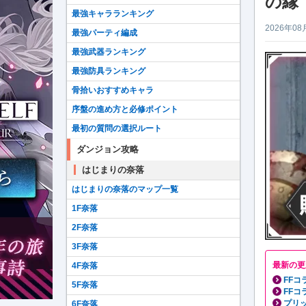
の縁
最強キャラランキング
2026年08
最強パーティ編成
最強武器ランキング
最強防具ランキング
骨拾いおすすめキャラ
序盤の進め方と必修ポイント
最初の質問の選択ルート
ダンジョン攻略
はじまりの奈落
はじまりの奈落のマップ一覧
1F奈落
2F奈落
3F奈落
最新の更
4F奈落
FF
5F奈落
FF
プリ
6F奈落