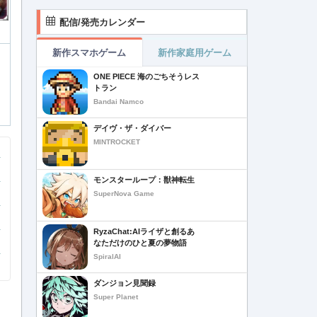
配信/発売カレンダー
新作スマホゲーム
新作家庭用ゲーム
ONE PIECE 海のごちそうレス
トラン
Bandai Namco
デイヴ・ザ・ダイバー
MINTROCKET
モンスターループ：獣神転生
SuperNova Game
RyzaChat:AIライザと創るあ
なただけのひと夏の夢物語
SpiralAI
ダンジョン見聞録
Super Planet