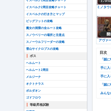
イスベルク1周目攻略チャート
ミノタウ
イスベルク2周目攻略チャート
イスベルクの行き方とマップ
ビッグフットの攻略
魔女の洞窟の全ルート攻略
スノウベリーの場所と注意点
アヴァ
スノーウルフリーダーの攻略
雪山サイクロプスの攻略
目次
ボス
「
ヘルムート
手に
ヘルムート2周目
手に
メルジーナ
オクトナラス
「
ボルダオン
みん
ゴドフロウ
等級昇格試験