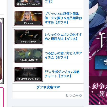
フネ】
プリッシュの評価と個体
値・ステ振り＆克己継承お
すすめ【ダフネ】
レリックウェポンのおすす
めと周回方法【ダフネ】
つるはしの使い方と入手ア
イテム【ダフネ】
FFコラボダンジョン攻略
チャート【ダフネ】
ダフネ攻略TOP
もっとみる