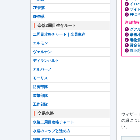
イロ
7F奈落
ザイ
FF
8F奈落
注目情報
奈落2周目生存ルート
グア
二周目攻略チャート｜全員生存
豪雪
遺物
エルモン
賞金
白亜
ヴェルナン
ディランハルト
アルバーノ
モーリス
防御部隊
遊撃部隊
工作部隊
交易水路
ウィザー
の縁につ
水路二周目攻略チャート
い。
水路のマップと進め方
闘技場攻略チャート