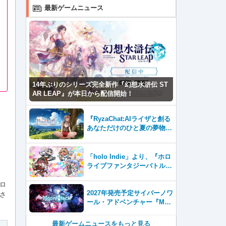
最新ゲームニュース
14年ぶりのシリーズ完全新作『幻想水滸伝 ST
AR LEAP』が本日から配信開始！
『RyzaChat:AIライザと創る
あなただけのひと夏の夢物
語』レビュー。会話を中心に
自由な冒険を進めていくシス
テムはこれまでにない新鮮な
「holo Indie」より、『ホロ
体験が楽しめる【先行プレイ
ライブファンタジーバトル』
レポート】
をNintendo Switch・Steam
で8月7日発売！
ロ
2027年発売予定サイバーノワ
さ
ール・アドベンチャー『Moo
nHack（ムーンハック）』東
京ゲームダンジョン13出展！
最新ゲームニュースをもっと見る