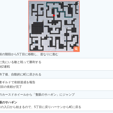
前の階段から5丁目に移動し、道なりに進む
だ先にいる敵と戦って勝利する
制2連戦
終了後、自動的に町に戻される
者ギルドで依頼達成を報告
周目の依頼が完了
のカースドホイールから「隻眼のサハギン」にジャンプ
眼のサハギン
目の入口から始まるので、5丁目に戻りハーケンから町に戻る