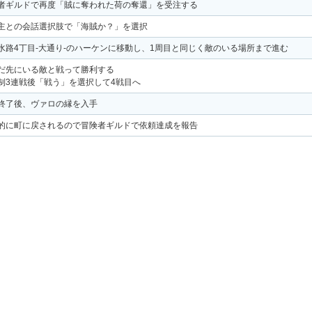
者ギルドで再度「賊に奪われた荷の奪還」を受注する
主との会話選択肢で「海賊か？」を選択
水路4丁目-大通り-のハーケンに移動し、1周目と同じく敵のいる場所まで進む
だ先にいる敵と戦って勝利する
制3連戦後「戦う」を選択して4戦目へ
終了後、ヴァロの縁を入手
的に町に戻されるので冒険者ギルドで依頼達成を報告