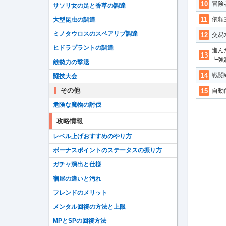
冒険
サソリ女の足と香草の調達
依頼
大型昆虫の調達
ミノタウロスのスペアリブ調達
交易
ヒドラプラントの調達
進ん
┗強
敵勢力の撃退
戦闘
闘技大会
その他
自動
危険な魔物の討伐
攻略情報
レベル上げおすすめのやり方
ボーナスポイントのステータスの振り方
ガチャ演出と仕様
宿屋の違いと汚れ
フレンドのメリット
メンタル回復の方法と上限
MPとSPの回復方法