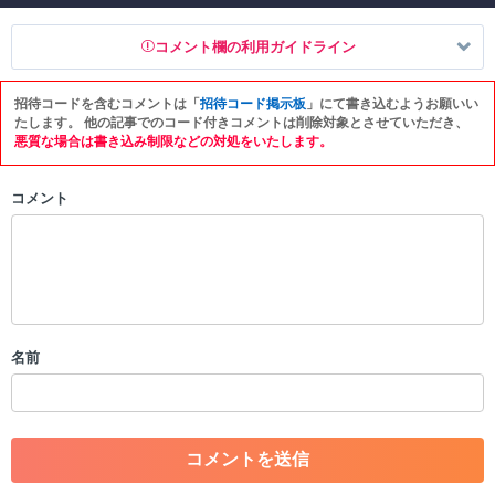
コメント欄の利用ガイドライン
招待コードを含むコメントは「
招待コード掲示板
」にて書き込むようお願いい
以下の書き込みを禁止とし、場合によってはコメント削除や書き込み制
たします。 他の記事でのコード付きコメントは削除対象とさせていただき、
限を行う可能性がございます。 あらかじめご了承ください。
悪質な場合は書き込み制限などの対処をいたします。
・公序良俗に反する投稿
コメント
・スパムなど、記事内容と関係のない投稿
・誰かになりすます行為
・個人情報の投稿や、他者のプライバシーを侵害する投稿
・一度削除された投稿を再び投稿すること
・外部サイトへの誘導や宣伝
・アカウントの売買など金銭が絡む内容の投稿
・各ゲームのネタバレを含む内容の投稿
名前
・その他、管理者が不適切と判断した投稿
コメントの削除につきましては下記フォームより申請をいた
だけますでしょうか。
コメントの削除を申請する
※投稿内容を確認後、順次対応さ
せていただきます。ご了承ください。