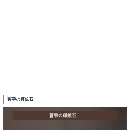
蒼雫の輝鉱石