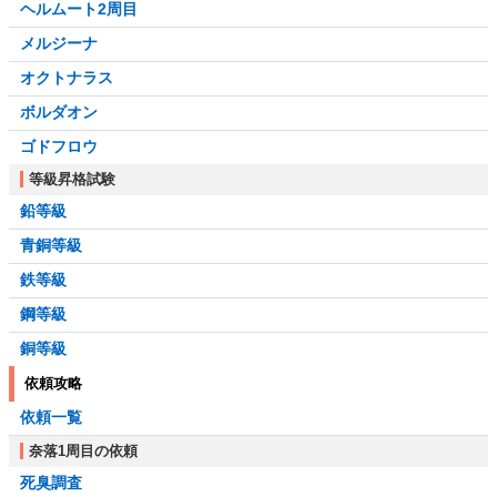
ヘルムート2周目
メルジーナ
オクトナラス
ボルダオン
ゴドフロウ
等級昇格試験
鉛等級
青銅等級
鉄等級
鋼等級
銅等級
依頼攻略
依頼一覧
奈落1周目の依頼
死臭調査