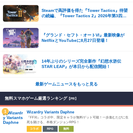
影など盛りだくさん！
Steamで高評価を得た『Tower Tactics』待望
の続編、『Tower Tactics 2』2026年第3四半
期に早期アクセス開始
『グランド・セフト・オートVI』最新映像が
NetflixとYouTubeに8月27日登場！
14年ぶりのシリーズ完全新作『幻想水滸伝
STAR LEAP』が本日から配信開始！
最新ゲームニュースをもっと見る
無料スマホゲーム厳選ランキング
【PR】
1
Wizardry Variants Daphne
『FFXI』コラボ中、限定キャラが無料ゲット可能！一歩進むたびに生
死を賭ける、本格ダンジョンRPG！
コラボ
RPG
無料