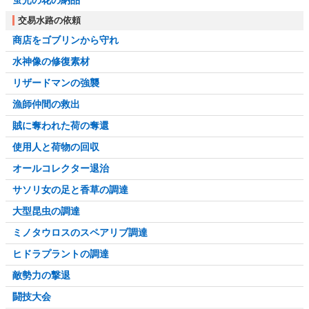
蛍光の花の納品
交易水路の依頼
商店をゴブリンから守れ
水神像の修復素材
リザードマンの強襲
漁師仲間の救出
賊に奪われた荷の奪還
使用人と荷物の回収
オールコレクター退治
サソリ女の足と香草の調達
大型昆虫の調達
ミノタウロスのスペアリブ調達
ヒドラプラントの調達
敵勢力の撃退
闘技大会