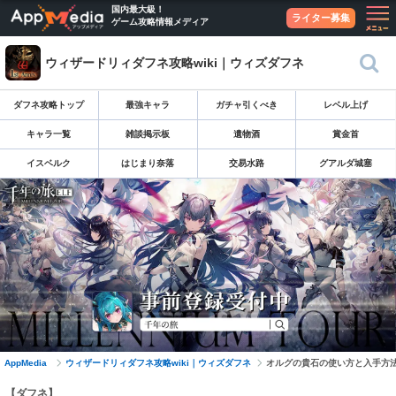
国内最大級！
ライター募集
ゲーム攻略情報メディア
ウィザードリィダフネ攻略wiki｜ウィズダフネ
ダフネ攻略トップ
最強キャラ
ガチャ引くべき
レベル上げ
キャラ一覧
雑談掲示板
遺物酒
賞金首
イスベルク
はじまり奈落
交易水路
グアルダ城塞
AppMedia
ウィザードリィダフネ攻略wiki｜ウィズダフネ
オルグの貴石の使い方と入手方
【ダフネ】