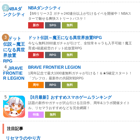
2
NBAダンクシティ
【8/6リリース】ガチャ240連分以上が引けるイベを開催中！NBAス
ターで魅せる爽快ストリートバスケ！
新作
SPG
無料
3
ドット伝説～魔王になる異世界放置RPG
今なら無料2000連ガチャが引けて、全恒常キャラも入手可能！魔王
育成×箱庭経営のドット絵放置RPG
新作
RPG
無料
4
BRAVE FRONTIER LEGION
1周年記念で最大1000連無料ガチャが引ける！＆★5確定スタート！
「ブレフロ」最新作の共闘対戦RPG
周年
RPG
無料
5
【8月最新】おすすめスマホゲームランキング
話題の新作やガチャが沢山引ける注目作、周年&コラボ開催タイト
ル、リセマラおすすめなどを完全網羅！
特集
無料
注目記事
リセマラのやり方