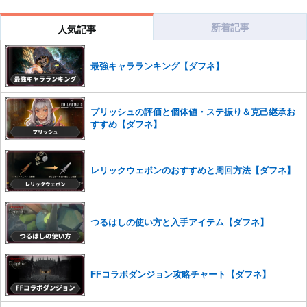
※一度削除したコメントは復元ができませんのでご注意くだ
さい。
新着記事
人気記事
また、過度な利用規約の違反や、弊社に損害の及ぶ内容の書き込みがあ
った場合は、法的措置をとらせていただく場合もございますので、あら
最強キャラランキング【ダフネ】
かじめご理解くださいませ。
プリッシュの評価と個体値・ステ振り＆克己継承お
すすめ【ダフネ】
レリックウェポンのおすすめと周回方法【ダフネ】
つるはしの使い方と入手アイテム【ダフネ】
FFコラボダンジョン攻略チャート【ダフネ】