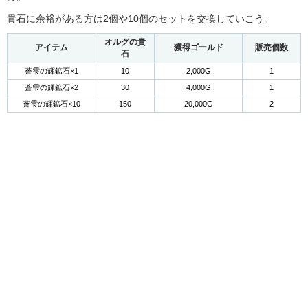
貴石に余裕がある方は2個や10個のセットを交換していこう。
オルグの貴
アイテム
獲得ゴールド
販売個数
石
蒼雫の輝鉱石×1
10
2,000G
1
蒼雫の輝鉱石×2
30
4,000G
1
蒼雫の輝鉱石×10
150
20,000G
2