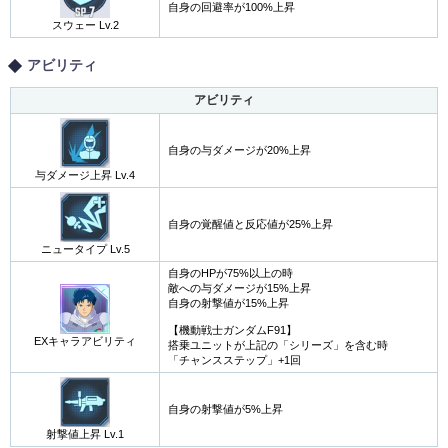
自身の回避率が100%上昇
スウェー Lv.2
アビリティ
アビリティ
自身の与ダメージが20%上昇
与ダメージ上昇 Lv.4
自身の覚醒値と反応値が25%上昇
ニュータイプ Lv.5
自身のHPが75%以上の時
敵への与ダメージが15%上昇
自身の射撃値が15%上昇
【機動戦士ガンダムF91】
EXキャラアビリティ
搭乗ユニットが上記の「シリーズ」を含む時
「チャンスステップ」+1回
自身の射撃値が5%上昇
射撃値上昇 Lv.1