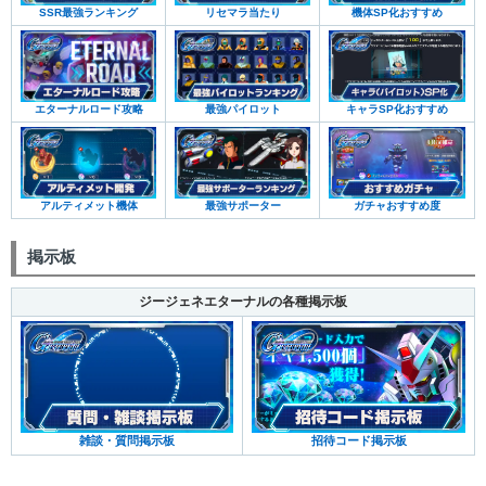
SSR最強ランキング
リセマラ当たり
機体SP化おすすめ
エターナルロード攻略
最強パイロット
キャラSP化おすすめ
アルティメット機体
最強サポーター
ガチャおすすめ度
掲示板
ジージェネエターナルの各種掲示板
雑談・質問掲示板
招待コード掲示板