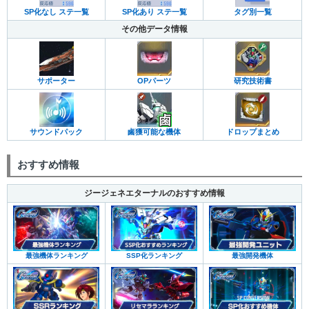
SP化なし ステ一覧
SP化あり ステ一覧
タグ別一覧
その他データ情報
サポーター
OPパーツ
研究技術書
サウンドパック
鹵獲可能な機体
ドロップまとめ
おすすめ情報
ジージェネエターナルのおすすめ情報
最強機体ランキング
SSP化ランキング
最強開発機体