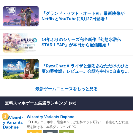
『グランド・セフト・オートVI』最新映像が
NetflixとYouTubeに8月27日登場！
14年ぶりのシリーズ完全新作『幻想水滸伝
STAR LEAP』が本日から配信開始！
『RyzaChat:AIライザと創るあなただけのひと
夏の夢物語』レビュー。会話を中心に自由な冒
険を進めていくシステムはこれまでにない新鮮
な体験が楽しめる【先行プレイレポート】
最新ゲームニュースをもっと見る
無料スマホゲーム厳選ランキング
【PR】
1
Wizardry Variants Daphne
『FFXI』コラボ中、限定キャラが無料ゲット可能！一歩進むたびに生
死を賭ける、本格ダンジョンRPG！