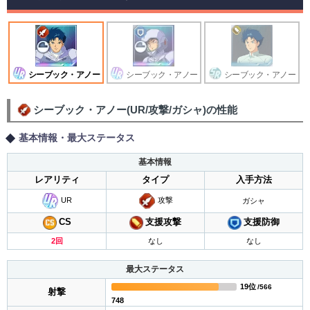
シーブック・アノー
シーブック・アノー
シーブック・アノー
シーブック・アノー(UR/攻撃/ガシャ)の性能
基本情報・最大ステータス
基本情報
レアリティ
タイプ
入手方法
UR
攻撃
ガシャ
支援攻撃
CS
支援防御
2回
なし
なし
最大ステータス
19位
/566
射撃
748