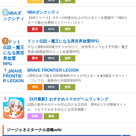
コラボ
RPG
無料
2
NBAダンクシティ
【8/6リリース】ガチャ240連分以上が引けるイベを開催中！NBAス
ターで魅せる爽快ストリートバスケ！
新作
SPG
無料
3
ドット伝説～魔王になる異世界放置RPG
今なら無料2000連ガチャが引けて、全恒常キャラも入手可能！魔王
育成×箱庭経営のドット絵放置RPG
新作
RPG
無料
4
BRAVE FRONTIER LEGION
1周年記念で最大1000連無料ガチャが引ける！＆★5確定スタート！
「ブレフロ」最新作の共闘対戦RPG
周年
RPG
無料
5
【8月最新】おすすめスマホゲームランキング
話題の新作やガチャが沢山引ける注目作、周年&コラボ開催タイト
ル、リセマラおすすめなどを完全網羅！
特集
無料
ジージェネエターナル攻略wiki