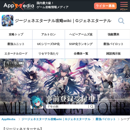
国内最大級！
ライター募集
ゲーム攻略情報メディア
ジージェネエターナル攻略wiki｜Gジェネエターナル
攻略トップ
アルトロン
ヘビーアームズ改
強敵襲来
最強ユニット
UCシリーズSP化
SSP化ランキング
最強パイロット
エターナルロード
リセマラ当たり
全機体一覧
雑談掲示板
AppMedia
ジージェネエターナル攻略wiki｜Gジェネエターナル
最強パイロット
シーブ
【ジージェネエターナル】