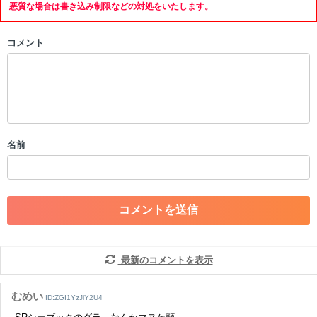
限を行う可能性がございます。 あらかじめご了承ください。
悪質な場合は書き込み制限などの対処をいたします。
・公序良俗に反する投稿
コメント
・スパムなど、記事内容と関係のない投稿
・誰かになりすます行為
・個人情報の投稿や、他者のプライバシーを侵害する投稿
・一度削除された投稿を再び投稿すること
・外部サイトへの誘導や宣伝
・アカウントの売買など金銭が絡む内容の投稿
・各ゲームのネタバレを含む内容の投稿
名前
・その他、管理者が不適切と判断した投稿
コメントの削除につきましては下記フォームより申請をいた
だけますでしょうか。
コメントの削除を申請する
※投稿内容を確認後、順次対応さ
せていただきます。ご了承ください。
※一度削除したコメントは復元ができませんのでご注意くだ
最新のコメントを表示
さい。
また、過度な利用規約の違反や、弊社に損害の及ぶ内容の書き込みがあ
むめい
った場合は、法的措置をとらせていただく場合もございますので、あら
ID:ZGI1YzJiY2U4
かじめご理解くださいませ。