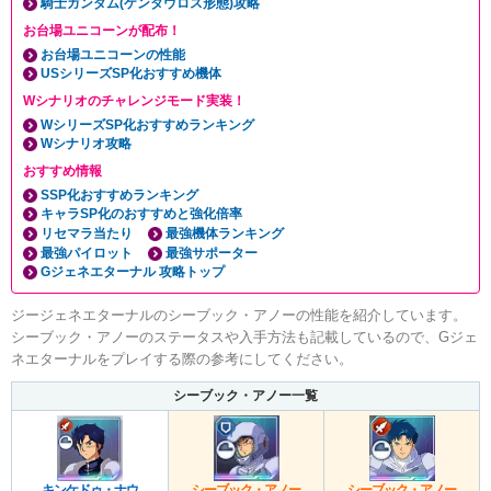
騎士ガンダム(ケンタウロス形態)攻略
お台場ユニコーンが配布！
お台場ユニコーンの性能
USシリーズSP化おすすめ機体
Wシナリオのチャレンジモード実装！
WシリーズSP化おすすめランキング
Wシナリオ攻略
おすすめ情報
SSP化おすすめランキング
キャラSP化のおすすめと強化倍率
リセマラ当たり
最強機体ランキング
最強パイロット
最強サポーター
Gジェネエターナル 攻略トップ
ジージェネエターナルのシーブック・アノーの性能を紹介しています。
シーブック・アノーのステータスや入手方法も記載しているので、Gジェ
ネエターナルをプレイする際の参考にしてください。
シーブック・アノー一覧
キンケドゥ・ナウ
シーブック・アノー
シーブック・アノー