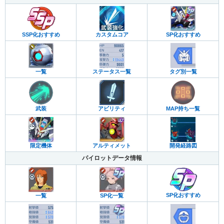
カスタムコア
SP化おすすめ
SSP化おすすめ
一覧
ステータス一覧
タグ別一覧
武装
アビリティ
MAP持ち一覧
限定機体
アルティメット
開発経路図
パイロットデータ情報
SP化おすすめ
一覧
SP化一覧