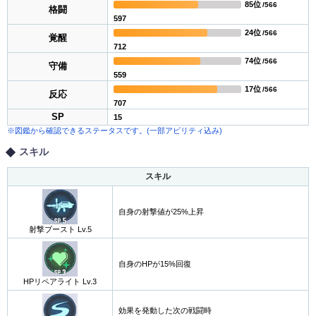
85位
/566
格闘
597
24位
/566
覚醒
712
74位
/566
守備
559
17位
/566
反応
707
SP
15
※図鑑から確認できるステータスです。(一部アビリティ込み)
スキル
スキル
自身の射撃値が25%上昇
射撃ブースト Lv.5
自身のHPが15%回復
HPリペアライト Lv.3
効果を発動した次の戦闘時