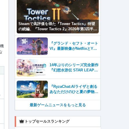
Steamで高評価を得た『Tower Tactics』待望
の続編、『Tower Tactics 2』2026年第3四半期
に早期アクセス開始
『グランド・セフト・オート
号機
VI』最新映像がNetflixとYou
な
Tubeに8月27日登場！
14年ぶりのシリーズ完全新作
『幻想水滸伝 STAR LEAP』
が本日から配信開始！
『RyzaChat:AIライザと創る
あなただけのひと夏の夢物
語』レビュー。会話を中心に
自由な冒険を進めていくシス
最新ゲームニュースをもっと見る
テムはこれまでにない新鮮な
体験が楽しめる【先行プレイ
レポート】
トップセールスランキング