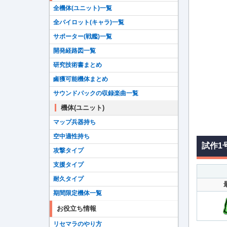
全機体(ユニット)一覧
全パイロット(キャラ)一覧
サポーター(戦艦)一覧
開発経路図一覧
研究技術書まとめ
鹵獲可能機体まとめ
サウンドパックの収録楽曲一覧
機体(ユニット)
マップ兵器持ち
空中適性持ち
試作1
攻撃タイプ
支援タイプ
耐久タイプ
期間限定機体一覧
お役立ち情報
リセマラのやり方