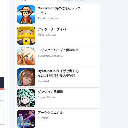
ONE PIECE 海のごちそうレス
トラン
Bandai Namco
デイヴ・ザ・ダイバー
MINTROCKET
モンスターループ：獣神転生
SuperNova Game
RyzaChat:AIライザと創るあ
なただけのひと夏の夢物語
SpiralAI
ダンジョン見聞録
Super Planet
アーククロニクル
KEMCO