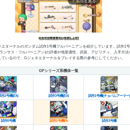
もっと見る
arrow_forward_ios
ネエターナルのガンダム試作1号機フルバーニアンを紹介しています。試作1
フィランサス・フルバーニアン)の評価や地形適性、武装、アビリティ、入手方法
しているので、Gジェネエターナルをプレイする際の参考にしてください。
Mute
GPシリーズ系機体一覧
試作2号機(EX)
試作3号機(EX)
試作1号機(チョバムアーマー)
試作0号機
試作1号機Fb
試作3号機