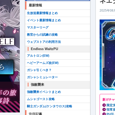
ネエ
最新情報
2025年08
生放送最新情報まとめ
イベント最新情報まとめ
マスターリーグ
教官からの試練の攻略
ウェブストアの利用方法
Endless WaltzPU
アルトロン(EW)
ヘビーアームズ改(EW)
ガシャ引くべき？
ガシャシミュレーター
強敵襲来
強敵襲来イベントまとめ
ムシャゴースト攻略
新ガチャ
限定
騎士ガンダム(ケンタウロス)攻略
恒常
注目記事
PU引