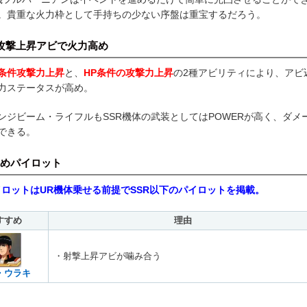
。貴重な火力枠として手持ちの少ない序盤は重宝するだろう。
攻撃上昇アビで火力高め
条件攻撃力上昇
と、
HP条件の攻撃力上昇
の2種アビリティにより、アビ
力ステータスが高め。
ンジビーム・ライフルもSSR機体の武装としてはPOWERが高く、ダメ
できる。
めパイロット
イロットはUR機体乗せる前提でSSR以下のパイロットを掲載。
すすめ
理由
・射撃上昇アビが噛み合う
・ウラキ