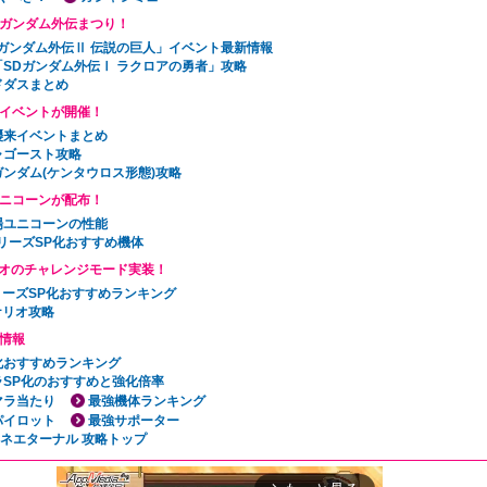
Dガンダム外伝まつり！
Dガンダム外伝Ⅱ 伝説の巨人」イベント最新情報
「SDガンダム外伝Ⅰ ラクロアの勇者」攻略
ドダスまとめ
イベントが開催！
襲来イベントまとめ
ャゴースト攻略
ガンダム(ケンタウロス形態)攻略
ニコーンが配布！
場ユニコーンの性能
リーズSP化おすすめ機体
オのチャレンジモード実装！
リーズSP化おすすめランキング
ナリオ攻略
情報
P化おすすめランキング
ラSP化のおすすめと強化倍率
マラ当たり
最強機体ランキング
パイロット
最強サポーター
ェネエターナル 攻略トップ