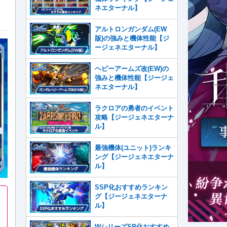
ネエターナル】
アルトロンガンダム(EW
版)の強みと機体性能【ジ
ージェネエターナル】
ヘビーアームズ改(EW)の
強みと機体性能【ジージェ
ネエターナル】
ラクロアの勇者のイベント
攻略【ジージェネエターナ
ル】
最強機体(ユニット)ランキ
ング【ジージェネエターナ
ル】
SSP化おすすめランキン
グ【ジージェネエターナ
ル】
WシリーズSP化おすすめ