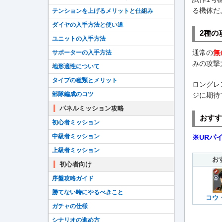
る機体だ
テンションを上げるメリットと仕組み
ダイヤの入手方法と使い道
2種の
ユニットの入手方法
通常の
無
サポーターの入手方法
みの攻撃
地形適性について
タイプの種類とメリット
ロングレ
部隊編成のコツ
ジに期待
パネルミッション攻略
おすす
初心者ミッション
中級者ミッション
※URパ
上級者ミッション
お
初心者向け
序盤攻略ガイド
勝てない時にやるべきこと
コウ
ガチャの仕様
シナリオの進め方