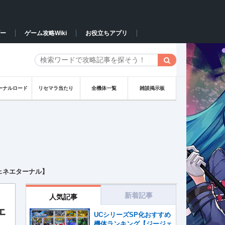
ー
ゲーム攻略Wiki
お役立ちアプリ
ーナルロード
リセマラ当たり
全機体一覧
雑談掲示板
ェネエターナル】
新着記事
人気記事
ェ
UCシリーズSP化おすすめ
機体ランキング【ジージェ