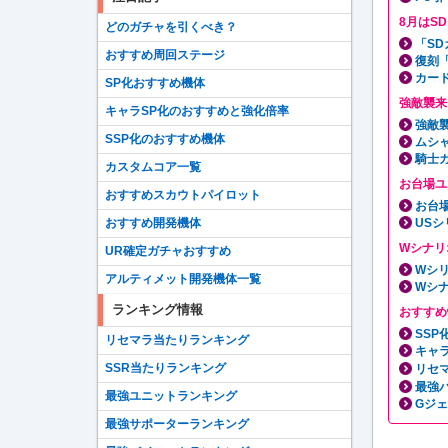
8月はS
どのガチャを引くべき？
「S
おすすめ周回ステージ
復刻
カー
SP化おすすめ機体
強敵襲来
キャラSP化のおすすめと強化倍率
強敵
SSP化のおすすめ機体
ムシ
騎士
カスタムコア一覧
お台場ユ
おすすめスカウトパイロット
お台
USシ
おすすめ開発機体
Wシナリ
UR確定ガチャおすすめ
Wシ
アルティメット開発機体一覧
Wシ
ランキング情報
おすすめ
SS
リセマラ当たりランキング
キャ
SSR当たりランキング
リセ
最強
最強ユニットランキング
Gジ
最強サポーターランキング