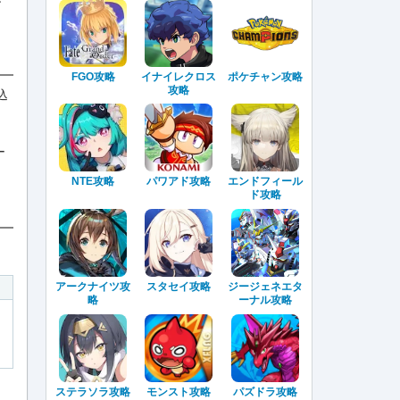
FGO攻略
イナイレクロス
ポケチャン攻略
攻略
込
ー
NTE攻略
パワアド攻略
エンドフィール
ド攻略
アークナイツ攻
スタセイ攻略
ジージェネエタ
略
ーナル攻略
ステラソラ攻略
モンスト攻略
パズドラ攻略