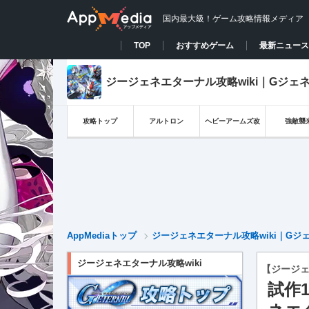
国内最大級！ゲーム攻略情報メディア
TOP
おすすめゲーム
最新ニュース
ジージェネエターナル攻略wiki｜Gジェ
攻略トップ
アルトロン
ヘビーアームズ改
強敵襲
AppMediaトップ
ジージェネエターナル攻略wiki｜Gジ
ジージェネエターナル攻略wiki
【ジージ
試作