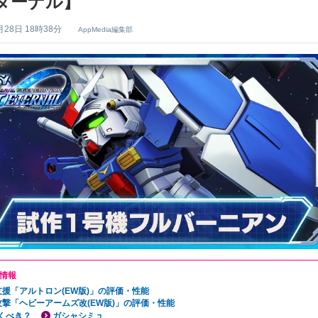
ターナル】
月28日 18時38分
AppMedia編集部
情報
支援「アルトロン(EW版)」の評価・性能
攻撃「ヘビーアームズ改(EW版)」の評価・性能
くべき？
ガシャシミュ