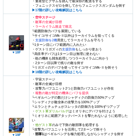
・量産型ビグザムを踏んで最深部の配置をする
・フェニックスゼロを倒してからフェニックスガンダムを倒す
▶︎17階の詳しい攻略解説はこちら
・
空中ステージ
・
敵軍の全滅が目標
・
ラーカイラム敗走で敗北
└範囲防御力バフを展開している
└サイコ/サイコMk-Ⅱ以外はラーカイラムを狙ってくる
・
支援防御を2機
用意してラーカイラムを守ろう
└1ターン目にバフ範囲内に入れたい
・ゲストリガズィの
支援防御
もしっかり使おう
▼18F
└高倍率デバフは1ターン目は無理に使わない
・他の機体も雑魚処理しつつラーカイラムに向かう
・2ターン目以降で残りの敵を倒す
└リガズィのデバフを使ってサイコ/サイコMk-Ⅱを倒そう
▶︎18階の詳しい攻略解説はこちら
・宇宙ステージ
・敵軍の全滅が目標
・攻撃力バフユニット2つと防御力バフユニットが存在
・
複数の敵が特定の機体にバフを提供
└ベギルペンデの数だけシャディクの防御力50%アップ
└シャディクが敵全体の攻撃力を100%アップ
└エランとチュチュがスレッタの防御力を100%ずつアップ
・
ゲスト軍ダリルバルデ
はミオリネにデバフを付けよう
└ミオリネに範囲アタックバーストを撃たれないように処理した
い
・
他ゲスト軍
のみで下側の敵部隊を処理する
└攻撃力バフユニットを活用して2ターンで倒そう
・
部隊1
はベギルペンデを極力処理しながらシャディクを倒す
▼19F