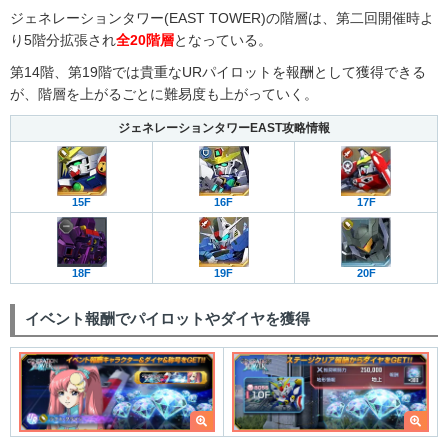
ジェネレーションタワー(EAST TOWER)の階層は、第二回開催時よ
り5階分拡張され
全20階層
となっている。
第14階、第19階では貴重なURパイロットを報酬として獲得できる
が、階層を上がるごとに難易度も上がっていく。
ジェネレーションタワーEAST攻略情報
15F
16F
17F
18F
19F
20F
イベント報酬でパイロットやダイヤを獲得