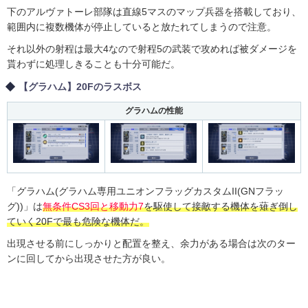
下のアルヴァトーレ部隊は直線5マスのマップ兵器を搭載しており、
範囲内に複数機体が停止していると放たれてしまうので注意。
それ以外の射程は最大4なので射程5の武装で攻めれば被ダメージを
貰わずに処理しきることも十分可能だ。
【グラハム】20Fのラスボス
グラハムの性能
「グラハム(グラハム専用ユニオンフラッグカスタムII(GNフラッ
グ))」は
無条件CS3回と移動力7
を駆使して接敵する機体を薙ぎ倒し
ていく20Fで最も危険な機体だ。
出現させる前にしっかりと配置を整え、余力がある場合は次のター
ンに回してから出現させた方が良い。