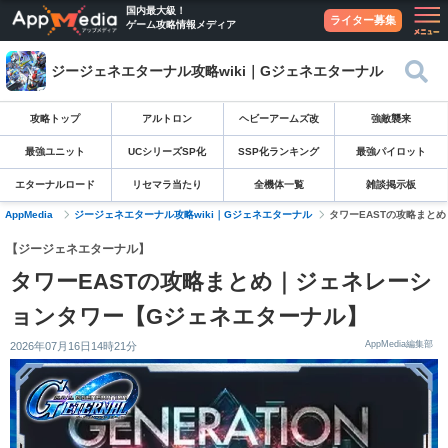
国内最大級！
ライター募集
ゲーム攻略情報メディア
ジージェネエターナル攻略wiki｜Gジェネエターナル
攻略トップ
アルトロン
ヘビーアームズ改
強敵襲来
最強ユニット
UCシリーズSP化
SSP化ランキング
最強パイロット
エターナルロード
リセマラ当たり
全機体一覧
雑談掲示板
AppMedia
ジージェネエターナル攻略wiki｜Gジェネエターナル
タワーEASTの攻略まと
【ジージェネエターナル】
タワーEASTの攻略まとめ｜ジェネレーシ
ョンタワー【Gジェネエターナル】
AppMedia編集部
2026年07月16日14時21分