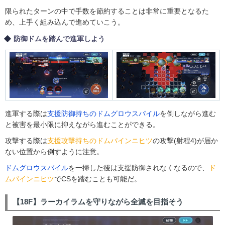
限られたターンの中で手数を節約することは非常に重要となるた
め、上手く組み込んで進めていこう。
防御ドムを踏んで進軍しよう
進軍する際は
支援防御持ちのドムグロウスパイル
を倒しながら進む
と被害を最小限に抑えながら進むことができる。
攻撃する際は
支援攻撃持ちのドムパインニヒツ
の攻撃(射程4)が届か
ない位置から倒すように注意。
ドムグロウスパイル
を一掃した後は支援防御されなくなるので、
ド
ムパインニヒツ
でCSを踏むことも可能だ。
【18F】ラーカイラムを守りながら全滅を目指そう