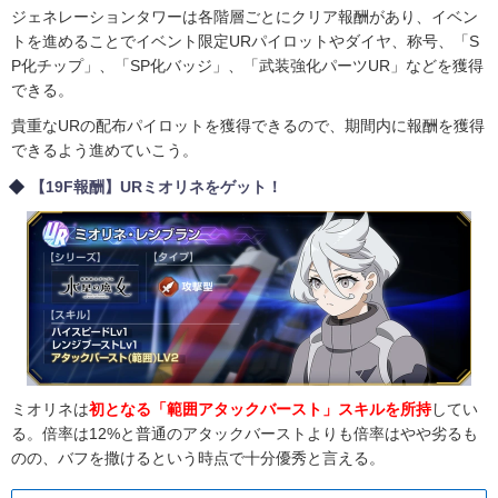
ジェネレーションタワーは各階層ごとにクリア報酬があり、イベン
トを進めることでイベント限定URパイロットやダイヤ、称号、「S
P化チップ」、「SP化バッジ」、「武装強化パーツUR」などを獲得
できる。
貴重なURの配布パイロットを獲得できるので、期間内に報酬を獲得
できるよう進めていこう。
【19F報酬】URミオリネをゲット！
ミオリネは
初となる「範囲アタックバースト」スキルを所持
してい
る。倍率は12%と普通のアタックバーストよりも倍率はやや劣るも
のの、バフを撒けるという時点で十分優秀と言える。