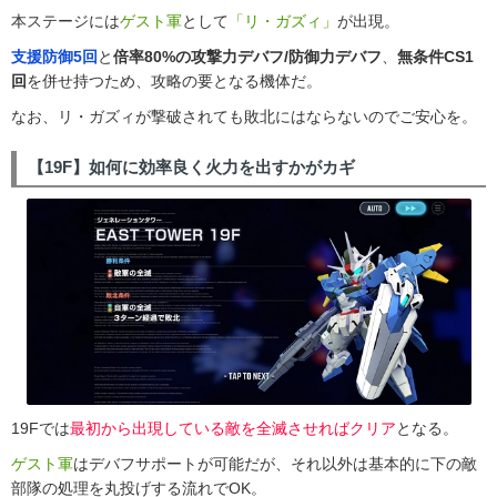
本ステージには
ゲスト軍
として
「リ・ガズィ」
が出現。
支援防御5回
と
倍率80%の攻撃力デバフ/防御力デバフ
、
無条件CS1
回
を併せ持つため、攻略の要となる機体だ。
なお、リ・ガズィが撃破されても敗北にはならないのでご安心を。
【19F】如何に効率良く火力を出すかがカギ
19Fでは
最初から出現している敵を全滅させればクリア
となる。
ゲスト軍
はデバフサポートが可能だが、それ以外は基本的に下の敵
部隊の処理を丸投げする流れでOK。