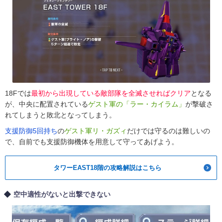
18Fでは
最初から出現している敵部隊を全滅させればクリア
となる
が、中央に配置されている
ゲスト軍の「ラー・カイラム」
が撃破さ
れてしまうと敗北となってしまう。
支援防御5回持ち
の
ゲスト軍リ・ガズィ
だけでは守るのは難しいの
で、自前でも支援防御機体を用意して守ってあげよう。
タワーEAST18階の攻略解説はこちら
空中適性がないと出撃できない