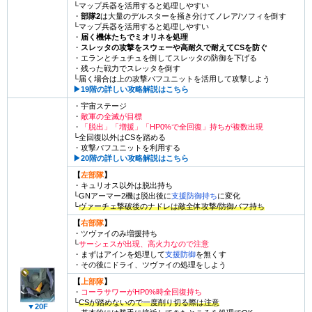
└マップ兵器を活用すると処理しやすい
・
部隊2
は大量のデルスターを掻き分けてノレア/ソフィを倒す
└マップ兵器を活用すると処理しやすい
・
届く機体たちでミオリネを処理
・
スレッタの攻撃をスウェーや高耐久で耐えてCSを防ぐ
・エランとチュチュを倒してスレッタの防御を下げる
・残った戦力でスレッタを倒す
└届く場合は上の攻撃バフユニットを活用して攻撃しよう
▶︎19階の詳しい攻略解説はこちら
・宇宙ステージ
・
敵軍の全滅が目標
・
「脱出」「増援」「HP0%で全回復」持ちが複数出現
└全回復以外はCSを踏める
・攻撃バフユニットを利用する
▶︎20階の詳しい攻略解説はこちら
【
左部隊
】
・キュリオス以外は脱出持ち
└GNアーマー2機は脱出後に
支援防御持ち
に変化
└
ヴァーチェ撃破後のナドレは敵全体攻撃/防御バフ持ち
【
右部隊
】
・ツヴァイのみ増援持ち
└
サーシェスが出現、高火力なので注意
・まずはアインを処理して
支援防御
を無くす
・その後にドライ、ツヴァイの処理をしよう
【
上部隊
】
・
コーラサワーがHP0%時全回復持ち
└
CSが踏めないので一度削り切る際は注意
▼20F