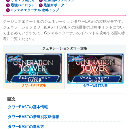
リセマラ当たり
最強機体ランキング
最強パイロット
最強サポーター
Gジェネエターナル 攻略トップ
ジージェネエターナルのジェネレーションタワーEASTの攻略記事です。
ジェネレーションタワー(EAST TOWER)の階層別の攻略ポイントについ
てまとめていますので、Gジェネエターナルのイベントを攻略する際の参
考にご覧ください。
ジェネレーションタワー攻略
タワーEAST攻略
タワーWEST攻略
目次
タワーEASTの基本情報
タワーEASTの階層別攻略情報
タワーEASTの進め方