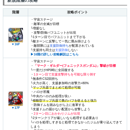
新規階層の攻略
階層
攻略ポイント
・宇宙ステージ
・敵軍の全滅が目標
└増援なし
・攻撃/防御バフユニットが出現
└1ターン目でバフユニットまで下がる
└敵ターンに反撃して一気に畳み掛けよう
▼16F
・敵部隊には
支援防御持ち
が配置されている
└支援持ち同士は
支援防御
しない
▶︎16階の詳しい攻略解説はこちら
・宇宙ステージ
・
「マーク・ギルダー(フェニックスガンダム)」撃破が目標
└一度だけHP0時に全回復する
・
1ターン目で支援攻撃持ちを可能な限り倒す
└無条件CS2回持ち
└火力が高く、支援参加時の攻撃力+80%
└
マップ兵器でまとめて処理が可能
・ハロが邪魔
└中央のハロのみ処理が良い
└
移動型マップ兵器で奥のバフを使えると強力
・防御ドムを踏みながら上に進軍する
▼17F
└支援ドムの届かない配置から攻撃しよう
・
2ターン目におかわりジムが出現
└2ターンクリアが厳しいなら処理する必要あり
└ハロを処理しすぎると処理できなかったジムが乗り込んできて
しまう