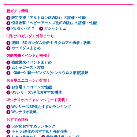
新ガチャ情報
限定支援「アルトロン(EW版)」の評価・性能
恒常攻撃「ヘビーアームズ改(EW版)」の評価・性能
PU引くべき？
ガシャシミュ
8月はSDガンダム外伝まつり！
復刻「SDガンダム外伝Ⅰ ラクロアの勇者」攻略
カードダスまとめ
強敵襲来イベントが開催！
強敵襲来イベントまとめ
ムシャゴースト攻略
《8/6〜》騎士ガンダム(ケンタウロス形態)攻略
お台場ユニコーンが配布！
お台場ユニコーンの性能
USシリーズSP化おすすめ機体
Wシナリオのチャレンジモード実装！
WシリーズSP化おすすめランキング
Wシナリオ攻略
おすすめ情報
SSP化おすすめランキング
キャラSP化のおすすめと強化倍率