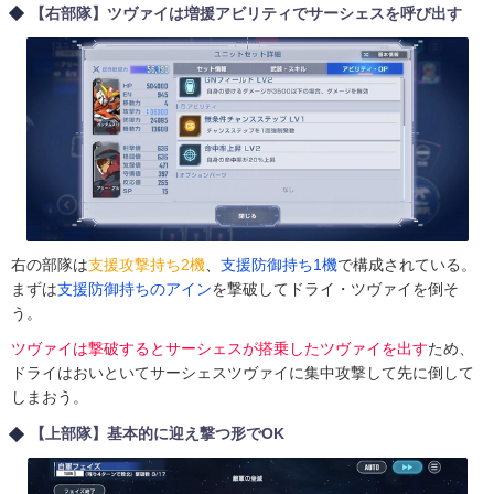
【右部隊】ツヴァイは増援アビリティでサーシェスを呼び出す
右の部隊は
支援攻撃持ち2機
、
支援防御持ち1機
で構成されている。
まずは
支援防御持ちのアイン
を撃破してドライ・ツヴァイを倒そ
う。
ツヴァイは撃破するとサーシェスが搭乗したツヴァイを出す
ため、
ドライはおいといてサーシェスツヴァイに集中攻撃して先に倒して
しまおう。
【上部隊】基本的に迎え撃つ形でOK