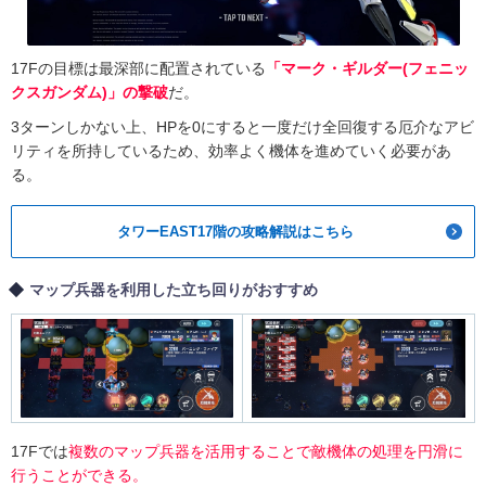
17Fの目標は最深部に配置されている
「マーク・ギルダー(フェニッ
クスガンダム)」の撃破
だ。
3ターンしかない上、HPを0にすると一度だけ全回復する厄介なアビ
リティを所持しているため、効率よく機体を進めていく必要があ
る。
タワーEAST17階の攻略解説はこちら
マップ兵器を利用した立ち回りがおすすめ
17Fでは
複数のマップ兵器を活用することで敵機体の処理を円滑に
行うことができる。