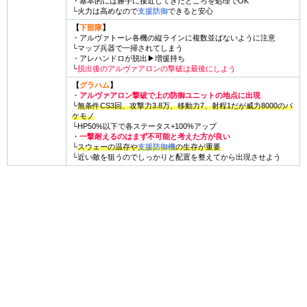
・基本的には勝手に接近してきたところを処理でOK
└火力は高めなので
支援防御
できると安心
【
下部隊
】
・アルヴァトーレ各機の縦ラインに複数並ばないように注意
└マップ兵器で一掃されてしまう
・アレハンドロが脱出▶︎増援持ち
└
脱出後のアルヴァアロンの撃破は最後にしよう
【
グラハム
】
・
アルヴァアロン撃破で上の防御ユニットの地点に出現
└
無条件CS3回、攻撃力3.8万、移動力7、射程1だが威力8000のバ
ケモノ
└HP50%以下で各ステータス+100%アップ
・
一撃耐えるのはまず不可能と考えた方が良い
└
スウェーの温存や
支援防御機
の生存が重要
└近い敵を狙うのでしっかりと配置を整えてから出現させよう