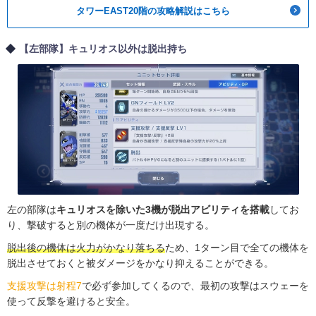
タワーEAST20階の攻略解説はこちら
【左部隊】キュリオス以外は脱出持ち
左の部隊は
キュリオスを除いた3機が脱出アビリティを搭載
してお
り、撃破すると別の機体が一度だけ出現する。
脱出後の機体は火力がかなり落ちる
ため、1ターン目で全ての機体を
脱出させておくと被ダメージをかなり抑えることができる。
支援攻撃は射程7
で必ず参加してくるので、最初の攻撃はスウェーを
使って反撃を避けると安全。