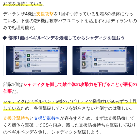
武装を所持している
。
ディランザ4機は
支援攻撃
を1回ずつ持っている射程3の機体になっ
ている。下側の敵6機は攻撃バフユニットを活用すればディランザの
みで処理可能だ。
部隊1側はベギルペンデを処理してからシャディクを狙おう
部隊1側は
シャディクを倒して敵全体の攻撃力を下げることが最初の
仕事
だ。
シャディクはベギルペンデ5機のアビリティで防御力が50%ずつ上昇
している
ため、各個撃破してバフを減らさないと倒すのは難しい。
支援攻撃持ち
と
支援防御持ち
が存在するため、まずは支援防御して
くる機体を撃破してCSを踏み、残った支援防御持ちを撃破して残り
のベギルペンデを倒し、シャディクを撃破しよう。