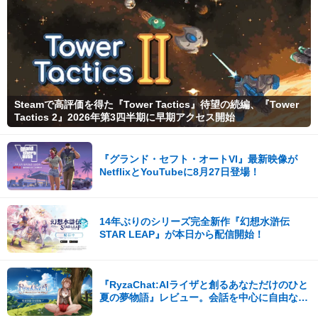
Steamで高評価を得た『Tower Tactics』待望の続編、『Tower
Tactics 2』2026年第3四半期に早期アクセス開始
『グランド・セフト・オートVI』最新映像が
NetflixとYouTubeに8月27日登場！
14年ぶりのシリーズ完全新作『幻想水滸伝
STAR LEAP』が本日から配信開始！
『RyzaChat:AIライザと創るあなただけのひと
夏の夢物語』レビュー。会話を中心に自由な冒
険を進めていくシステムはこれまでにない新鮮