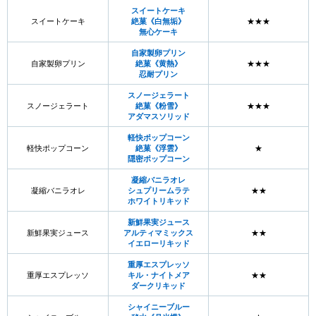
スイートケーキ
スイートケーキ
絶菓《白無垢》
★★★
無心ケーキ
自家製卵プリン
自家製卵プリン
絶菓《黄熱》
★★★
忍耐プリン
スノージェラート
スノージェラート
絶菓《粉雪》
★★★
アダマスソリッド
軽快ポップコーン
軽快ポップコーン
絶菓《浮雲》
★
隠密ポップコーン
凝縮バニラオレ
凝縮バニラオレ
シュプリームラテ
★★
ホワイトリキッド
新鮮果実ジュース
新鮮果実ジュース
アルティマミックス
★★
イエローリキッド
重厚エスプレッソ
重厚エスプレッソ
キル・ナイトメア
★★
ダークリキッド
シャイニーブルー