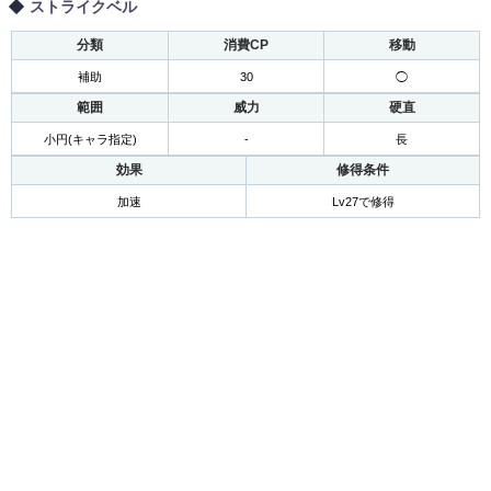
ストライクベル
分類
消費CP
移動
補助
30
◯
範囲
威力
硬直
小円(キャラ指定)
-
長
効果
修得条件
加速
Lv27で修得