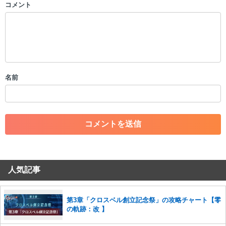
コメント
以下の書き込みを禁止とし、場合によってはコメント削除や書き込み制
限を行う可能性がございます。 あらかじめご了承ください。
・公序良俗に反する投稿
・スパムなど、記事内容と関係のない投稿
・誰かになりすます行為
・個人情報の投稿や、他者のプライバシーを侵害する投稿
名前
・一度削除された投稿を再び投稿すること
・外部サイトへの誘導や宣伝
・アカウントの売買など金銭が絡む内容の投稿
・各ゲームのネタバレを含む内容の投稿
・その他、管理者が不適切と判断した投稿
コメントの削除につきましては下記フォームより申請をいた
だけますでしょうか。
人気記事
コメントの削除を申請する
※投稿内容を確認後、順次対応さ
せていただきます。ご了承ください。
※一度削除したコメントは復元ができませんのでご注意くだ
第3章「クロスベル創立記念祭」の攻略チャート【零
さい。
の軌跡：改 】
また、過度な利用規約の違反や、弊社に損害の及ぶ内容の書き込みがあ