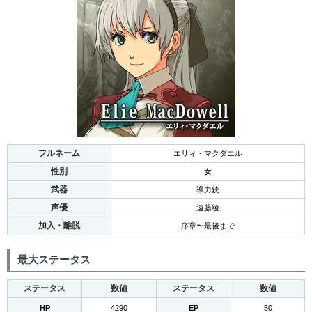
フルネーム
エリィ・マクダエル
性別
女
武器
導力銃
声優
遠藤綾
加入・離脱
序章〜最後まで
最大ステータス
ステータス
数値
ステータス
数値
HP
4290
EP
50