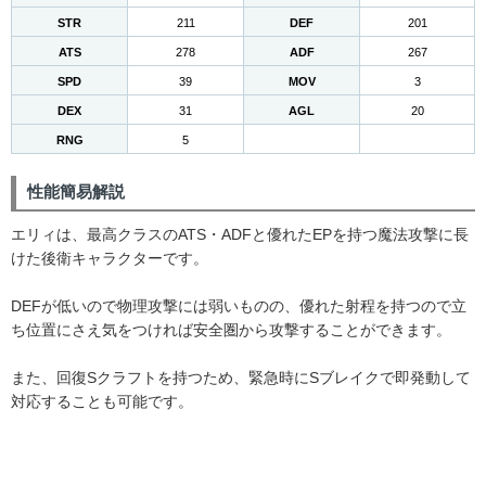
STR
211
DEF
201
ATS
278
ADF
267
SPD
39
MOV
3
DEX
31
AGL
20
RNG
5
性能簡易解説
エリィは、最高クラスのATS・ADFと優れたEPを持つ魔法攻撃に長
けた後衛キャラクターです。
DEFが低いので物理攻撃には弱いものの、優れた射程を持つので立
ち位置にさえ気をつければ安全圏から攻撃することができます。
また、回復Sクラフトを持つため、緊急時にSブレイクで即発動して
対応することも可能です。