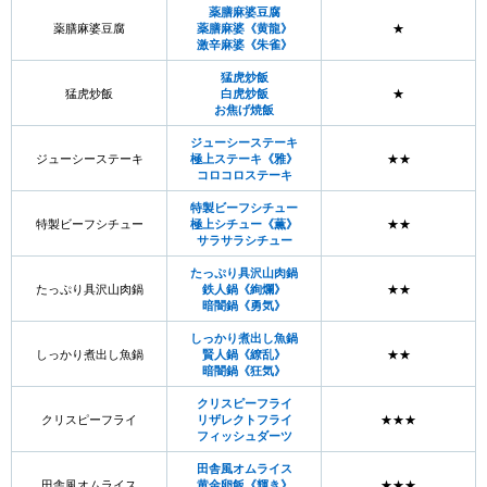
薬膳麻婆豆腐
薬膳麻婆豆腐
薬膳麻婆《黄龍》
★
激辛麻婆《朱雀》
猛虎炒飯
猛虎炒飯
白虎炒飯
★
お焦げ焼飯
ジューシーステーキ
ジューシーステーキ
極上ステーキ《雅》
★★
コロコロステーキ
特製ビーフシチュー
特製ビーフシチュー
極上シチュー《薫》
★★
サラサラシチュー
たっぷり具沢山肉鍋
たっぷり具沢山肉鍋
鉄人鍋《絢爛》
★★
暗闇鍋《勇気》
しっかり煮出し魚鍋
しっかり煮出し魚鍋
賢人鍋《繚乱》
★★
暗闇鍋《狂気》
クリスピーフライ
クリスピーフライ
リザレクトフライ
★★★
フィッシュダーツ
田舎風オムライス
田舎風オムライス
黄金卵飯《輝き》
★★★