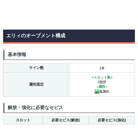
エリィのオーブメント構成
基本情報
ライン数
2本
<スロット数>
2箇所
属性固定
<属性>
風属性
解放・強化に必要なセピス
スロット
必要セピス(解放)
必要セピス(強化)