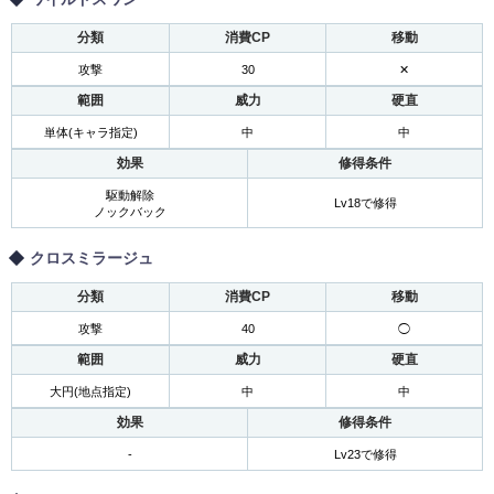
分類
消費CP
移動
攻撃
30
✕
範囲
威力
硬直
単体(キャラ指定)
中
中
効果
修得条件
駆動解除
Lv18で修得
ノックバック
クロスミラージュ
分類
消費CP
移動
攻撃
40
◯
範囲
威力
硬直
大円(地点指定)
中
中
効果
修得条件
-
Lv23で修得