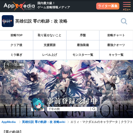
国内最大級！
ライター募集
ゲーム攻略情報メディア
英雄伝説 零の軌跡：改 攻略
攻略TOP
取り返せないこと
序盤
攻略チャート
クリア後
支援要請
最強装備
最強クオーツ
ミラ稼ぎ
レベル上げ
モンスター一覧
キャラ一覧
AppMedia
英雄伝説 零の軌跡：改 攻略wiki
エリィ・マクダエルのキャラデータ｜クラフト
【零の軌跡】