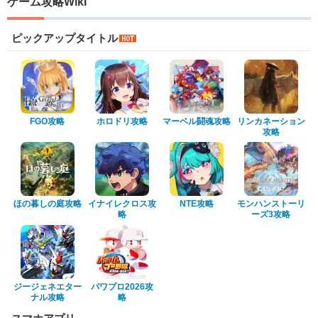
ゲーム攻略Wiki
ピックアップタイトル
FGO攻略
ホロドリ攻略
マーベル闘魂攻略
リンカネーション
攻略
ほの暮しの庭攻略
イナイレクロス攻
NTE攻略
モンハンストーリ
略
ーズ3攻略
ジージェネエター
パワプロ2026攻
ナル攻略
略