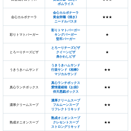
ボムライス
会心カルボナーラ
会心カルボナーラ
黄金卵麺《煌き》
★★★
ニードルパスタ
彩りトマトバーガー
彩りトマトバーガー
キングバーガー
★
堅牢バーガー
とろーりチーズピザ
とろーりチーズピザ
クイーンピザ
★
身かわしピザ
うきうきハムサンド
うきうきハムサンド
行楽サンド《相棒》
★★
マジカルサンド
真心ランチボックス
真心ランチボックス
愛情凝縮箱《お袋》
★★
仰天悪戯ボックス
濃厚クリームスープ
濃厚クリームスープ
フルムーンスープ
★★
リフレクトリキッド
熟成オニオンスープ
熟成オニオンスープ
クレセントスープ
★★
ストロングリキッド