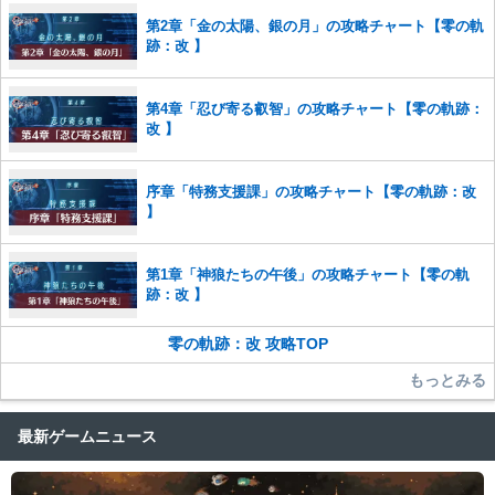
った場合は、法的措置をとらせていただく場合もございますので、あら
第2章「金の太陽、銀の月」の攻略チャート【零の軌
かじめご理解くださいませ。
跡：改 】
第4章「忍び寄る叡智」の攻略チャート【零の軌跡：
改 】
序章「特務支援課」の攻略チャート【零の軌跡：改
】
第1章「神狼たちの午後」の攻略チャート【零の軌
跡：改 】
零の軌跡：改 攻略TOP
もっとみる
最新ゲームニュース