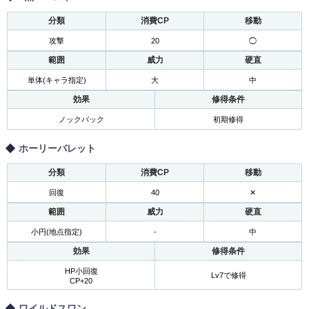
分類
消費CP
移動
攻撃
20
◯
範囲
威力
硬直
単体(キャラ指定)
大
中
効果
修得条件
ノックバック
初期修得
ホーリーバレット
分類
消費CP
移動
回復
40
✕
範囲
威力
硬直
小円(地点指定)
-
中
効果
修得条件
HP小回復
Lv7で修得
CP+20
ワイルドスワン