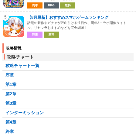
周年
RPG
無料
5
【8月最新】おすすめスマホゲームランキング
話題の新作やガチャが沢山引ける注目作、周年&コラボ開催タイト
ル、リセマラおすすめなどを完全網羅！
特集
無料
攻略情報
攻略チャート
攻略チャート一覧
序章
第1章
第2章
第3章
インターミッション
第4章
終章