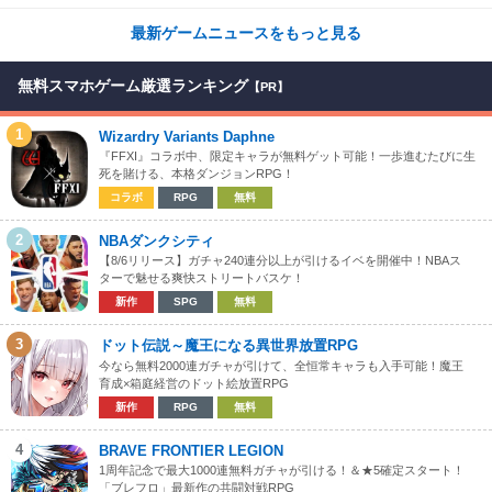
な体験が楽しめる【先行プレイレポート】
最新ゲームニュースをもっと見る
無料スマホゲーム厳選ランキング
【PR】
1
Wizardry Variants Daphne
『FFXI』コラボ中、限定キャラが無料ゲット可能！一歩進むたびに生
死を賭ける、本格ダンジョンRPG！
コラボ
RPG
無料
2
NBAダンクシティ
【8/6リリース】ガチャ240連分以上が引けるイベを開催中！NBAス
ターで魅せる爽快ストリートバスケ！
新作
SPG
無料
3
ドット伝説～魔王になる異世界放置RPG
今なら無料2000連ガチャが引けて、全恒常キャラも入手可能！魔王
育成×箱庭経営のドット絵放置RPG
新作
RPG
無料
4
BRAVE FRONTIER LEGION
1周年記念で最大1000連無料ガチャが引ける！＆★5確定スタート！
「ブレフロ」最新作の共闘対戦RPG