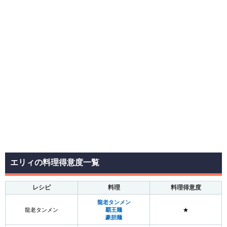
エリィの料理得意度一覧
レシピ
料理
料理得意度
龍老タンメン
龍老タンメン
覇王麺
★
豪胆麺