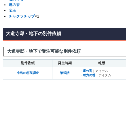
運の香
宝玉
チャクラチップ
×2
大道寺邸・地下の別件依頼
大道寺邸・地下で受注可能な別件依頼
別件依頼
発生時期
報酬
・
運の香
｜アイテム
小島の秘宝調査
第弐話
・
耐力の香
｜アイテム