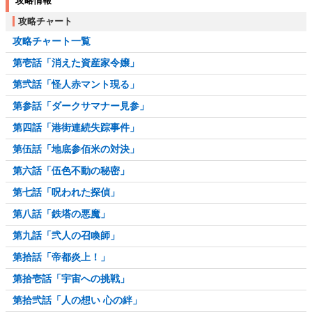
攻略情報
攻略チャート
攻略チャート一覧
第壱話「消えた資産家令嬢」
第弐話「怪人赤マント現る」
第参話「ダークサマナー見参」
第四話「港街連続失踪事件」
第伍話「地底参佰米の対決」
第六話「伍色不動の秘密」
第七話「呪われた探偵」
第八話「鉄塔の悪魔」
第九話「弐人の召喚師」
第拾話「帝都炎上！」
第拾壱話「宇宙への挑戦」
第拾弐話「人の想い 心の絆」