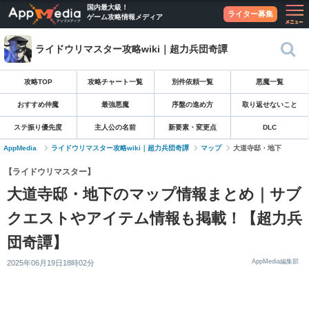
国内最大級！
ライター募集
ゲーム攻略情報メディア
ライドウリマスター攻略wiki｜超力兵団奇譚
攻略TOP
攻略チャート一覧
別件依頼一覧
悪魔一覧
おすすめ仲魔
最強悪魔
序盤の進め方
取り返せないこと
ステ振り優先度
主人公の名前
新要素・変更点
DLC
AppMedia
ライドウリマスター攻略wiki｜超力兵団奇譚
マップ
大道寺邸・地下
【ライドウリマスター】
大道寺邸・地下のマップ情報まとめ｜サブ
クエストやアイテム情報も掲載！【超力兵
団奇譚】
AppMedia編集部
2025年06月19日18時02分