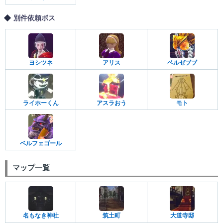
別件依頼ボス
ヨシツネ
アリス
ベルゼブブ
ライホーくん
アスラおう
モト
ベルフェゴール
マップ一覧
名もなき神社
筑土町
大道寺邸