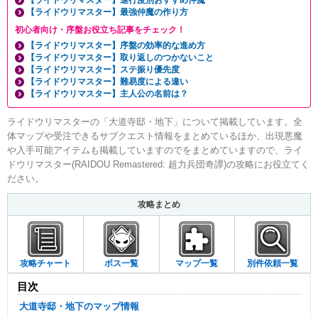
【ライドウリマスター】進行度別おすすめ仲魔
【ライドウリマスター】最強仲魔の作り方
初心者向け・序盤お役立ち記事をチェック！
【ライドウリマスター】序盤の効率的な進め方
【ライドウリマスター】取り返しのつかないこと
【ライドウリマスター】ステ振り優先度
【ライドウリマスター】難易度による違い
【ライドウリマスター】主人公の名前は？
ライドウリマスターの「大道寺邸・地下」について掲載しています。全
体マップや受注できるサブクエスト情報をまとめているほか、出現悪魔
や入手可能アイテムも掲載していますのでをまとめていますので、ライ
ドウリマスター(RAIDOU Remastered: 超力兵団奇譚)の攻略にお役立てく
ださい。
攻略まとめ
攻略チャート
ボス一覧
マップ一覧
別件依頼一覧
目次
大道寺邸・地下のマップ情報