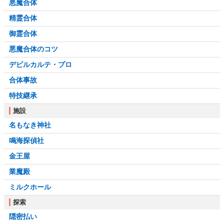
悪魔合体
精霊合体
御霊合体
悪魔合体のコツ
デビルカルテ・プロ
合体事故
特技継承
施設
名もなき神社
鳴海探偵社
金王屋
業魔殿
ミルクホール
探索
隠密払い