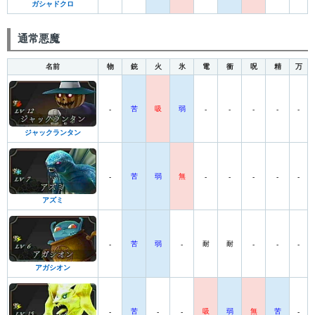
ガシャドクロ
通常悪魔
名前
物
銃
火
氷
電
衝
呪
精
万
苦
吸
弱
-
-
-
-
-
-
ジャックランタン
苦
弱
無
-
-
-
-
-
-
アズミ
苦
弱
耐
耐
-
-
-
-
-
アガシオン
苦
吸
弱
無
苦
-
-
-
-