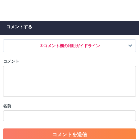
コメントする
コメント欄の利用ガイドライン
コメント
以下の書き込みを禁止とし、場合によってはコメント削除や書き込み制
限を行う可能性がございます。 あらかじめご了承ください。
・公序良俗に反する投稿
・スパムなど、記事内容と関係のない投稿
・誰かになりすます行為
・個人情報の投稿や、他者のプライバシーを侵害する投稿
名前
・一度削除された投稿を再び投稿すること
・外部サイトへの誘導や宣伝
・アカウントの売買など金銭が絡む内容の投稿
・各ゲームのネタバレを含む内容の投稿
・その他、管理者が不適切と判断した投稿