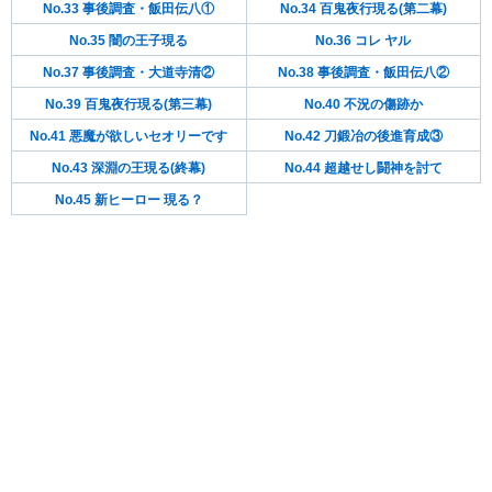
No.33 事後調査・飯田伝八①
No.34 百鬼夜行現る(第二幕)
No.35 闇の王子現る
No.36 コレ ヤル
No.37 事後調査・大道寺清②
No.38 事後調査・飯田伝八②
No.39 百鬼夜行現る(第三幕)
No.40 不況の傷跡か
No.41 悪魔が欲しいセオリーです
No.42 刀鍛冶の後進育成③
No.43 深淵の王現る(終幕)
No.44 超越せし闘神を討て
No.45 新ヒーロー 現る？