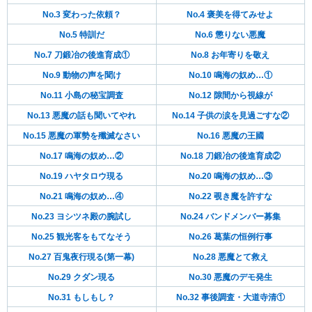
No.3 変わった依頼？
No.4 褒美を得てみせよ
No.5 特訓だ
No.6 懲りない悪魔
No.7 刀鍛冶の後進育成①
No.8 お年寄りを敬え
No.9 動物の声を聞け
No.10 鳴海の奴め…①
No.11 小島の秘宝調査
No.12 隙間から視線が
No.13 悪魔の話も聞いてやれ
No.14 子供の涙を見過ごすな②
No.15 悪魔の軍勢を殲滅なさい
No.16 悪魔の王國
No.17 鳴海の奴め…②
No.18 刀鍛冶の後進育成②
No.19 ハヤタロウ現る
No.20 鳴海の奴め…③
No.21 鳴海の奴め…④
No.22 覗き魔を許すな
No.23 ヨシツネ殿の腕試し
No.24 バンドメンバー募集
No.25 観光客をもてなそう
No.26 葛葉の恒例行事
No.27 百鬼夜行現る(第一幕)
No.28 悪魔とて救え
No.29 クダン現る
No.30 悪魔のデモ発生
No.31 もしもし？
No.32 事後調査・大道寺清①