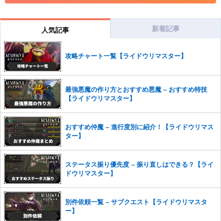
コメントの削除につきましては下記フォームより申請をいた
だけますでしょうか。
新着記事
人気記事
コメントの削除を申請する
※投稿内容を確認後、順次対応さ
せていただきます。ご了承ください。
攻略チャート一覧【ライドウリマスター】
※一度削除したコメントは復元ができませんのでご注意くだ
さい。
また、過度な利用規約の違反や、弊社に損害の及ぶ内容の書き込みがあ
最強悪魔の作り方とおすすめ悪魔 – おすすめ特技
った場合は、法的措置をとらせていただく場合もございますので、あら
【ライドウリマスター】
かじめご理解くださいませ。
おすすめ仲魔 – 進行度別に紹介！【ライドウリマス
ター】
ステータス振り優先度 – 振り直しはできる？【ライ
ドウリマスター】
別件依頼一覧 – サブクエスト【ライドウリマスタ
ー】