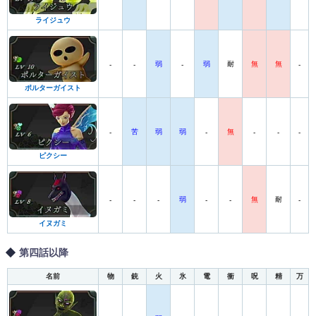
ライジュウ
弱
弱
耐
無
無
-
-
-
-
ポルターガイスト
苦
弱
弱
無
-
-
-
-
-
ピクシー
弱
無
耐
-
-
-
-
-
-
イヌガミ
第四話以降
名前
物
銃
火
氷
電
衝
呪
精
万