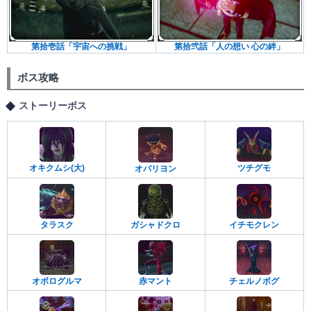
第拾壱話「宇宙への挑戦」
第拾弐話「人の想い 心の絆」
ボス攻略
ストーリーボス
オキクムシ(大)
ツチグモ
オバリヨン
タラスク
ガシャドクロ
イチモクレン
オボログルマ
赤マント
チェルノボグ