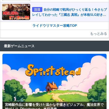
注目
自分の戦略で戦局がひっくり返る！今さらプ
レイしてわかった『三國志 真戦』が本格SLG好きを
魅了して離さないワケ
ライドウリマスター攻略TOP
もっとみる
最新ゲームニュース
宮崎駿作品に影響を受けた温かな手描きビジュアル。魔法世界で
村づくり『Spiritstead』本日発売