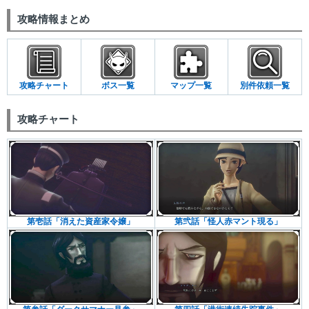
攻略情報まとめ
攻略チャート
ボス一覧
マップ一覧
別件依頼一覧
攻略チャート
第壱話「消えた資産家令嬢」
第弐話「怪人赤マント現る」