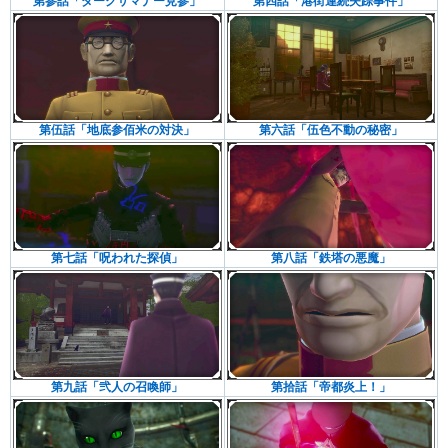
第参話「ダークサマナー見参」
第四話「港街連続失踪事件」
第伍話「地底参佰米の対決」
第六話「伍色不動の秘密」
第七話「呪われた探偵」
第八話「鉄塔の悪魔」
第九話「弐人の召喚師」
第拾話「帝都炎上！」