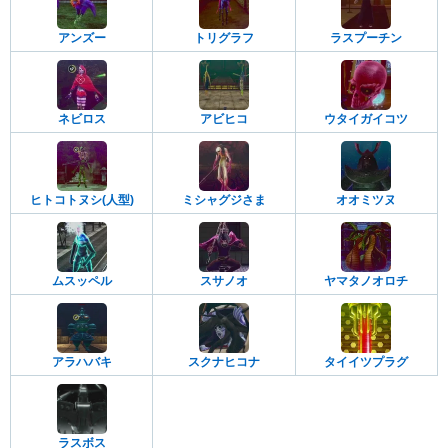
アンズー
トリグラフ
ラスプーチン
ネビロス
アビヒコ
ウタイガイコツ
ヒトコトヌシ(人型)
ミシャグジさま
オオミツヌ
ムスッペル
スサノオ
ヤマタノオロチ
アラハバキ
スクナヒコナ
タイイツプラグ
ラスボス