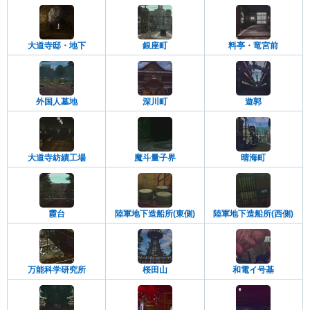
大道寺邸・地下
銀座町
料亭・竜宮前
外国人墓地
深川町
遊郭
大道寺紡績工場
魔斗量子界
晴海町
霞台
陸軍地下造船所(東側)
陸軍地下造船所(西側)
万能科学研究所
桜田山
和電イ号基