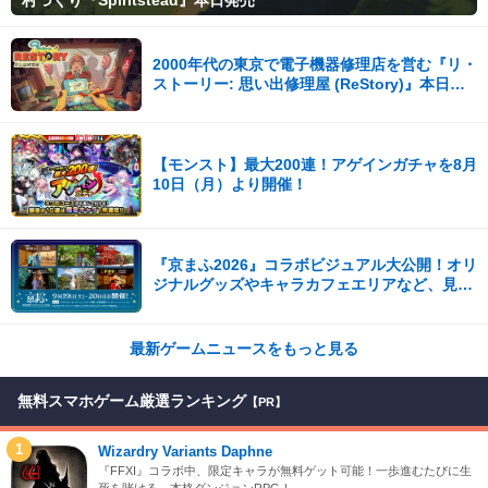
2000年代の東京で電子機器修理店を営む『リ・
ストーリー: 思い出修理屋 (ReStory)』本日
Steamで配信開始
【モンスト】最大200連！アゲインガチャを8月
10日（月）より開催！
『京まふ2026』コラボビジュアル大公開！オリ
ジナルグッズやキャラカフェエリアなど、見ど
ころ満載！！
最新ゲームニュースをもっと見る
無料スマホゲーム厳選ランキング
【PR】
1
Wizardry Variants Daphne
『FFXI』コラボ中、限定キャラが無料ゲット可能！一歩進むたびに生