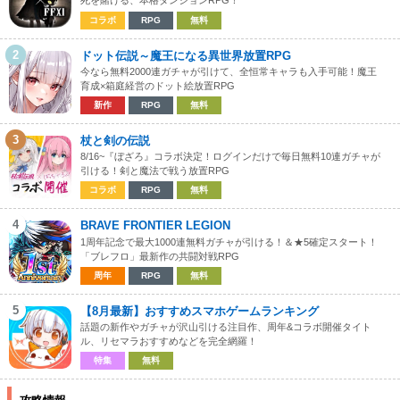
死を賭ける、本格ダンジョンRPG！
コラボ
RPG
無料
2
ドット伝説～魔王になる異世界放置RPG
今なら無料2000連ガチャが引けて、全恒常キャラも入手可能！魔王
育成×箱庭経営のドット絵放置RPG
新作
RPG
無料
3
杖と剣の伝説
8/16~『ぼざろ』コラボ決定！ログインだけで毎日無料10連ガチャが
引ける！剣と魔法で戦う放置RPG
コラボ
RPG
無料
4
BRAVE FRONTIER LEGION
1周年記念で最大1000連無料ガチャが引ける！＆★5確定スタート！
「ブレフロ」最新作の共闘対戦RPG
周年
RPG
無料
5
【8月最新】おすすめスマホゲームランキング
話題の新作やガチャが沢山引ける注目作、周年&コラボ開催タイト
ル、リセマラおすすめなどを完全網羅！
特集
無料