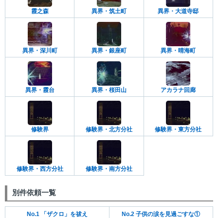
霞之森
異界・筑土町
異界・大道寺邸
異界・深川町
異界・銀座町
異界・晴海町
異界・霞台
異界・桜田山
アカラナ回廊
修験界
修験界・北方分社
修験界・東方分社
修験界・西方分社
修験界・南方分社
別件依頼一覧
No.1 「ザクロ」を祓え
No.2 子供の涙を見過ごすな①