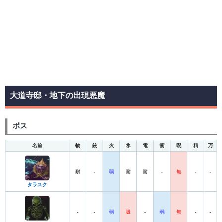
大道寺邸・地下の出現悪魔
ボス
名前
物
銃
火
氷
電
衝
呪
精
万
耐
-
弱
耐
耐
-
無
-
-
タラスク
-
-
弱
吸
-
弱
無
-
-