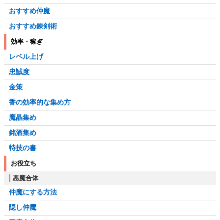
おすすめ仲魔
おすすめ錬剣術
効率・稼ぎ
レベル上げ
忠誠度
金策
香の効率的な集め方
魔晶集め
銘酒集め
特技の書
お役立ち
悪魔合体
仲魔にする方法
隠し仲魔