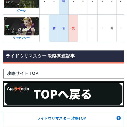
弱
-
-
-
-
-
-
-
-
グール
苦
弱
無
耐
-
-
-
-
-
リャナンシー
ライドウリマスター 攻略関連記事
攻略サイト TOP
ライドウリマスター 攻略TOP