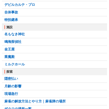
デビルカルテ・プロ
合体事故
特技継承
施設
名もなき神社
鳴海探偵社
金王屋
業魔殿
ミルクホール
探索
隠密払い
月齢の影響
現場急行
麻雀の解放方法とやり方｜麻雀牌の場所
ザクロの場所一覧