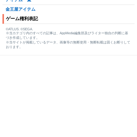
金王屋アイテム
ゲーム権利表記
©ATLUS. ©SEGA.
※当カテゴリ内のすべての記事は、AppMedia編集部及びライター独自の判断に基
づき作成しています。
※当サイトが掲載しているデータ、画像等の無断使用・無断転載は固くお断りして
おります。