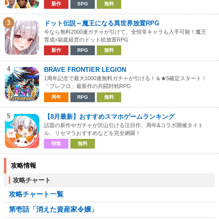
新作
SPG
無料
3
ドット伝説～魔王になる異世界放置RPG
今なら無料2000連ガチャが引けて、全恒常キャラも入手可能！魔王
育成×箱庭経営のドット絵放置RPG
新作
RPG
無料
4
BRAVE FRONTIER LEGION
1周年記念で最大1000連無料ガチャが引ける！＆★5確定スタート！
「ブレフロ」最新作の共闘対戦RPG
周年
RPG
無料
5
【8月最新】おすすめスマホゲームランキング
話題の新作やガチャが沢山引ける注目作、周年&コラボ開催タイト
ル、リセマラおすすめなどを完全網羅！
特集
無料
攻略情報
攻略チャート
攻略チャート一覧
第壱話「消えた資産家令嬢」