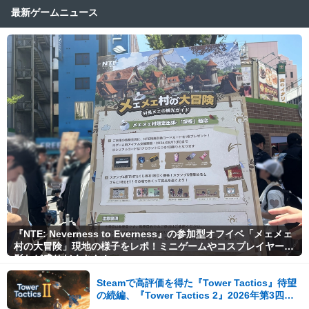
最新ゲームニュース
『NTE: Neverness to Everness』の参加型オフイベ「メェメェ
村の大冒険」現地の様子をレポ！ミニゲームやコスプレイヤー撮
影など盛りだくさん！
Steamで高評価を得た『Tower Tactics』待望
の続編、『Tower Tactics 2』2026年第3四半
期に早期アクセス開始