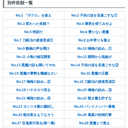
別件依頼一覧
No.1 「ザクロ」を祓え
No.2 子供の涙を見過ごすな①
No.3 変わった依頼？
No.4 褒美を得てみせよ
No.5 特訓だ
No.6 懲りない悪魔
No.7 刀鍛冶の後進育成①
No.8 お年寄りを敬え
No.9 動物の声を聞け
No.10 鳴海の奴め…①
No.11 小島の秘宝調査
No.12 隙間から視線が
No.13 悪魔の話も聞いてやれ
No.14 子供の涙を見過ごすな②
No.15 悪魔の軍勢を殲滅なさい
No.16 悪魔の王國
No.17 鳴海の奴め…②
No.18 刀鍛冶の後進育成②
No.19 ハヤタロウ現る
No.20 鳴海の奴め…③
No.21 鳴海の奴め…④
No.22 覗き魔を許すな
No.23 ヨシツネ殿の腕試し
No.24 バンドメンバー募集
No.25 観光客をもてなそう
No.26 葛葉の恒例行事
No.27 百鬼夜行現る(第一幕)
No.28 悪魔とて救え