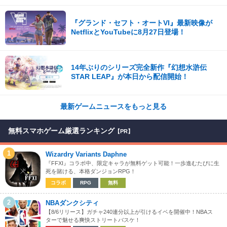
『グランド・セフト・オートVI』最新映像が
NetflixとYouTubeに8月27日登場！
14年ぶりのシリーズ完全新作『幻想水滸伝
STAR LEAP』が本日から配信開始！
最新ゲームニュースをもっと見る
無料スマホゲーム厳選ランキング
【PR】
1
Wizardry Variants Daphne
『FFXI』コラボ中、限定キャラが無料ゲット可能！一歩進むたびに生
死を賭ける、本格ダンジョンRPG！
コラボ
RPG
無料
2
NBAダンクシティ
【8/6リリース】ガチャ240連分以上が引けるイベを開催中！NBAス
ターで魅せる爽快ストリートバスケ！