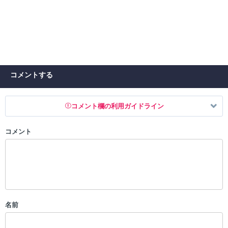
コメントする
コメント欄の利用ガイドライン
コメント
以下の書き込みを禁止とし、場合によってはコメント削除や書き込み制
限を行う可能性がございます。 あらかじめご了承ください。
・公序良俗に反する投稿
・スパムなど、記事内容と関係のない投稿
・誰かになりすます行為
・個人情報の投稿や、他者のプライバシーを侵害する投稿
名前
・一度削除された投稿を再び投稿すること
・外部サイトへの誘導や宣伝