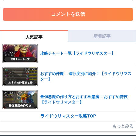
・アカウントの売買など金銭が絡む内容の投稿
・各ゲームのネタバレを含む内容の投稿
・その他、管理者が不適切と判断した投稿
コメントの削除につきましては下記フォームより申請をいた
だけますでしょうか。
新着記事
人気記事
コメントの削除を申請する
※投稿内容を確認後、順次対応さ
せていただきます。ご了承ください。
攻略チャート一覧【ライドウリマスター】
※一度削除したコメントは復元ができませんのでご注意くだ
さい。
また、過度な利用規約の違反や、弊社に損害の及ぶ内容の書き込みがあ
おすすめ仲魔 – 進行度別に紹介！【ライドウリマス
った場合は、法的措置をとらせていただく場合もございますので、あら
ター】
かじめご理解くださいませ。
最強悪魔の作り方とおすすめ悪魔 – おすすめ特技
【ライドウリマスター】
ライドウリマスター攻略TOP
もっとみる