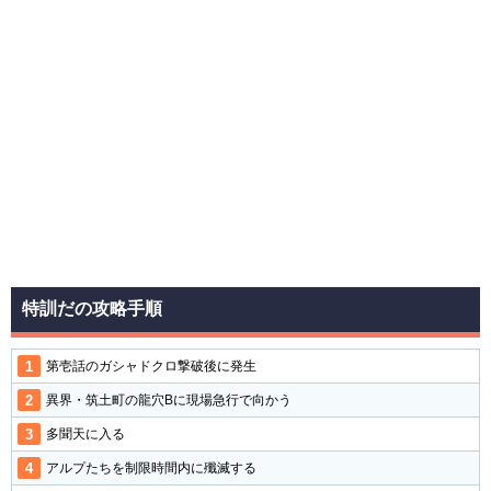
特訓だの攻略手順
第壱話のガシャドクロ撃破後に発生
異界・筑土町の龍穴Bに現場急行で向かう
多聞天に入る
アルプたちを制限時間内に殲滅する