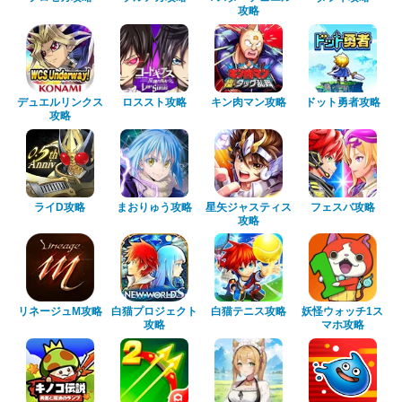
攻略
デュエルリンクス
ロススト攻略
キン肉マン攻略
ドット勇者攻略
攻略
ライD攻略
まおりゅう攻略
星矢ジャスティス
フェスバ攻略
攻略
リネージュM攻略
白猫プロジェクト
白猫テニス攻略
妖怪ウォッチ1ス
攻略
マホ攻略