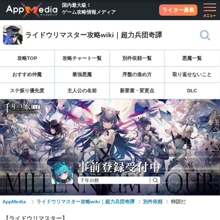
国内最大級！
ライター募集
ゲーム攻略情報メディア
ライドウリマスター攻略wiki｜超力兵団奇譚
攻略TOP
攻略チャート一覧
別件依頼一覧
悪魔一覧
おすすめ仲魔
最強悪魔
序盤の進め方
取り返せないこと
ステ振り優先度
主人公の名前
新要素・変更点
DLC
AppMedia
ライドウリマスター攻略wiki｜超力兵団奇譚
別件依頼
特訓だ
【ライドウリマスター】