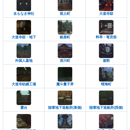
名もなき神社
筑土町
大道寺邸
大道寺邸・地下
銀座町
料亭・竜宮前
外国人墓地
深川町
遊郭
大道寺紡績工場
魔斗量子界
晴海町
霞台
陸軍地下造船所(東側)
陸軍地下造船所(西側)