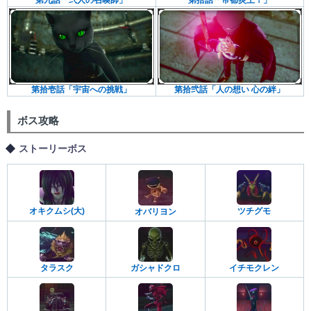
第九話「弐人の召喚師」
第拾話「帝都炎上！」
第拾壱話「宇宙への挑戦」
第拾弐話「人の想い 心の絆」
ボス攻略
ストーリーボス
オキクムシ(大)
ツチグモ
オバリヨン
タラスク
ガシャドクロ
イチモクレン