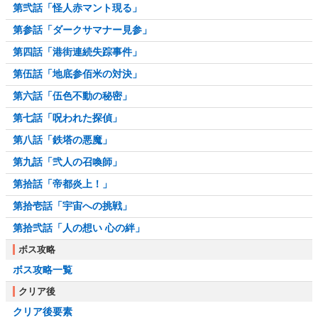
第弐話「怪人赤マント現る」
第参話「ダークサマナー見参」
第四話「港街連続失踪事件」
第伍話「地底参佰米の対決」
第六話「伍色不動の秘密」
第七話「呪われた探偵」
第八話「鉄塔の悪魔」
第九話「弐人の召喚師」
第拾話「帝都炎上！」
第拾壱話「宇宙への挑戦」
第拾弐話「人の想い 心の絆」
ボス攻略
ボス攻略一覧
クリア後
クリア後要素