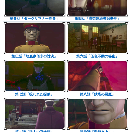
第参話「ダークサマナー見参」
第四話「港街連続失踪事件」
第伍話「地底参佰米の対決」
第六話「伍色不動の秘密」
第七話「呪われた探偵」
第八話「鉄塔の悪魔」