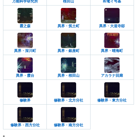
万能科学研究所
桜田山
和電イ号基
霞之森
異界・筑土町
異界・大道寺邸
異界・深川町
異界・銀座町
異界・晴海町
異界・霞台
異界・桜田山
アカラナ回廊
修験界
修験界・北方分社
修験界・東方分社
修験界・西方分社
修験界・南方分社