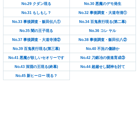
No.29 クダン現る
No.30 悪魔のデモ発生
No.31 もしもし？
No.32 事後調査・大道寺清①
No.33 事後調査・飯田伝八①
No.34 百鬼夜行現る(第二幕)
No.35 闇の王子現る
No.36 コレ ヤル
No.37 事後調査・大道寺清②
No.38 事後調査・飯田伝八②
No.39 百鬼夜行現る(第三幕)
No.40 不況の傷跡か
No.41 悪魔が欲しいセオリーです
No.42 刀鍛冶の後進育成③
No.43 深淵の王現る(終幕)
No.44 超越せし闘神を討て
No.45 新ヒーロー 現る？