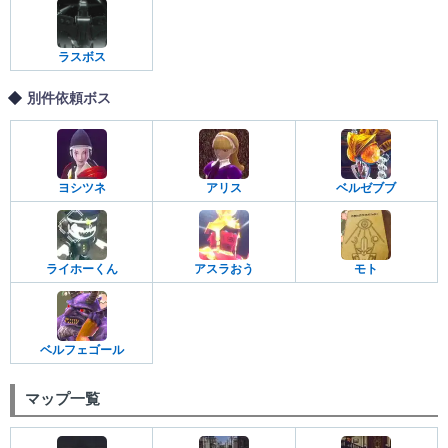
ラスボス
別件依頼ボス
ヨシツネ
アリス
ベルゼブブ
ライホーくん
アスラおう
モト
ベルフェゴール
マップ一覧