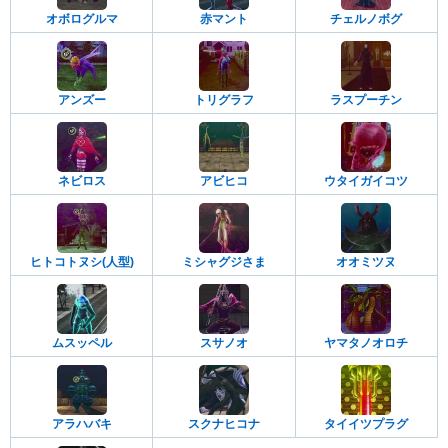
オボログルマ
赤マント
チェルノボグ
アンズー
トリグラフ
ラスプーチン
ネビロス
アビヒコ
ウタイガイコツ
ヒトコトヌシ(人型)
ミシャグジさま
オオミツヌ
ムスッペル
スサノオ
ヤマタノオロチ
アラハバキ
スクナヒコナ
タイイツプラグ