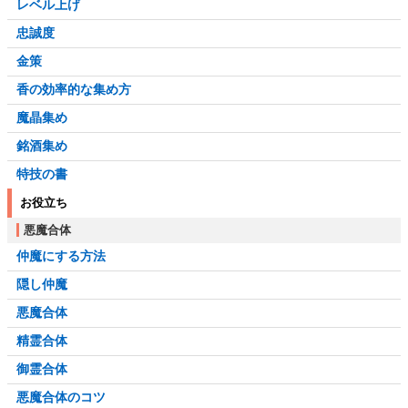
レベル上げ
忠誠度
金策
香の効率的な集め方
魔晶集め
銘酒集め
特技の書
お役立ち
悪魔合体
仲魔にする方法
隠し仲魔
悪魔合体
精霊合体
御霊合体
悪魔合体のコツ