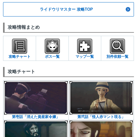
ライドウリマスター 攻略TOP
攻略情報まとめ
攻略チャート
ボス一覧
マップ一覧
別件依頼一覧
攻略チャート
第壱話「消えた資産家令嬢」
第弐話「怪人赤マント現る」