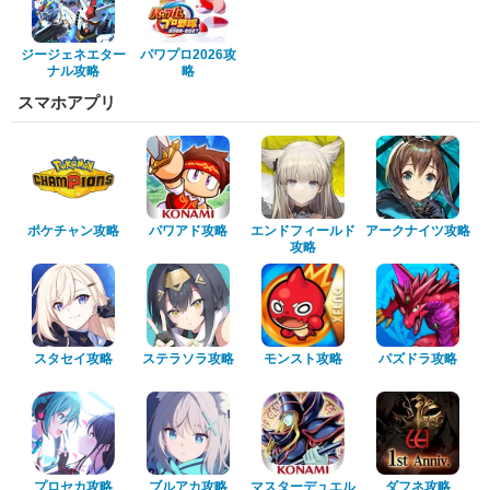
ジージェネエター
パワプロ2026攻
ナル攻略
略
スマホアプリ
ポケチャン攻略
パワアド攻略
エンドフィールド
アークナイツ攻略
攻略
スタセイ攻略
ステラソラ攻略
モンスト攻略
パズドラ攻略
プロセカ攻略
ブルアカ攻略
マスターデュエル
ダフネ攻略