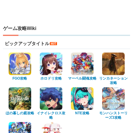
ゲーム攻略Wiki
ピックアップタイトル
FGO攻略
ホロドリ攻略
マーベル闘魂攻略
リンカネーション
攻略
ほの暮しの庭攻略
イナイレクロス攻
NTE攻略
モンハンストーリ
略
ーズ3攻略