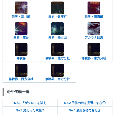
異界・深川町
異界・銀座町
異界・晴海町
異界・霞台
異界・桜田山
アカラナ回廊
修験界
修験界・北方分社
修験界・東方分社
修験界・西方分社
修験界・南方分社
別件依頼一覧
No.1 「ザクロ」を祓え
No.2 子供の涙を見過ごすな①
No.3 変わった依頼？
No.4 褒美を得てみせよ