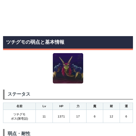
ツチグモの弱点と基本情報
ステータス
名前
Lv
HP
力
魔
耐
運
ツチグモ
11
1371
17
6
12
6
ボス(第壱話)
弱点・耐性