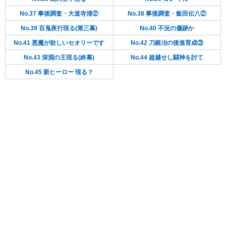
No.37 事後調査・大道寺清②
No.38 事後調査・飯田伝八②
No.39 百鬼夜行現る(第三幕)
No.40 不況の傷跡か
No.41 悪魔が欲しいセオリーです
No.42 刀鍛冶の後進育成③
No.43 深淵の王現る(終幕)
No.44 超越せし闘神を討て
No.45 新ヒーロー 現る？