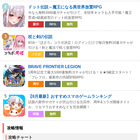
2
ドット伝説～魔王になる異世界放置RPG
今なら無料2000連ガチャが引けて、全恒常キャラも入手可能！魔王
育成×箱庭経営のドット絵放置RPG
新作
RPG
無料
3
杖と剣の伝説
8/16~『ぼざろ』コラボ決定！ログインだけで毎日無料10連ガチャが
引ける！剣と魔法で戦う放置RPG
コラボ
RPG
無料
4
BRAVE FRONTIER LEGION
1周年記念で最大1000連無料ガチャが引ける！＆★5確定スタート！
「ブレフロ」最新作の共闘対戦RPG
周年
RPG
無料
5
【8月最新】おすすめスマホゲームランキング
話題の新作やガチャが沢山引ける注目作、周年&コラボ開催タイト
ル、リセマラおすすめなどを完全網羅！
特集
無料
攻略情報
攻略チャート