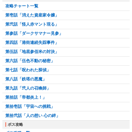
攻略チャート一覧
第壱話「消えた資産家令嬢」
第弐話「怪人赤マント現る」
第参話「ダークサマナー見参」
第四話「港街連続失踪事件」
第伍話「地底参佰米の対決」
第六話「伍色不動の秘密」
第七話「呪われた探偵」
第八話「鉄塔の悪魔」
第九話「弐人の召喚師」
第拾話「帝都炎上！」
第拾壱話「宇宙への挑戦」
第拾弐話「人の想い 心の絆」
ボス攻略