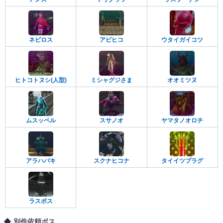
ネビロス
アビヒコ
ウタイガイコツ
ヒトコトヌシ(人型)
ミシャグジさま
オオミツヌ
ムスッペル
スサノオ
ヤマタノオロチ
アラハバキ
スクナヒコナ
タイイツプラグ
ラスボス
別件依頼ボス