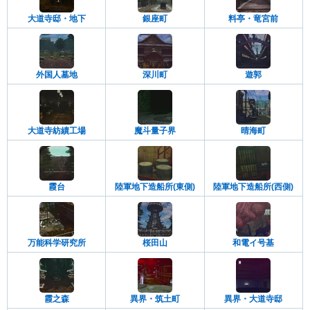
大道寺邸・地下
銀座町
料亭・竜宮前
外国人墓地
深川町
遊郭
大道寺紡績工場
魔斗量子界
晴海町
霞台
陸軍地下造船所(東側)
陸軍地下造船所(西側)
万能科学研究所
桜田山
和電イ号基
霞之森
異界・筑土町
異界・大道寺邸