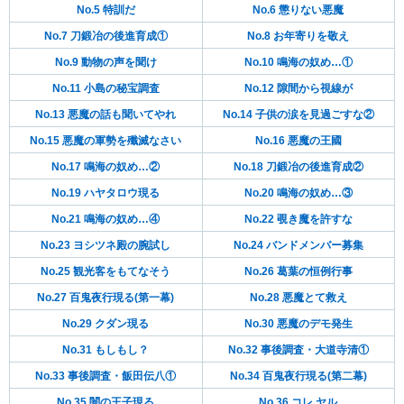
No.5 特訓だ
No.6 懲りない悪魔
No.7 刀鍛冶の後進育成①
No.8 お年寄りを敬え
No.9 動物の声を聞け
No.10 鳴海の奴め…①
No.11 小島の秘宝調査
No.12 隙間から視線が
No.13 悪魔の話も聞いてやれ
No.14 子供の涙を見過ごすな②
No.15 悪魔の軍勢を殲滅なさい
No.16 悪魔の王國
No.17 鳴海の奴め…②
No.18 刀鍛冶の後進育成②
No.19 ハヤタロウ現る
No.20 鳴海の奴め…③
No.21 鳴海の奴め…④
No.22 覗き魔を許すな
No.23 ヨシツネ殿の腕試し
No.24 バンドメンバー募集
No.25 観光客をもてなそう
No.26 葛葉の恒例行事
No.27 百鬼夜行現る(第一幕)
No.28 悪魔とて救え
No.29 クダン現る
No.30 悪魔のデモ発生
No.31 もしもし？
No.32 事後調査・大道寺清①
No.33 事後調査・飯田伝八①
No.34 百鬼夜行現る(第二幕)
No.35 闇の王子現る
No.36 コレ ヤル