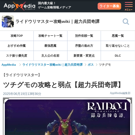
国内最大級！
ライター募集
ゲーム攻略情報メディア
ライドウリマスター攻略wiki｜超力兵団奇譚
攻略TOP
攻略チャート一覧
別件依頼一覧
悪魔一覧
おすすめ仲魔
最強悪魔
序盤の進め方
取り返せないこと
ステ振り優先度
主人公の名前
新要素・変更点
DLC
AppMedia
ライドウリマスター攻略wiki｜超力兵団奇譚
ボス
ツチグモ
【ライドウリマスター】
ツチグモの攻略と弱点【超力兵団奇譚】
AppMedia編集部
2025年06月19日13時36分