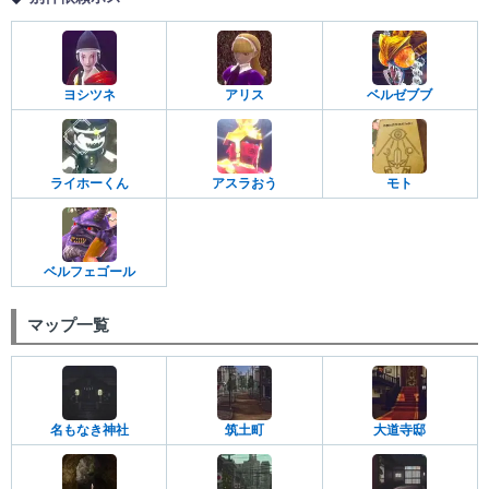
ヨシツネ
アリス
ベルゼブブ
ライホーくん
アスラおう
モト
ベルフェゴール
マップ一覧
名もなき神社
筑土町
大道寺邸