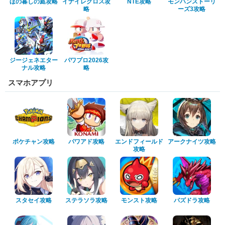
ほの暮しの庭攻略
イナイレクロス攻
NTE攻略
モンハンストーリ
略
ーズ3攻略
ジージェネエター
パワプロ2026攻
ナル攻略
略
スマホアプリ
ポケチャン攻略
パワアド攻略
エンドフィールド
アークナイツ攻略
攻略
スタセイ攻略
ステラソラ攻略
モンスト攻略
パズドラ攻略