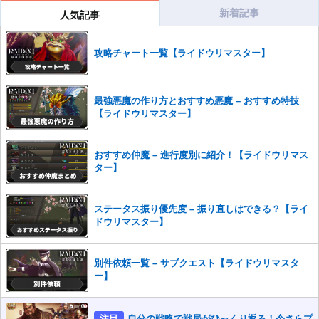
だけますでしょうか。
新着記事
人気記事
コメントの削除を申請する
※投稿内容を確認後、順次対応さ
せていただきます。ご了承ください。
攻略チャート一覧【ライドウリマスター】
※一度削除したコメントは復元ができませんのでご注意くだ
さい。
また、過度な利用規約の違反や、弊社に損害の及ぶ内容の書き込みがあ
最強悪魔の作り方とおすすめ悪魔 – おすすめ特技
った場合は、法的措置をとらせていただく場合もございますので、あら
【ライドウリマスター】
かじめご理解くださいませ。
おすすめ仲魔 – 進行度別に紹介！【ライドウリマス
ター】
ステータス振り優先度 – 振り直しはできる？【ライ
ドウリマスター】
別件依頼一覧 – サブクエスト【ライドウリマスタ
ー】
注目
自分の戦略で戦局がひっくり返る！今さらプ