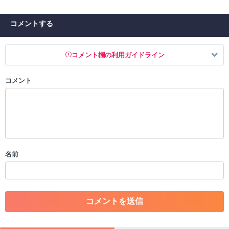
コメントする
コメント欄の利用ガイドライン
コメント
以下の書き込みを禁止とし、場合によってはコメント削除や書き込み制
限を行う可能性がございます。 あらかじめご了承ください。
・公序良俗に反する投稿
・スパムなど、記事内容と関係のない投稿
・誰かになりすます行為
・個人情報の投稿や、他者のプライバシーを侵害する投稿
名前
・一度削除された投稿を再び投稿すること
・外部サイトへの誘導や宣伝
・アカウントの売買など金銭が絡む内容の投稿
・各ゲームのネタバレを含む内容の投稿
・その他、管理者が不適切と判断した投稿
コメントの削除につきましては下記フォームより申請をいた