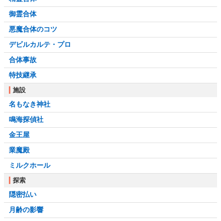
御霊合体
悪魔合体のコツ
デビルカルテ・プロ
合体事故
特技継承
施設
名もなき神社
鳴海探偵社
金王屋
業魔殿
ミルクホール
探索
隠密払い
月齢の影響