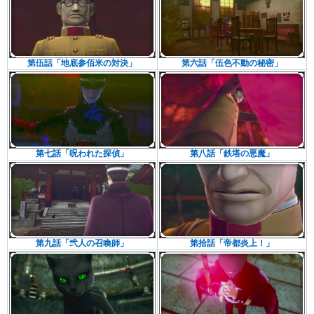
第伍話「地底参佰米の対決」
第六話「伍色不動の秘密」
第七話「呪われた探偵」
第八話「鉄塔の悪魔」
第九話「弐人の召喚師」
第拾話「帝都炎上！」