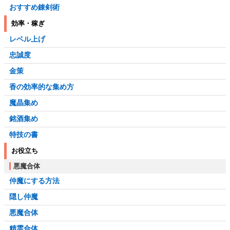
おすすめ錬剣術
効率・稼ぎ
レベル上げ
忠誠度
金策
香の効率的な集め方
魔晶集め
銘酒集め
特技の書
お役立ち
悪魔合体
仲魔にする方法
隠し仲魔
悪魔合体
精霊合体