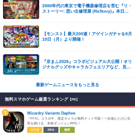
2000年代の東京で電子機器修理店を営む『リ・
ストーリー: 思い出修理屋 (ReStory)』本日
Steamで配信開始
【モンスト】最大200連！アゲインガチャを8月
10日（月）より開催！
『京まふ2026』コラボビジュアル大公開！オリ
ジナルグッズやキャラカフェエリアなど、見ど
ころ満載！！
最新ゲームニュースをもっと見る
無料スマホゲーム厳選ランキング
【PR】
1
Wizardry Variants Daphne
『FFXI』コラボ中、限定キャラが無料ゲット可能！一歩進むたびに生
死を賭ける、本格ダンジョンRPG！
コラボ
RPG
無料