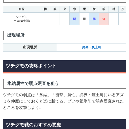
名前
物
銃
火
氷
電
衝
呪
精
万
ツチグモ
-
-
-
弱
耐
弱
無
-
-
ボス(第壱話)
出現場所
出現場所
異界・筑土町
ツチグモの攻略ポイント
氷結属性で弱点硬直を狙う
ツチグモの弱点は「氷結」「衝撃」属性。異界・筑土町にいるアズ
ミを仲魔にしておくと楽に勝てる。ブフや銀氷印で弱点硬直された
ところを攻撃しよう。
ツチグモ戦のおすすめ悪魔