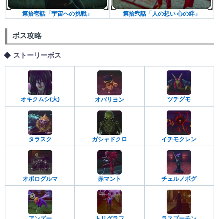
第拾壱話「宇宙への挑戦」
第拾弐話「人の想い 心の絆」
ボス攻略
ストーリーボス
オキクムシ(大)
ツチグモ
オバリヨン
タラスク
ガシャドクロ
イチモクレン
オボログルマ
赤マント
チェルノボグ
アンズー
トリグラフ
ラスプーチン