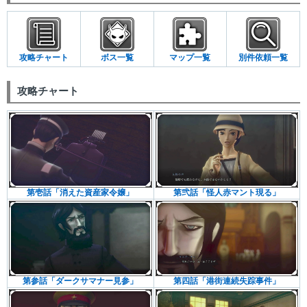
攻略チャート
ボス一覧
マップ一覧
別件依頼一覧
攻略チャート
第壱話「消えた資産家令嬢」
第弐話「怪人赤マント現る」
第参話「ダークサマナー見参」
第四話「港街連続失踪事件」