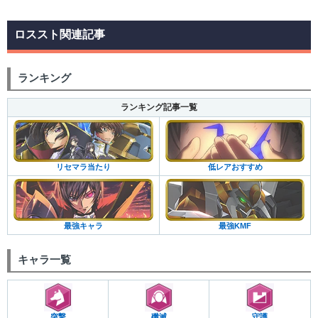
ロススト関連記事
ランキング
ランキング記事一覧
低レアおすすめ
リセマラ当たり
最強KMF
最強キャラ
キャラ一覧
突撃
殲滅
守護