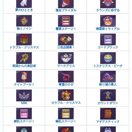
夢のひととき
ラウンズに命ずる
激走ブライダル
蝕ミノイシ
響宴ステージ！
精霊祭トライアル
トラブル・クリスマス
三色志開幕！
コードブラック
異国からの来訪者
マークアリス
ミステリアス・ビーチ
ナイトプール！
奪還のロゼ
眠り城の番人
カラフル・クリスマス
カウントダウン
SBK
繚乱ステージ！
騒乱ステージ！
マギアスティック