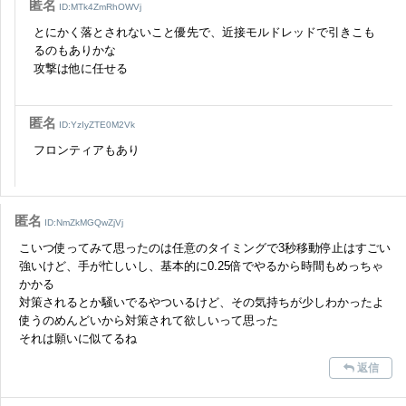
匿名
ID:MTk4ZmRhOWVj
とにかく落とされないこと優先で、近接モルドレッドで引きこも
るのもありかな
攻撃は他に任せる
匿名
ID:YzIyZTE0M2Vk
フロンティアもあり
匿名
ID:NmZkMGQwZjVj
こいつ使ってみて思ったのは任意のタイミングで3秒移動停止はすごい
強いけど、手が忙しいし、基本的に0.25倍でやるから時間もめっちゃ
かかる
対策されるとか騒いでるやついるけど、その気持ちが少しわかったよ
使うのめんどいから対策されて欲しいって思った
それは願いに似てるね
返信