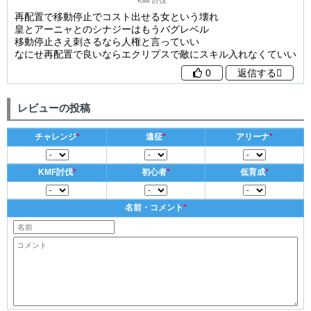
再配置で移動停止でコスト出せる女という壊れ
皇とアーニャとのシナジーはもうバグレベル
移動停止さえ刺さるなら人権と言っていい
なにせ再配置で良いならエクリプスで敵にスキル入れなくていい
0
返信する
レビューの投稿
チャレンジ
*
遠征
*
アリーナ
*
KMF討伐
*
初心者
*
低育成
*
名前・コメント
*