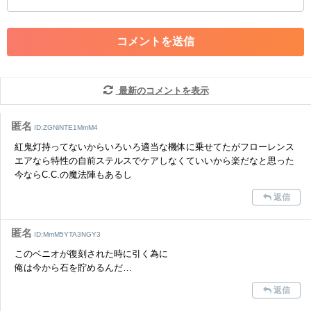
・アカウントの売買など金銭が絡む内容の投稿
・各ゲームのネタバレを含む内容の投稿
・その他、管理者が不適切と判断した投稿
コメントの削除につきましては下記フォームより申請をいた
だけますでしょうか。
最新のコメントを表示
コメントの削除を申請する
※投稿内容を確認後、順次対応さ
せていただきます。ご了承ください。
匿名
ID:ZGNiNTE1MmM4
※一度削除したコメントは復元ができませんのでご注意くだ
紅鬼灯持ってないからいろいろ適当な機体に乗せてたがフローレンス
さい。
エアなら特性の自前ステルスでケアしなくていいから楽だなと思った
今ならC.C.の魔法陣もあるし
また、過度な利用規約の違反や、弊社に損害の及ぶ内容の書き込みがあ
った場合は、法的措置をとらせていただく場合もございますので、あら
返信
かじめご理解くださいませ。
匿名
ID:MmM5YTA3NGY3
このベニオが復刻された時に引く為に
俺は今から石を貯めるんだ…
返信