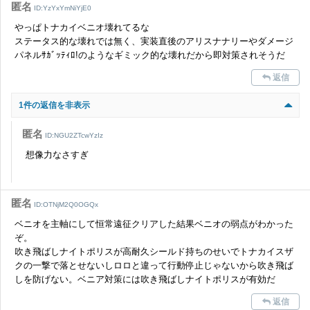
匿名
ID:YzYxYmNiYjE0
やっぱトナカイベニオ壊れてるな
ステータス的な壊れでは無く、実装直後のアリスナナリーやダメージ
パネルｻｶﾞｯﾃｨﾛ!のようなギミック的な壊れだから即対策されそうだ
返信
1件の返信を非表示
匿名
ID:NGU2ZTcwYzIz
想像力なさすぎ
匿名
ID:OTNjM2Q0OGQx
ベニオを主軸にして恒常遠征クリアした結果ベニオの弱点がわかった
ぞ。
吹き飛ばしナイトポリスが高耐久シールド持ちのせいでトナカイスザ
クの一撃で落とせないしロロと違って行動停止じゃないから吹き飛ば
しを防げない。ベニア対策には吹き飛ばしナイトポリスが有効だ
返信