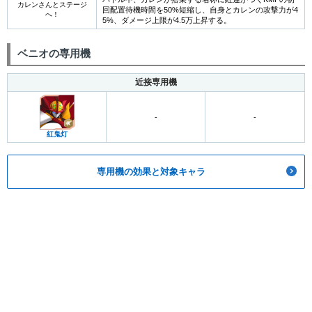
カレンさんとステージ
回配置待機時間を50%短縮し、自身とカレンの攻撃力が4
へ！
5%、ダメージ上限が4.5万上昇する。
ベニオの専用機
近接専用機
-
-
紅鬼灯
専用機の効果と対象キャラ