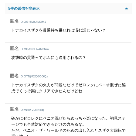
5件の返信を非表示
匿名
ID:OGI5MzJlMDM1
トナカイスザクを貫通持ち乗せれば済む話じゃない？
匿名
ID:MDAwNDk4MzNm
攻撃時の貫通ってボムにも適用されるの？
匿名
ID:OTNjM2Q0OGQx
トナカイスザクの火力が問題なだけでゼロレクにベニオ混ぜた編
成でくっそ楽にクリアできたんだけどね
匿名
ID:MzlkY2UxNTdj
確かにゼロレクにベニオ混ぜたらめっちゃ楽になった。初見ステ
ージでも全然対応できるだけの力あるな。
ただ、ベニオ・ザ・ワールドのための出し入れとスザク大回転で