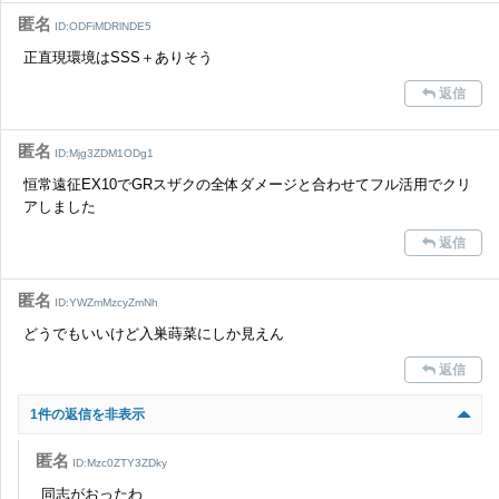
匿名
ID:ODFiMDRlNDE5
正直現環境はSSS＋ありそう
返信
匿名
ID:Mjg3ZDM1ODg1
恒常遠征EX10でGRスザクの全体ダメージと合わせてフル活用でクリ
アしました
返信
匿名
ID:YWZmMzcyZmNh
どうでもいいけど入巣蒔菜にしか見えん
返信
1件の返信を非表示
匿名
ID:Mzc0ZTY3ZDky
同志がおったわ