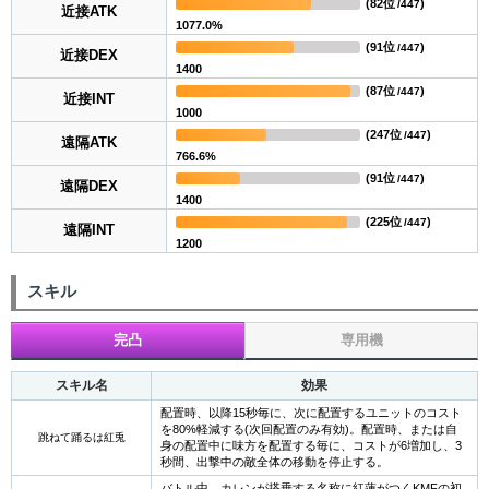
(
82位
)
/447
近接ATK
1077.0%
(
91位
)
/447
近接DEX
1400
(
87位
)
/447
近接INT
1000
(
247位
)
/447
遠隔ATK
766.6%
(
91位
)
/447
遠隔DEX
1400
(
225位
)
/447
遠隔INT
1200
スキル
完凸
専用機
スキル名
効果
配置時、以降15秒毎に、次に配置するユニットのコスト
を80%軽減する(次回配置のみ有効)。配置時、または自
跳ねて踊るは紅兎
身の配置中に味方を配置する毎に、コストが6増加し、3
秒間、出撃中の敵全体の移動を停止する。
バトル中、カレンが搭乗する名称に紅蓮がつくKMFの初