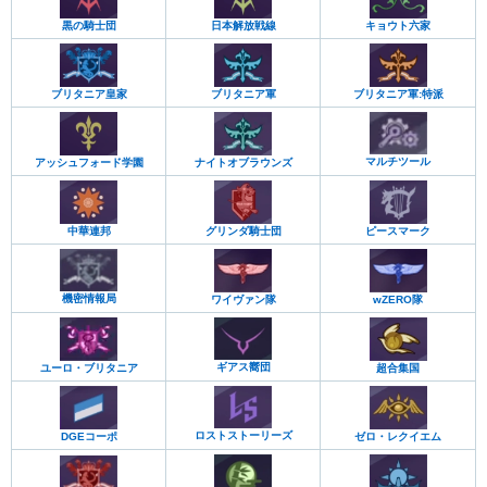
黒の騎士団
日本解放戦線
キョウト六家
ブリタニア皇家
ブリタニア軍
ブリタニア軍:特派
マルチツール
アッシュフォード学園
ナイトオブラウンズ
中華連邦
ピースマーク
グリンダ騎士団
機密情報局
ワイヴァン隊
wZERO隊
ギアス嚮団
超合集国
ユーロ・ブリタニア
ロストストーリーズ
DGEコーポ
ゼロ・レクイエム