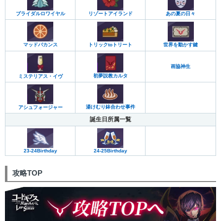
ブライダルロワイヤル
リゾートアイランド
あの夏の日々
マッドバカンス
世界を動かす鍵
トリックtoトリート
画協神生
初夢説教カルタ
ミステリアス・イヴ
湯けむり鉢合わせ事件
アシュフォージャー
誕生日所属一覧
23-24Birthday
24-25Birthday
攻略TOP