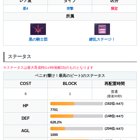
レア度
タイプ
区分
星4
突撃
限定
所属
繚乱ステージ！
黒の騎士団
ステータス
※ステータスは最大育成時(Lv99/覚醒15)のものとなります
ベニオ(響け！最高のビート)のステータス
COST
BLOCK
再配置時間
普通
6
1
(最速30秒)
(
162位
)
/447
HP
7701
(
148位
)
/447
DEF
628.2%
(
204位
)
/447
AGL
1000