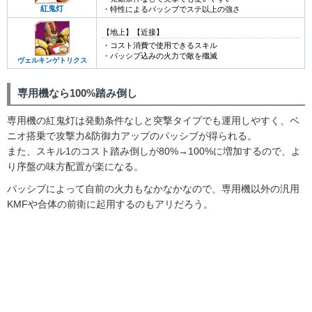
紅鬼灯
・特性によるパッシブでステ以上の強さ
【地上】【近接】
・コスト消費で使用できるスキル
・パッシブ込みの火力で敵を殲滅
ヴェルキンゲトリクス
専用機なら100%踏み倒し
専用機の紅鬼灯は発動条件なしと突撃タイプでも運用しやすく、ベ
ニオ搭乗で攻撃力&防御力アップのパッシブが得られる。
また、スキル1のコスト踏み倒しが80%→100%に増加するので、よ
り序盤の味方配置が楽になる。
パッシブによって自前の火力もなかなかなので、専用機以外の汎用
KMFや合体の前衛に起用するのもアリだろう。