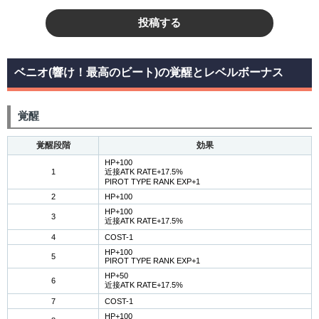
投稿する
ベニオ(響け！最高のビート)の覚醒とレベルボーナス
覚醒
覚醒段階
効果
HP+100
1
近接ATK RATE+17.5%
PIROT TYPE RANK EXP+1
2
HP+100
HP+100
3
近接ATK RATE+17.5%
4
COST-1
HP+100
5
PIROT TYPE RANK EXP+1
HP+50
6
近接ATK RATE+17.5%
7
COST-1
HP+100