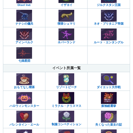
ジルクスタン王国
Disel Ind.
イザヨイ
ナナシの傭兵
喫茶シュマリ
ネオ・ブリタニア帝国
アインベルク
ネバーランド
ルート・エンタングル
七煌星団
イベント所属一覧
おもてなし喫茶
リゾートビーチ
ダイエット大作戦
ミラクル・クリスマス
振袖総選挙
ハロウィンモンスター
制服コンペティション
バレンタイン・エール
失くなった皇女の証