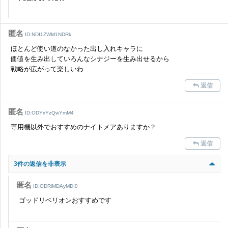
匿名
ID:NDI1ZWM1NDRk
ほとんど使い道のなかった出し入れキャラに
価値を生み出していろんなシナジーを生み出せるから
戦略が広がって楽しいわ
返信
匿名
ID:ODYxYzQwYmM4
専用機以外でおすすめのナイトメアありますか？
返信
3件の返信を非表示
匿名
ID:ODRiMDAyMDI0
ゴッドリベリオンおすすめです