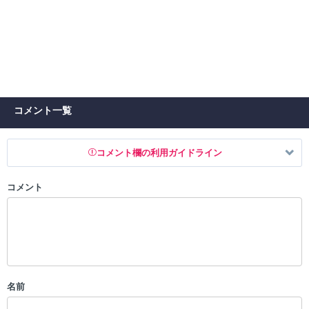
コメント一覧
コメント欄の利用ガイドライン
コメント
以下の書き込みを禁止とし、場合によってはコメント削除や書き込み制
限を行う可能性がございます。 あらかじめご了承ください。
・公序良俗に反する投稿
・スパムなど、記事内容と関係のない投稿
・誰かになりすます行為
・個人情報の投稿や、他者のプライバシーを侵害する投稿
名前
・一度削除された投稿を再び投稿すること
・外部サイトへの誘導や宣伝