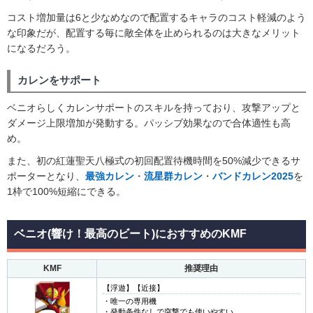
コスト増加量は6と少なめなので配置するキャラのコスト軽減のよう
な印象だが、配置する毎に敵全体を止められるのは大きなメリット
になるだろう。
カレンをサポート
ベニオらしくカレンサポートのスキルを持っており、攻撃アップと
ダメージ上限増加が発動する。パッシブ効果なので合体適性も高
め。
また、初の紅蓮聖天八極式の初回配置待機時間を50%減少できるサ
ポーターとなり、
最強カレン
・
流星群カレン
・
バンドカレン2025
を
1枠で100%短縮にできる。
ベニオ(響け！最高のビート)におすすめのKMF
KMF
推奨理由
【浮遊】【近接】
・唯一の専用機
・発動条件なしで突撃でも使いやすい