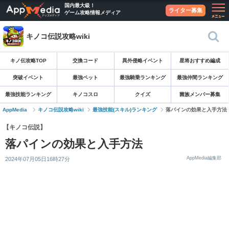
国内最大級！
ライター募集
ゲーム攻略情報メディア
キノコ伝説攻略wiki
キノ伝攻略TOP
交換コード
異外侵略イベント
星将おすすめ編成
突破イベント
最強ペット
最強騎乗ランキング
最強仲間ランキング
最強技能ランキング
キノコスロ
クイズ
菌族メンバー募集
AppMedia
キノコ伝説攻略wiki
最強技能(スキル)ランキング
落パインの効果と入手方法
【キノコ伝説】
落パインの効果と入手方法
AppMedia編集部
2024年07月05日16時27分