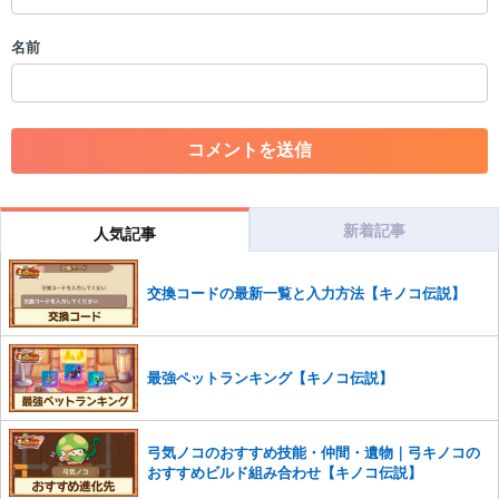
・誰かになりすます行為
・個人情報の投稿や、他者のプライバシーを侵害する投稿
名前
・一度削除された投稿を再び投稿すること
・外部サイトへの誘導や宣伝
・アカウントの売買など金銭が絡む内容の投稿
・各ゲームのネタバレを含む内容の投稿
・その他、管理者が不適切と判断した投稿
コメントの削除につきましては下記フォームより申請をいた
だけますでしょうか。
新着記事
人気記事
コメントの削除を申請する
※投稿内容を確認後、順次対応さ
せていただきます。ご了承ください。
交換コードの最新一覧と入力方法【キノコ伝説】
※一度削除したコメントは復元ができませんのでご注意くだ
さい。
また、過度な利用規約の違反や、弊社に損害の及ぶ内容の書き込みがあ
最強ペットランキング【キノコ伝説】
った場合は、法的措置をとらせていただく場合もございますので、あら
かじめご理解くださいませ。
弓気ノコのおすすめ技能・仲間・遺物｜弓キノコの
おすすめビルド組み合わせ【キノコ伝説】