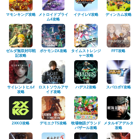
マモンキング攻略
メトロイドプライ
イナイレV攻略
ディンカム攻略
ム4攻略
ゼルダ無双封印戦
ポケモンZA攻略
タイムストレンジ
FFT攻略
記攻略
ャー攻略
サイレントヒルf
ロストソウルアサ
ハデス2攻略
スパロボY攻略
攻略
イド攻略
2XKO攻略
デモエクTS攻略
牧場物語グランド
メタルギアデルタ
バザール攻略
攻略