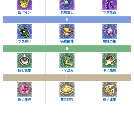
落パイン
貝恩返し
ツタ繁茂
R
ツタ縛り
疾駆菌茸
蜘蛛の巣
HN
巨石衝撃
トゲ茂み
キノ先駆
N
胞子爆弾
菌茸頭打
胞子連撃