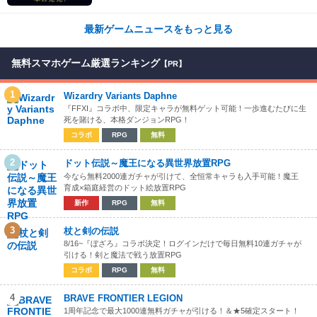
最新ゲームニュースをもっと見る
無料スマホゲーム厳選ランキング
【PR】
1
Wizardry Variants Daphne
『FFXI』コラボ中、限定キャラが無料ゲット可能！一歩進むたびに生
死を賭ける、本格ダンジョンRPG！
コラボ
RPG
無料
2
ドット伝説～魔王になる異世界放置RPG
今なら無料2000連ガチャが引けて、全恒常キャラも入手可能！魔王
育成×箱庭経営のドット絵放置RPG
新作
RPG
無料
3
杖と剣の伝説
8/16~『ぼざろ』コラボ決定！ログインだけで毎日無料10連ガチャが
引ける！剣と魔法で戦う放置RPG
コラボ
RPG
無料
4
BRAVE FRONTIER LEGION
1周年記念で最大1000連無料ガチャが引ける！＆★5確定スタート！