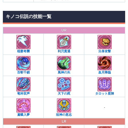
キノコ伝説の技能一覧
UR
稲妻奇襲
利刃貫通
分身攻撃
百斬千鎖
風神の矢
血月降臨
竜吟双声
天下の罠
タロット星陣
-
鳶蝶入夢
祖神の意志
LR