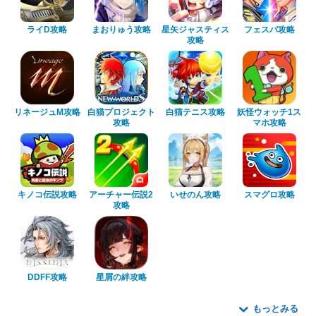
ライD攻略
まおりゅう攻略
星矢ジャスティス
フェスバ攻略
攻略
リネージュM攻略
白猫プロジェクト
白猫テニス攻略
妖怪ウォッチ1ス
攻略
マホ攻略
キノコ伝説攻略
アーチャー伝説2
いせのん攻略
スマグロ攻略
攻略
DDFF攻略
星屑の絆攻略
もっとみる