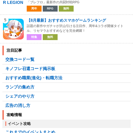
「ブレフロ」最新作の共闘対戦RPG
周年
RPG
無料
5
【8月最新】おすすめスマホゲームランキング
話題の新作やガチャが沢山引ける注目作、周年&コラボ開催タイト
ル、リセマラおすすめなどを完全網羅！
特集
無料
注目記事
交換コード一覧
キノフレ召還コード掲示板
おすすめ職業(進化)・転職方法
ランプの集め方
シェアのやり方
広告の消し方
攻略情報
イベント攻略
これまでのイベントまとめ