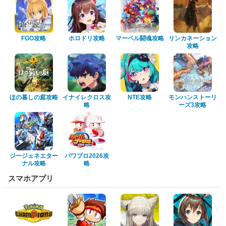
FGO攻略
ホロドリ攻略
マーベル闘魂攻略
リンカネーション
攻略
ほの暮しの庭攻略
イナイレクロス攻
NTE攻略
モンハンストーリ
略
ーズ3攻略
ジージェネエター
パワプロ2026攻
ナル攻略
略
スマホアプリ