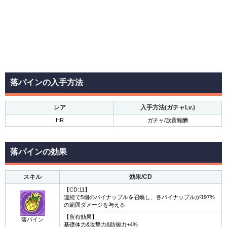
落パインの入手方法
レア
入手方法(ガチャLv.)
HR
ガチャ/放置報酬
落パインの効果
スキル
効果/CD
【CD:11】
連続で5個のパイナップルを召喚し、各パイナップルが197%
の範囲ダメージを与える
【所有効果】
落パイン
基礎体力&攻撃力&防御力+4%