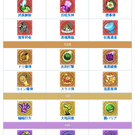
武装解除
目眩失神
煙幕弾
無常狩命
英魂降臨
狂風通道
SSR
ドリ爆弾
反則打撃
速度緩慢
コイン爆弾
スライ弾
流星落弾
SR
蝙蝠行方
大地回復
菌バリア
HR