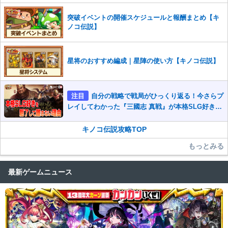
突破イベントの開催スケジュールと報酬まとめ【キ
ノコ伝説】
星将のおすすめ編成｜星陣の使い方【キノコ伝説】
注目
自分の戦略で戦局がひっくり返る！今さらプ
レイしてわかった『三國志 真戦』が本格SLG好きを
魅了して離さないワケ
キノコ伝説攻略TOP
もっとみる
最新ゲームニュース