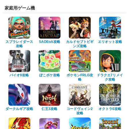
家庭用ゲーム機
スプラレイダース
SAOEoA攻略
カルドセプトビギ
エリオット攻略
攻略
ンズ攻略
バイオ9攻略
ぽこポケ攻略
ポケモンFRLG攻
ドラクエ7リメイ
略
ク攻略
ダークルギア攻略
仁王3攻略
コードヴェイン2
オクトラ0攻略
攻略