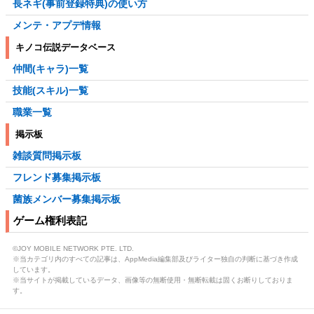
長ネギ(事前登録特典)の使い方
メンテ・アプデ情報
キノコ伝説データベース
仲間(キャラ)一覧
技能(スキル)一覧
職業一覧
掲示板
雑談質問掲示板
フレンド募集掲示板
菌族メンバー募集掲示板
ゲーム権利表記
©JOY MOBILE NETWORK PTE. LTD.
※当カテゴリ内のすべての記事は、AppMedia編集部及びライター独自の判断に基づき作成
しています。
※当サイトが掲載しているデータ、画像等の無断使用・無断転載は固くお断りしておりま
す。