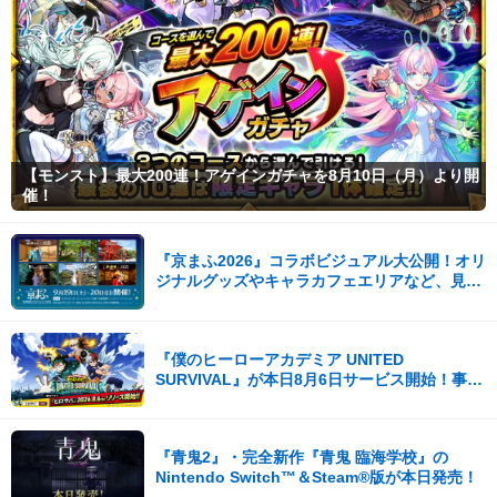
【モンスト】最大200連！アゲインガチャを8月10日（月）より開
催！
『京まふ2026』コラボビジュアル大公開！オリ
ジナルグッズやキャラカフェエリアなど、見ど
ころ満載！！
『僕のヒーローアカデミア UNITED
SURVIVAL』が本日8月6日サービス開始！事前
登録者数100万を突破！
『青鬼2』・完全新作『青鬼 臨海学校』の
Nintendo Switch™＆Steam®版が本日発売！