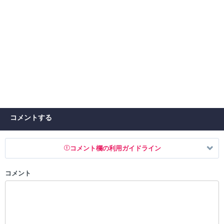
コメントする
コメント欄の利用ガイドライン
コメント
以下の書き込みを禁止とし、場合によってはコメント削除や書き込み制
限を行う可能性がございます。 あらかじめご了承ください。
・公序良俗に反する投稿
・スパムなど、記事内容と関係のない投稿