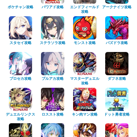
ポケチャン攻略
パワアド攻略
エンドフィールド
アークナイツ攻略
攻略
スタセイ攻略
ステラソラ攻略
モンスト攻略
パズドラ攻略
プロセカ攻略
ブルアカ攻略
マスターデュエル
ダフネ攻略
攻略
デュエルリンクス
ロススト攻略
キン肉マン攻略
ドット勇者攻略
攻略