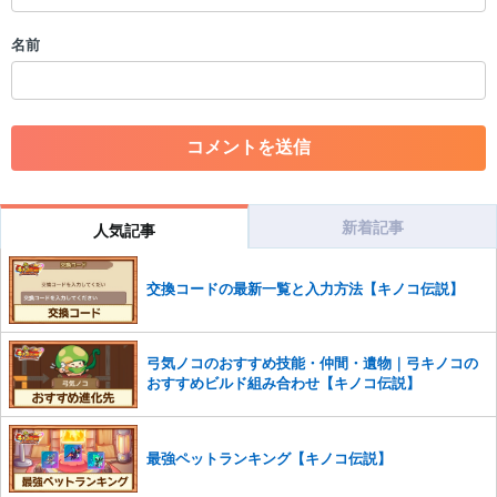
・誰かになりすます行為
・個人情報の投稿や、他者のプライバシーを侵害する投稿
名前
・一度削除された投稿を再び投稿すること
・外部サイトへの誘導や宣伝
・アカウントの売買など金銭が絡む内容の投稿
・各ゲームのネタバレを含む内容の投稿
・その他、管理者が不適切と判断した投稿
コメントの削除につきましては下記フォームより申請をいた
だけますでしょうか。
新着記事
人気記事
コメントの削除を申請する
※投稿内容を確認後、順次対応さ
せていただきます。ご了承ください。
交換コードの最新一覧と入力方法【キノコ伝説】
※一度削除したコメントは復元ができませんのでご注意くだ
さい。
また、過度な利用規約の違反や、弊社に損害の及ぶ内容の書き込みがあ
弓気ノコのおすすめ技能・仲間・遺物｜弓キノコの
った場合は、法的措置をとらせていただく場合もございますので、あら
おすすめビルド組み合わせ【キノコ伝説】
かじめご理解くださいませ。
最強ペットランキング【キノコ伝説】