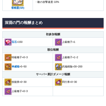
・敵の攻撃速度-10%
雪精霊(SR)
深淵の門の報酬まとめ
初参加報酬
宝石
×150
上級種子×1
順位報酬
特級種子×0~3
上級種子×1~2
神威槌
×5~50
武魂精髄×30~200
サーバー累計ダメージ報酬
技能券×0~30
同行券×0~30
上級種子×0~3