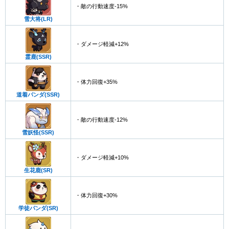
・敵の行動速度-15%
雪大将(LR)
・ダメージ軽減+12%
霊鹿(SSR)
・体力回復+35%
道着パンダ(SSR)
・敵の行動速度-12%
雪妖怪(SSR)
・ダメージ軽減+10%
生花鹿(SR)
・体力回復+30%
学徒パンダ(SR)