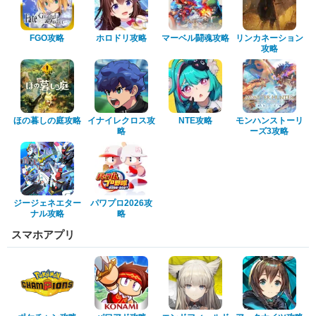
FGO攻略
ホロドリ攻略
マーベル闘魂攻略
リンカネーション
攻略
ほの暮しの庭攻略
イナイレクロス攻
NTE攻略
モンハンストーリ
略
ーズ3攻略
ジージェネエター
パワプロ2026攻
ナル攻略
略
スマホアプリ