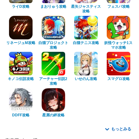
ライD攻略
まおりゅう攻略
星矢ジャスティス
フェスバ攻略
攻略
リネージュM攻略
白猫プロジェクト
白猫テニス攻略
妖怪ウォッチ1ス
攻略
マホ攻略
キノコ伝説攻略
アーチャー伝説2
いせのん攻略
スマグロ攻略
攻略
DDFF攻略
星屑の絆攻略
もっとみる