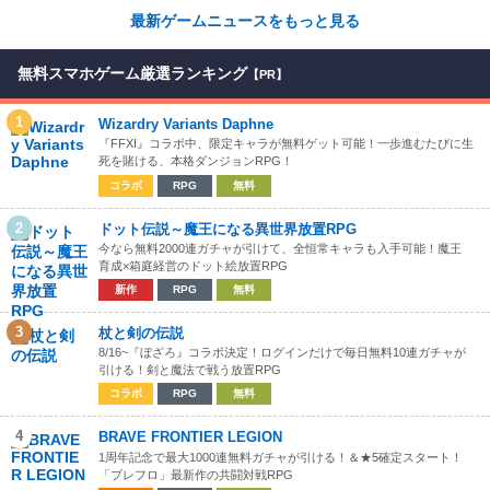
最新ゲームニュースをもっと見る
無料スマホゲーム厳選ランキング
【PR】
1
Wizardry Variants Daphne
『FFXI』コラボ中、限定キャラが無料ゲット可能！一歩進むたびに生
死を賭ける、本格ダンジョンRPG！
コラボ
RPG
無料
2
ドット伝説～魔王になる異世界放置RPG
今なら無料2000連ガチャが引けて、全恒常キャラも入手可能！魔王
育成×箱庭経営のドット絵放置RPG
新作
RPG
無料
3
杖と剣の伝説
8/16~『ぼざろ』コラボ決定！ログインだけで毎日無料10連ガチャが
引ける！剣と魔法で戦う放置RPG
コラボ
RPG
無料
4
BRAVE FRONTIER LEGION
1周年記念で最大1000連無料ガチャが引ける！＆★5確定スタート！
「ブレフロ」最新作の共闘対戦RPG