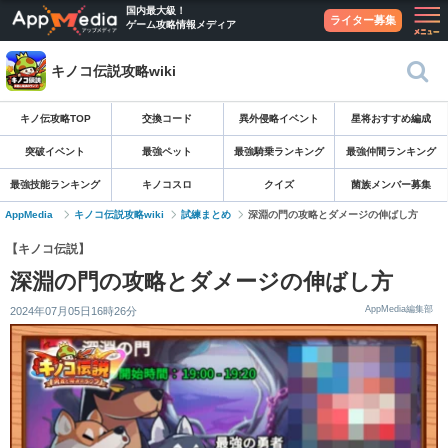
国内最大級！
ライター募集
ゲーム攻略情報メディア
キノコ伝説攻略wiki
キノ伝攻略TOP
交換コード
異外侵略イベント
星将おすすめ編成
突破イベント
最強ペット
最強騎乗ランキング
最強仲間ランキング
最強技能ランキング
キノコスロ
クイズ
菌族メンバー募集
AppMedia
キノコ伝説攻略wiki
試練まとめ
深淵の門の攻略とダメージの伸ばし方
【キノコ伝説】
深淵の門の攻略とダメージの伸ばし方
AppMedia編集部
2024年07月05日16時26分