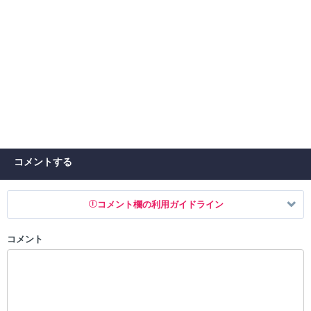
コメントする
コメント欄の利用ガイドライン
コメント
以下の書き込みを禁止とし、場合によってはコメント削除や書き込み制
限を行う可能性がございます。 あらかじめご了承ください。
・公序良俗に反する投稿
・スパムなど、記事内容と関係のない投稿