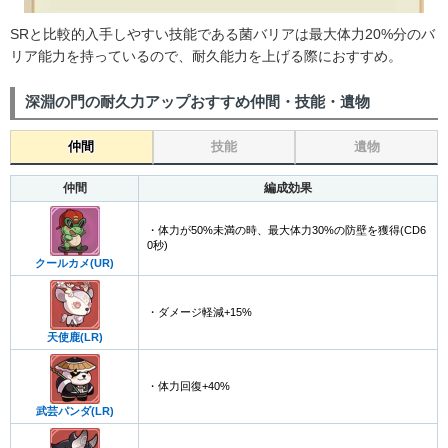
SRと比較的入手しやすい技能である菌バリアは最大体力20%分のバ
リア能力を持っているので、耐久能力を上げる際におすすめ。
深淵の門の耐久力アップおすすめ仲間・技能・遺物
仲間
技能
遺物
仲間
編成効果
・体力が50%未満の時、最大体力30%の防壁を獲得(CD6
0秒)
クールカメ(UR)
・ダメージ軽減+15%
天使鹿(LR)
・体力回復+40%
武芸パンダ(LR)