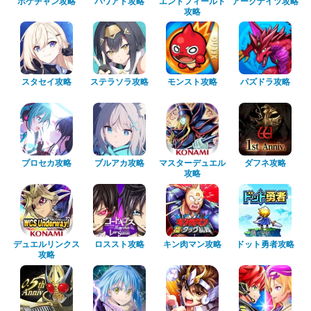
ポケチャン攻略
パワアド攻略
エンドフィールド
アークナイツ攻略
攻略
スタセイ攻略
ステラソラ攻略
モンスト攻略
パズドラ攻略
プロセカ攻略
ブルアカ攻略
マスターデュエル
ダフネ攻略
攻略
デュエルリンクス
ロススト攻略
キン肉マン攻略
ドット勇者攻略
攻略