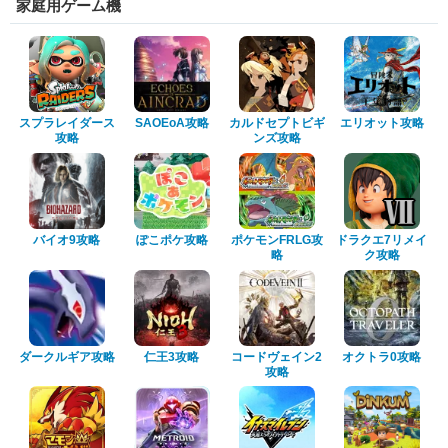
家庭用ゲーム機
スプラレイダース
SAOEoA攻略
カルドセプトビギ
エリオット攻略
攻略
ンズ攻略
バイオ9攻略
ぽこポケ攻略
ポケモンFRLG攻
ドラクエ7リメイ
略
ク攻略
ダークルギア攻略
仁王3攻略
コードヴェイン2
オクトラ0攻略
攻略