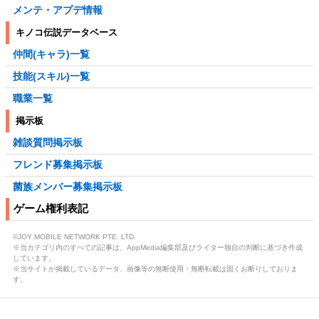
メンテ・アプデ情報
キノコ伝説データベース
仲間(キャラ)一覧
技能(スキル)一覧
職業一覧
掲示板
雑談質問掲示板
フレンド募集掲示板
菌族メンバー募集掲示板
ゲーム権利表記
©JOY MOBILE NETWORK PTE. LTD.
※当カテゴリ内のすべての記事は、AppMedia編集部及びライター独自の判断に基づき作成
しています。
※当サイトが掲載しているデータ、画像等の無断使用・無断転載は固くお断りしておりま
す。