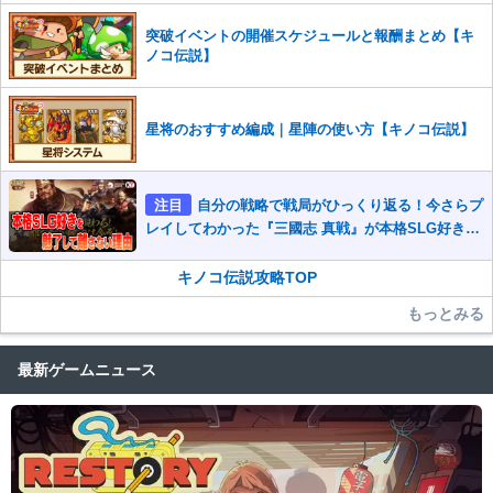
突破イベントの開催スケジュールと報酬まとめ【キ
ノコ伝説】
星将のおすすめ編成｜星陣の使い方【キノコ伝説】
注目
自分の戦略で戦局がひっくり返る！今さらプ
レイしてわかった『三國志 真戦』が本格SLG好きを
魅了して離さないワケ
キノコ伝説攻略TOP
もっとみる
最新ゲームニュース