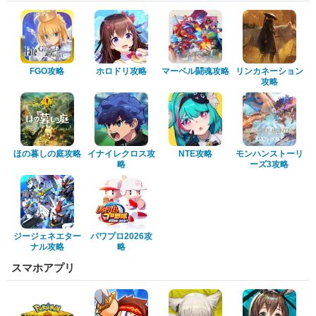
FGO攻略
ホロドリ攻略
マーベル闘魂攻略
リンカネーション
攻略
ほの暮しの庭攻略
イナイレクロス攻
NTE攻略
モンハンストーリ
略
ーズ3攻略
ジージェネエター
パワプロ2026攻
ナル攻略
略
スマホアプリ