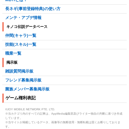
長ネギ(事前登録特典)の使い方
メンテ・アプデ情報
キノコ伝説データベース
仲間(キャラ)一覧
技能(スキル)一覧
職業一覧
掲示板
雑談質問掲示板
フレンド募集掲示板
菌族メンバー募集掲示板
ゲーム権利表記
©JOY MOBILE NETWORK PTE. LTD.
※当カテゴリ内のすべての記事は、AppMedia編集部及びライター独自の判断に基づき作成
しています。
※当サイトが掲載しているデータ、画像等の無断使用・無断転載は固くお断りしておりま
す。