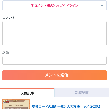
コメント欄の利用ガイドライン
コメント
以下の書き込みを禁止とし、場合によってはコメント削除や書き込み制
限を行う可能性がございます。 あらかじめご了承ください。
・公序良俗に反する投稿
・スパムなど、記事内容と関係のない投稿
・誰かになりすます行為
・個人情報の投稿や、他者のプライバシーを侵害する投稿
名前
・一度削除された投稿を再び投稿すること
・外部サイトへの誘導や宣伝
・アカウントの売買など金銭が絡む内容の投稿
・各ゲームのネタバレを含む内容の投稿
・その他、管理者が不適切と判断した投稿
コメントの削除につきましては下記フォームより申請をいた
だけますでしょうか。
新着記事
人気記事
コメントの削除を申請する
※投稿内容を確認後、順次対応さ
せていただきます。ご了承ください。
交換コードの最新一覧と入力方法【キノコ伝説】
※一度削除したコメントは復元ができませんのでご注意くだ