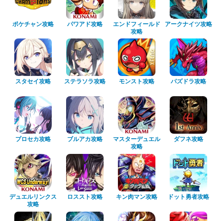
ポケチャン攻略
パワアド攻略
エンドフィールド
アークナイツ攻略
攻略
スタセイ攻略
ステラソラ攻略
モンスト攻略
パズドラ攻略
プロセカ攻略
ブルアカ攻略
マスターデュエル
ダフネ攻略
攻略
デュエルリンクス
ロススト攻略
キン肉マン攻略
ドット勇者攻略
攻略