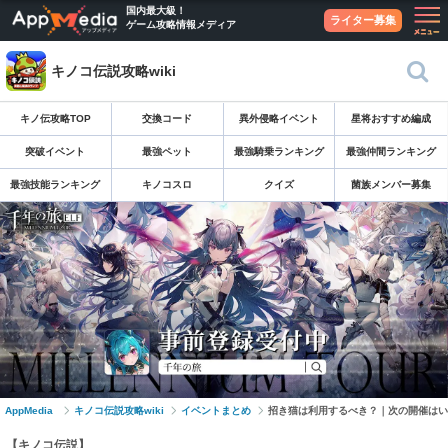
国内最大級！
ライター募集
ゲーム攻略情報メディア
キノコ伝説攻略wiki
キノ伝攻略TOP
交換コード
異外侵略イベント
星将おすすめ編成
突破イベント
最強ペット
最強騎乗ランキング
最強仲間ランキング
最強技能ランキング
キノコスロ
クイズ
菌族メンバー募集
AppMedia
キノコ伝説攻略wiki
イベントまとめ
招き猫は利用するべき？｜次の開催はい
【キノコ伝説】