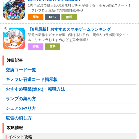
1周年記念で最大1000連無料ガチャが引ける！＆★5確定スタート！
「ブレフロ」最新作の共闘対戦RPG
周年
RPG
無料
5
【8月最新】おすすめスマホゲームランキング
話題の新作やガチャが沢山引ける注目作、周年&コラボ開催タイト
ル、リセマラおすすめなどを完全網羅！
特集
無料
注目記事
交換コード一覧
キノフレ召還コード掲示板
おすすめ職業(進化)・転職方法
ランプの集め方
シェアのやり方
広告の消し方
攻略情報
イベント攻略