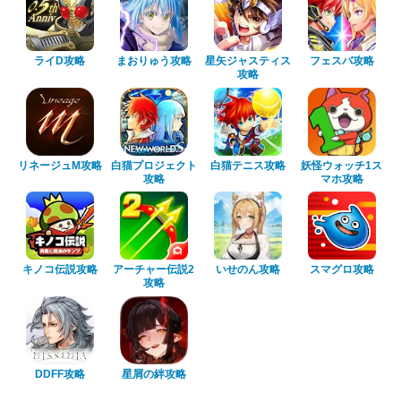
ライD攻略
まおりゅう攻略
星矢ジャスティス
フェスバ攻略
攻略
リネージュM攻略
白猫プロジェクト
白猫テニス攻略
妖怪ウォッチ1ス
攻略
マホ攻略
キノコ伝説攻略
アーチャー伝説2
いせのん攻略
スマグロ攻略
攻略
DDFF攻略
星屑の絆攻略