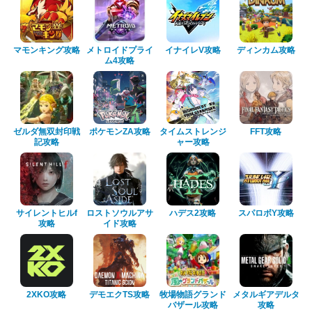
マモンキング攻略
メトロイドプライ
イナイレV攻略
ディンカム攻略
ム4攻略
ゼルダ無双封印戦
ポケモンZA攻略
タイムストレンジ
FFT攻略
記攻略
ャー攻略
サイレントヒルf
ロストソウルアサ
ハデス2攻略
スパロボY攻略
攻略
イド攻略
2XKO攻略
デモエクTS攻略
牧場物語グランド
メタルギアデルタ
バザール攻略
攻略