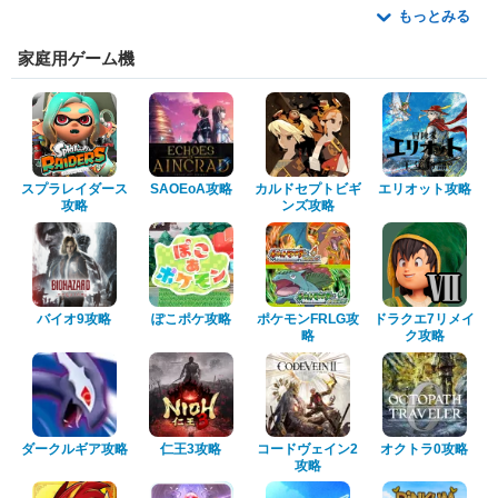
もっとみる
家庭用ゲーム機
スプラレイダース
SAOEoA攻略
カルドセプトビギ
エリオット攻略
攻略
ンズ攻略
バイオ9攻略
ぽこポケ攻略
ポケモンFRLG攻
ドラクエ7リメイ
略
ク攻略
ダークルギア攻略
仁王3攻略
コードヴェイン2
オクトラ0攻略
攻略