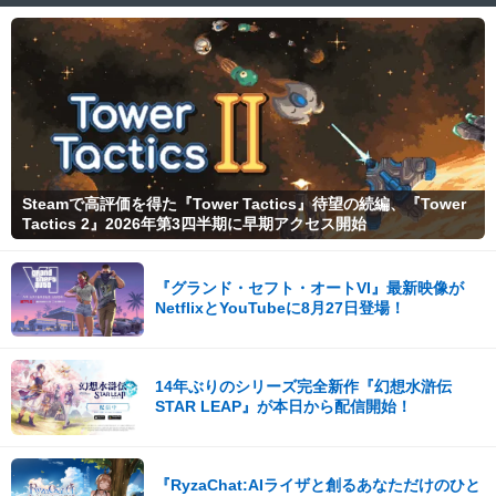
Steamで高評価を得た『Tower Tactics』待望の続編、『Tower
Tactics 2』2026年第3四半期に早期アクセス開始
『グランド・セフト・オートVI』最新映像が
NetflixとYouTubeに8月27日登場！
14年ぶりのシリーズ完全新作『幻想水滸伝
STAR LEAP』が本日から配信開始！
『RyzaChat:AIライザと創るあなただけのひと