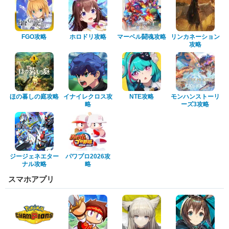
FGO攻略
ホロドリ攻略
マーベル闘魂攻略
リンカネーション
攻略
ほの暮しの庭攻略
イナイレクロス攻
NTE攻略
モンハンストーリ
略
ーズ3攻略
ジージェネエター
パワプロ2026攻
ナル攻略
略
スマホアプリ