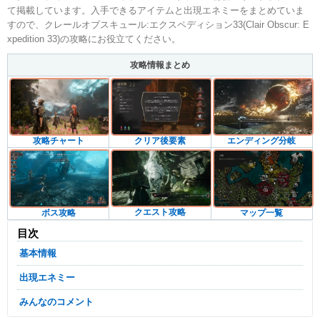
て掲載しています。入手できるアイテムと出現エネミーをまとめていま
すので、クレールオブスキュール:エクスペディション33(Clair Obscur: E
xpedition 33)の攻略にお役立てください。
攻略情報まとめ
攻略チャート
クリア後要素
エンディング分岐
クエスト攻略
ボス攻略
マップ一覧
目次
基本情報
出現エネミー
みんなのコメント