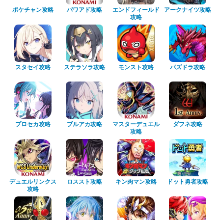
ポケチャン攻略
パワアド攻略
エンドフィールド
アークナイツ攻略
攻略
スタセイ攻略
ステラソラ攻略
モンスト攻略
パズドラ攻略
プロセカ攻略
ブルアカ攻略
マスターデュエル
ダフネ攻略
攻略
デュエルリンクス
ロススト攻略
キン肉マン攻略
ドット勇者攻略
攻略