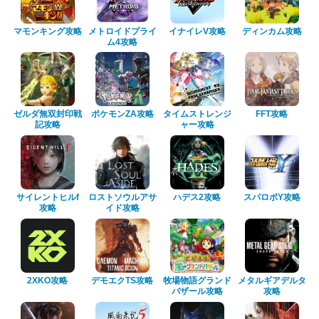
マモンキング攻略
メトロイドプライ
イナイレV攻略
ディンカム攻略
ム4攻略
ゼルダ無双封印戦
ポケモンZA攻略
タイムストレンジ
FFT攻略
記攻略
ャー攻略
サイレントヒルf
ロストソウルアサ
ハデス2攻略
スパロボY攻略
攻略
イド攻略
2XKO攻略
デモエクTS攻略
牧場物語グランド
メタルギアデルタ
バザール攻略
攻略