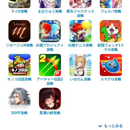
ライD攻略
まおりゅう攻略
星矢ジャスティス
フェスバ攻略
攻略
リネージュM攻略
白猫プロジェクト
白猫テニス攻略
妖怪ウォッチ1ス
攻略
マホ攻略
キノコ伝説攻略
アーチャー伝説2
いせのん攻略
スマグロ攻略
攻略
DDFF攻略
星屑の絆攻略
もっとみる