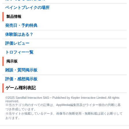
ペイントブレイクの場所
製品情報
発売日・予約特典
体験版はある？
評価レビュー
トロフィー一覧
掲示板
雑談・質問掲示板
評価・感想掲示板
ゲーム権利表記
©2025 Sandfall Interactive SAS – Published by Kepler Interactive Limited. All rights
reserved.
※当カテゴリ内のすべての記事は、AppMedia編集部及びライター独自の判断に基
づき作成しています。
※当サイトが掲載しているデータ、画像等の無断使用・無断転載は固くお断りして
おります。