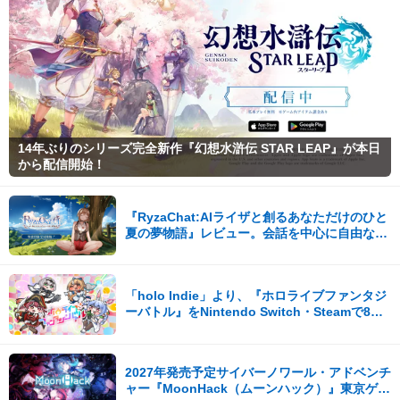
14年ぶりのシリーズ完全新作『幻想水滸伝 STAR LEAP』が本日
から配信開始！
『RyzaChat:AIライザと創るあなただけのひと
夏の夢物語』レビュー。会話を中心に自由な冒
険を進めていくシステムはこれまでにない新鮮
な体験が楽しめる【先行プレイレポート】
「holo Indie」より、『ホロライブファンタジ
ーバトル』をNintendo Switch・Steamで8月7
日発売！
2027年発売予定サイバーノワール・アドベンチ
ャー『MoonHack（ムーンハック）』東京ゲー