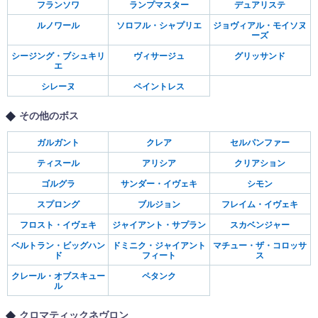
フランソワ
ランプマスター
デュアリステ
ルノワール
ソロフル・シャプリエ
ジョヴィアル・モイソヌ
ーズ
シージング・ブシュキリ
ヴィサージュ
グリッサンド
エ
シレーヌ
ペイントレス
その他のボス
ガルガント
クレア
セルパンファー
ティスール
アリシア
クリアション
ゴルグラ
サンダー・イヴェキ
シモン
スプロング
ブルジョン
フレイム・イヴェキ
フロスト・イヴェキ
ジャイアント・サプラン
スカベンジャー
ベルトラン・ビッグハン
ドミニク・ジャイアント
マチュー・ザ・コロッサ
ド
フィート
ス
クレール・オブスキュー
ペタンク
ル
クロマティックネヴロン