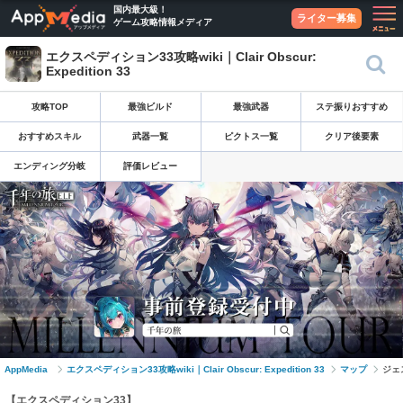
国内最大級！
ライター募集
ゲーム攻略情報メディア
エクスペディション33攻略wiki｜Clair Obscur:
Expedition 33
攻略TOP
最強ビルド
最強武器
ステ振りおすすめ
おすすめスキル
武器一覧
ピクトス一覧
クリア後要素
エンディング分岐
評価レビュー
AppMedia
エクスペディション33攻略wiki｜Clair Obscur: Expedition 33
マップ
ジェ
【エクスペディション33】