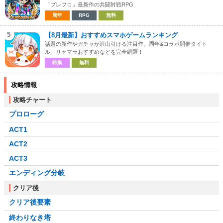
「ブレフロ」最新作の共闘対戦RPG
周年
RPG
無料
5
【8月最新】おすすめスマホゲームランキング
話題の新作やガチャが沢山引ける注目作、周年&コラボ開催タイト
ル、リセマラおすすめなどを完全網羅！
特集
無料
攻略情報
攻略チャート
プロローグ
ACT1
ACT2
ACT3
エンディング分岐
クリア後
クリア後要素
終わりなき塔