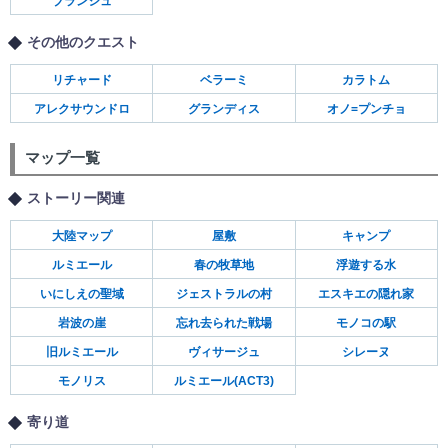
ブランシュ
その他のクエスト
リチャード
ベラーミ
カラトム
アレクサウンドロ
グランディス
オノ=プンチョ
マップ一覧
ストーリー関連
大陸マップ
屋敷
キャンプ
ルミエール
春の牧草地
浮遊する水
いにしえの聖域
ジェストラルの村
エスキエの隠れ家
岩波の崖
忘れ去られた戦場
モノコの駅
旧ルミエール
ヴィサージュ
シレーヌ
モノリス
ルミエール(ACT3)
寄り道