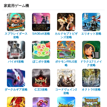
家庭用ゲーム機
スプラレイダース
SAOEoA攻略
カルドセプトビギ
エリオット攻略
攻略
ンズ攻略
バイオ9攻略
ぽこポケ攻略
ポケモンFRLG攻
ドラクエ7リメイ
略
ク攻略
ダークルギア攻略
仁王3攻略
コードヴェイン2
オクトラ0攻略
攻略