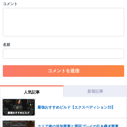
コメント
以下の書き込みを禁止とし、場合によってはコメント削除や書き込み制
限を行う可能性がございます。 あらかじめご了承ください。
・公序良俗に反する投稿
・スパムなど、記事内容と関係のない投稿
・誰かになりすます行為
・個人情報の投稿や、他者のプライバシーを侵害する投稿
名前
・一度削除された投稿を再び投稿すること
・外部サイトへの誘導や宣伝
・アカウントの売買など金銭が絡む内容の投稿
・各ゲームのネタバレを含む内容の投稿
・その他、管理者が不適切と判断した投稿
コメントの削除につきましては下記フォームより申請をいた
だけますでしょうか。
新着記事
人気記事
コメントの削除を申請する
※投稿内容を確認後、順次対応さ
せていただきます。ご了承ください。
最強おすすめビルド【エクスペディション33】
※一度削除したコメントは復元ができませんのでご注意くだ
さい。
また、過度な利用規約の違反や、弊社に損害の及ぶ内容の書き込みがあ
クリア後の追加要素と周回プレイの引き継ぎ要素