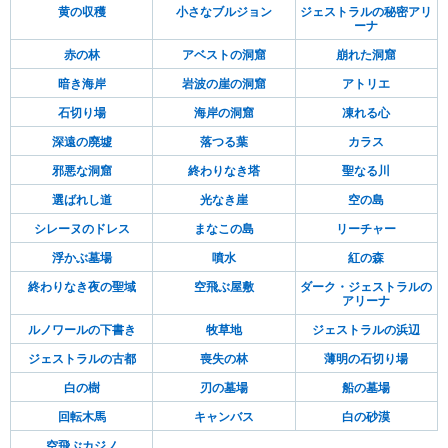
黄の収穫
小さなブルジョン
ジェストラルの秘密アリ
ーナ
赤の林
アベストの洞窟
崩れた洞窟
暗き海岸
岩波の崖の洞窟
アトリエ
石切り場
海岸の洞窟
凍れる心
深遠の廃墟
落つる葉
カラス
邪悪な洞窟
終わりなき塔
聖なる川
選ばれし道
光なき崖
空の島
シレーヌのドレス
まなこの島
リーチャー
浮かぶ墓場
噴水
紅の森
終わりなき夜の聖域
空飛ぶ屋敷
ダーク・ジェストラルの
アリーナ
ルノワールの下書き
牧草地
ジェストラルの浜辺
ジェストラルの古都
喪失の林
薄明の石切り場
白の樹
刃の墓場
船の墓場
回転木馬
キャンバス
白の砂漠
空飛ぶカジノ