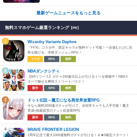
ムダンジョン13出展！
最新ゲームニュースをもっと見る
無料スマホゲーム厳選ランキング
【PR】
1
Wizardry Variants Daphne
『FFXI』コラボ中、限定キャラが無料ゲット可能！一歩進むたびに生
死を賭ける、本格ダンジョンRPG！
コラボ
RPG
無料
2
NBAダンクシティ
【8/6リリース】ガチャ240連分以上が引けるイベを開催中！NBAス
ターで魅せる爽快ストリートバスケ！
新作
SPG
無料
3
ドット伝説～魔王になる異世界放置RPG
今なら無料2000連ガチャが引けて、全恒常キャラも入手可能！魔王
育成×箱庭経営のドット絵放置RPG
新作
RPG
無料
4
BRAVE FRONTIER LEGION
1周年記念で最大1000連無料ガチャが引ける！＆★5確定スタート！