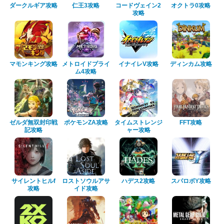
ダークルギア攻略
仁王3攻略
コードヴェイン2
オクトラ0攻略
攻略
マモンキング攻略
メトロイドプライ
イナイレV攻略
ディンカム攻略
ム4攻略
ゼルダ無双封印戦
ポケモンZA攻略
タイムストレンジ
FFT攻略
記攻略
ャー攻略
サイレントヒルf
ロストソウルアサ
ハデス2攻略
スパロボY攻略
攻略
イド攻略