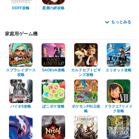
DDFF攻略
星屑の絆攻略
もっとみる
家庭用ゲーム機
スプラレイダース
SAOEoA攻略
カルドセプトビギ
エリオット攻略
攻略
ンズ攻略
バイオ9攻略
ぽこポケ攻略
ポケモンFRLG攻
ドラクエ7リメイ
略
ク攻略