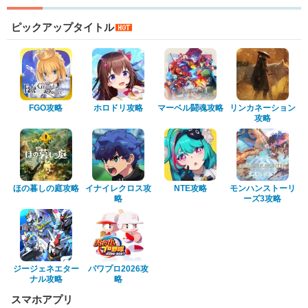
ピックアップタイトル
FGO攻略
ホロドリ攻略
マーベル闘魂攻略
リンカネーション
攻略
ほの暮しの庭攻略
イナイレクロス攻
NTE攻略
モンハンストーリ
略
ーズ3攻略
ジージェネエター
パワプロ2026攻
ナル攻略
略
スマホアプリ