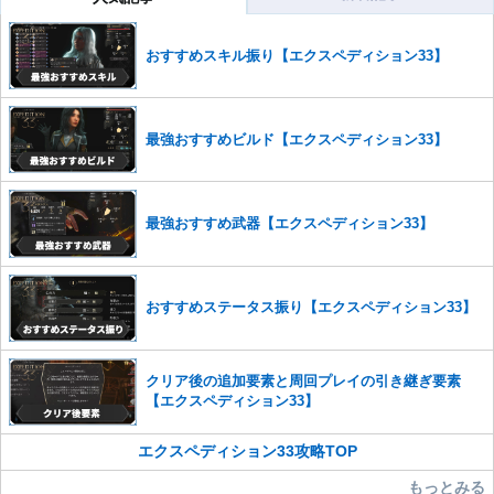
コメントの削除を申請する
※投稿内容を確認後、順次対応さ
せていただきます。ご了承ください。
おすすめスキル振り【エクスペディション33】
※一度削除したコメントは復元ができませんのでご注意くだ
さい。
また、過度な利用規約の違反や、弊社に損害の及ぶ内容の書き込みがあ
最強おすすめビルド【エクスペディション33】
った場合は、法的措置をとらせていただく場合もございますので、あら
かじめご理解くださいませ。
最強おすすめ武器【エクスペディション33】
おすすめステータス振り【エクスペディション33】
クリア後の追加要素と周回プレイの引き継ぎ要素
【エクスペディション33】
エクスペディション33攻略TOP
もっとみる