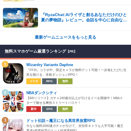
『RyzaChat:AIライザと創るあなただけのひと
夏の夢物語』レビュー。会話を中心に自由な冒
険を進めていくシステムはこれまでにない新鮮
な体験が楽しめる【先行プレイレポート】
最新ゲームニュースをもっと見る
無料スマホゲーム厳選ランキング
【PR】
1
Wizardry Variants Daphne
『FFXI』コラボ中、限定キャラが無料ゲット可能！一歩進むたびに生
死を賭ける、本格ダンジョンRPG！
コラボ
RPG
無料
2
NBAダンクシティ
【8/6リリース】ガチャ240連分以上が引けるイベを開催中！NBAス
ターで魅せる爽快ストリートバスケ！
新作
SPG
無料
3
ドット伝説～魔王になる異世界放置RPG
今なら無料2000連ガチャが引けて、全恒常キャラも入手可能！魔王
育成×箱庭経営のドット絵放置RPG