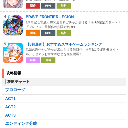
新作
RPG
無料
4
BRAVE FRONTIER LEGION
1周年記念で最大1000連無料ガチャが引ける！＆★5確定スタート！
「ブレフロ」最新作の共闘対戦RPG
周年
RPG
無料
5
【8月最新】おすすめスマホゲームランキング
話題の新作やガチャが沢山引ける注目作、周年&コラボ開催タイト
ル、リセマラおすすめなどを完全網羅！
特集
無料
攻略情報
攻略チャート
プロローグ
ACT1
ACT2
ACT3
エンディング分岐