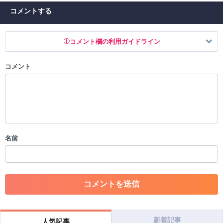
コメントする
コメント欄の利用ガイドライン
コメント
以下の書き込みを禁止とし、場合によってはコメント削除や書き込み制
限を行う可能性がございます。 あらかじめご了承ください。
・公序良俗に反する投稿
・スパムなど、記事内容と関係のない投稿
・誰かになりすます行為
・個人情報の投稿や、他者のプライバシーを侵害する投稿
名前
・一度削除された投稿を再び投稿すること
・外部サイトへの誘導や宣伝
・アカウントの売買など金銭が絡む内容の投稿
・各ゲームのネタバレを含む内容の投稿
・その他、管理者が不適切と判断した投稿
コメントの削除につきましては下記フォームより申請をいた
だけますでしょうか。
新着記事
人気記事