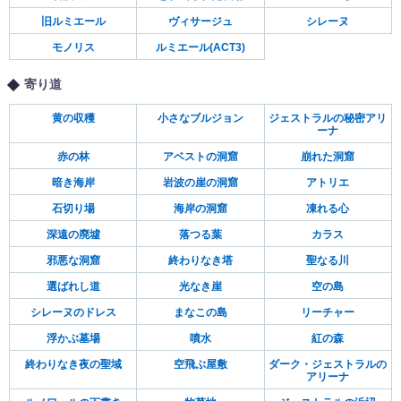
旧ルミエール
ヴィサージュ
シレーヌ
モノリス
ルミエール(ACT3)
寄り道
黄の収穫
小さなブルジョン
ジェストラルの秘密アリ
ーナ
赤の林
アベストの洞窟
崩れた洞窟
暗き海岸
岩波の崖の洞窟
アトリエ
石切り場
海岸の洞窟
凍れる心
深遠の廃墟
落つる葉
カラス
邪悪な洞窟
終わりなき塔
聖なる川
選ばれし道
光なき崖
空の島
シレーヌのドレス
まなこの島
リーチャー
浮かぶ墓場
噴水
紅の森
終わりなき夜の聖域
空飛ぶ屋敷
ダーク・ジェストラルの
アリーナ