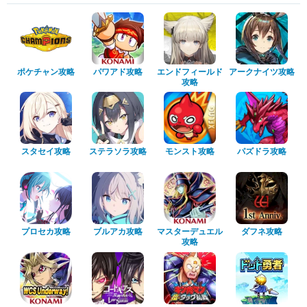
ポケチャン攻略
パワアド攻略
エンドフィールド
アークナイツ攻略
攻略
スタセイ攻略
ステラソラ攻略
モンスト攻略
パズドラ攻略
プロセカ攻略
ブルアカ攻略
マスターデュエル
ダフネ攻略
攻略