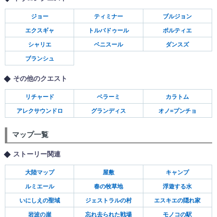
ジョー
ティミナー
ブルジョン
エクスギャ
トルバドゥール
ポルティエ
シャリエ
ベニスール
ダンスズ
ブランシュ
その他のクエスト
リチャード
ベラーミ
カラトム
アレクサウンドロ
グランディス
オノ=プンチョ
マップ一覧
ストーリー関連
大陸マップ
屋敷
キャンプ
ルミエール
春の牧草地
浮遊する水
いにしえの聖域
ジェストラルの村
エスキエの隠れ家
岩波の崖
忘れ去られた戦場
モノコの駅