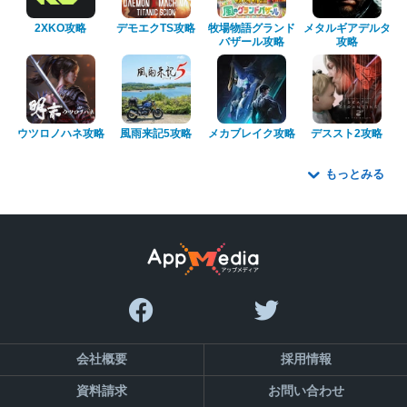
2XKO攻略
デモエクTS攻略
牧場物語グランド
メタルギアデルタ
バザール攻略
攻略
ウツロノハネ攻略
風雨来記5攻略
メカブレイク攻略
デススト2攻略
もっとみる
会社概要
採用情報
資料請求
お問い合わせ