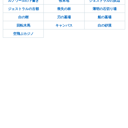
ルノワールの下書き
牧草地
ジェストラルの浜辺
ジェストラルの古都
喪失の林
薄明の石切り場
白の樹
刃の墓場
船の墓場
回転木馬
キャンバス
白の砂漠
空飛ぶカジノ