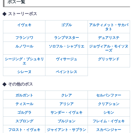
ボス一覧
ストーリーボス
イヴェキ
ゴブル
アルティメット・サカパ
タト
フランソワ
ランプマスター
デュアリステ
ルノワール
ソロフル・シャプリエ
ジョヴィアル・モイソヌ
ーズ
シージング・ブシュキリ
ヴィサージュ
グリッサンド
エ
シレーヌ
ペイントレス
その他のボス
ガルガント
クレア
セルパンファー
ティスール
アリシア
クリアション
ゴルグラ
サンダー・イヴェキ
シモン
スプロング
ブルジョン
フレイム・イヴェキ
フロスト・イヴェキ
ジャイアント・サプラン
スカベンジャー