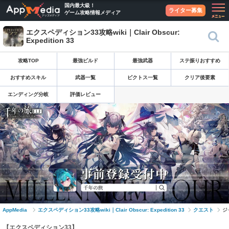
国内最大級！
ライター募集
ゲーム攻略情報メディア
エクスペディション33攻略wiki｜Clair Obscur:
Expedition 33
攻略TOP
最強ビルド
最強武器
ステ振りおすすめ
おすすめスキル
武器一覧
ピクトス一覧
クリア後要素
エンディング分岐
評価レビュー
AppMedia
エクスペディション33攻略wiki｜Clair Obscur: Expedition 33
クエスト
ジ
【エクスペディション33】