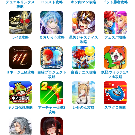
デュエルリンクス
ロススト攻略
キン肉マン攻略
ドット勇者攻略
攻略
ライD攻略
まおりゅう攻略
星矢ジャスティス
フェスバ攻略
攻略
リネージュM攻略
白猫プロジェクト
白猫テニス攻略
妖怪ウォッチ1ス
攻略
マホ攻略
キノコ伝説攻略
アーチャー伝説2
いせのん攻略
スマグロ攻略
攻略