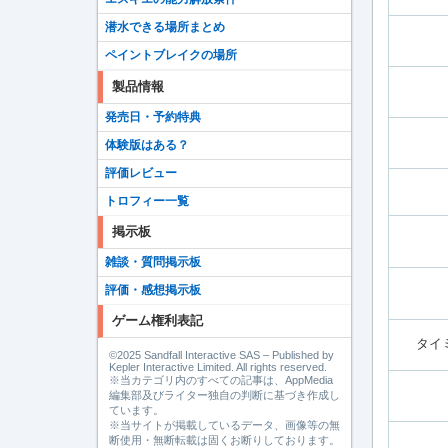
潜水できる場所まとめ
ペイントブレイクの場所
製品情報
発売日・予約特典
体験版はある？
評価レビュー
トロフィー一覧
掲示板
雑談・質問掲示板
評価・感想掲示板
ゲーム権利表記
タイ
©2025 Sandfall Interactive SAS – Published by
Kepler Interactive Limited. All rights reserved.
※当カテゴリ内のすべての記事は、AppMedia
編集部及びライター独自の判断に基づき作成し
ています。
※当サイトが掲載しているデータ、画像等の無
断使用・無断転載は固くお断りしております。