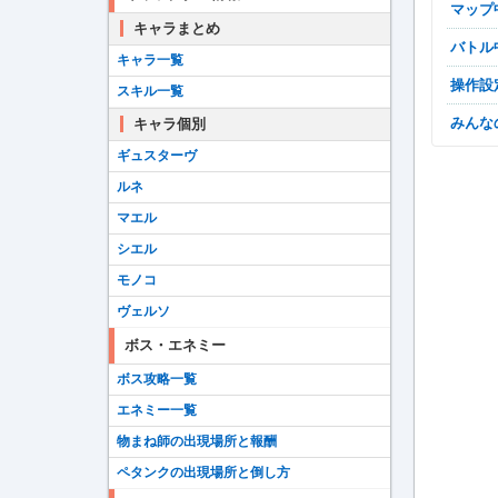
マッ
キャラまとめ
バト
キャラ一覧
操作
スキル一覧
みん
キャラ個別
ギュスターヴ
ルネ
マエル
シエル
モノコ
ヴェルソ
ボス・エネミー
ボス攻略一覧
エネミー一覧
物まね師の出現場所と報酬
ペタンクの出現場所と倒し方