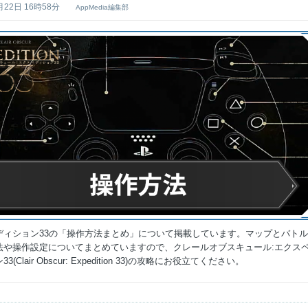
月22日 16時58分
AppMedia編集部
ディション33の「操作方法まとめ」について掲載しています。マップとバト
法や操作設定についてまとめていますので、クレールオブスキュール:エクス
(Clair Obscur: Expedition 33)の攻略にお役立てください。