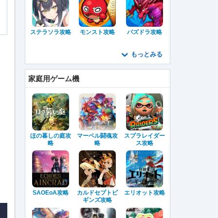
ステラソラ攻略
モンスト攻略
パズドラ攻略
もっとみる
家庭用ゲーム機
ほの暮しの庭攻
マーベル闘魂攻
スプラレイダー
略
略
ス攻略
SAOEoA攻略
カルドセプトビ
エリオット攻略
ギンズ攻略