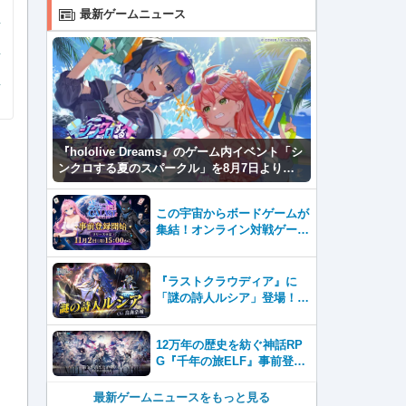
最新ゲームニュース
『hololive Dreams』のゲーム内イベント「シ
ンクロする夏のスパークル」を8月7日より開
催！
この宇宙からボードゲームが
集結！オンライン対戦ゲーム
『GALAST（ギャラスト）』
8月7日(金)より事前登録開
始！
『ラストクラウディア』に
「謎の詩人ルシア」登場！イ
ベント「復興と護り手たちの
狂騒曲」も開催中!!
12万年の歴史を紡ぐ神話RP
G『千年の旅ELF』事前登録
開始。壮大な世界観を楽しめ
る新作スマホゲーム！
最新ゲームニュースをもっと見る