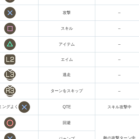
攻撃
–
スキル
–
アイテム
–
エイム
–
逃走
–
ターンをスキップ
–
ミングよく
QTE
スキル攻撃中
回避
敵の攻撃ターン中
ジャンプ