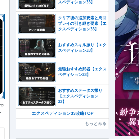
スペディション33】
クリア後の追加要素と周回
プレイの引き継ぎ要素【エ
クスペディション33】
おすすめスキル振り【エク
スペディション33】
最強おすすめ武器【エクス
ペディション33】
おすすめステータス振り
【エクスペディション
33】
ルで
ペ
エクスペディション33攻略TOP
もっとみる