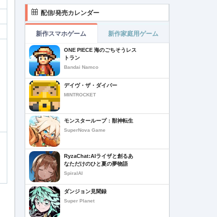
配信/発売カレンダー
新作スマホゲーム
新作家庭用ゲーム
ONE PIECE 海のごちそうレス
トラン
Bandai Namco
デイヴ・ザ・ダイバー
MINTROCKET
モンスターループ：獣神転生
SuperNova Game
RyzaChat:AIライザと創るあ
なただけのひと夏の夢物語
SpiralAI
ダンジョン見聞録
Super Planet