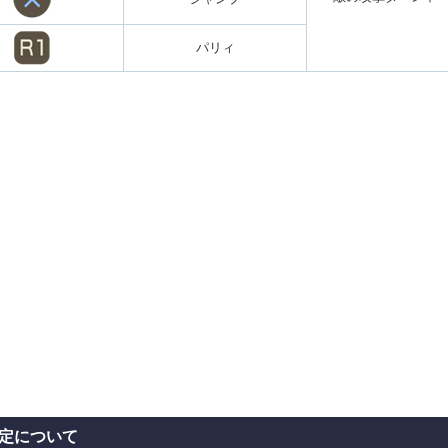
パリィ
定について