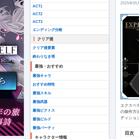
2025年05
ACT1
ACT2
ACT3
エンディング分岐
クリア後
クリア後要素
終わりなき塔
最強・おすすめ
最強キャラ
おすすめ特性
最強スキル
最強武器
エクスペ
最強ピクトス
の操作方
ディション33
最強ビルド
最強パーティ
目次
キャラクター情報