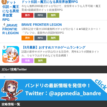
3
ドット伝説～魔王になる異世界放置RPG
今なら無料2000連ガチャが引けて、全恒常キャラも入手可能！魔王
育成×箱庭経営のドット絵放置RPG
新作
RPG
無料
4
BRAVE FRONTIER LEGION
1周年記念で最大1000連無料ガチャが引ける！＆★5確定スタート！
「ブレフロ」最新作の共闘対戦RPG
周年
RPG
無料
5
【8月最新】おすすめスマホゲームランキング
話題の新作やガチャが沢山引ける注目作、周年&コラボ開催タイト
ル、リセマラおすすめなどを完全網羅！
特集
無料
ガルパ攻略Twitter
..
攻略情報一覧