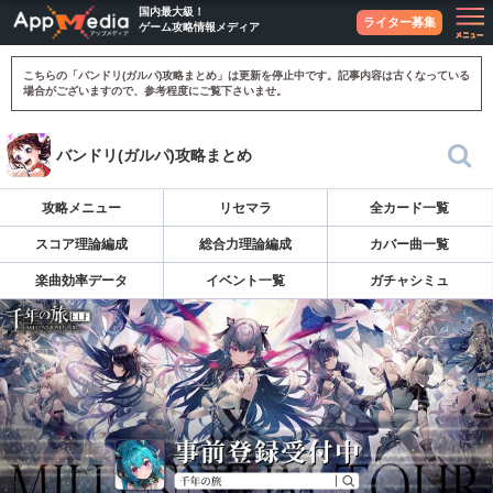
国内最大級！
ライター募集
ゲーム攻略情報メディア
こちらの「バンドリ(ガルパ)攻略まとめ」は更新を停止中です。記事内容は古くなっている
場合がございますので、参考程度にご覧下さいませ。
バンドリ(ガルパ)攻略まとめ
攻略メニュー
リセマラ
全カード一覧
スコア理論編成
総合力理論編成
カバー曲一覧
楽曲効率データ
イベント一覧
ガチャシミュ