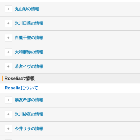
瞬間センチメンタル
What’s the POPIPA!?
気まぐれロマンティック
Singing “OURS”
太陽曰く燃えよカオス
丸山彩の情報
らしさ
イニシャル
Fantastic future
Sprechchor
GO! GO! MANIAC
午夜の待ち合わせ
丸山彩のプロフィール
White Afternoon
氷川日菜の情報
DISCOTHEQUE
Our Carol
新宝島
青い栞
丸山彩のキャラ一覧
夢を打ち抜く瞬間に！
ゆりゆららららゆるゆり大事件
魂のルフラン
氷川日菜のプロフィール
エイリアンエイリアン
白鷺千聖の情報
アイのシナリオ
開けたらDream！
奏(かなで)
Hacking to the Gate
氷川日菜のキャラ一覧
エクストラ・マジック・アワー
白鷺千聖のプロフィール
天ノ弱
Step×Step！
大和麻弥の情報
ETERNAL BLAZE
Q&Aリサイタル！
回レ！雪月花
白鷺千聖のキャラ一覧
インフェルノ
ミライトレイン
紅蓮の弓矢
Baby Sweet Berry Love
大和麻弥のプロフィール
StaRt
若宮イヴの情報
ロキ
Breakthrough!
The Everlasting Guilty Crown
ときめきポポロン♪
大和麻弥のキャラ一覧
ノーポイッ！
Roseliaの情報
若宮イヴのプロフィール
Photograph
カサブタ
Red fraction
春擬き
恋愛裁判
Sweets BAN!
Roseliaについて
若宮イヴのキャラ一覧
Rolling star
深愛
からくりピエロ
上海ハニー
Live Beyond!!
Northern lights
残酷な天使のテーゼ
湊友希那の情報
Stay Alive
コレカラ
ここから先は歌にならない
サムライハート(Some Like It Hot!!)
Shangri-La
花ハ踊レヤいろはにほ
湊友希那のプロフィール
全力少年
氷川紗夜の情報
夏に閉じ込めて
ハウトゥー世界征服
This game
ルカルカ★ナイトフィーバー
湊友希那のキャラ一覧
ドレミファロンド
勇気Limit！
ヒューマノイド
氷川紗夜のプロフィール
Believe in my existence
今井リサの情報
ノスタルジックレインフォール
POP TEAM EPIC
イントロダクション
ベノム
氷川紗夜のキャラ一覧
六兆年と一夜物語
DANCE!おジャ魔女