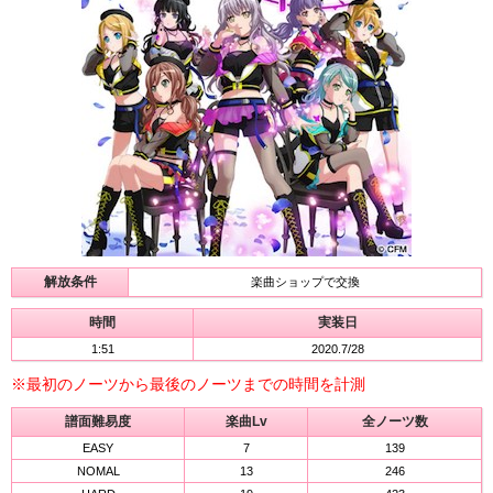
解放条件
楽曲ショップで交換
時間
実装日
1:51
2020.7/28
※最初のノーツから最後のノーツまでの時間を計測
譜面難易度
楽曲Lv
全ノーツ数
EASY
7
139
NOMAL
13
246