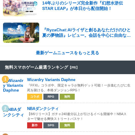
14年ぶりのシリーズ完全新作『幻想水滸伝
STAR LEAP』が本日から配信開始！
『RyzaChat:AIライザと創るあなただけのひと
夏の夢物語』レビュー。会話を中心に自由な冒
険を進めていくシステムはこれまでにない新鮮
な体験が楽しめる【先行プレイレポート】
最新ゲームニュースをもっと見る
無料スマホゲーム厳選ランキング
【PR】
1
Wizardry Variants Daphne
『FFXI』コラボ中、限定キャラが無料ゲット可能！一歩進むたびに生
死を賭ける、本格ダンジョンRPG！
コラボ
RPG
無料
2
NBAダンクシティ
【8/6リリース】ガチャ240連分以上が引けるイベを開催中！NBAス
ターで魅せる爽快ストリートバスケ！
新作
SPG
無料