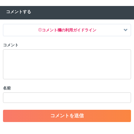
コメントする
コメント欄の利用ガイドライン
コメント
以下の書き込みを禁止とし、場合によってはコメント削除や書き込み制
限を行う可能性がございます。 あらかじめご了承ください。
・公序良俗に反する投稿
・スパムなど、記事内容と関係のない投稿
・誰かになりすます行為
・個人情報の投稿や、他者のプライバシーを侵害する投稿
名前
・一度削除された投稿を再び投稿すること
・外部サイトへの誘導や宣伝
・アカウントの売買など金銭が絡む内容の投稿
・各ゲームのネタバレを含む内容の投稿
・その他、管理者が不適切と判断した投稿
コメントの削除につきましては下記フォームより申請をいた
だけますでしょうか。