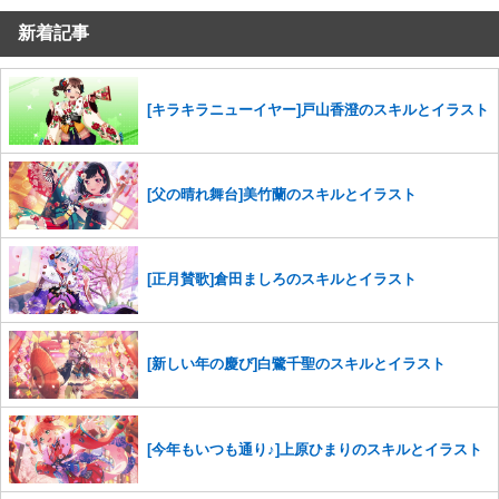
新着記事
コメントの削除を申請する
※投稿内容を確認後、順次対応さ
せていただきます。ご了承ください。
※一度削除したコメントは復元ができませんのでご注意くだ
さい。
[キラキラニューイヤー]戸山香澄のスキルとイラスト
また、過度な利用規約の違反や、弊社に損害の及ぶ内容の書き込みがあ
った場合は、法的措置をとらせていただく場合もございますので、あら
かじめご理解くださいませ。
[父の晴れ舞台]美竹蘭のスキルとイラスト
[正月賛歌]倉田ましろのスキルとイラスト
[新しい年の慶び]白鷺千聖のスキルとイラスト
[今年もいつも通り♪]上原ひまりのスキルとイラスト