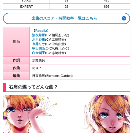
HARD
19
423
EXPERT
25
695
楽曲のスコア・時間効率一覧はこちら
【
Roselia
】
湊友希那
(CV:相羽あいな)
氷川紗夜
(CV:工藤晴香)
担当
今井リサ
(CV:中島由貴)
宇田川あこ
(CV:桜川めぐ)
白金燐子
(CV:志崎樺音)
作詞
水野悠良
作曲
のりP
編曲
日高勇輝(Elements Garden)
右肩の蝶ってどんな曲？