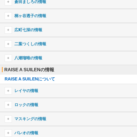
倉田ましろの情報
Wake up!
KING
倉田ましろのプロフィール
オトモダチフィルム
桐ヶ谷透子の情報
SPARK-AGAIN
倉田ましろのキャラ一覧
夜行性ハイズ
桐ヶ谷透子のプロフィール
広町七深の情報
チェリボム
桐ヶ谷透子のキャラ一覧
広町七深のプロフィール
Daydream café
二葉つくしの情報
広町七深のキャラ一覧
ディスカバリー！
二葉つくしのプロフィール
八潮瑠唯の情報
ミュージック・アワー
二葉つくしのキャラ一覧
RAISE A SUILENの情報
八潮瑠唯のプロフィール
ブルーバード
RAISE A SUILENについて
八潮瑠唯のキャラ一覧
群青日和
UNION
レイヤの情報
final phase
レイヤのプロフィール
ロックの情報
青と夏
レイヤのキャラ一覧
ロックのプロフィール
セツナトリップ
マスキングの情報
ロックのキャラ一覧
イエスタデイ
マスキングのプロフィール
パレオの情報
春〜Spring〜