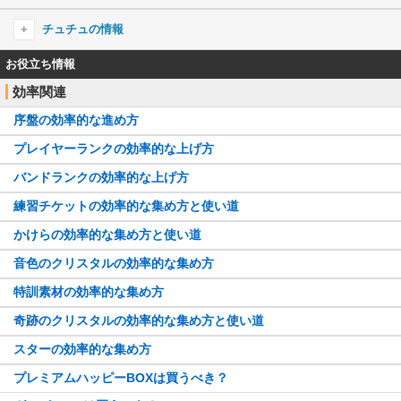
マスキングのキャラ一覧
パレオのプロフィール
大河よ共に泣いてくれ
チュチュの情報
パレオのキャラ一覧
DAYS of DASH
チュチュのプロフィール
お役立ち情報
怪物
効率関連
チュチュのキャラ一覧
序盤の効率的な進め方
プレイヤーランクの効率的な上げ方
バンドランクの効率的な上げ方
練習チケットの効率的な集め方と使い道
かけらの効率的な集め方と使い道
音色のクリスタルの効率的な集め方
特訓素材の効率的な集め方
奇跡のクリスタルの効率的な集め方と使い道
スターの効率的な集め方
プレミアムハッピーBOXは買うべき？