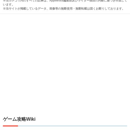
※当カテゴリ内のすべての記事は、AppMedia編集部及びライター独自の判断に基づき作成して
います。
※当サイトが掲載しているデータ、画像等の無断使用・無断転載は固くお断りしております。
ゲーム攻略Wiki