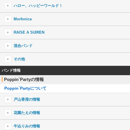
Hey-day狂騒曲(カプリチオ)
BLACK SHOUT
ハロー、ハッピーワールド！
パスパレボリューションず☆
ティアドロップス
Y.O.L.O!!!!!
Re:birth day
えがおのオーケストラっ！
はなまる◎アンダンテ
ときめきエクスペリエンス！
Morfonica
Jamboree!Journey!
LOUDER
ハピネスっ！ハピィーマジカルっ♪
ゆらゆらRing-Dong-Dance
キラキラだとか夢だとか〜Sing Girils〜
COMIC PANIC!!!
陽だまりロードナイト
Daylight-デイライト-
RAISE A SUIREN
ゴーカ！ごーかい！？ファントムシーフ！
SURVIVORねばーぎぶあっぷ
1000回潤んだ空
ツナグ、ソラモヨウ
熱色スターマイン
金色へのプレリュード
R・I・O・T
せかいのっびのびトレジャー！
Wonderland Girl
Happy Happy Party！
ランブリングメモリー
混合バンド
HEROIC ADVENT
ブルームブルーム
天下トーイツAtoZ☆
UNSTOPPABLE
YAPPY！ SCHOOL CARNIVAL☆彡
前へススメ！
ON YOUR MARK
Determination Symphony
クインティプル☆すまいる
flame of hope
その他
A DECLATION OF ×××
もういちどルミナス
わちゃ・もちゃ・ぺったん行進曲
キミにもらったもの
いつも通りのBrand new days
ONENESS
ハーモニー・デイ
ピコっと！パピっと！！ガルパ☆ピコ！！！
EXPOSE ’Burn out!!!'
Glitter＊Green
バンド情報
ゼッタイ宣言〜Recital〜
ふわふわ☆ゆめいろサンドイッチ
夢見るSunflower
Easy come,Easy go！
Opera of the wasteland
Sonorous
ひとりじゃないんだから
!NVATE SHOW!
Don’t be afraid
Poppin`Partyの情報
ぎゅっDAYS♪
ハイファイブ∞あどべんちゃっ
夏のドーン！
軌跡
Sasanqua
Secret Dawn
TWiNKLE CiRCLE
Beautiful Birthday
キャラソン
Poppin`Partyについて
きゅ〜まい＊flower
キミがいなくちゃっ！
I love your way！
八月のif
Neo-Aspect
fly with the night
大盛り一丁！ガルパ☆ピコ
mind of Prominence
どきどきSING OUT！
ワクワクmeetsトリップ
Legendary
はれやか すこやか ぴかりんりん♪
RED RED RED
Time Lapse
戸山香澄の情報
Fateful...
絆色のアンサンブル
OUTSIDER RODEO
花園電気ギター！！！
Sanctuary
I knew it!
あっつあつ常夏らぶ☆サマー！
クリスマスのうた
えがお・シング・あ・ソング
メリッサ
ラスハピーポー！
戸山香澄のプロフィール
Domination to world
花園たえの情報
チョコレイトの低音レシピ
R
ONE OF US
ゆめゆめグラデーション
B.O.F
にこ×にこ=ハイパースマイルパワー！
chAngE
競宴Red×Violet
戸山香澄のキャラ一覧
灼熱 Bonfire!
PASSIONATE ANTHEM
SENSENFUKOKU
遠い音楽〜ハートビート〜
花園たえのプロフィール
CiRCLING
Wonderful Sweet!
スマイルブーケでた〜まや〜！
秒針を噛む
牛込りみの情報
ピコたるもの、ふぃーばー！
Sacred world