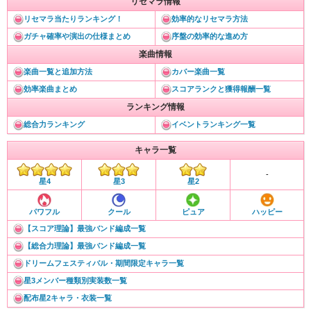
リセマラ情報
リセマラ当たりランキング！
効率的なリセマラ方法
ガチャ確率や演出の仕様まとめ
序盤の効率的な進め方
楽曲情報
楽曲一覧と追加方法
カバー楽曲一覧
効率楽曲まとめ
スコアランクと獲得報酬一覧
ランキング情報
総合力ランキング
イベントランキング一覧
キャラ一覧
-
星3
星4
星2
パワフル
クール
ピュア
ハッピー
【スコア理論】最強バンド編成一覧
【総合力理論】最強バンド編成一覧
ドリームフェスティバル・期間限定キャラ一覧
星3メンバー種類別実装数一覧
配布星2キャラ・衣装一覧