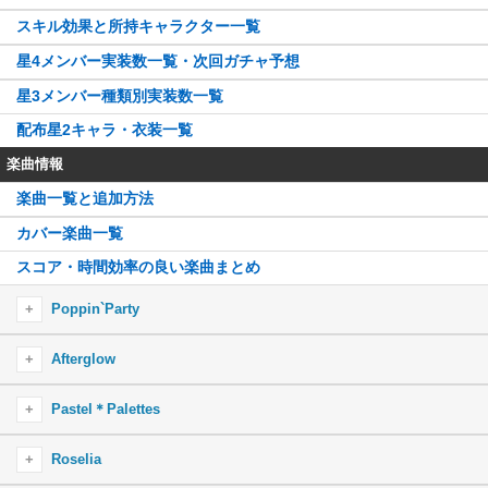
スキル効果と所持キャラクター一覧
星4メンバー実装数一覧・次回ガチャ予想
星3メンバー種類別実装数一覧
配布星2キャラ・衣装一覧
楽曲情報
楽曲一覧と追加方法
カバー楽曲一覧
スコア・時間効率の良い楽曲まとめ
Poppin`Party
Yes！BanG_Dream！
Afterglow
ぽっぴん’しゃっふる
That Is How I Roll
Pastel＊Palettes
STAR BEAT！〜ホシノコドウ〜
True color
しゅわりん☆どり〜みん
夏空SUN！SUN！SEVEN！
Roselia
Scarlet Sky
ドリームパレード
走り始めたばかりのキミに