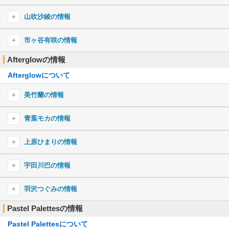
BRAVE JEWEL
カナユメ
す、好きなんかじゃない！
Light Delight
Winking☆Cheer
花園たえのキャラ一覧
おもいでイルミネーション
LEVEL5-judgelight-
HELL! or HELL?
ナカナ イナ カナイ
牛込りみのプロフィール
山吹沙綾の情報
Safe and Sound
Trouble Joyful!!
私の心はチョココロネ
Power of LOVE!!!
うぃーきゃん☆フレフレっ！
深海少女
Embrace of light
天体観測
牛込りみのキャラ一覧
Ringing Bloom
Off we go.
二重の虹
TITLE IDOL
山吹沙綾のプロフィール
えがお、み〜っけた！
Nevereverland
市ヶ谷有咲の情報
CORUSCATE-DNA-
正解はひとつ！じゃない！！
FIRE BIRD
カルマ
るんっ♪てぃてぃー！
最高(さあ行こう)！
山吹沙綾のキャラ一覧
CQCQ
にこにこねくと！
1/3の純情な感情
Afterglowの情報
市ヶ谷有咲のプロフィール
ハレ晴レユカイ
約束
Butter-Fly
パッパレ☆人生！バーン万歳！
ガールズコード
アゲハ蝶
ないすみちゅっ！
激動
Afterglowについて
市ヶ谷有咲のキャラ一覧
革命デュアリズム
"UNIONS"Road
Don’t say “lazy”
secret base〜君がくれたもの〜
Home Street
V.I.P
きらっ☆と キミフェス！
ヒトリノ夜
檄！帝国華撃団
Song I am.
great escape
美竹蘭の情報
キズナミュージック♪
ドリームパレード
COLORFUL BOX
シュガーソングとビターステップ
劣等上等
Break your desire
創聖のアクエリオン
アスノヨゾラ哨戒班
Jumpin’
そばかす
美竹蘭のプロフィール
いーあるふぁんくらぶ
青葉モカの情報
恋しさとせつなさと心強さと
Avant-garde HISTORY
GO!!!
READY STEADY GO
SAKURA MEMORIES
MOON PRIDE
美竹蘭のキャラ一覧
シルエット
ブリキノダンス
Blessing Chord
青葉モカのプロフィール
SAVIOR OF SONG
Redo
上原ひまりの情報
Returns
ふわふわ時間
ハッピーサマーウェディング
ZEAL of proud
DAYBREAK FRONTLINE
ムーンライト伝説
青葉モカのキャラ一覧
プライド革命
NO GIRL NO CRY
はなまるぴっぴはよいこだけ
上原ひまりのプロフィール
ひまわりの約束
宇田川巴の情報
Keep Heart
CORE PRIDE
ドラマツルギー
イマジネーション
Dreamer Go!
世界は恋に落ちている
上原ひまりのキャラ一覧
ロメオ
Proud of oneself
Keep the Heat and Fire Yourself Up
シル・ヴ・プレジデント
宇田川巴のプロフィール
Reach Out To The Truth
アニバーサリー
羽沢つぐみの情報
ハッピーシンセサイザ
Original Call
恋は混沌の隷也
ロストワンの号哭
宇田川巴のキャラ一覧
切ないSandglass
Pastel Palettesの情報
SAKURAスキップ
羽沢つぐみのプロフィール
overtuRe
Dragon Night
Crow Song
Hello! Wink!
みくみくにしてあげる♪【してやんよ】
Pastel Palettesについて
羽沢つぐみのキャラ一覧
Sing Alive
fantastic dreamer