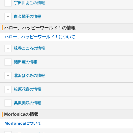
今井リサのプロフィール
ウィーアー！
宇田川あこの情報
Alchemy
キミの記憶
Make it!
今井リサのキャラ一覧
おジャ魔女カーニバル!!
空色デイズ
宇田川あこのプロフィール
シャルル
白金燐子の情報
夜に駆ける
好き！雪！本気マジック
光るなら
宇田川あこのキャラ一覧
ツキアカリのミチシルベ
ラムのラブソング
ハロー、ハッピーワールド！の情報
白金燐子のプロフィール
オレンジ
Little Busters!
名前のない怪物
徒花ネクロマンシー
ハロー、ハッピーワールド！について
白金燐子のキャラ一覧
SHINY DAYS
God knows…
緋色の空
Happy Girl
弦巻こころの情報
only my railgun
海色
ン・パカマーチ
千本桜
弦巻こころのプロフィール
ファティマ
瀬田薫の情報
君じゃなきゃダメみたい
弦巻こころのキャラ一覧
Paradisus-Paradoxum
瀬田薫のプロフィール
メランコリック
北沢はぐみの情報
甲賀忍法帖
瀬田薫のキャラ一覧
GLAMOROUS SKY
北沢はぐみのプロフィール
Bad Apple!! feat.nomico
松原花音の情報
DAYS
北沢はぐみのキャラ一覧
右肩の蝶
松原花音のプロフィール
Life Will Change
奥沢美咲の情報
sister's noise
松原花音のキャラ一覧
夏祭り
Morfonicaの情報
奥沢美咲のプロフィール
Synchrogazer
ロミオとシンデレラ
鳥の詩
Morfonicaについて
奥沢美咲のキャラ一覧
君に届け
My Dearest