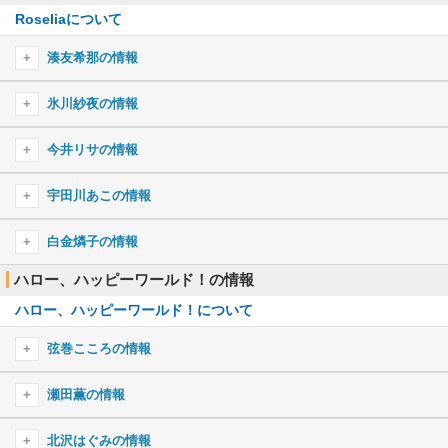
春擬き
恋愛裁判
Sweets BAN!
Roseliaについて
若宮イヴのキャラ一覧
Rolling star
深愛
からくりピエロ
上海ハニー
Live Beyond!!
Northern lights
残酷な天使のテーゼ
湊友希那の情報
Stay Alive
コレカラ
ここから先は歌にならない
サムライハート(Some Like It Hot!!)
Shangri-La
花ハ踊レヤいろはにほ
湊友希那のプロフィール
全力少年
氷川紗夜の情報
夏に閉じ込めて
ハウトゥー世界征服
This game
ルカルカ★ナイトフィーバー
湊友希那のキャラ一覧
ドレミファロンド
勇気Limit！
ヒューマノイド
氷川紗夜のプロフィール
Believe in my existence
今井リサの情報
ノスタルジックレインフォール
POP TEAM EPIC
イントロダクション
ベノム
氷川紗夜のキャラ一覧
六兆年と一夜物語
DANCE!おジャ魔女
今井リサのプロフィール
ウィーアー！
宇田川あこの情報
Alchemy
キミの記憶
Make it!
今井リサのキャラ一覧
おジャ魔女カーニバル!!
空色デイズ
宇田川あこのプロフィール
シャルル
白金燐子の情報
夜に駆ける
好き！雪！本気マジック
光るなら
宇田川あこのキャラ一覧
ツキアカリのミチシルベ
ラムのラブソング
ハロー、ハッピーワールド！の情報
白金燐子のプロフィール
オレンジ
Little Busters!
名前のない怪物
徒花ネクロマンシー
ハロー、ハッピーワールド！について
白金燐子のキャラ一覧
SHINY DAYS
God knows…
緋色の空
Happy Girl
弦巻こころの情報
only my railgun
海色
ン・パカマーチ
千本桜
弦巻こころのプロフィール
ファティマ
瀬田薫の情報
君じゃなきゃダメみたい
弦巻こころのキャラ一覧
Paradisus-Paradoxum
瀬田薫のプロフィール
メランコリック
北沢はぐみの情報