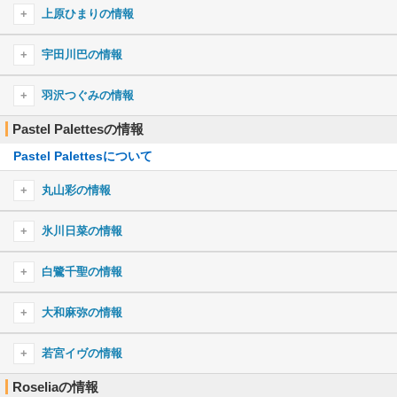
ブリキノダンス
Blessing Chord
青葉モカのプロフィール
SAVIOR OF SONG
Redo
上原ひまりの情報
Returns
ふわふわ時間
ハッピーサマーウェディング
ZEAL of proud
DAYBREAK FRONTLINE
ムーンライト伝説
青葉モカのキャラ一覧
プライド革命
NO GIRL NO CRY
はなまるぴっぴはよいこだけ
上原ひまりのプロフィール
ひまわりの約束
宇田川巴の情報
Keep Heart
CORE PRIDE
ドラマツルギー
イマジネーション
Dreamer Go!
世界は恋に落ちている
上原ひまりのキャラ一覧
ロメオ
Proud of oneself
Keep the Heat and Fire Yourself Up
シル・ヴ・プレジデント
宇田川巴のプロフィール
Reach Out To The Truth
アニバーサリー
羽沢つぐみの情報
ハッピーシンセサイザ
Original Call
恋は混沌の隷也
ロストワンの号哭
宇田川巴のキャラ一覧
切ないSandglass
Pastel Palettesの情報
SAKURAスキップ
羽沢つぐみのプロフィール
overtuRe
Dragon Night
Crow Song
Hello! Wink!
みくみくにしてあげる♪【してやんよ】
Pastel Palettesについて
羽沢つぐみのキャラ一覧
Sing Alive
fantastic dreamer
瞬間センチメンタル
What’s the POPIPA!?
気まぐれロマンティック
Singing “OURS”
太陽曰く燃えよカオス
丸山彩の情報
らしさ
イニシャル
Fantastic future
Sprechchor
GO! GO! MANIAC
午夜の待ち合わせ
丸山彩のプロフィール
White Afternoon
氷川日菜の情報
DISCOTHEQUE
Our Carol
新宝島
青い栞
丸山彩のキャラ一覧
夢を打ち抜く瞬間に！
ゆりゆららららゆるゆり大事件
魂のルフラン
氷川日菜のプロフィール
エイリアンエイリアン
白鷺千聖の情報
アイのシナリオ
開けたらDream！
奏(かなで)
Hacking to the Gate
氷川日菜のキャラ一覧
エクストラ・マジック・アワー
白鷺千聖のプロフィール
天ノ弱
Step×Step！
大和麻弥の情報
ETERNAL BLAZE
Q&Aリサイタル！
回レ！雪月花
白鷺千聖のキャラ一覧
インフェルノ
ミライトレイン
紅蓮の弓矢
Baby Sweet Berry Love
大和麻弥のプロフィール
StaRt
若宮イヴの情報
ロキ
Breakthrough!
The Everlasting Guilty Crown
ときめきポポロン♪
大和麻弥のキャラ一覧
ノーポイッ！
Roseliaの情報
若宮イヴのプロフィール
Photograph
カサブタ
Red fraction