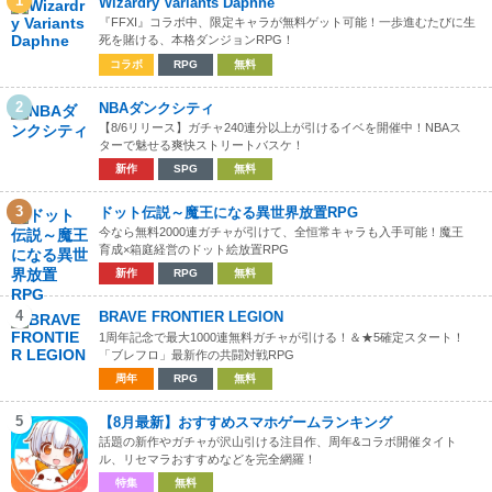
1
Wizardry Variants Daphne
『FFXI』コラボ中、限定キャラが無料ゲット可能！一歩進むたびに生
死を賭ける、本格ダンジョンRPG！
コラボ
RPG
無料
2
NBAダンクシティ
【8/6リリース】ガチャ240連分以上が引けるイベを開催中！NBAス
ターで魅せる爽快ストリートバスケ！
新作
SPG
無料
3
ドット伝説～魔王になる異世界放置RPG
今なら無料2000連ガチャが引けて、全恒常キャラも入手可能！魔王
育成×箱庭経営のドット絵放置RPG
新作
RPG
無料
4
BRAVE FRONTIER LEGION
1周年記念で最大1000連無料ガチャが引ける！＆★5確定スタート！
「ブレフロ」最新作の共闘対戦RPG
周年
RPG
無料
5
【8月最新】おすすめスマホゲームランキング
話題の新作やガチャが沢山引ける注目作、周年&コラボ開催タイト
ル、リセマラおすすめなどを完全網羅！
特集
無料