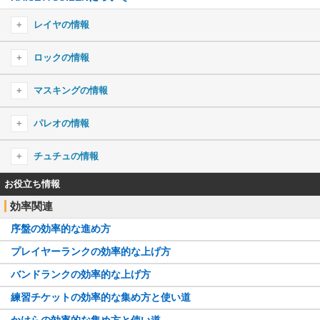
UNION
レイヤの情報
final phase
レイヤのプロフィール
ロックの情報
青と夏
レイヤのキャラ一覧
ロックのプロフィール
セツナトリップ
マスキングの情報
ロックのキャラ一覧
イエスタデイ
マスキングのプロフィール
パレオの情報
春〜Spring〜
マスキングのキャラ一覧
パレオのプロフィール
大河よ共に泣いてくれ
チュチュの情報
パレオのキャラ一覧
DAYS of DASH
チュチュのプロフィール
お役立ち情報
怪物
効率関連
チュチュのキャラ一覧
序盤の効率的な進め方
プレイヤーランクの効率的な上げ方
バンドランクの効率的な上げ方
練習チケットの効率的な集め方と使い道
かけらの効率的な集め方と使い道