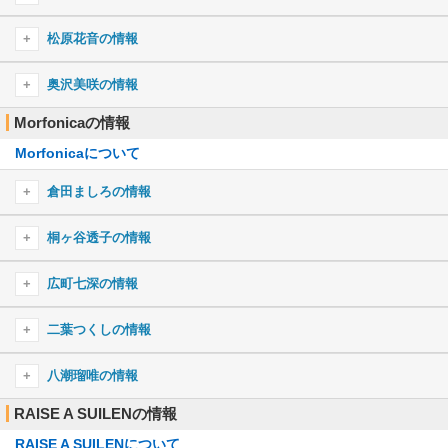
甲賀忍法帖
瀬田薫のキャラ一覧
GLAMOROUS SKY
北沢はぐみのプロフィール
Bad Apple!! feat.nomico
松原花音の情報
DAYS
北沢はぐみのキャラ一覧
右肩の蝶
松原花音のプロフィール
Life Will Change
奥沢美咲の情報
sister's noise
松原花音のキャラ一覧
夏祭り
Morfonicaの情報
奥沢美咲のプロフィール
Synchrogazer
ロミオとシンデレラ
鳥の詩
Morfonicaについて
奥沢美咲のキャラ一覧
君に届け
My Dearest
倉田ましろの情報
Wake up!
KING
倉田ましろのプロフィール
オトモダチフィルム
桐ヶ谷透子の情報
SPARK-AGAIN
倉田ましろのキャラ一覧
夜行性ハイズ
桐ヶ谷透子のプロフィール
広町七深の情報
チェリボム
桐ヶ谷透子のキャラ一覧
広町七深のプロフィール
Daydream café
二葉つくしの情報
広町七深のキャラ一覧
ディスカバリー！
二葉つくしのプロフィール
八潮瑠唯の情報
ミュージック・アワー
二葉つくしのキャラ一覧
RAISE A SUILENの情報
八潮瑠唯のプロフィール
ブルーバード
RAISE A SUILENについて
八潮瑠唯のキャラ一覧
群青日和