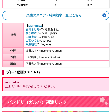
HARD
17
395
EXPERT
24
547
楽曲のスコア・時間効率一覧はこちら
【
Morfonica
】
倉田ましろ
(CV:進藤あまね)
桐ヶ谷透子
(CV:直田姫奈)
担当
広町七深
(CV:西尾夕香)
二葉つくし
(CV:mika)
八潮瑠唯
(CV:Ayasa)
作詞
織田あすか(Elements Garden)
作曲
上松範康(Elements Garden)
編曲
下田晃太郎(Elements Garden)
プレイ動画(EXPERT)
youtube
正しいURLを指定してください。
バンドリ（ガルパ）関連リンク