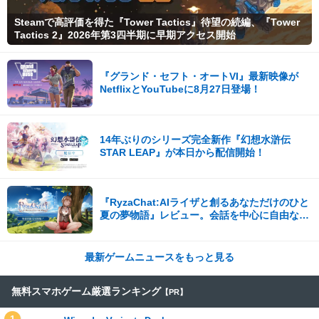
Steamで高評価を得た『Tower Tactics』待望の続編、『Tower
Tactics 2』2026年第3四半期に早期アクセス開始
『グランド・セフト・オートVI』最新映像が
NetflixとYouTubeに8月27日登場！
14年ぶりのシリーズ完全新作『幻想水滸伝
STAR LEAP』が本日から配信開始！
『RyzaChat:AIライザと創るあなただけのひと
夏の夢物語』レビュー。会話を中心に自由な冒
険を進めていくシステムはこれまでにない新鮮
な体験が楽しめる【先行プレイレポート】
最新ゲームニュースをもっと見る
無料スマホゲーム厳選ランキング
【PR】