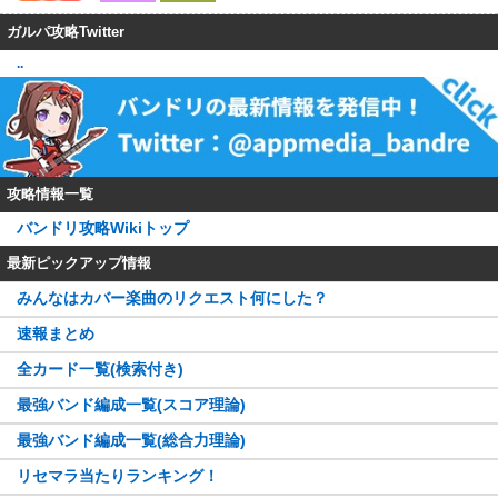
ガルパ攻略Twitter
..
攻略情報一覧
バンドリ攻略Wikiトップ
最新ピックアップ情報
みんなはカバー楽曲のリクエスト何にした？
速報まとめ
全カード一覧(検索付き)
最強バンド編成一覧(スコア理論)
最強バンド編成一覧(総合力理論)
リセマラ当たりランキング！