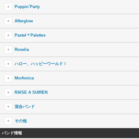
Poppin`Party
Yes！BanG_Dream！
Afterglow
ぽっぴん’しゃっふる
That Is How I Roll
Pastel＊Palettes
STAR BEAT！〜ホシノコドウ〜
True color
しゅわりん☆どり〜みん
夏空SUN！SUN！SEVEN！
Roselia
Scarlet Sky
ドリームパレード
走り始めたばかりのキミに
Hey-day狂騒曲(カプリチオ)
BLACK SHOUT
ハロー、ハッピーワールド！
パスパレボリューションず☆
ティアドロップス
Y.O.L.O!!!!!
Re:birth day
えがおのオーケストラっ！
はなまる◎アンダンテ
ときめきエクスペリエンス！
Morfonica
Jamboree!Journey!
LOUDER
ハピネスっ！ハピィーマジカルっ♪
ゆらゆらRing-Dong-Dance
キラキラだとか夢だとか〜Sing Girils〜
COMIC PANIC!!!
陽だまりロードナイト
Daylight-デイライト-
RAISE A SUIREN
ゴーカ！ごーかい！？ファントムシーフ！
SURVIVORねばーぎぶあっぷ
1000回潤んだ空
ツナグ、ソラモヨウ
熱色スターマイン
金色へのプレリュード
R・I・O・T
せかいのっびのびトレジャー！
Wonderland Girl
Happy Happy Party！
ランブリングメモリー
混合バンド
HEROIC ADVENT
ブルームブルーム
天下トーイツAtoZ☆
UNSTOPPABLE
YAPPY！ SCHOOL CARNIVAL☆彡
前へススメ！
ON YOUR MARK
Determination Symphony
クインティプル☆すまいる
flame of hope
その他
A DECLATION OF ×××
もういちどルミナス
わちゃ・もちゃ・ぺったん行進曲
キミにもらったもの
いつも通りのBrand new days
ONENESS
ハーモニー・デイ
ピコっと！パピっと！！ガルパ☆ピコ！！！
EXPOSE ’Burn out!!!'
Glitter＊Green
バンド情報
ゼッタイ宣言〜Recital〜
ふわふわ☆ゆめいろサンドイッチ
夢見るSunflower
Easy come,Easy go！
Opera of the wasteland
Sonorous
ひとりじゃないんだから