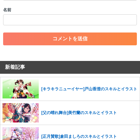
・個人情報の投稿や、他者のプライバシーを侵害する投稿
名前
・一度削除された投稿を再び投稿すること
・外部サイトへの誘導や宣伝
・アカウントの売買など金銭が絡む内容の投稿
・各ゲームのネタバレを含む内容の投稿
・その他、管理者が不適切と判断した投稿
コメントの削除につきましては下記フォームより申請をいた
だけますでしょうか。
新着記事
コメントの削除を申請する
※投稿内容を確認後、順次対応さ
せていただきます。ご了承ください。
※一度削除したコメントは復元ができませんのでご注意くだ
さい。
[キラキラニューイヤー]戸山香澄のスキルとイラスト
また、過度な利用規約の違反や、弊社に損害の及ぶ内容の書き込みがあ
った場合は、法的措置をとらせていただく場合もございますので、あら
かじめご理解くださいませ。
[父の晴れ舞台]美竹蘭のスキルとイラスト
[正月賛歌]倉田ましろのスキルとイラスト