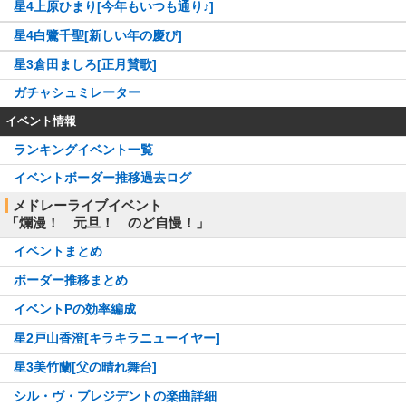
星4上原ひまり[今年もいつも通り♪]
星4白鷺千聖[新しい年の慶び]
星3倉田ましろ[正月賛歌]
ガチャシュミレーター
イベント情報
ランキングイベント一覧
イベントボーダー推移過去ログ
メドレーライブイベント
「爛漫！ 元旦！ のど自慢！」
イベントまとめ
ボーダー推移まとめ
イベントPの効率編成
星2戸山香澄[キラキラニューイヤー]
星3美竹蘭[父の晴れ舞台]
シル・ヴ・プレジデントの楽曲詳細