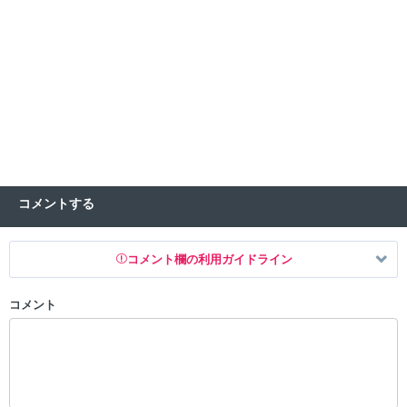
コメントする
コメント欄の利用ガイドライン
コメント
以下の書き込みを禁止とし、場合によってはコメント削除や書き込み制
限を行う可能性がございます。 あらかじめご了承ください。
・公序良俗に反する投稿
・スパムなど、記事内容と関係のない投稿
・誰かになりすます行為