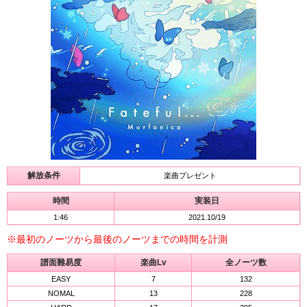
解放条件
楽曲プレゼント
時間
実装日
1:46
2021.10/19
※最初のノーツから最後のノーツまでの時間を計測
譜面難易度
楽曲Lv
全ノーツ数
EASY
7
132
NOMAL
13
228