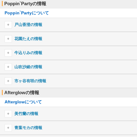
!NVATE SHOW!
Don’t be afraid
Poppin`Partyの情報
ぎゅっDAYS♪
ハイファイブ∞あどべんちゃっ
夏のドーン！
軌跡
Sasanqua
Secret Dawn
TWiNKLE CiRCLE
Beautiful Birthday
キャラソン
Poppin`Partyについて
きゅ〜まい＊flower
キミがいなくちゃっ！
I love your way！
八月のif
Neo-Aspect
fly with the night
大盛り一丁！ガルパ☆ピコ
mind of Prominence
どきどきSING OUT！
ワクワクmeetsトリップ
Legendary
はれやか すこやか ぴかりんりん♪
RED RED RED
Time Lapse
戸山香澄の情報
Fateful...
絆色のアンサンブル
OUTSIDER RODEO
花園電気ギター！！！
Sanctuary
I knew it!
あっつあつ常夏らぶ☆サマー！
クリスマスのうた
えがお・シング・あ・ソング
メリッサ
ラスハピーポー！
戸山香澄のプロフィール
Domination to world
花園たえの情報
チョコレイトの低音レシピ
R
ONE OF US
ゆめゆめグラデーション
B.O.F
にこ×にこ=ハイパースマイルパワー！
chAngE
競宴Red×Violet
戸山香澄のキャラ一覧
灼熱 Bonfire!
PASSIONATE ANTHEM
SENSENFUKOKU
遠い音楽〜ハートビート〜
花園たえのプロフィール
CiRCLING
Wonderful Sweet!
スマイルブーケでた〜まや〜！
秒針を噛む
牛込りみの情報
ピコたるもの、ふぃーばー！
Sacred world
BRAVE JEWEL
カナユメ
す、好きなんかじゃない！
Light Delight
Winking☆Cheer
花園たえのキャラ一覧
おもいでイルミネーション
LEVEL5-judgelight-
HELL! or HELL?
ナカナ イナ カナイ
牛込りみのプロフィール
山吹沙綾の情報
Safe and Sound
Trouble Joyful!!
私の心はチョココロネ
Power of LOVE!!!
うぃーきゃん☆フレフレっ！
深海少女
Embrace of light
天体観測
牛込りみのキャラ一覧
Ringing Bloom
Off we go.
二重の虹
TITLE IDOL
山吹沙綾のプロフィール
えがお、み〜っけた！
Nevereverland
市ヶ谷有咲の情報
CORUSCATE-DNA-
正解はひとつ！じゃない！！
FIRE BIRD
カルマ
るんっ♪てぃてぃー！
最高(さあ行こう)！
山吹沙綾のキャラ一覧
CQCQ
にこにこねくと！
1/3の純情な感情
Afterglowの情報
市ヶ谷有咲のプロフィール
ハレ晴レユカイ
約束
Butter-Fly
パッパレ☆人生！バーン万歳！
ガールズコード
アゲハ蝶
ないすみちゅっ！
激動
Afterglowについて
市ヶ谷有咲のキャラ一覧
革命デュアリズム
"UNIONS"Road
Don’t say “lazy”
secret base〜君がくれたもの〜
Home Street
V.I.P
きらっ☆と キミフェス！
ヒトリノ夜
檄！帝国華撃団
Song I am.
great escape
美竹蘭の情報
キズナミュージック♪
ドリームパレード
COLORFUL BOX
シュガーソングとビターステップ
劣等上等
Break your desire
創聖のアクエリオン
アスノヨゾラ哨戒班
Jumpin’
そばかす
美竹蘭のプロフィール
いーあるふぁんくらぶ
青葉モカの情報
恋しさとせつなさと心強さと
Avant-garde HISTORY
GO!!!
READY STEADY GO
SAKURA MEMORIES
MOON PRIDE
美竹蘭のキャラ一覧
シルエット