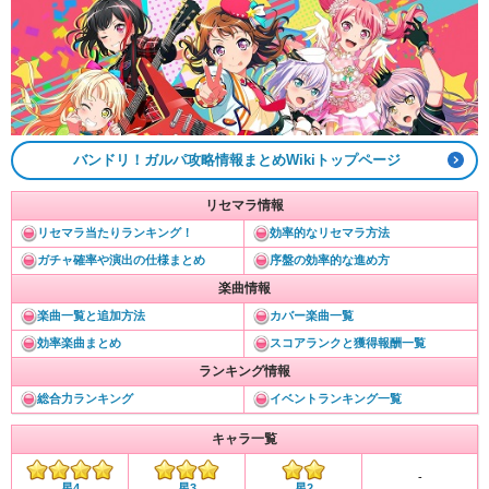
バンドリ！ガルパ攻略情報まとめWikiトップページ
リセマラ情報
リセマラ当たりランキング！
効率的なリセマラ方法
ガチャ確率や演出の仕様まとめ
序盤の効率的な進め方
楽曲情報
楽曲一覧と追加方法
カバー楽曲一覧
効率楽曲まとめ
スコアランクと獲得報酬一覧
ランキング情報
総合力ランキング
イベントランキング一覧
キャラ一覧
-
星3
星4
星2