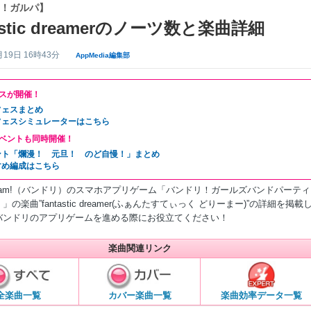
！ガルパ】
tastic dreamerのノーツ数と楽曲詳細
月19日 16時43分
AppMedia編集部
スが開催！
フェスまとめ
フェスシミュレーターはこちら
ベントも同時開催！
ント「爛漫！ 元旦！ のど自慢！」まとめ
すめ編成はこちら
Dream!（バンドリ）のスマホアプリゲーム「バンドリ！ガールズバンドパーテ
の楽曲”fantastic dreamer(ふぁんたすてぃっく どりーまー)”の詳細を掲載
バンドリのアプリゲームを進める際にお役立てください！
楽曲関連リンク
楽曲効率データ一覧
全楽曲一覧
カバー楽曲一覧