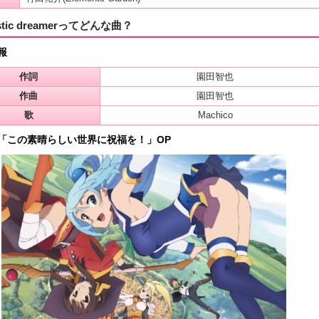
astic dreamerってどんな曲？
報
作詞
園田智也
作曲
園田智也
歌
Machico
「この素晴らしい世界に祝福を！」OP