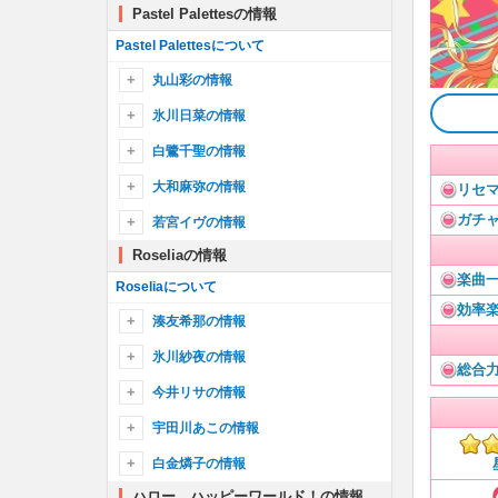
Jumpin’
DAYBREAK FRONTLINE
シルエット
宇田川巴のキャラ一覧
ムーンライト伝説
Pastel Palettesの情報
羽沢つぐみのプロフィール
MOON PRIDE
ZEAL of proud
Redo
SAKURA MEMORIES
CORE PRIDE
ハッピーサマーウェディング
ドラマツルギー
ふわふわ時間
羽沢つぐみのキャラ一覧
Pastel Palettesについて
Keep Heart
プライド革命
Returns
Keep the Heat and Fire Yourself Up
ひまわりの約束
シル・ヴ・プレジデント
はなまるぴっぴはよいこだけ
丸山彩の情報
Proud of oneself
NO GIRL NO CRY
イマジネーション
ロメオ
世界は恋に落ちている
Original Call
丸山彩のプロフィール
Dreamer Go!
氷川日菜の情報
Reach Out To The Truth
恋は混沌の隷也
overtuRe
ハッピーシンセサイザ
アニバーサリー
丸山彩のキャラ一覧
ロストワンの号哭
氷川日菜のプロフィール
白鷺千聖の情報
Dragon Night
Sing Alive
SAKURAスキップ
切ないSandglass
Crow Song
氷川日菜のキャラ一覧
白鷺千聖のプロフィール
大和麻弥の情報
リセ
fantastic dreamer
Singing “OURS”
みくみくにしてあげる♪【してやんよ】
Hello! Wink!
瞬間センチメンタル
白鷺千聖のキャラ一覧
ガチ
太陽曰く燃えよカオス
Sprechchor
大和麻弥のプロフィール
若宮イヴの情報
気まぐれロマンティック
What’s the POPIPA!?
らしさ
Our Carol
GO! GO! MANIAC
大和麻弥のキャラ一覧
Roseliaの情報
若宮イヴのプロフィール
イニシャル
Fantastic future
午夜の待ち合わせ
魂のルフラン
新宝島
楽曲
若宮イヴのキャラ一覧
Roseliaについて
DISCOTHEQUE
White Afternoon
青い栞
Hacking to the Gate
効率
エイリアンエイリアン
ゆりゆららららゆるゆり大事件
夢を打ち抜く瞬間に！
湊友希那の情報
アイのシナリオ
ETERNAL BLAZE
エクストラ・マジック・アワー
奏(かなで)
開けたらDream！
湊友希那のプロフィール
氷川紗夜の情報
天ノ弱
紅蓮の弓矢
総合
回レ！雪月花
Q&Aリサイタル！
Step×Step！
湊友希那のキャラ一覧
氷川紗夜のプロフィール
インフェルノ
今井リサの情報
The Everlasting Guilty Crown
StaRt
Baby Sweet Berry Love
ミライトレイン
Red fraction
氷川紗夜のキャラ一覧
ロキ
今井リサのプロフィール
宇田川あこの情報
ノーポイッ！
ときめきポポロン♪
Breakthrough!
深愛
カサブタ
今井リサのキャラ一覧
恋愛裁判
宇田川あこのプロフィール
白金燐子の情報
春擬き
Photograph
残酷な天使のテーゼ
Rolling star
上海ハニー
宇田川あこのキャラ一覧
ハロー、ハッピーワールド！の情報
白金燐子のプロフィール