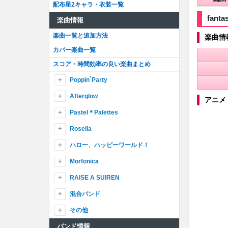
配布星2キャラ・衣装一覧
fant
楽曲情報
楽曲一覧と追加方法
楽曲情
カバー楽曲一覧
スコア・時間効率の良い楽曲まとめ
Poppin`Party
Yes！BanG_Dream！
Afterglow
アニメ
ぽっぴん’しゃっふる
That Is How I Roll
Pastel＊Palettes
STAR BEAT！〜ホシノコドウ〜
True color
しゅわりん☆どり〜みん
Roselia
Scarlet Sky
夏空SUN！SUN！SEVEN！
ドリームパレード
BLACK SHOUT
ハロー、ハッピーワールド！
Hey-day狂騒曲(カプリチオ)
走り始めたばかりのキミに
パスパレボリューションず☆
Re:birth day
えがおのオーケストラっ！
Morfonica
Y.O.L.O!!!!!
ティアドロップス
LOUDER
はなまる◎アンダンテ
ハピネスっ！ハピィーマジカルっ♪
Jamboree!Journey!
Daylight-デイライト-
RAISE A SUIREN
ときめきエクスペリエンス！
陽だまりロードナイト
ゆらゆらRing-Dong-Dance
COMIC PANIC!!!
ゴーカ！ごーかい！？ファントムシーフ！
金色へのプレリュード
R・I・O・T
混合バンド
キラキラだとか夢だとか〜Sing Girils〜
熱色スターマイン
SURVIVORねばーぎぶあっぷ
ツナグ、ソラモヨウ
せかいのっびのびトレジャー！
ブルームブルーム
UNSTOPPABLE
1000回潤んだ空
クインティプル☆すまいる
HEROIC ADVENT
その他
Wonderland Girl
ランブリングメモリー
YAPPY！ SCHOOL CARNIVAL☆彡
flame of hope
A DECLATION OF ×××
Determination Symphony
Happy Happy Party！
ピコっと！パピっと！！ガルパ☆ピコ！！！
Glitter＊Green
天下トーイツAtoZ☆
バンド情報