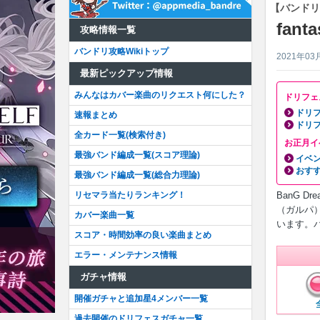
【バンドリ
fan
攻略情報一覧
バンドリ攻略Wikiトップ
2021年03
最新ピックアップ情報
みんなはカバー楽曲のリクエスト何にした？
ドリフェ
ドリ
速報まとめ
ドリ
全カード一覧(検索付き)
お正月イ
最強バンド編成一覧(スコア理論)
イベ
おす
最強バンド編成一覧(総合力理論)
リセマラ当たりランキング！
BanG 
（ガルパ）」
カバー楽曲一覧
います。
スコア・時間効率の良い楽曲まとめ
エラー・メンテナンス情報
ガチャ情報
開催ガチャと追加星4メンバー一覧
過去開催のドリフェスガチャ一覧