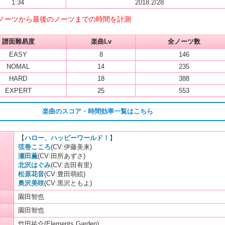
1:34
2018.2/28
ノーツから最後のノーツまでの時間を計測
譜面難易度
楽曲Lv
全ノーツ数
EASY
8
146
NOMAL
14
235
HARD
18
388
EXPERT
25
553
楽曲のスコア・時間効率一覧はこちら
【
ハロー、ハッピーワールド！
】
弦巻こころ
(CV:伊藤美来)
瀬田薫
(CV:田所あずさ)
北沢はぐみ
(CV:吉田有里)
松原花音
(CV:豊田萌絵)
奥沢美咲
(CV:黒沢ともよ)
園田智也
園田智也
竹田祐介(Elements Garden)