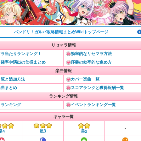
バンドリ！ガルパ攻略情報まとめWikiトップページ
リセマラ情報
マラ当たりランキング！
効率的なリセマラ方法
ャ確率や演出の仕様まとめ
序盤の効率的な進め方
楽曲情報
一覧と追加方法
カバー楽曲一覧
楽曲まとめ
スコアランクと獲得報酬一覧
ランキング情報
力ランキング
イベントランキング一覧
キャラ一覧
-
星3
星4
星2