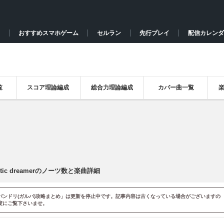
おすすめスマホゲーム
セルラン
先行プレイ
配信カレンダ
覧
スコア理論編成
総合力理論編成
カバー曲一覧
astic dreamerのノーツ数と楽曲詳細
バンドリ(ガルパ)攻略まとめ」は更新を停止中です。記事内容は古くなっている場合がございますの
度にご覧下さいませ。