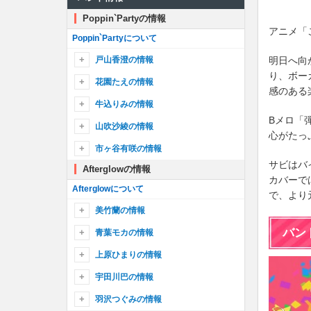
ON YOUR MARK
わちゃ・もちゃ・ぺったん行進曲
ハーモニー・デイ
EXPOSE ’Burn out!!!'
ONENESS
前へススメ！
ひとりじゃないんだから
Don’t be afraid
もういちどルミナス
Poppin`Partyの情報
いつも通りのBrand new days
!NVATE SHOW!
ふわふわ☆ゆめいろサンドイッチ
Sonorous
Opera of the wasteland
アニメ「
TWiNKLE CiRCLE
キミにもらったもの
キャラソン
ゼッタイ宣言〜Recital〜
Poppin`Partyについて
Easy come,Easy go！
Beautiful Birthday
Secret Dawn
ハイファイブ∞あどべんちゃっ
軌跡
大盛り一丁！ガルパ☆ピコ
夢見るSunflower
どきどきSING OUT！
ぎゅっDAYS♪
mind of Prominence
Sasanqua
fly with the night
戸山香澄の情報
明日へ向
キミがいなくちゃっ！
Neo-Aspect
絆色のアンサンブル
夏のドーン！
花園電気ギター！！！
きゅ〜まい＊flower
OUTSIDER RODEO
り、ボー
Fateful...
I love your way！
戸山香澄のプロフィール
Legendary
花園たえの情報
はれやか すこやか ぴかりんりん♪
ラスハピーポー！
感のある
八月のif
チョコレイトの低音レシピ
Domination to world
ワクワクmeetsトリップ
メリッサ
RED RED RED
Sanctuary
戸山香澄のキャラ一覧
えがお・シング・あ・ソング
花園たえのプロフィール
牛込りみの情報
競宴Red×Violet
Time Lapse
灼熱 Bonfire!
遠い音楽〜ハートビート〜
I knew it!
chAngE
あっつあつ常夏らぶ☆サマー！
R
Bメロ「
にこ×にこ=ハイパースマイルパワー！
花園たえのキャラ一覧
牛込りみのプロフィール
山吹沙綾の情報
クリスマスのうた
ピコたるもの、ふぃーばー！
Sacred world
ONE OF US
す、好きなんかじゃない！
秒針を噛む
ゆめゆめグラデーション
PASSIONATE ANTHEM
心がたっ
スマイルブーケでた〜まや〜！
牛込りみのキャラ一覧
B.O.F
HELL! or HELL?
ナカナ イナ カナイ
山吹沙綾のプロフィール
SENSENFUKOKU
市ヶ谷有咲の情報
LEVEL5-judgelight-
BRAVE JEWEL
Wonderful Sweet!
おもいでイルミネーション
CiRCLING
Embrace of light
サビはバ
カナユメ
天体観測
山吹沙綾のキャラ一覧
深海少女
Safe and Sound
Afterglowの情報
市ヶ谷有咲のプロフィール
Winking☆Cheer
カバーで
うぃーきゃん☆フレフレっ！
Light Delight
CORUSCATE-DNA-
Trouble Joyful!!
Ringing Bloom
正解はひとつ！じゃない！！
Nevereverland
Power of LOVE!!!
市ヶ谷有咲のキャラ一覧
Afterglowについて
で、より
私の心はチョココロネ
えがお、み〜っけた！
1/3の純情な感情
Off we go.
FIRE BIRD
CQCQ
ハレ晴レユカイ
TITLE IDOL
美竹蘭の情報
二重の虹
にこにこねくと！
激動
カルマ
約束
アゲハ蝶
るんっ♪てぃてぃー！
革命デュアリズム
美竹蘭のプロフィール
バン
青葉モカの情報
最高(さあ行こう)！
ないすみちゅっ！
ヒトリノ夜
Butter-Fly
"UNIONS"Road
V.I.P
パッパレ☆人生！バーン万歳！
檄！帝国華撃団
美竹蘭のキャラ一覧
青葉モカのプロフィール
上原ひまりの情報
Don’t say “lazy”
ガールズコード
Song I am.
きらっ☆と キミフェス！
劣等上等
COLORFUL BOX
secret base〜君がくれたもの〜
創聖のアクエリオン
青葉モカのキャラ一覧
great escape
Break your desire
上原ひまりのプロフィール
Home Street
シュガーソングとビターステップ
恋しさとせつなさと心強さと
宇田川巴の情報
ドリームパレード
GO!!!
アスノヨゾラ哨戒班
Avant-garde HISTORY
キズナミュージック♪
上原ひまりのキャラ一覧
いーあるふぁんくらぶ
ブリキノダンス
宇田川巴のプロフィール
羽沢つぐみの情報
SAVIOR OF SONG
そばかす
Blessing Chord
READY STEADY GO