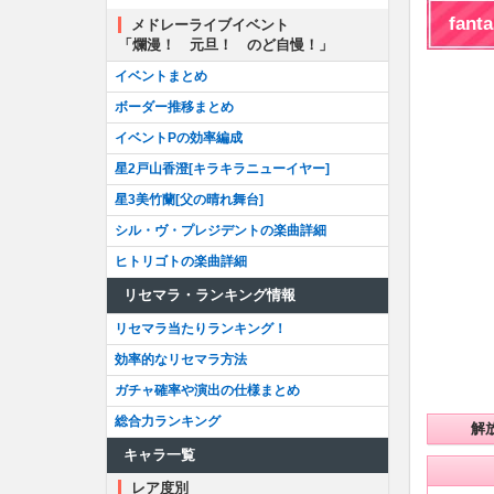
fant
メドレーライブイベント
「爛漫！ 元旦！ のど自慢！」
イベントまとめ
ボーダー推移まとめ
イベントPの効率編成
星2戸山香澄[キラキラニューイヤー]
星3美竹蘭[父の晴れ舞台]
シル・ヴ・プレジデントの楽曲詳細
ヒトリゴトの楽曲詳細
リセマラ・ランキング情報
リセマラ当たりランキング！
効率的なリセマラ方法
ガチャ確率や演出の仕様まとめ
総合力ランキング
解
キャラ一覧
レア度別