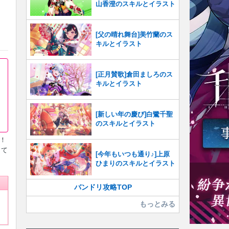
山香澄のスキルとイラスト
[父の晴れ舞台]美竹蘭のス
キルとイラスト
[正月賛歌]倉田ましろのス
キルとイラスト
[新しい年の慶び]白鷺千聖
のスキルとイラスト
ィ！
して
[今年もいつも通り♪]上原
ひまりのスキルとイラスト
バンドリ攻略TOP
もっとみる