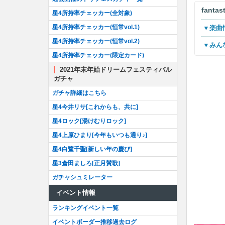
fanta
星4所持率チェッカー(全対象)
星4所持率チェッカー(恒常vol.1)
▼楽
星4所持率チェッカー(恒常vol.2)
▼み
星4所持率チェッカー(限定カード)
2021年末年始ドリームフェスティバル
ガチャ
ガチャ詳細はこちら
星4今井リサ[これからも、共に]
星4ロック[湯けむりロック]
星4上原ひまり[今年もいつも通り♪]
星4白鷺千聖[新しい年の慶び]
星3倉田ましろ[正月賛歌]
ガチャシュミレーター
イベント情報
ランキングイベント一覧
イベントボーダー推移過去ログ