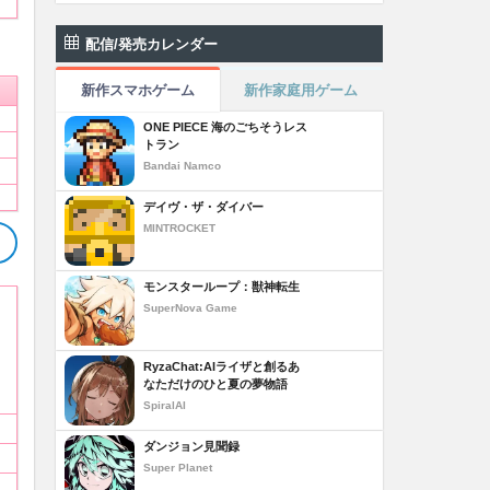
配信/発売カレンダー
新作スマホゲーム
新作家庭用ゲーム
ONE PIECE 海のごちそうレス
トラン
Bandai Namco
デイヴ・ザ・ダイバー
MINTROCKET
モンスターループ：獣神転生
SuperNova Game
RyzaChat:AIライザと創るあ
なただけのひと夏の夢物語
SpiralAI
ダンジョン見聞録
Super Planet