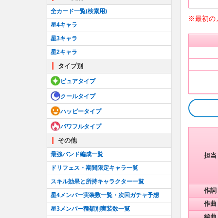
全カード一覧(検索用)
※最初の
星4キャラ
星3キャラ
星2キャラ
タイプ別
ピュアタイプ
クールタイプ
ハッピータイプ
パワフルタイプ
その他
最強バンド編成一覧
担当
ドリフェス・期間限定キャラ一覧
スキル効果と所持キャラクター一覧
作詞
星4メンバー実装数一覧・次回ガチャ予想
作曲
星3メンバー種類別実装数一覧
編曲