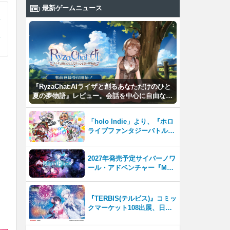
最新ゲームニュース
『RyzaChat:AIライザと創るあなただけのひと
夏の夢物語』レビュー。会話を中心に自由な冒
険を進めていくシステムはこれまでにない新鮮
な体験が楽しめる【先行プレイレポート】
「holo Indie」より、『ホロ
ライブファンタジーバトル』
をNintendo Switch・Steam
で8月7日発売！
2027年発売予定サイバーノワ
ール・アドベンチャー『Moo
nHack（ムーンハック）』東
京ゲームダンジョン13出展！
『TERBIS(テルビス)』コミッ
クマーケット108出展、日本
のゲームファンとの交流を強
化