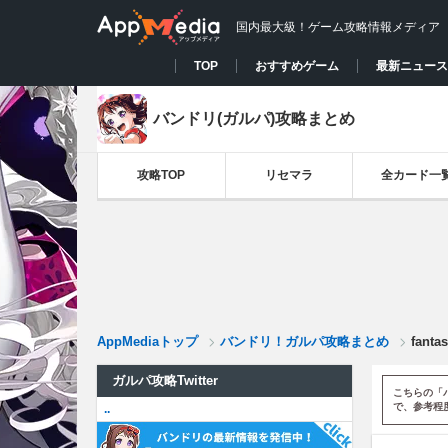
国内最大級！ゲーム攻略情報メディア
TOP
おすすめゲーム
最新ニュース
バンドリ(ガルパ)攻略まとめ
攻略TOP
リセマラ
全カード一
AppMediaトップ
バンドリ！ガルパ攻略まとめ
fant
ガルパ攻略Twitter
こちらの「
で、参考程
..