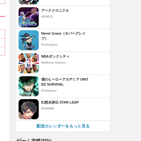
アーククロニクル
KEMCO
Never Grave（ネバーグレイ
ブ）
Pocketpair
NBAダンクシティ
NetEase Games
僕のヒーローアカデミア UNIT
ED SURVIVAL
Klab/gumi
幻想水滸伝 STAR LEAP
KONAMI
配信カレンダーをもっと見る
ゲーム攻略Wiki