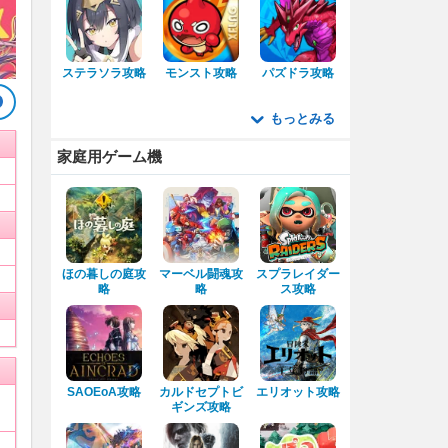
ステラソラ攻略
モンスト攻略
パズドラ攻略
もっとみる
家庭用ゲーム機
ほの暮しの庭攻
マーベル闘魂攻
スプラレイダー
略
略
ス攻略
SAOEoA攻略
カルドセプトビ
エリオット攻略
ギンズ攻略