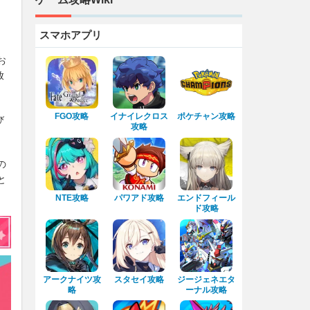
スマホアプリ
お
放
FGO攻略
イナイレクロス
ポケチャン攻略
び
攻略
の
と
NTE攻略
パワアド攻略
エンドフィール
ド攻略
アークナイツ攻
スタセイ攻略
ジージェネエタ
略
ーナル攻略