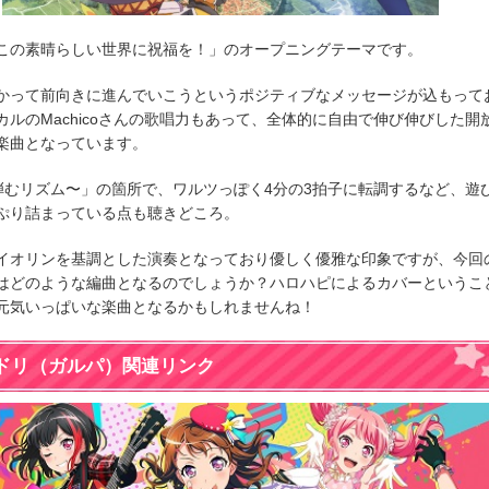
この素晴らしい世界に祝福を！」のオープニングテーマです。
かって前向きに進んでいこうというポジティブなメッセージが込もって
カルのMachicoさんの歌唱力もあって、全体的に自由で伸び伸びした開
楽曲となっています。
弾むリズム〜」の箇所で、ワルツっぽく4分の3拍子に転調するなど、遊
ぷり詰まっている点も聴きどころ。
イオリンを基調とした演奏となっており優しく優雅な印象ですが、今回
はどのような編曲となるのでしょうか？ハロハピによるカバーというこ
元気いっぱいな楽曲となるかもしれませんね！
ドリ（ガルパ）関連リンク