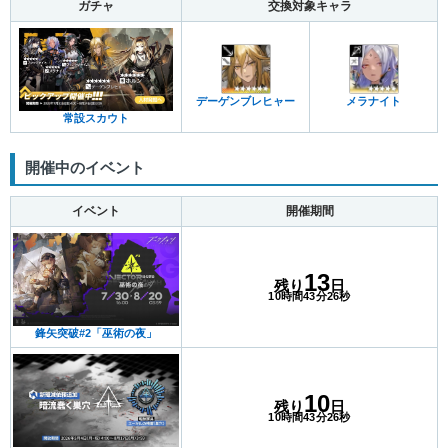
ガチャ
交換対象キャラ
デーゲンブレヒャー
メラナイト
常設スカウト
開催中のイベント
イベント
開催期間
13
残り
日
10時間43分25秒
鋒矢突破#2「巫術の夜」
10
残り
日
10時間43分25秒