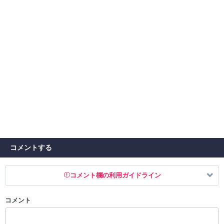
コメントする
コメント欄の利用ガイドライン
コメント
以下の書き込みを禁止とし、場合によってはコメント削除や書き込み制
限を行う可能性がございます。 あらかじめご了承ください。