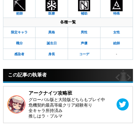
術師
医療
補助
特殊
各種一覧
限定キャラ
異格
男性
女性
職分
誕生日
声優
絵師
感染者
身長
コーデ
-
この記事の執筆者
アークナイツ攻略班
グローバル版と大陸版どちらもプレイ中
危機契約最高等級クリア経験有り
全キャラ所持済み
推しはラ・プルマ