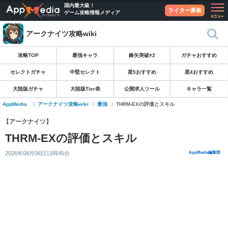
国内最大級！
ライター募集
ゲーム攻略情報メディア
アークナイツ攻略wiki
攻略TOP
最強キャラ
鋒矢突破#2
ガチャおすすめ
セレクトガチャ
中堅セレクト
星5おすすめ
星4おすすめ
大陸版ガチャ
大陸版Tier表
公開求人ツール
キャラ一覧
AppMedia
アークナイツ攻略wiki
最強
THRM-EXの評価とスキル
【アークナイツ】
THRM-EXの評価とスキル
2026年08月06日11時45分
AppMedia編集部