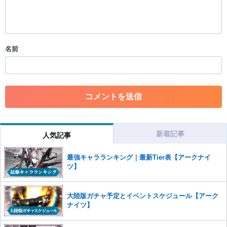
・公序良俗に反する投稿
・スパムなど、記事内容と関係のない投稿
・誰かになりすます行為
・個人情報の投稿や、他者のプライバシーを侵害する投稿
名前
・一度削除された投稿を再び投稿すること
・外部サイトへの誘導や宣伝
・アカウントの売買など金銭が絡む内容の投稿
・各ゲームのネタバレを含む内容の投稿
・その他、管理者が不適切と判断した投稿
コメントの削除につきましては下記フォームより申請をいた
だけますでしょうか。
新着記事
人気記事
コメントの削除を申請する
※投稿内容を確認後、順次対応さ
せていただきます。ご了承ください。
最強キャラランキング｜最新Tier表【アークナイ
※一度削除したコメントは復元ができませんのでご注意くだ
ツ】
さい。
また、過度な利用規約の違反や、弊社に損害の及ぶ内容の書き込みがあ
大陸版ガチャ予定とイベントスケジュール【アーク
った場合は、法的措置をとらせていただく場合もございますので、あら
ナイツ】
かじめご理解くださいませ。