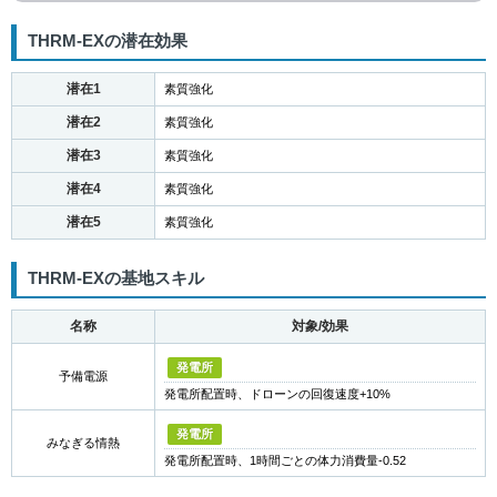
THRM-EXの潜在効果
潜在1
素質強化
潜在2
素質強化
潜在3
素質強化
潜在4
素質強化
潜在5
素質強化
THRM-EXの基地スキル
名称
対象/効果
発電所
予備電源
発電所配置時、ドローンの回復速度+10%
発電所
みなぎる情熱
発電所配置時、1時間ごとの体力消費量-0.52