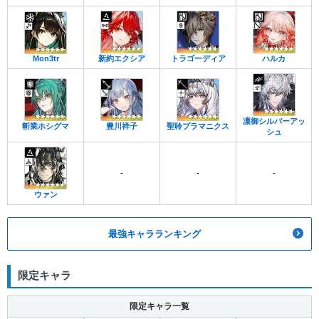
Mon3tr
新約エクシア
トラゴーディア
ハルカ
凛御シルバーアッ
斬業ホシグマ
豊川祥子
聖聆プラマニクス
シュ
-
-
-
ウァン
最強キャラランキング
限定キャラ
限定キャラ一覧