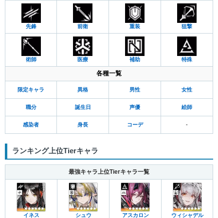
先鋒
前衛
重装
狙撃
術師
医療
補助
特殊
各種一覧
限定キャラ
異格
男性
女性
職分
誕生日
声優
絵師
感染者
身長
コーデ
-
ランキング上位Tierキャラ
最強キャラ上位Tierキャラ一覧
イネス
シュウ
アスカロン
ウィシャデル