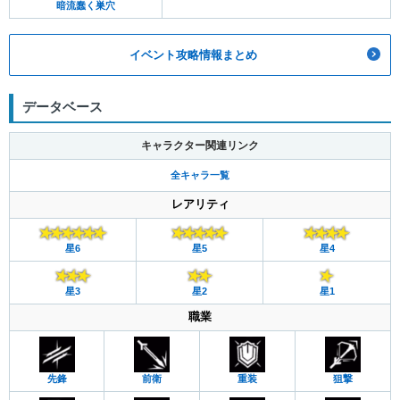
暗流蠢く巣穴
イベント攻略情報まとめ
データベース
キャラクター関連リンク
全キャラ一覧
レアリティ
星6
星5
星4
星3
星2
星1
職業
先鋒
前衛
重装
狙撃