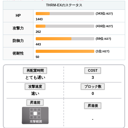
THRM-EXのステータス
(
343位
)
/427
HP
1443
(
416位
)
/427
攻撃力
262
(
59位
)
/427
防御力
443
(
1位
)
/427
術耐性
50
再配置時間
COST
とても遅い
3
攻撃速度
ブロック数
速い
0
昇進前
昇進後
-