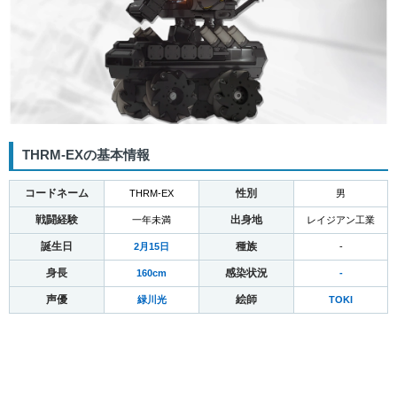
THRM-EXの基本情報
コードネーム
性別
THRM-EX
男
戦闘経験
出身地
一年未満
レイジアン工業
誕生日
種族
2月15日
-
身長
感染状況
160cm
-
声優
絵師
緑川光
TOKI