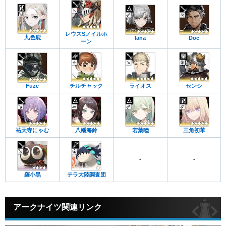
レウスSノイルホ
九色鹿
Iana
Doc
ーン
Fuze
チルチャック
ライオス
センシ
祐天寺にゃむ
八幡海鈴
若葉睦
三角初華
-
-
羅小黒
テラ大陸調査団
アークナイツ関連リンク