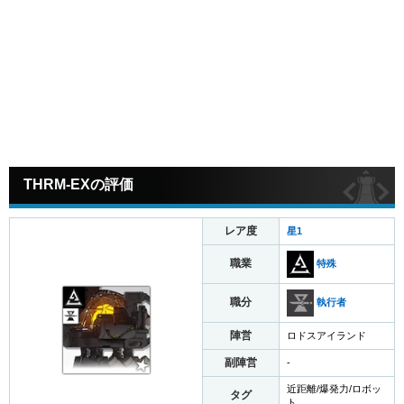
THRM-EXの評価
レア度
星1
職業
特殊
職分
執行者
陣営
ロドスアイランド
副陣営
-
近距離/爆発力/ロボッ
タグ
ト