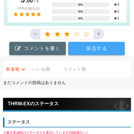
.00
/ 5
★3
0%
(平均点/最大点)
★2
0%
★1
0%
−
+
コメントを書く
採点する
新着順
いいね順
コメント順
まだコメントの投稿はありません
THRM-EXのステータス
ステータス
※最大育成時のステータスを表示しています(信頼度なし)