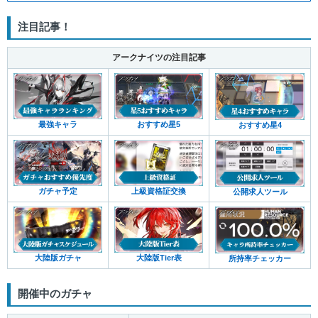
注目記事！
アークナイツの注目記事
最強キャラ
おすすめ星5
おすすめ星4
ガチャ予定
上級資格証交換
公開求人ツール
大陸版ガチャ
大陸版Tier表
所持率チェッカー
開催中のガチャ