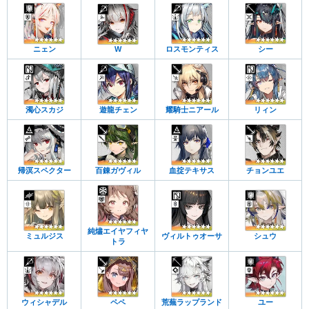
ニェン
W
ロスモンティス
シー
濁心スカジ
遊龍チェン
耀騎士ニアール
リィン
帰溟スペクター
百錬ガヴィル
血掟テキサス
チョンユエ
純燼エイヤフィヤ
ミュルジス
ヴィルトゥオーサ
シュウ
トラ
ウィシャデル
ペペ
荒蕪ラップランド
ユー