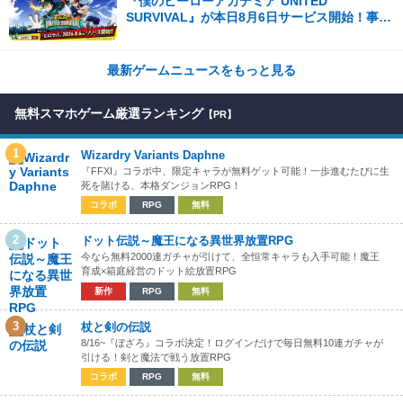
『僕のヒーローアカデミア UNITED
SURVIVAL』が本日8月6日サービス開始！事前
登録者数100万を突破！
最新ゲームニュースをもっと見る
無料スマホゲーム厳選ランキング
【PR】
1
Wizardry Variants Daphne
『FFXI』コラボ中、限定キャラが無料ゲット可能！一歩進むたびに生
死を賭ける、本格ダンジョンRPG！
コラボ
RPG
無料
2
ドット伝説～魔王になる異世界放置RPG
今なら無料2000連ガチャが引けて、全恒常キャラも入手可能！魔王
育成×箱庭経営のドット絵放置RPG
新作
RPG
無料
3
杖と剣の伝説
8/16~『ぼざろ』コラボ決定！ログインだけで毎日無料10連ガチャが
引ける！剣と魔法で戦う放置RPG
コラボ
RPG
無料