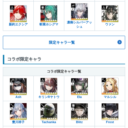
凛御シルバーアッ
新約エクシア
斬業ホシグマ
ウァン
シュ
限定キャラ一覧
コラボ限定キャラ
コラボ限定キャラ一覧
Ash
キリンRヤトウ
Ela
マルシル
豊川祥子
Tachanka
Blitz
Frost