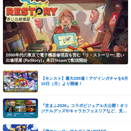
2000年代の東京で電子機器修理店を営む『リ・ストーリー: 思い
出修理屋 (ReStory)』本日Steamで配信開始
【モンスト】最大200連！アゲインガチャを8月
10日（月）より開催！
『京まふ2026』コラボビジュアル大公開！オリ
ジナルグッズやキャラカフェエリアなど、見ど
ころ満載！！