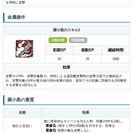
を同時に攻撃
金属操作
羅小黒のスキル2
自動回復
手動発動
初期SP
発動SP
継続時間
10
35
20秒
効果
攻撃力+70%、攻撃対象数+1、特性による遠距離攻撃時の攻撃力低下が無効化さ
れ、攻撃対象のHPが最大値の50%未満の場合、追加でその対象に防御力を200無視
する攻撃を1回与える
羅小黒の素質
名称
効果
敵に致命的なダメージを与えた時、対象のHPを1残し、
重傷
(倒すとSPが2回復)を付与する。自身は
執行人見習い
重傷
状態の敵を攻撃しない