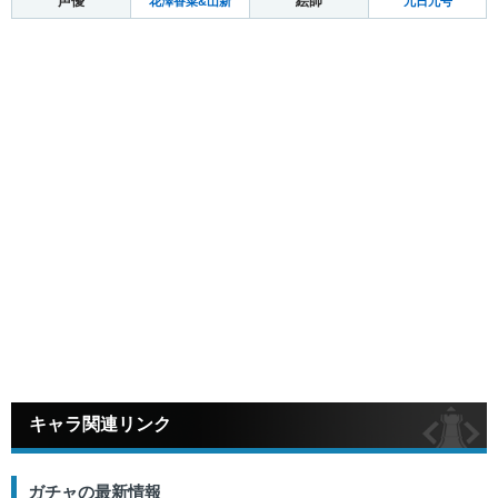
声優
絵師
花澤香菜&山新
九日九号
キャラ関連リンク
ガチャの最新情報