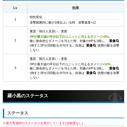
Lv
効果
特性変化
1
攻撃範囲内に敵が2体以上いる時、攻撃速度+12
素質「執行人見習い」更新
HPが最大値の半分以下のユニットに与えるダメージ+8%。
2
敵に致命的なダメージを与えた時、対象のHPを1残し、
重傷
(倒すとSPが2回復)を付与する。自身は
重傷
状態の敵を攻撃
しない
素質「執行人見習い」更新
HPが最大値の半分以下のユニットに与えるダメージ
+12%
。
3
敵に致命的なダメージを与えた時、対象のHPを1残し、
重傷
(倒すとSPが2回復)を付与する。自身は
重傷
状態の敵を攻撃
しない
羅小黒のステータス
ステータス
※最大育成時のステータスを表示しています(信頼度なし)