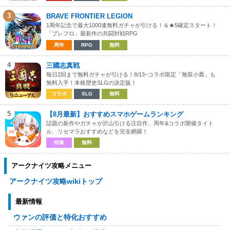
3
BRAVE FRONTIER LEGION
1周年記念で最大1000連無料ガチャが引ける！＆★5確定スタート！
「ブレフロ」最新作の共闘対戦RPG
周年
RPG
無料
4
三國志真戦
毎日2回まで無料ガチャが引ける！8/13~コラボ限定「無双小喬」も
無料入手！本格歴史SLGの決定版！
コラボ
SLG
無料
5
【8月最新】おすすめスマホゲームランキング
話題の新作やガチャが沢山引ける注目作、周年&コラボ開催タイト
ル、リセマラおすすめなどを完全網羅！
特集
無料
アークナイツ攻略メニュー
アークナイツ攻略wikiトップ
最新情報
ウァンの評価と特化おすすめ