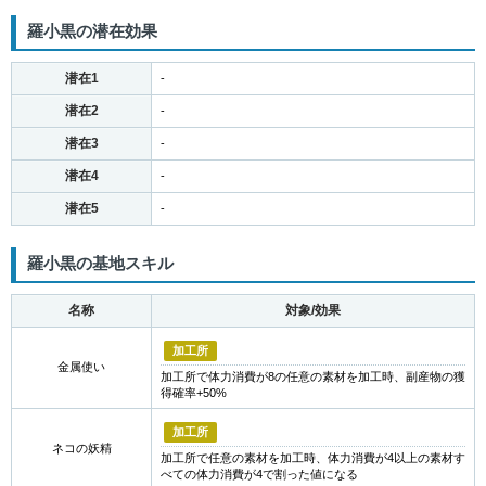
羅小黒の潜在効果
潜在1
-
潜在2
-
潜在3
-
潜在4
-
潜在5
-
羅小黒の基地スキル
名称
対象/効果
加工所
金属使い
加工所で体力消費が8の任意の素材を加工時、副産物の獲
得確率+50%
加工所
ネコの妖精
加工所で任意の素材を加工時、体力消費が4以上の素材す
べての体力消費が4で割った値になる