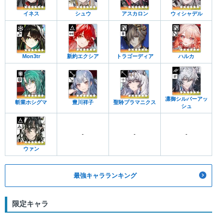
イネス
シュウ
アスカロン
ウィシャデル
Mon3tr
新約エクシア
トラゴーディア
ハルカ
凛御シルバーアッ
斬業ホシグマ
豊川祥子
聖聆プラマニクス
シュ
-
-
-
ウァン
最強キャラランキング
限定キャラ