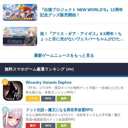
『白猫プロジェクト NEW WORLD’S』12周年
記念グッズ販売開始！
祝！『アリス・ギア・アイギス』8.5周年！ち
ょっと目に光がないヴェスパーちゃんがひたす
ら可愛い。開発陣からの8.5周年記念コメント
も到着！
最新ゲームニュースをもっと見る
無料スマホゲーム厳選ランキング
【PR】
1
Wizardry Variants Daphne
『FFXI』コラボ中、限定キャラが無料ゲット可能！一歩進むたびに生
死を賭ける、本格ダンジョンRPG！
コラボ
RPG
無料
2
ドット伝説～魔王になる異世界放置RPG
今なら無料2000連ガチャが引けて、全恒常キャラも入手可能！魔王
育成×箱庭経営のドット絵放置RPG
新作
RPG
無料