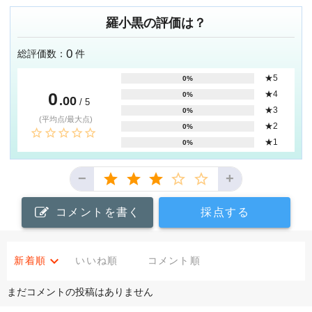
羅小黒の評価は？
0
総評価数：
件
★5
0%
0
★4
0%
.00
/ 5
★3
0%
(平均点/最大点)
★2
0%
★1
0%
−
+
コメントを書く
採点する
新着順
いいね順
コメント順
まだコメントの投稿はありません