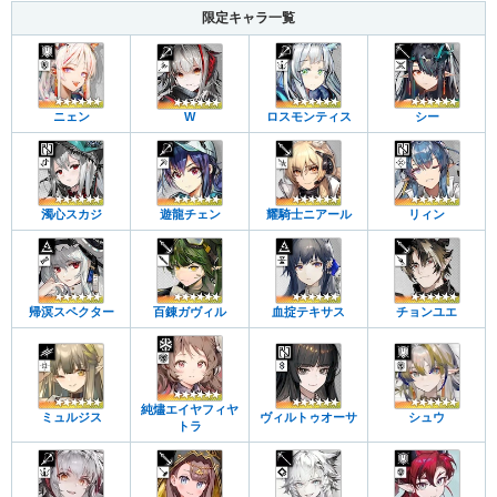
限定キャラ一覧
ニェン
W
ロスモンティス
シー
濁心スカジ
遊龍チェン
耀騎士ニアール
リィン
帰溟スペクター
百錬ガヴィル
血掟テキサス
チョンユエ
純燼エイヤフィヤ
ミュルジス
ヴィルトゥオーサ
シュウ
トラ