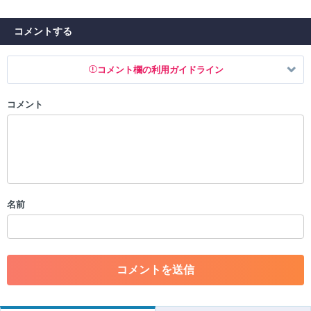
コメントする
コメント欄の利用ガイドライン
コメント
以下の書き込みを禁止とし、場合によってはコメント削除や書き込み制
限を行う可能性がございます。 あらかじめご了承ください。
・公序良俗に反する投稿
・スパムなど、記事内容と関係のない投稿
・誰かになりすます行為
・個人情報の投稿や、他者のプライバシーを侵害する投稿
名前
・一度削除された投稿を再び投稿すること
・外部サイトへの誘導や宣伝
・アカウントの売買など金銭が絡む内容の投稿
・各ゲームのネタバレを含む内容の投稿
・その他、管理者が不適切と判断した投稿
コメントの削除につきましては下記フォームより申請をいた
だけますでしょうか。