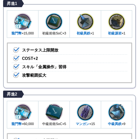
昇進1
龍門幣
×15,000
初級前衛SoC×3
初級異鉄
×1
初級源岩
×1
ステータス上限開放
COST+2
スキル「金属操作」習得
攻撃範囲拡大
昇進2
龍門幣
×60,000
中級前衛SoC×5
マンガン
×15
中級異鉄
×9