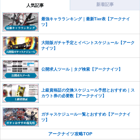
新着記事
人気記事
コメントの削除を申請する
※投稿内容を確認後、順次対応さ
せていただきます。ご了承ください。
最強キャラランキング｜最新Tier表【アークナイ
※一度削除したコメントは復元ができませんのでご注意くだ
ツ】
さい。
また、過度な利用規約の違反や、弊社に損害の及ぶ内容の書き込みがあ
大陸版ガチャ予定とイベントスケジュール【アーク
った場合は、法的措置をとらせていただく場合もございますので、あら
ナイツ】
かじめご理解くださいませ。
公開求人ツール｜タグ検索【アークナイツ】
上級資格証の交換スケジュール予想とおすすめ｜ス
カウト券の必要数【アークナイツ】
ガチャスケジュール一覧とおすすめ【アークナイ
ツ】
アークナイツ攻略TOP