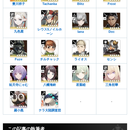
豊川祥子
Tachanka
Blitz
Frost
レウスSノイルホ
九色鹿
Iana
Doc
ーン
Fuze
チルチャック
ライオス
センシ
祐天寺にゃむ
八幡海鈴
若葉睦
三角初華
-
-
羅小黒
テラ大陸調査団
この記事の執筆者