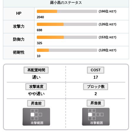
羅小黒のステータス
(
166位
)
/427
HP
2040
(
126位
)
/427
攻撃力
698
(
153位
)
/427
防御力
325
(
128位
)
/427
術耐性
10
再配置時間
COST
遅い
17
攻撃速度
ブロック数
やや遅い
2
昇進後
昇進前