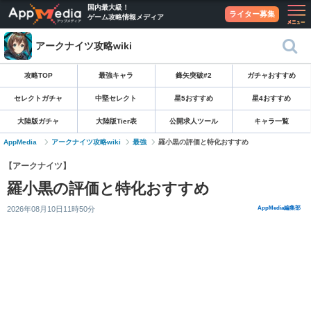
国内最大級！
ライター募集
ゲーム攻略情報メディア
アークナイツ攻略wiki
攻略TOP
最強キャラ
鋒矢突破#2
ガチャおすすめ
セレクトガチャ
中堅セレクト
星5おすすめ
星4おすすめ
大陸版ガチャ
大陸版Tier表
公開求人ツール
キャラ一覧
AppMedia
アークナイツ攻略wiki
最強
羅小黒の評価と特化おすすめ
【アークナイツ】
羅小黒の評価と特化おすすめ
2026年08月10日11時50分
AppMedia編集部