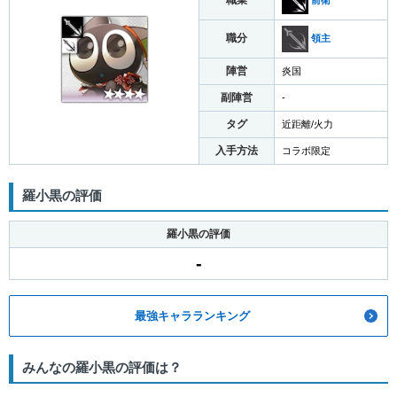
職業
前衛
職分
領主
陣営
炎国
副陣営
-
タグ
近距離/火力
入手方法
コラボ限定
羅小黒の評価
羅小黒の評価
-
最強キャラランキング
みんなの羅小黒の評価は？