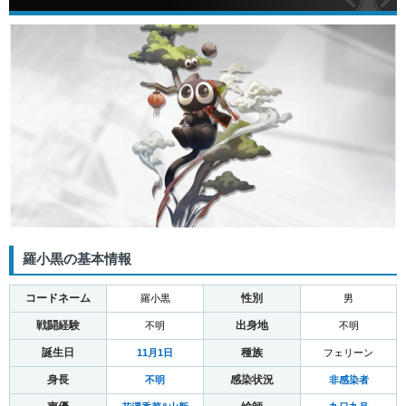
羅小黒の基本情報
コードネーム
性別
羅小黒
男
戦闘経験
出身地
不明
不明
誕生日
種族
11月1日
フェリーン
身長
感染状況
不明
非感染者