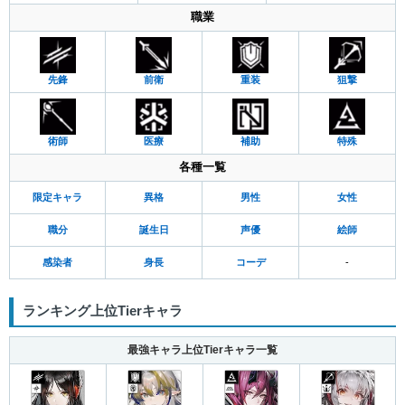
職業
先鋒
前衛
重装
狙撃
術師
医療
補助
特殊
各種一覧
限定キャラ
異格
男性
女性
職分
誕生日
声優
絵師
感染者
身長
コーデ
-
ランキング上位Tierキャラ
最強キャラ上位Tierキャラ一覧