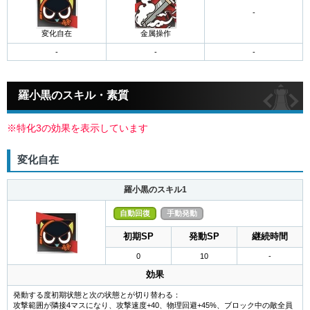
-
変化自在
金属操作
羅小黒のスキル・素質
※特化3の効果を表示しています
変化自在
羅小黒のスキル1
自動回復
手動発動
初期SP
発動SP
継続時間
0
10
-
効果
発動する度初期状態と次の状態とが切り替わる：
攻撃範囲が隣接4マスになり、攻撃速度+40、物理回避+45%、ブロック中の敵全員