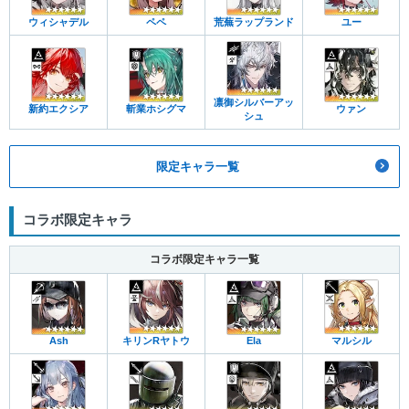
ウィシャデル
ペペ
荒蕪ラップランド
ユー
凛御シルバーアッ
新約エクシア
斬業ホシグマ
ウァン
シュ
限定キャラ一覧
コラボ限定キャラ
コラボ限定キャラ一覧
Ash
キリンRヤトウ
Ela
マルシル