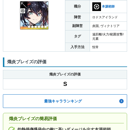
職分
本源術師
陣営
ロドスアイランド
副陣営
炎国, ヴィクトリア
遠距離/火力/範囲攻撃/
タグ
元素
入手方法
恒常
熾炎ブレイズの評価
熾炎ブレイズの評価
S
最強キャラランキング
熾炎ブレイズの簡易評価
灼熱損傷爆発中の敵に高いダメージを出す本源術師