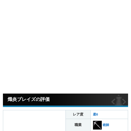
熾炎ブレイズの評価
レア度
星6
職業
術師