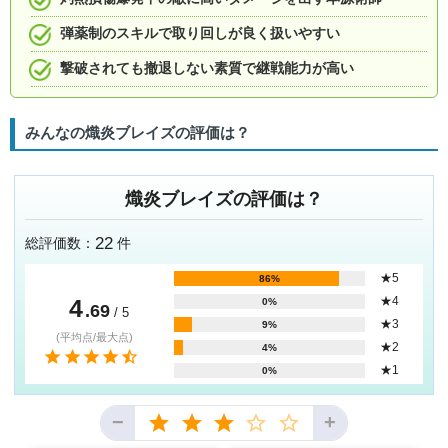
弾薬制のスキルで取り回しが良く扱いやすい
撃破されても撤退しない素質で継戦能力が高い
みんなの熾炎ブレイズの評価は？
熾炎ブレイズの評価は？
22
総評価数：
件
★5
86%
4
★4
0%
.69
/ 5
★3
9%
(平均点/最大点)
★2
4%
★1
0%
−
+