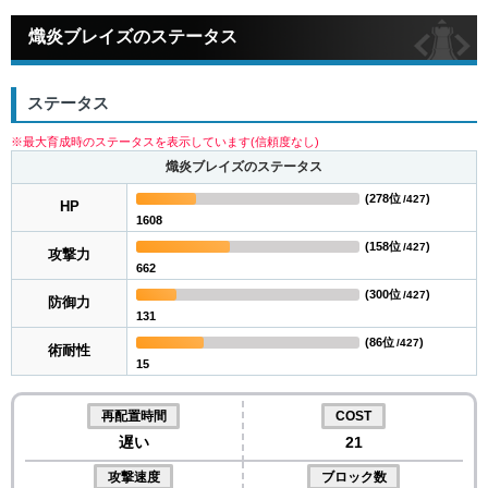
熾炎ブレイズのステータス
ステータス
※最大育成時のステータスを表示しています(信頼度なし)
熾炎ブレイズのステータス
(
278位
)
/427
HP
1608
(
158位
)
/427
攻撃力
662
(
300位
)
/427
防御力
131
(
86位
)
/427
術耐性
15
再配置時間
COST
遅い
21
攻撃速度
ブロック数