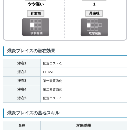
やや遅い
1
昇進後
昇進前
熾炎ブレイズの潜在効果
潜在1
配置コスト-1
潜在2
HP+270
潜在3
第一素質強化
潜在4
第二素質強化
潜在5
配置コスト-1
熾炎ブレイズの基地スキル
名称
対象/効果