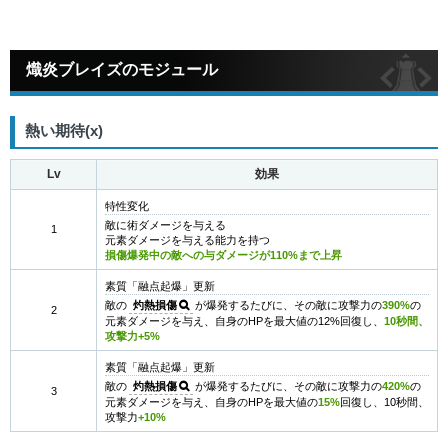
熾炎ブレイズのモジュール
熱い期待(x)
Lv
効果
特性変化
敵に術ダメージを与える
1
元素ダメージを与える能力を持つ
損傷爆発中の敵への与ダメージが110%まで上昇
素質「融点起爆」更新
敵の
灼熱損傷
が爆発するたびに、その敵に攻撃力の
390%
の
2
元素ダメージを与え、自身のHPを最大値の12%回復し、
10秒間、
攻撃力+5%
素質「融点起爆」更新
敵の
灼熱損傷
が爆発するたびに、その敵に攻撃力の
420%
の
3
元素ダメージを与え、自身のHPを最大値の
15%
回復し、10秒間、
攻撃力
+10%