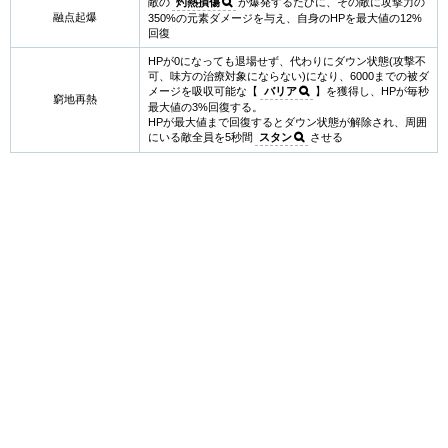
敵の
灼熱損傷
が爆発するたびに、その敵に攻撃力の
融点起爆
350%の元素ダメージを与え、自身のHPを最大値の12%
回復
HPが0になっても退場せず、代わりにダウン状態(攻撃不
可、味方の治療対象にならない)になり、6000までの被ダ
メージを吸収可能な【
バリア
】を獲得し、HPが毎秒
窮地再熱
最大値の3%回復する。
HPが最大値まで回復するとダウン状態が解除され、周囲
にいる敵全員を5秒間
スタン
させる