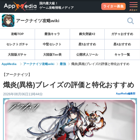
国内最大級！
ライター募集
ゲーム攻略情報メディア
アークナイツ攻略wiki
攻略TOP
最強キャラ
鋒矢突破#2
ガチャおすすめ
セレクトガチャ
中堅セレクト
星5おすすめ
星4おすすめ
大陸版ガチャ
大陸版Tier表
公開求人ツール
キャラ一覧
AppMedia
アークナイツ攻略wiki
最強
熾炎(異格)ブレイズの評価と特化おすすめ
【アークナイツ】
熾炎(異格)ブレイズの評価と特化おすすめ
2026年08月06日11時44分
AppMedia編集部