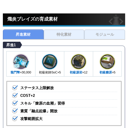
熾炎ブレイズの育成素材
昇進素材
特化素材
モジュール
昇進1
龍門幣
×30,000
初級術師SoC×5
初級源岩
×12
初級糖原
×5
ステータス上限解放
COST+2
スキル「燎原の血潮」習得
素質「融点起爆」開放
攻撃範囲拡大