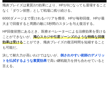
熾炎ブレイズは素質2の効果により、HPが0になっても退場すること
なく「ダウン状態」として戦場に残り続ける。
6000ダメージまで受けれるバリアを獲得、HPが毎秒回復、HPが最
大まで回復すると周囲の敵に5秒間のスタンを与え復活する。
HP回復状態にあるとき、医療オペレーターによる治療効果を受ける
ことができないが、
濁心スカジや引星ソーンズのような特殊な回復
効果は受ける
ことができ、熾炎ブレイズの復活時間を短縮すること
も可能だ。
決して耐久力が高いわけではないが、
倒されやすい術師のデメリッ
トを払拭するような素質効果
で高い継戦能力を持ち合わせていると
言える。