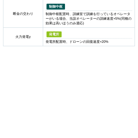
制御中枢
断金の交わり
制御中枢配置時、訓練室で訓練を行っているオペレータ
ーがいる場合、当該オペレーターの訓練速度+5%(同種の
効果は高いほうのみ適応)
発電所
火力発電γ
発電所配置時、ドローンの回復速度+20%