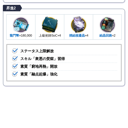
昇進2
龍門幣
×180,000
上級術師SoC×4
焼結核凝晶
×4
結晶回路
×2
ステータス上限解放
スキル「衆悪の焚獄」習得
素質「窮地再熱」開放
素質「融点起爆」強化