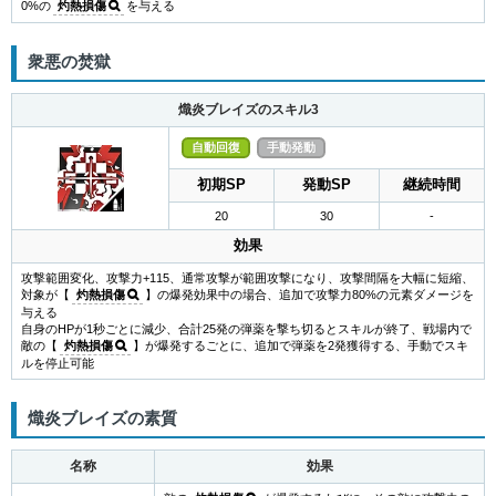
0%の
灼熱損傷
を与える
衆悪の焚獄
熾炎ブレイズのスキル3
自動回復
手動発動
初期SP
発動SP
継続時間
20
30
-
効果
攻撃範囲変化、攻撃力+115、通常攻撃が範囲攻撃になり、攻撃間隔を大幅に短縮、
対象が【
灼熱損傷
】の爆発効果中の場合、追加で攻撃力80%の元素ダメージを
与える
自身のHPが1秒ごとに減少、合計25発の弾薬を撃ち切るとスキルが終了、戦場内で
敵の【
灼熱損傷
】が爆発するごとに、追加で弾薬を2発獲得する、手動でスキ
ルを停止可能
熾炎ブレイズの素質
名称
効果