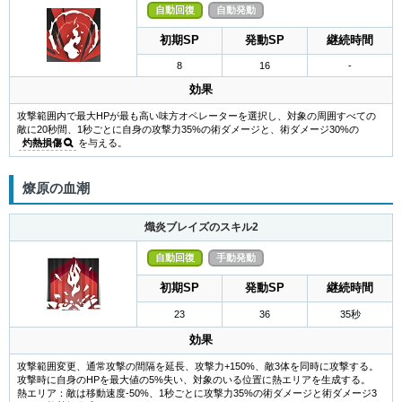
自動回復
自動発動
初期SP
発動SP
継続時間
8
16
-
効果
攻撃範囲内で最大HPが最も高い味方オペレーターを選択し、対象の周囲すべての
敵に20秒間、1秒ごとに自身の攻撃力35%の術ダメージと、術ダメージ30%の
灼熱損傷
を与える。
燎原の血潮
熾炎ブレイズのスキル2
自動回復
手動発動
初期SP
発動SP
継続時間
23
36
35秒
効果
攻撃範囲変更、通常攻撃の間隔を延長、攻撃力+150%、敵3体を同時に攻撃する。
攻撃時に自身のHPを最大値の5%失い、対象のいる位置に熱エリアを生成する。
熱エリア：敵は移動速度-50%、1秒ごとに攻撃力35%の術ダメージと術ダメージ3