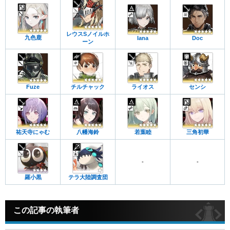
レウスSノイルホ
九色鹿
Iana
Doc
ーン
Fuze
チルチャック
ライオス
センシ
祐天寺にゃむ
八幡海鈴
若葉睦
三角初華
-
-
羅小黒
テラ大陸調査団
この記事の執筆者