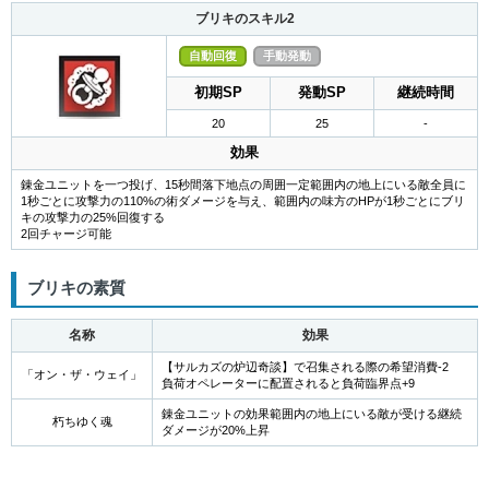
ブリキのスキル2
自動回復
手動発動
初期SP
発動SP
継続時間
20
25
-
効果
錬金ユニットを一つ投げ、15秒間落下地点の周囲一定範囲内の地上にいる敵全員に
1秒ごとに攻撃力の110%の術ダメージを与え、範囲内の味方のHPが1秒ごとにブリ
キの攻撃力の25%回復する
2回チャージ可能
ブリキの素質
名称
効果
【サルカズの炉辺奇談】で召集される際の希望消費-2
「オン・ザ・ウェイ」
負荷オペレーターに配置されると負荷臨界点+9
錬金ユニットの効果範囲内の地上にいる敵が受ける継続
朽ちゆく魂
ダメージが20%上昇