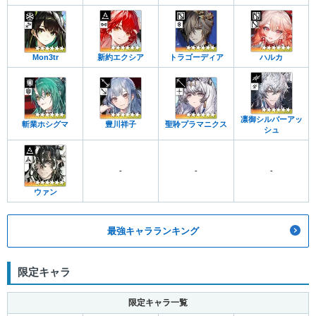
Mon3tr
新約エクシア
トラゴーディア
ハルカ
凛御シルバーアッ
斬業ホシグマ
豊川祥子
聖聆プラマニクス
シュ
-
-
-
ウァン
最強キャラランキング
限定キャラ
限定キャラ一覧