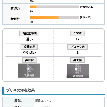
469
(
403位
)
/427
防御力
99
(
2位
)
/427
術耐性
30
再配置時間
COST
遅い
17
攻撃速度
ブロック数
やや遅い
1
昇進前
昇進後
ブリキの潜在効果
潜在1
配置コスト-1