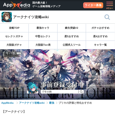
国内最大級！
ライター募集
ゲーム攻略情報メディア
アークナイツ攻略wiki
攻略TOP
最強キャラ
鋒矢突破#2
ガチャおすすめ
セレクトガチャ
中堅セレクト
星5おすすめ
星4おすすめ
大陸版ガチャ
大陸版Tier表
公開求人ツール
キャラ一覧
AppMedia
アークナイツ攻略wiki
最強
ブリキの評価と特化おすすめ
【アークナイツ】