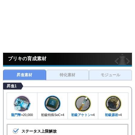
ブリキの育成素材
昇進素材
特化素材
モジュール
昇進1
龍門幣
×20,000
初級特殊SoC×4
初級アケトン
×4
初級源岩
×4
ステータス上限解放