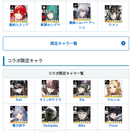
凛御シルバーアッ
新約エクシア
斬業ホシグマ
ウァン
シュ
限定キャラ一覧
コラボ限定キャラ
コラボ限定キャラ一覧
Ash
キリンRヤトウ
Ela
マルシル
豊川祥子
Tachanka
Blitz
Frost