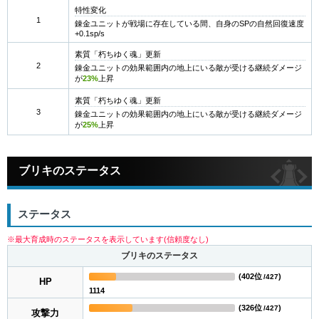
特性変化
1
錬金ユニットが戦場に存在している間、自身のSPの自然回復速度
+0.1sp/s
素質「朽ちゆく魂」更新
2
錬金ユニットの効果範囲内の地上にいる敵が受ける継続ダメージ
が
23%
上昇
素質「朽ちゆく魂」更新
3
錬金ユニットの効果範囲内の地上にいる敵が受ける継続ダメージ
が
25%
上昇
ブリキのステータス
ステータス
※最大育成時のステータスを表示しています(信頼度なし)
ブリキのステータス
(
402位
)
/427
HP
1114
(
326位
)
/427
攻撃力