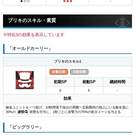
ブリキのスキル・素質
※特化3の効果を表示しています
「オールドカーリー」
ブリキのスキル1
攻撃回復
自動発動
初期SP
発動SP
継続時間
0
5
-
効果
錬金ユニットを一つ投げ、10秒間落下地点の周囲一定範囲内の地上にいる敵全員に
30%の
虚弱
状態を付与し、1秒ごとに攻撃力の75%の術ダメージを与える
「ビッグラリー」