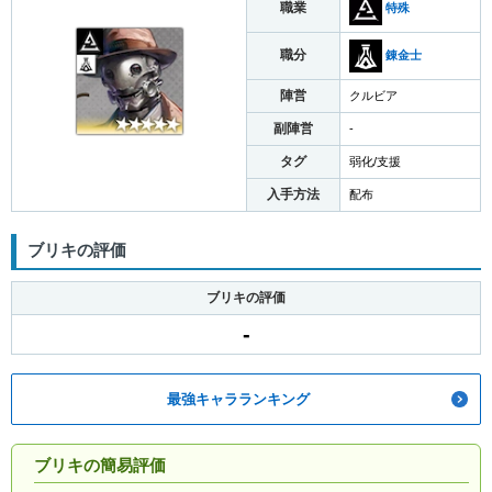
職業
特殊
職分
錬金士
陣営
クルビア
副陣営
-
タグ
弱化/支援
入手方法
配布
ブリキの評価
ブリキの評価
-
最強キャラランキング
ブリキの簡易評価