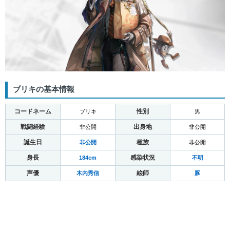
ブリキの基本情報
コードネーム
性別
ブリキ
男
戦闘経験
出身地
非公開
非公開
誕生日
種族
非公開
非公開
身長
感染状況
184cm
不明
声優
絵師
木内秀信
豚