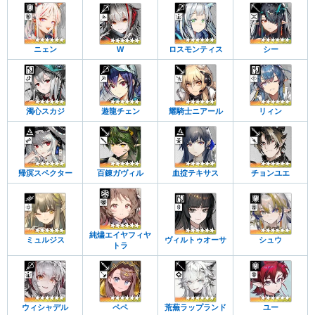
ニェン
W
ロスモンティス
シー
濁心スカジ
遊龍チェン
耀騎士ニアール
リィン
帰溟スペクター
百錬ガヴィル
血掟テキサス
チョンユエ
純燼エイヤフィヤ
ミュルジス
ヴィルトゥオーサ
シュウ
トラ
ウィシャデル
ペペ
荒蕪ラップランド
ユー