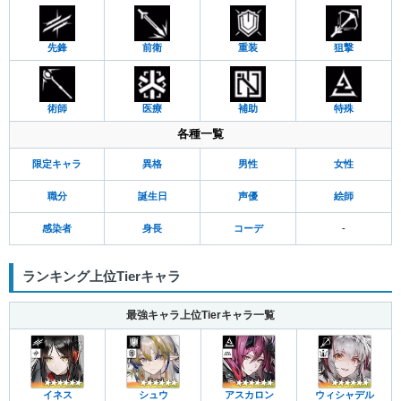
先鋒
前衛
重装
狙撃
術師
医療
補助
特殊
各種一覧
限定キャラ
異格
男性
女性
職分
誕生日
声優
絵師
感染者
身長
コーデ
-
ランキング上位Tierキャラ
最強キャラ上位Tierキャラ一覧
イネス
シュウ
アスカロン
ウィシャデル