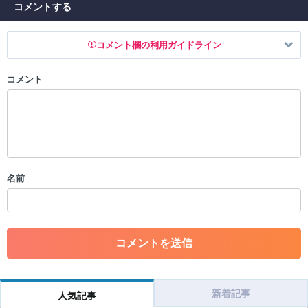
コメントする
コメント欄の利用ガイドライン
コメント
以下の書き込みを禁止とし、場合によってはコメント削除や書き込み制
限を行う可能性がございます。 あらかじめご了承ください。
・公序良俗に反する投稿
・スパムなど、記事内容と関係のない投稿
・誰かになりすます行為
・個人情報の投稿や、他者のプライバシーを侵害する投稿
名前
・一度削除された投稿を再び投稿すること
・外部サイトへの誘導や宣伝
・アカウントの売買など金銭が絡む内容の投稿
・各ゲームのネタバレを含む内容の投稿
・その他、管理者が不適切と判断した投稿
コメントの削除につきましては下記フォームより申請をいた
だけますでしょうか。
新着記事
人気記事
コメントの削除を申請する
※投稿内容を確認後、順次対応さ