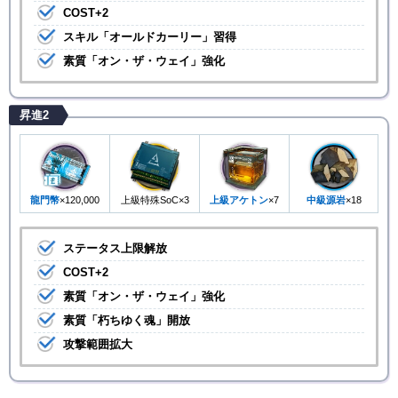
COST+2
スキル「オールドカーリー」習得
素質「オン・ザ・ウェイ」強化
昇進2
龍門幣
×120,000
上級特殊SoC×3
上級アケトン
×7
中級源岩
×18
ステータス上限解放
COST+2
素質「オン・ザ・ウェイ」強化
素質「朽ちゆく魂」開放
攻撃範囲拡大