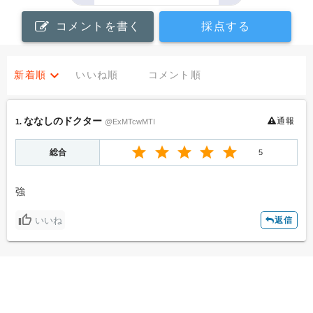
コメントを書く
採点する
新着順
いいね順
コメント順
ななしのドクター
通報
1.
@ExMTcwMTI
総合
5
強
いいね
返信
への返信
投稿者名
コメント