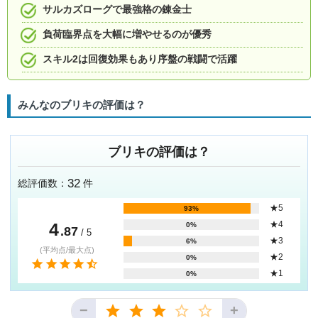
サルカズローグで最強格の錬金士
負荷臨界点を大幅に増やせるのが優秀
スキル2は回復効果もあり序盤の戦闘で活躍
みんなのブリキの評価は？
ブリキの評価は？
32
総評価数：
件
★5
93%
4
★4
0%
.87
/ 5
★3
6%
(平均点/最大点)
★2
0%
★1
0%
−
+