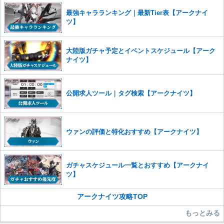
せていただきます。ご了承ください。
最強キャラランキング｜最新Tier表【アークナイ
※一度削除したコメントは復元ができませんのでご注意くだ
ツ】
さい。
また、過度な利用規約の違反や、弊社に損害の及ぶ内容の書き込みがあ
大陸版ガチャ予定とイベントスケジュール【アーク
った場合は、法的措置をとらせていただく場合もございますので、あら
ナイツ】
かじめご理解くださいませ。
公開求人ツール｜タグ検索【アークナイツ】
ウァンの評価と特化おすすめ【アークナイツ】
ガチャスケジュール一覧とおすすめ【アークナイ
ツ】
アークナイツ攻略TOP
もっとみる