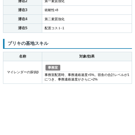
潜在2
第一素質強化
潜在3
術耐性+8
潜在4
第二素質強化
潜在5
配置コスト-1
ブリキの基地スキル
名称
対象/効果
事務室
マイレンダーの探偵β
事務室配置時、事務連絡速度+5%。宿舎の合計レベルが1
につき、事務連絡速度がさらに+2%