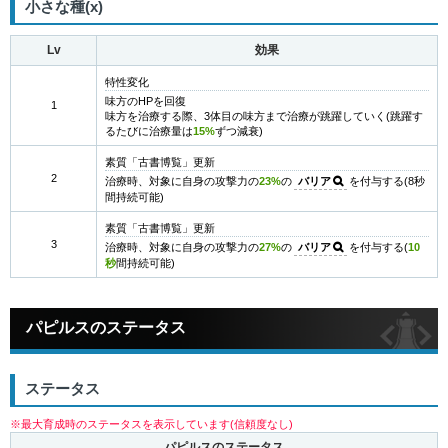
小さな種(x)
Lv
効果
特性変化
味方のHPを回復
1
味方を治療する際、3体目の味方まで治療が跳躍していく(跳躍す
るたびに治療量は
15%
ずつ減衰)
素質「古書博覧」更新
2
治療時、対象に自身の攻撃力の
23%
の
バリア
を付与する(8秒
間持続可能)
素質「古書博覧」更新
3
治療時、対象に自身の攻撃力の
27%
の
バリア
を付与する(
10
秒
間持続可能)
パピルスのステータス
ステータス
※最大育成時のステータスを表示しています(信頼度なし)
パピルスのステータス