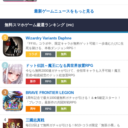
も到着！
最新ゲームニュースをもっと見る
無料スマホゲーム厳選ランキング
【PR】
1
Wizardry Variants Daphne
『FFXI』コラボ中、限定キャラが無料ゲット可能！一歩進むたびに生
死を賭ける、本格ダンジョンRPG！
コラボ
RPG
無料
2
ドット伝説～魔王になる異世界放置RPG
今なら無料2000連ガチャが引けて、全恒常キャラも入手可能！魔王
育成×箱庭経営のドット絵放置RPG
新作
RPG
無料
3
BRAVE FRONTIER LEGION
1周年記念で最大1000連無料ガチャが引ける！＆★5確定スタート！
「ブレフロ」最新作の共闘対戦RPG
周年
RPG
無料
4
三國志真戦
毎日2回まで無料ガチャが引ける！8/13~コラボ限定「無双小喬」も