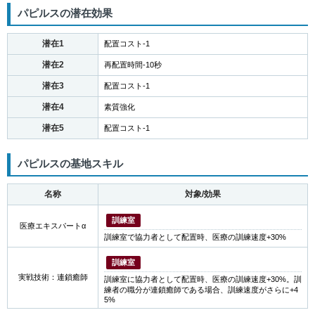
パピルスの潜在効果
潜在1
配置コスト-1
潜在2
再配置時間-10秒
潜在3
配置コスト-1
潜在4
素質強化
潜在5
配置コスト-1
パピルスの基地スキル
名称
対象/効果
訓練室
医療エキスパートα
訓練室で協力者として配置時、医療の訓練速度+30%
訓練室
実戦技術：連鎖癒師
訓練室に協力者として配置時、医療の訓練速度+30%。訓
練者の職分が連鎖癒師である場合、訓練速度がさらに+4
5%