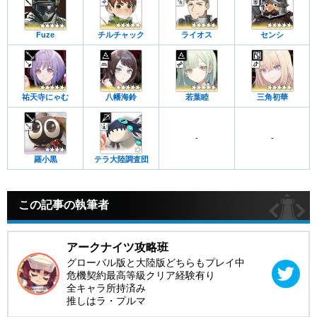
Fuze
チルチャック
ライオス
センシ
祐天寺にゃむ
八幡海鈴
若葉睦
三角初華
-
-
羅小黒
テラ大陸調査団
この記事の執筆者
アークナイツ攻略班
グローバル版と大陸版どちらもプレイ中
危機契約最高等級クリア経験有り
全キャラ所持済み
推しはラ・プルマ