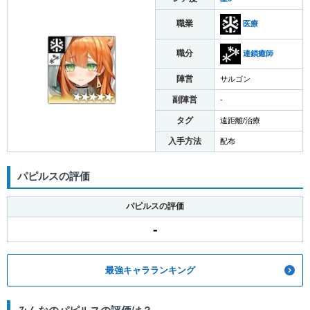
職業
医療
職分
連鎖癒師
陣営
サルゴン
副陣営
-
タグ
遠距離/治療
入手方法
配布
パピルスの評価
パピルスの評価
-
最強キャラランキング