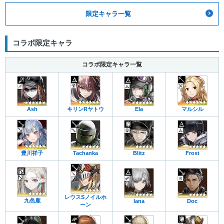
限定キャラ一覧
コラボ限定キャラ
コラボ限定キャラ一覧
Ash
キリンRヤトウ
Ela
マルシル
豊川祥子
Tachanka
Blitz
Frost
レウスSノイルホ
九色鹿
Iana
Doc
ーン