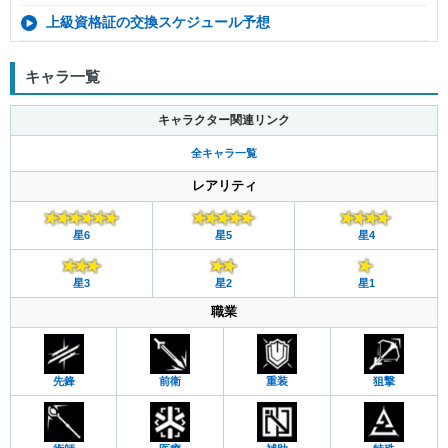
上級資格証の交換スケジュール予想
キャラ一覧
キャラクター関連リンク
全キャラ一覧
レアリティ
星6
星5
星4
星3
星2
星1
職業
先鋒
前衛
重装
狙撃