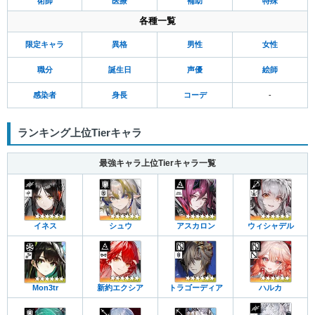
術師
医療
補助
特殊
各種一覧
限定キャラ
異格
男性
女性
職分
誕生日
声優
絵師
感染者
身長
コーデ
-
ランキング上位Tierキャラ
最強キャラ上位Tierキャラ一覧
イネス
シュウ
アスカロン
ウィシャデル
Mon3tr
新約エクシア
トラゴーディア
ハルカ