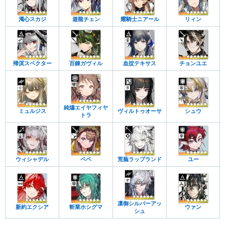
濁心スカジ
遊龍チェン
耀騎士ニアール
リィン
帰溟スペクター
百錬ガヴィル
血掟テキサス
チョンユエ
純燼エイヤフィヤ
ミュルジス
ヴィルトゥオーサ
シュウ
トラ
ウィシャデル
ペペ
荒蕪ラップランド
ユー
凛御シルバーアッ
新約エクシア
斬業ホシグマ
ウァン
シュ