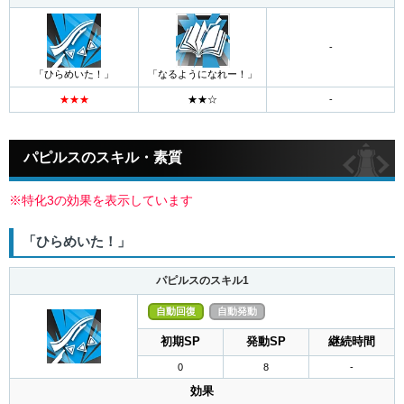
-
「ひらめいた！」
「なるようになれー！」
パピルスのスキル・素質
※特化3の効果を表示しています
「ひらめいた！」
パピルスのスキル1
自動回復
自動発動
初期SP
発動SP
継続時間
0
8
-
効果