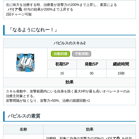
次に味方を治療する時、治療量が攻撃力の200%まで上昇し、素質による
バリア
付与の効果が200%まで上昇する
2回チャージ可能
「なるようになれー！」
パピルスのスキル2
自動回復
手動発動
初期SP
発動SP
継続時間
15
30
15秒
効果
スキル発動中、攻撃範囲内にいる自身を除く最大HPが最も高いオペレーターのみ
治療主対象とする。
攻撃間隔が短くなり、攻撃力+50%、治療の跳躍回数+1
パピルスの素質
名称
効果
治療時、対象に自身の攻撃力の20%の
バリア
を付与