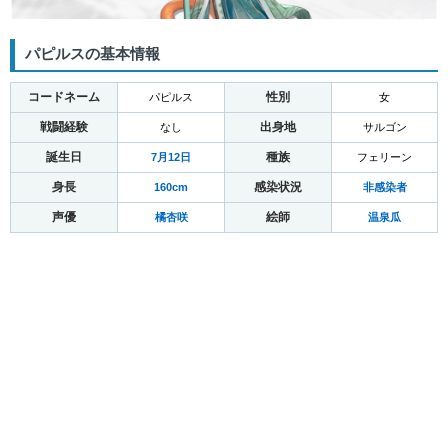
パピルスの基本情報
コードネーム
性別
パピルス
女
戦闘経験
出身地
なし
サルゴン
誕生日
種族
7月12日
フェリーン
身長
感染状況
160cm
非感染者
声優
絵師
橘杏咲
温泉瓜