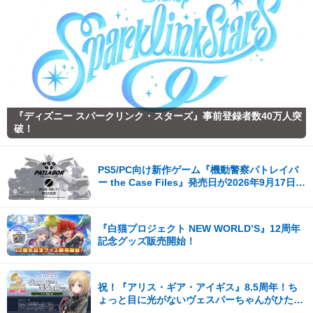
『ディズニー スパークリンク・スターズ』事前登録者数40万人突
破！
PS5/PC向け新作ゲーム『機動警察パトレイバ
ー the Case Files』発売日が2026年9月17日
（木）に決定！
『白猫プロジェクト NEW WORLD’S』12周年
記念グッズ販売開始！
祝！『アリス・ギア・アイギス』8.5周年！ち
ょっと目に光がないヴェスパーちゃんがひたす
ら可愛い。開発陣からの8.5周年記念コメント