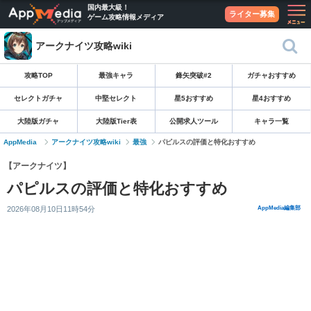
国内最大級！
ライター募集
ゲーム攻略情報メディア
アークナイツ攻略wiki
攻略TOP
最強キャラ
鋒矢突破#2
ガチャおすすめ
セレクトガチャ
中堅セレクト
星5おすすめ
星4おすすめ
大陸版ガチャ
大陸版Tier表
公開求人ツール
キャラ一覧
AppMedia
アークナイツ攻略wiki
最強
パピルスの評価と特化おすすめ
【アークナイツ】
パピルスの評価と特化おすすめ
2026年08月10日11時54分
AppMedia編集部