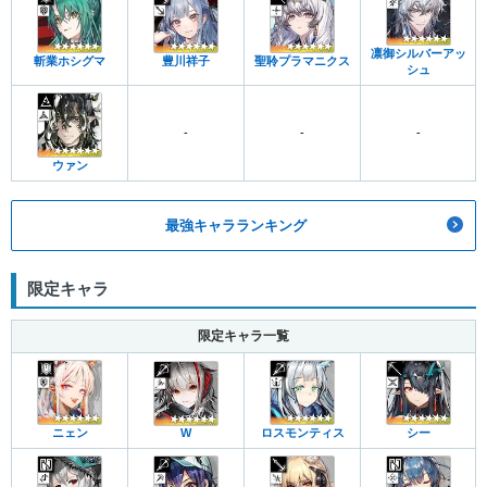
凛御シルバーアッ
斬業ホシグマ
豊川祥子
聖聆プラマニクス
シュ
-
-
-
ウァン
最強キャラランキング
限定キャラ
限定キャラ一覧
ニェン
W
ロスモンティス
シー