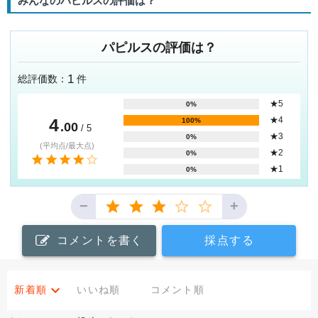
みんなのパピルスの評価は？
パピルスの評価は？
1
総評価数：
件
★5
0%
4
★4
100%
.00
/ 5
★3
0%
(平均点/最大点)
★2
0%
★1
0%
−
+
コメントを書く
採点する
新着順
いいね順
コメント順