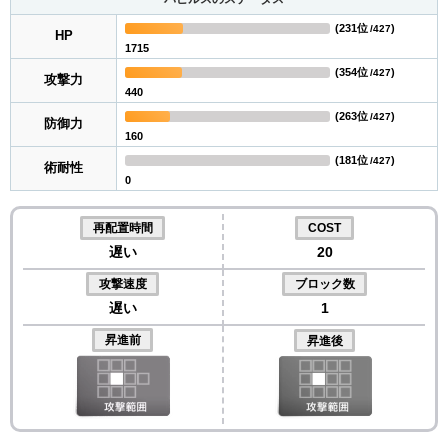
(
231位
)
/427
HP
1715
(
354位
)
/427
攻撃力
440
(
263位
)
/427
防御力
160
(
181位
)
/427
術耐性
0
再配置時間
COST
遅い
20
攻撃速度
ブロック数
遅い
1
昇進前
昇進後