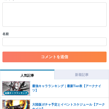
以下の書き込みを禁止とし、場合によってはコメント削除や書き込み制
限を行う可能性がございます。 あらかじめご了承ください。
・公序良俗に反する投稿
・スパムなど、記事内容と関係のない投稿
・誰かになりすます行為
・個人情報の投稿や、他者のプライバシーを侵害する投稿
名前
・一度削除された投稿を再び投稿すること
・外部サイトへの誘導や宣伝
・アカウントの売買など金銭が絡む内容の投稿
・各ゲームのネタバレを含む内容の投稿
・その他、管理者が不適切と判断した投稿
コメントの削除につきましては下記フォームより申請をいた
だけますでしょうか。
新着記事
人気記事
コメントの削除を申請する
※投稿内容を確認後、順次対応さ
せていただきます。ご了承ください。
最強キャラランキング｜最新Tier表【アークナイ
※一度削除したコメントは復元ができませんのでご注意くだ
ツ】
さい。
また、過度な利用規約の違反や、弊社に損害の及ぶ内容の書き込みがあ
大陸版ガチャ予定とイベントスケジュール【アーク
った場合は、法的措置をとらせていただく場合もございますので、あら
ナイツ】