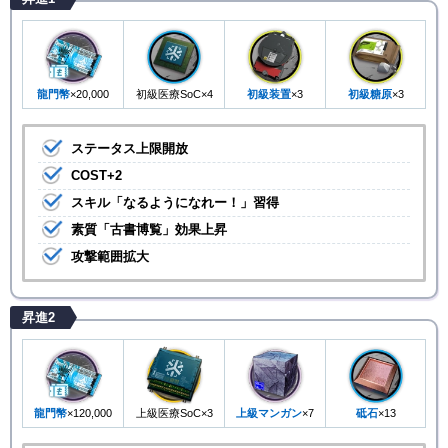
龍門幣
×20,000
初級医療SoC×4
初級装置
×3
初級糖原
×3
ステータス上限開放
COST+2
スキル「なるようになれー！」習得
素質「古書博覧」効果上昇
攻撃範囲拡大
昇進2
龍門幣
×120,000
上級医療SoC×3
上級マンガン
×7
砥石
×13