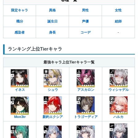
限定キャラ
異格
男性
女性
職分
誕生日
声優
絵師
感染者
身長
コーデ
-
ランキング上位Tierキャラ
最強キャラ上位Tierキャラ一覧
イネス
シュウ
アスカロン
ウィシャデル
Mon3tr
新約エクシア
トラゴーディア
ハルカ