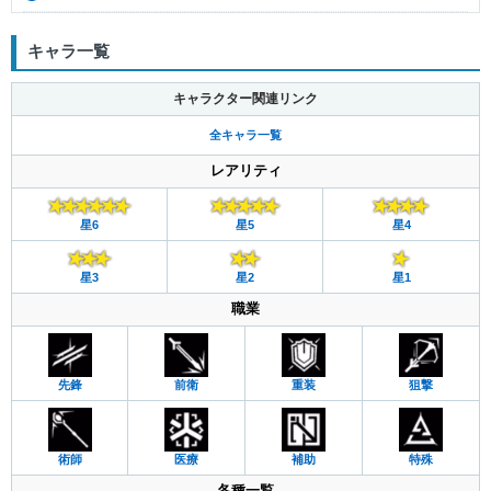
キャラ一覧
キャラクター関連リンク
全キャラ一覧
レアリティ
星6
星5
星4
星3
星2
星1
職業
先鋒
前衛
重装
狙撃
術師
医療
補助
特殊
各種一覧