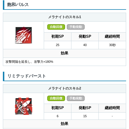
飽和パルス
メラナイトのスキル1
自動回復
手動発動
初期SP
発動SP
継続時間
25
40
30秒
効果
攻撃間隔を延長し、攻撃力+180%
リミテッドバースト
メラナイトのスキル2
自動回復
手動発動
初期SP
発動SP
継続時間
6
15
-
効果