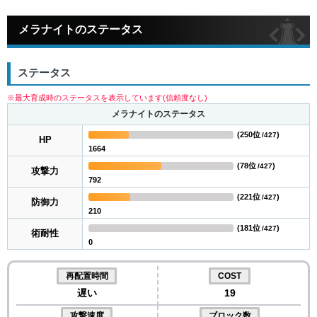
メラナイトのステータス
ステータス
※最大育成時のステータスを表示しています(信頼度なし)
メラナイトのステータス
(
250位
)
/427
HP
1664
(
78位
)
/427
攻撃力
792
(
221位
)
/427
防御力
210
(
181位
)
/427
術耐性
0
再配置時間
COST
遅い
19
攻撃速度
ブロック数