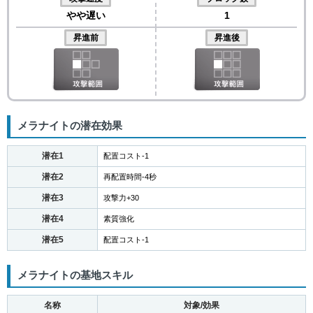
やや遅い
1
昇進前
昇進後
メラナイトの潜在効果
潜在1
配置コスト-1
潜在2
再配置時間-4秒
潜在3
攻撃力+30
潜在4
素質強化
潜在5
配置コスト-1
メラナイトの基地スキル
名称
対象/効果