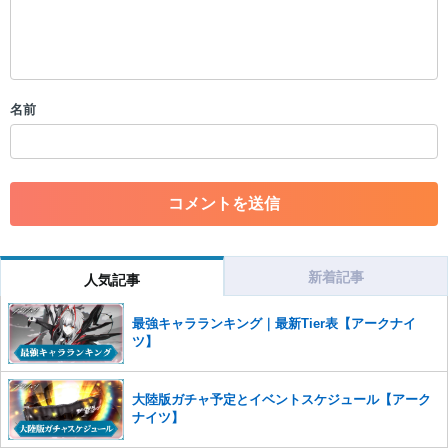
・公序良俗に反する投稿
・スパムなど、記事内容と関係のない投稿
・誰かになりすます行為
・個人情報の投稿や、他者のプライバシーを侵害する投稿
名前
・一度削除された投稿を再び投稿すること
・外部サイトへの誘導や宣伝
・アカウントの売買など金銭が絡む内容の投稿
・各ゲームのネタバレを含む内容の投稿
・その他、管理者が不適切と判断した投稿
コメントの削除につきましては下記フォームより申請をいた
だけますでしょうか。
新着記事
人気記事
コメントの削除を申請する
※投稿内容を確認後、順次対応さ
せていただきます。ご了承ください。
最強キャラランキング｜最新Tier表【アークナイ
※一度削除したコメントは復元ができませんのでご注意くだ
ツ】
さい。
また、過度な利用規約の違反や、弊社に損害の及ぶ内容の書き込みがあ
大陸版ガチャ予定とイベントスケジュール【アーク
った場合は、法的措置をとらせていただく場合もございますので、あら
ナイツ】
かじめご理解くださいませ。