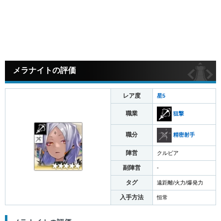
メラナイトの評価
レア度
星5
職業
狙撃
職分
精密射手
陣営
クルビア
副陣営
-
タグ
遠距離/火力/爆発力
入手方法
恒常