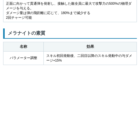
正面に向かって貫通弾を発射し、接触した敵全員に最大で攻撃力の500%の物理ダ
メージを与える。
ダメージ量は弾の飛距離に応じて、180%まで減少する
2回チャージ可能
メラナイトの素質
名称
効果
スキル初回発動後、二回目以降のスキル発動中の与ダメ
パラメーター調整
ージ+15%