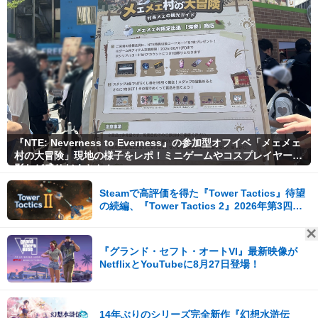
『NTE: Neverness to Everness』の参加型オフイベ「メェメェ
村の大冒険」現地の様子をレポ！ミニゲームやコスプレイヤー撮
影など盛りだくさん！
Steamで高評価を得た『Tower Tactics』待望
の続編、『Tower Tactics 2』2026年第3四半
期に早期アクセス開始
『グランド・セフト・オートVI』最新映像が
NetflixとYouTubeに8月27日登場！
14年ぶりのシリーズ完全新作『幻想水滸伝