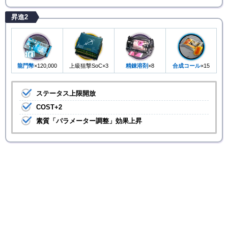
昇進2
龍門幣
×120,000
上級狙撃SoC×3
精錬溶剤
×8
合成コール
×15
ステータス上限開放
COST+2
素質「パラメーター調整」効果上昇