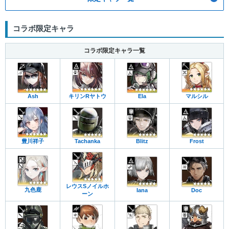
コラボ限定キャラ
コラボ限定キャラ一覧
Ash
キリンRヤトウ
Ela
マルシル
豊川祥子
Tachanka
Blitz
Frost
レウスSノイルホ
九色鹿
Iana
Doc
ーン