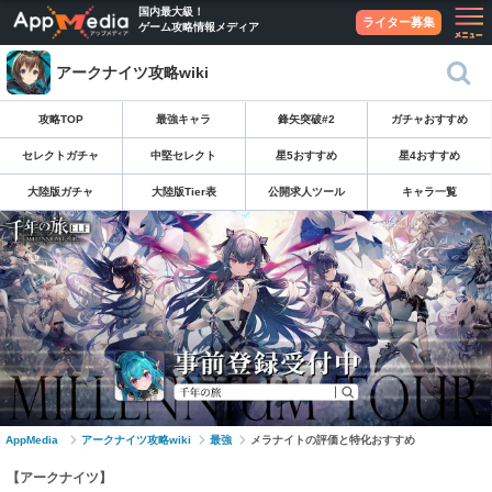
国内最大級！
ライター募集
ゲーム攻略情報メディア
アークナイツ攻略wiki
攻略TOP
最強キャラ
鋒矢突破#2
ガチャおすすめ
セレクトガチャ
中堅セレクト
星5おすすめ
星4おすすめ
大陸版ガチャ
大陸版Tier表
公開求人ツール
キャラ一覧
AppMedia
アークナイツ攻略wiki
最強
メラナイトの評価と特化おすすめ
【アークナイツ】