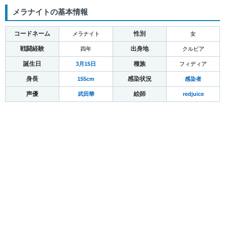
メラナイトの基本情報
コードネーム
性別
メラナイト
女
戦闘経験
出身地
四年
クルビア
誕生日
種族
3月15日
フィディア
身長
感染状況
155cm
感染者
声優
絵師
武田華
redjuice