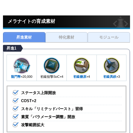
メラナイトの育成素材
昇進素材
特化素材
モジュール
昇進1
龍門幣
×20,000
初級狙撃SoC×4
初級糖原
×4
初級異鉄
×3
ステータス上限開放
COST+2
スキル「リミテッドバースト」習得
素質「パラメーター調整」開放
攻撃範囲拡大