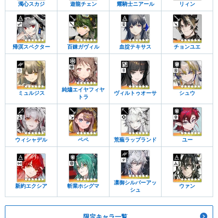
濁心スカジ
遊龍チェン
耀騎士ニアール
リィン
帰溟スペクター
百錬ガヴィル
血掟テキサス
チョンユエ
純燼エイヤフィヤ
ミュルジス
ヴィルトゥオーサ
シュウ
トラ
ウィシャデル
ペペ
荒蕪ラップランド
ユー
凛御シルバーアッ
新約エクシア
斬業ホシグマ
ウァン
シュ
限定キャラ一覧