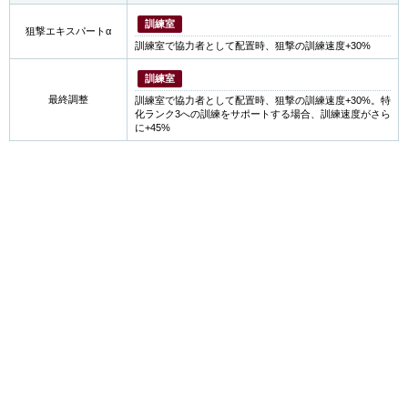
訓練室
狙撃エキスパートα
訓練室で協力者として配置時、狙撃の訓練速度+30%
訓練室
最終調整
訓練室で協力者として配置時、狙撃の訓練速度+30%。特
化ランク3への訓練をサポートする場合、訓練速度がさら
に+45%