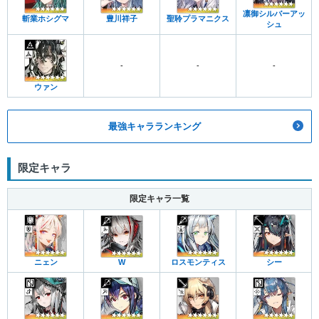
凛御シルバーアッ
斬業ホシグマ
豊川祥子
聖聆プラマニクス
シュ
-
-
-
ウァン
最強キャラランキング
限定キャラ
限定キャラ一覧
ニェン
W
ロスモンティス
シー