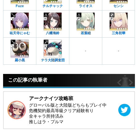
Fuze
チルチャック
ライオス
センシ
祐天寺にゃむ
八幡海鈴
若葉睦
三角初華
-
-
羅小黒
テラ大陸調査団
この記事の執筆者
アークナイツ攻略班
グローバル版と大陸版どちらもプレイ中
危機契約最高等級クリア経験有り
全キャラ所持済み
推しはラ・プルマ