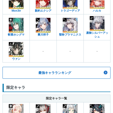
Mon3tr
新約エクシア
トラゴーディア
ハルカ
凛御シルバーアッ
斬業ホシグマ
豊川祥子
聖聆プラマニクス
シュ
-
-
-
ウァン
最強キャラランキング
限定キャラ
限定キャラ一覧