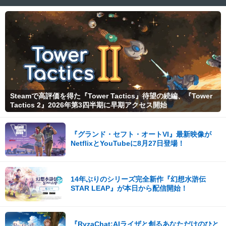
Steamで高評価を得た『Tower Tactics』待望の続編、『Tower
Tactics 2』2026年第3四半期に早期アクセス開始
『グランド・セフト・オートVI』最新映像が
NetflixとYouTubeに8月27日登場！
14年ぶりのシリーズ完全新作『幻想水滸伝
STAR LEAP』が本日から配信開始！
『RyzaChat:AIライザと創るあなただけのひと