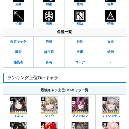
先鋒
前衛
重装
狙撃
術師
医療
補助
特殊
各種一覧
限定キャラ
異格
男性
女性
職分
誕生日
声優
絵師
感染者
身長
コーデ
-
ランキング上位Tierキャラ
最強キャラ上位Tierキャラ一覧
イネス
シュウ
アスカロン
ウィシャデル