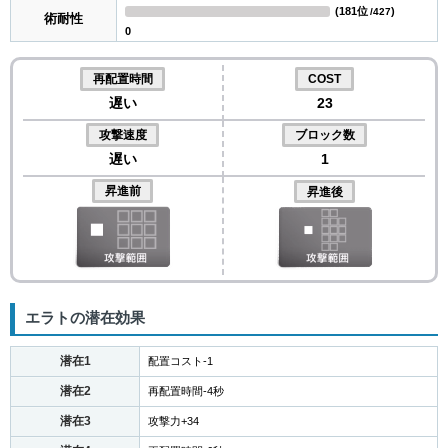
(
181位
)
/427
術耐性
0
再配置時間
COST
遅い
23
攻撃速度
ブロック数
遅い
1
昇進前
昇進後
エラトの潜在効果
潜在1
配置コスト-1
潜在2
再配置時間-4秒
潜在3
攻撃力+34