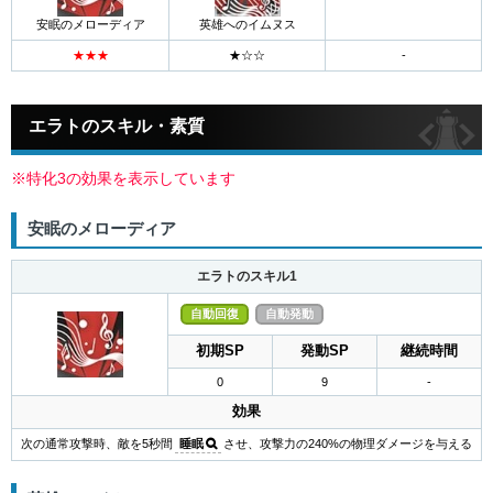
安眠のメローディア
英雄へのイムヌス
エラトのスキル・素質
※特化3の効果を表示しています
安眠のメローディア
エラトのスキル1
自動回復
自動発動
初期SP
発動SP
継続時間
0
9
-
効果
次の通常攻撃時、敵を5秒間
睡眠
させ、攻撃力の240%の物理ダメージを与える