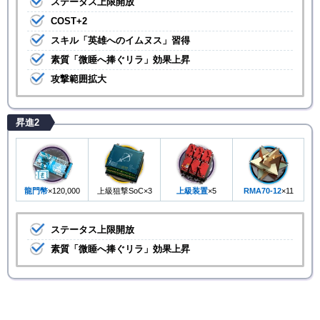
ステータス上限開放
COST+2
スキル「英雄へのイムヌス」習得
素質「微睡へ捧ぐリラ」効果上昇
攻撃範囲拡大
昇進2
龍門幣
×120,000
上級狙撃SoC×3
上級装置
×5
RMA70-12
×11
ステータス上限開放
素質「微睡へ捧ぐリラ」効果上昇