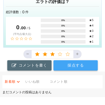
エラトの評価は？
0
総評価数：
件
★5
0%
0
★4
0%
.00
/ 5
★3
0%
(平均点/最大点)
★2
0%
★1
0%
−
+
コメントを書く
採点する
新着順
いいね順
コメント順
まだコメントの投稿はありません