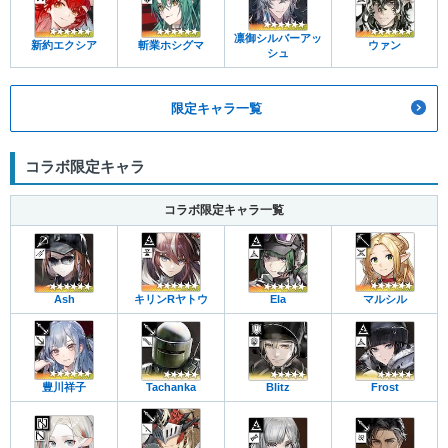
凛御シルバーアッ
新約エクシア
斬業ホシグマ
ウァン
シュ
限定キャラ一覧
コラボ限定キャラ
コラボ限定キャラ一覧
Ash
キリンRヤトウ
Ela
マルシル
豊川祥子
Tachanka
Blitz
Frost