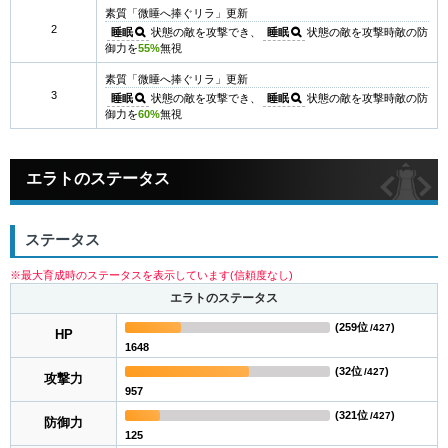
素質「微睡へ捧ぐリラ」更新
2
睡眠
状態の敵を攻撃でき、
睡眠
状態の敵を攻撃時敵の防
御力を
55%
無視
素質「微睡へ捧ぐリラ」更新
3
睡眠
状態の敵を攻撃でき、
睡眠
状態の敵を攻撃時敵の防
御力を
60%
無視
エラトのステータス
ステータス
※最大育成時のステータスを表示しています(信頼度なし)
エラトのステータス
(
259位
)
/427
HP
1648
(
32位
)
/427
攻撃力
957
(
321位
)
/427
防御力
125