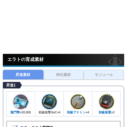
エラトの育成素材
昇進素材
特化素材
モジュール
昇進1
龍門幣
×20,000
初級狙撃SoC×4
初級アケトン
×4
初級装置
×2