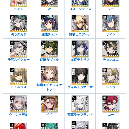
ニェン
W
ロスモンティス
シー
濁心スカジ
遊龍チェン
耀騎士ニアール
リィン
帰溟スペクター
百錬ガヴィル
血掟テキサス
チョンユエ
純燼エイヤフィヤ
ミュルジス
ヴィルトゥオーサ
シュウ
トラ
ウィシャデル
ペペ
荒蕪ラップランド
ユー