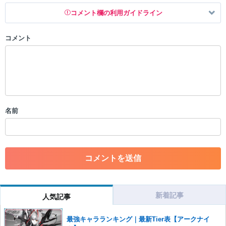
コメント欄の利用ガイドライン
コメント
以下の書き込みを禁止とし、場合によってはコメント削除や書き込み制
限を行う可能性がございます。 あらかじめご了承ください。
・公序良俗に反する投稿
・スパムなど、記事内容と関係のない投稿
・誰かになりすます行為
・個人情報の投稿や、他者のプライバシーを侵害する投稿
名前
・一度削除された投稿を再び投稿すること
・外部サイトへの誘導や宣伝
・アカウントの売買など金銭が絡む内容の投稿
・各ゲームのネタバレを含む内容の投稿
・その他、管理者が不適切と判断した投稿
コメントの削除につきましては下記フォームより申請をいた
だけますでしょうか。
新着記事
人気記事
コメントの削除を申請する
※投稿内容を確認後、順次対応さ
せていただきます。ご了承ください。
最強キャラランキング｜最新Tier表【アークナイ