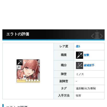
エラトの評価
レア度
星5
職業
狙撃
職分
破城射手
陣営
ミノス
副陣営
-
タグ
遠距離/火力/牽制
入手方法
恒常