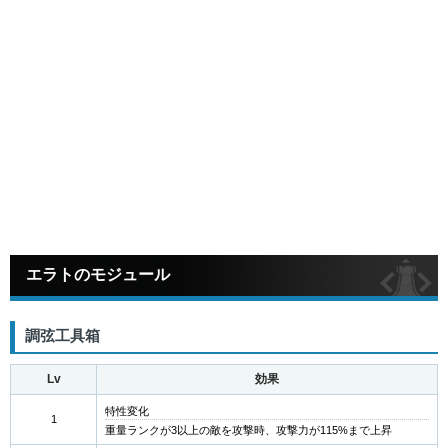
エラトのモジュール
調弦工具箱
Lv
効果
特性変化
1
重量ランクが3以上の敵を攻撃時、攻撃力が115%まで上昇