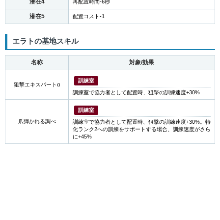
潜在4
再配置時間-6秒
潜在5
配置コスト-1
エラトの基地スキル
名称
対象/効果
訓練室
狙撃エキスパートα
訓練室で協力者として配置時、狙撃の訓練速度+30%
訓練室
爪弾かれる調べ
訓練室で協力者として配置時、狙撃の訓練速度+30%。特
化ランク2への訓練をサポートする場合、訓練速度がさら
に+45%