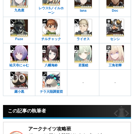
レウスSノイルホ
九色鹿
Iana
Doc
ーン
Fuze
チルチャック
ライオス
センシ
祐天寺にゃむ
八幡海鈴
若葉睦
三角初華
-
-
羅小黒
テラ大陸調査団
この記事の執筆者
アークナイツ攻略班