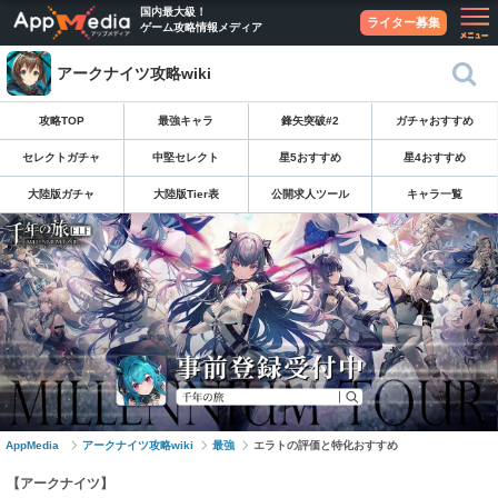
国内最大級！
ライター募集
ゲーム攻略情報メディア
アークナイツ攻略wiki
攻略TOP
最強キャラ
鋒矢突破#2
ガチャおすすめ
セレクトガチャ
中堅セレクト
星5おすすめ
星4おすすめ
大陸版ガチャ
大陸版Tier表
公開求人ツール
キャラ一覧
AppMedia
アークナイツ攻略wiki
最強
エラトの評価と特化おすすめ
【アークナイツ】