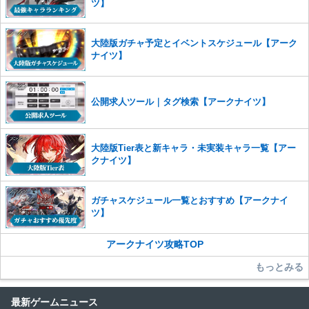
※一度削除したコメントは復元ができませんのでご注意くだ
ツ】
さい。
また、過度な利用規約の違反や、弊社に損害の及ぶ内容の書き込みがあ
大陸版ガチャ予定とイベントスケジュール【アーク
った場合は、法的措置をとらせていただく場合もございますので、あら
ナイツ】
かじめご理解くださいませ。
公開求人ツール｜タグ検索【アークナイツ】
大陸版Tier表と新キャラ・未実装キャラ一覧【アー
クナイツ】
ガチャスケジュール一覧とおすすめ【アークナイ
ツ】
アークナイツ攻略TOP
もっとみる
最新ゲームニュース