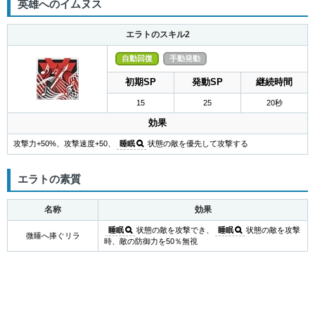
英雄へのイムヌス
エラトのスキル2
自動回復
手動発動
初期SP
発動SP
継続時間
15
25
20秒
効果
攻撃力+50%、攻撃速度+50、
睡眠
状態の敵を優先して攻撃する
エラトの素質
名称
効果
睡眠
状態の敵を攻撃でき、
睡眠
状態の敵を攻撃
微睡へ捧ぐリラ
時、敵の防御力を50％無視