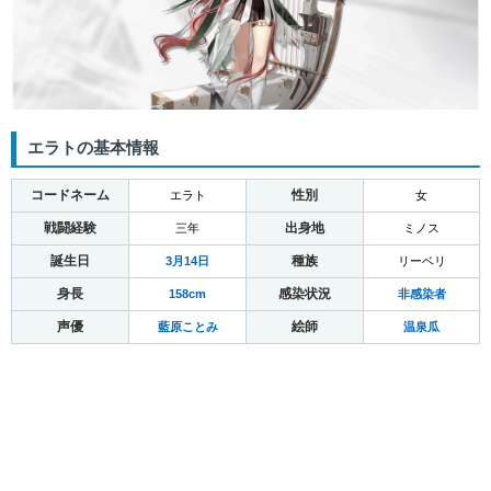
エラトの基本情報
コードネーム
性別
エラト
女
戦闘経験
出身地
三年
ミノス
誕生日
種族
3月14日
リーベリ
身長
感染状況
158cm
非感染者
声優
絵師
藍原ことみ
温泉瓜