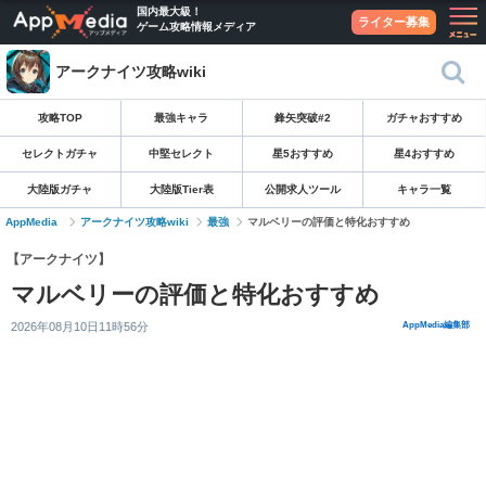
国内最大級！
ライター募集
ゲーム攻略情報メディア
アークナイツ攻略wiki
攻略TOP
最強キャラ
鋒矢突破#2
ガチャおすすめ
セレクトガチャ
中堅セレクト
星5おすすめ
星4おすすめ
大陸版ガチャ
大陸版Tier表
公開求人ツール
キャラ一覧
AppMedia
アークナイツ攻略wiki
最強
マルベリーの評価と特化おすすめ
【アークナイツ】
マルベリーの評価と特化おすすめ
2026年08月10日11時56分
AppMedia編集部