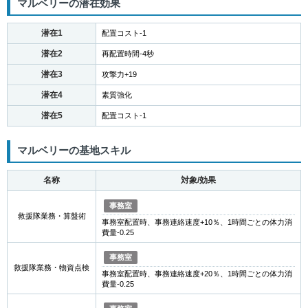
マルベリーの潜在効果
潜在1
配置コスト-1
潜在2
再配置時間-4秒
潜在3
攻撃力+19
潜在4
素質強化
潜在5
配置コスト-1
マルベリーの基地スキル
名称
対象/効果
事務室
救援隊業務・算盤術
事務室配置時、事務連絡速度+10％、1時間ごとの体力消
費量-0.25
事務室
救援隊業務・物資点検
事務室配置時、事務連絡速度+20％、1時間ごとの体力消
費量-0.25