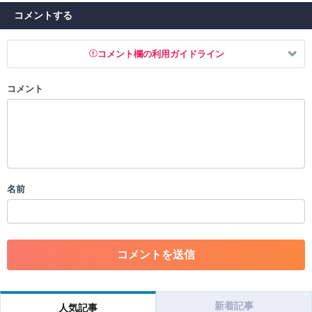
コメントする
コメント欄の利用ガイドライン
コメント
以下の書き込みを禁止とし、場合によってはコメント削除や書き込み制
限を行う可能性がございます。 あらかじめご了承ください。
・公序良俗に反する投稿
・スパムなど、記事内容と関係のない投稿
・誰かになりすます行為
・個人情報の投稿や、他者のプライバシーを侵害する投稿
名前
・一度削除された投稿を再び投稿すること
・外部サイトへの誘導や宣伝
・アカウントの売買など金銭が絡む内容の投稿
・各ゲームのネタバレを含む内容の投稿
・その他、管理者が不適切と判断した投稿
コメントの削除につきましては下記フォームより申請をいた
だけますでしょうか。
新着記事
人気記事