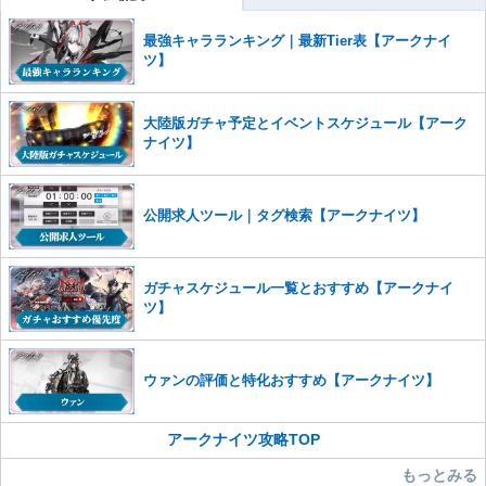
コメントの削除を申請する
※投稿内容を確認後、順次対応さ
せていただきます。ご了承ください。
最強キャラランキング｜最新Tier表【アークナイ
※一度削除したコメントは復元ができませんのでご注意くだ
ツ】
さい。
また、過度な利用規約の違反や、弊社に損害の及ぶ内容の書き込みがあ
大陸版ガチャ予定とイベントスケジュール【アーク
った場合は、法的措置をとらせていただく場合もございますので、あら
ナイツ】
かじめご理解くださいませ。
公開求人ツール｜タグ検索【アークナイツ】
ガチャスケジュール一覧とおすすめ【アークナイ
ツ】
ウァンの評価と特化おすすめ【アークナイツ】
アークナイツ攻略TOP
もっとみる