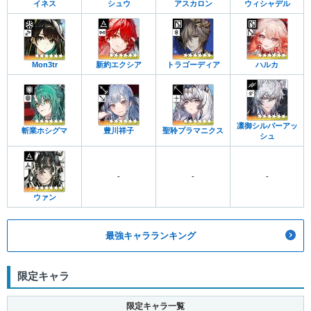
イネス
シュウ
アスカロン
ウィシャデル
Mon3tr
新約エクシア
トラゴーディア
ハルカ
凛御シルバーアッ
斬業ホシグマ
豊川祥子
聖聆プラマニクス
シュ
-
-
-
ウァン
最強キャラランキング
限定キャラ
限定キャラ一覧