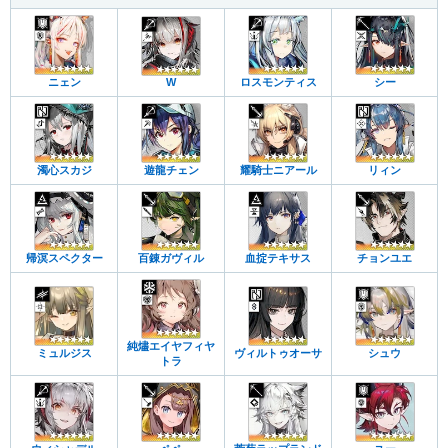
ニェン
W
ロスモンティス
シー
濁心スカジ
遊龍チェン
耀騎士ニアール
リィン
帰溟スペクター
百錬ガヴィル
血掟テキサス
チョンユエ
純燼エイヤフィヤ
ミュルジス
ヴィルトゥオーサ
シュウ
トラ