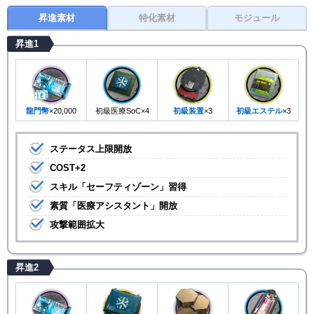
昇進素材
特化素材
モジュール
昇進1
龍門幣
×20,000
初級医療SoC×4
初級装置
×3
初級エステル
×3
ステータス上限開放
COST+2
スキル「セーフティゾーン」習得
素質「医療アシスタント」開放
攻撃範囲拡大
昇進2