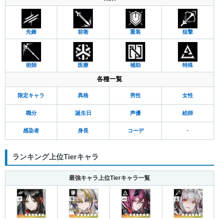
先鋒
前衛
重装
狙撃
術師
医療
補助
特殊
各種一覧
限定キャラ
異格
男性
女性
職分
誕生日
声優
絵師
感染者
身長
コーデ
-
ランキング上位Tierキャラ
最強キャラ上位Tierキャラ一覧