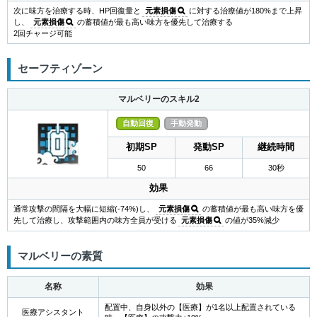
次に味方を治療する時、HP回復量と
元素損傷
に対する治療値が180%まで上昇
し、
元素損傷
の蓄積値が最も高い味方を優先して治療する
2回チャージ可能
セーフティゾーン
マルベリーのスキル2
自動回復
手動発動
初期SP
発動SP
継続時間
50
66
30秒
効果
通常攻撃の間隔を大幅に短縮(-74%)し、
元素損傷
の蓄積値が最も高い味方を優
先して治療し、攻撃範囲内の味方全員が受ける
元素損傷
の値が35%減少
マルベリーの素質
名称
効果
配置中、自身以外の【医療】が1名以上配置されている
医療アシスタント