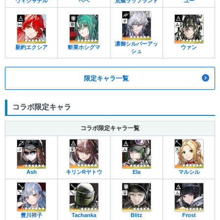
ウィシャデル
ペペ
荒蕪ラップランド
ユー
凛御シルバーアッ
新約エクシア
斬業ホシグマ
ウァン
シュ
限定キャラ一覧
コラボ限定キャラ
コラボ限定キャラ一覧
Ash
キリンRヤトウ
Ela
マルシル
豊川祥子
Tachanka
Blitz
Frost