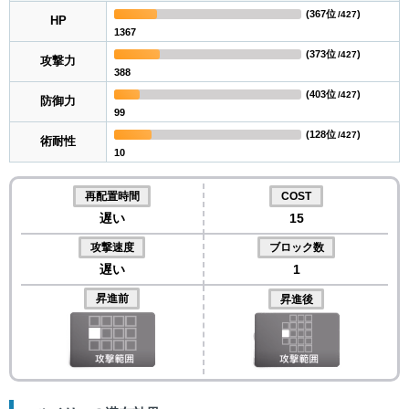
(
367位
)
/427
HP
1367
(
373位
)
/427
攻撃力
388
(
403位
)
/427
防御力
99
(
128位
)
/427
術耐性
10
再配置時間
COST
遅い
15
攻撃速度
ブロック数
遅い
1
昇進前
昇進後