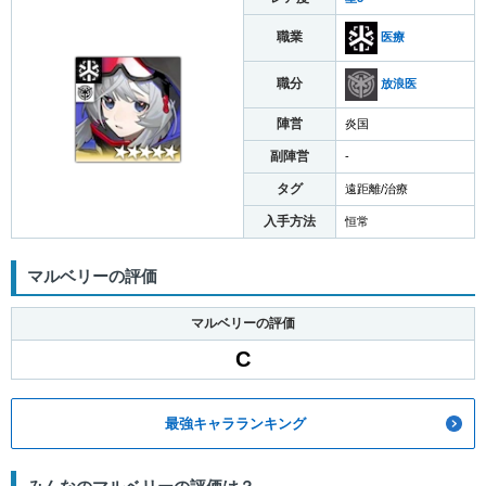
職業
医療
職分
放浪医
陣営
炎国
副陣営
-
タグ
遠距離/治療
入手方法
恒常
マルベリーの評価
マルベリーの評価
C
最強キャラランキング