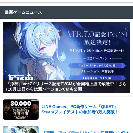
最新ゲームニュース
『原神』Ver.7.0リリース記念TVCMが全国地上波で放送中！さら
に8月12日からは新バージョンCMも公開！
LINE Games、PC新作ゲーム『QUIET』
Steamプレイテストの参加者3万人突破！
『鳴潮』アップデートVer.3.6「幻雲纏いし灯の