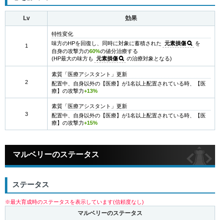
Lv
効果
特性変化
味方のHPを回復し、同時に対象に蓄積された
元素損傷
を
1
自身の攻撃力の
60%
の値分治療する
(HP最大の味方も
元素損傷
の治療対象となる)
素質「医療アシスタント」更新
2
配置中、自身以外の【医療】が1名以上配置されている時、【医
療】の攻撃力
+13%
素質「医療アシスタント」更新
3
配置中、自身以外の【医療】が1名以上配置されている時、【医
療】の攻撃力
+15%
マルベリーのステータス
ステータス
※最大育成時のステータスを表示しています(信頼度なし)
マルベリーのステータス