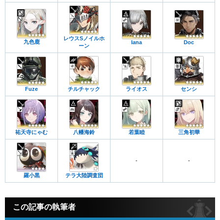
レウスSノイルホ
九色鹿
Iana
Doc
ーン
Fuze
チルチャック
ライオス
センシ
祐天寺にゃむ
八幡海鈴
若葉睦
三角初華
-
-
羅小黒
テラ大陸調査団
この記事の執筆者