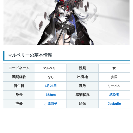
マルベリーの基本情報
コードネーム
性別
マルベリー
女
戦闘経験
出身地
なし
炎国
誕生日
種族
6月26日
リーベリ
身長
感染状況
158cm
感染者
声優
絵師
小原莉子
Jacknife