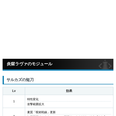
炎獄ラヴァのモジュール
サルカズの短刀
Lv
効果
特性変化
1
攻撃範囲拡大
素質「呪術戦線」更新