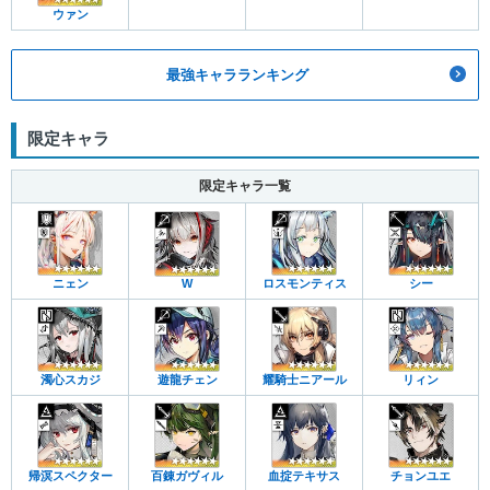
ウァン
最強キャラランキング
限定キャラ
限定キャラ一覧
ニェン
W
ロスモンティス
シー
濁心スカジ
遊龍チェン
耀騎士ニアール
リィン
帰溟スペクター
百錬ガヴィル
血掟テキサス
チョンユエ