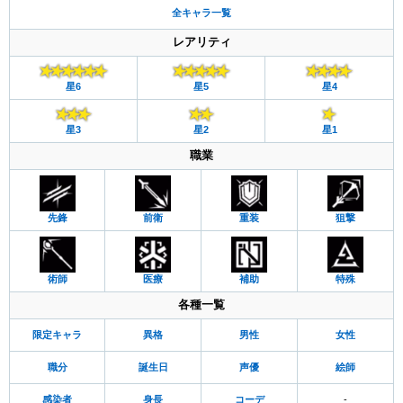
全キャラ一覧
レアリティ
星6
星5
星4
星3
星2
星1
職業
先鋒
前衛
重装
狙撃
術師
医療
補助
特殊
各種一覧
限定キャラ
異格
男性
女性
職分
誕生日
声優
絵師
感染者
身長
コーデ
-