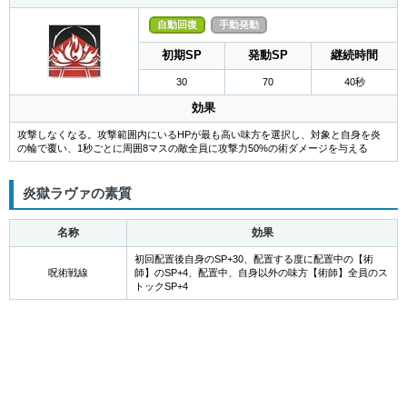
自動回復
手動発動
初期SP
発動SP
継続時間
30
70
40秒
効果
攻撃しなくなる。攻撃範囲内にいるHPが最も高い味方を選択し、対象と自身を炎
の輪で覆い、1秒ごとに周囲8マスの敵全員に攻撃力50%の術ダメージを与える
炎獄ラヴァの素質
名称
効果
初回配置後自身のSP+30、配置する度に配置中の【術
呪術戦線
師】のSP+4、配置中、自身以外の味方【術師】全員のス
トックSP+4