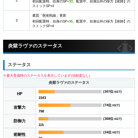
2
初回配置時、自身のSP
+33
。配置中、自身以外の味方【術師】の
ストックSP+4
素質「呪術戦線」更新
3
初回配置時、自身のSP
+35
。配置中、自身以外の味方【術師】の
ストックSP+4
炎獄ラヴァのステータス
ステータス
※最大育成時のステータスを表示しています(信頼度なし)
炎獄ラヴァのステータス
(
307位
)
/427
HP
1543
(
74位
)
/427
攻撃力
798
(
368位
)
/427
防御力
115
(
24位
)
/427
術耐性