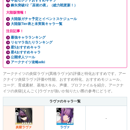
中堅セレクトおすすめキャラ
鋒矢突破#2「巫術の夜」（総力戦更新！）
大陸版情報！
大陸版ガチャ予定とイベントスケジュール
大陸版Tier表と未実装キャラ一覧
注目記事！
最強キャラランキング
リセマラ当たりランキング
星5おすすめキャラ
星4おすすめキャラ
公開求人ツール
アークナイツ攻略wiki
アークナイツの炎獄ラヴァ(異格ラヴァ)の評価と特化おすすめです。アー
クナイツ炎獄ラヴァ評価や性能、おすすめ特化、おすすめモジュール、
コーデ、育成素材、基地スキル、声優、プロファイルを紹介。アークナ
イツの炎獄(えんごく)ラヴァが強いか知りたい際の参考にどうぞ。
ラヴァのキャラ一覧
-
炎獄ラヴァ
ラヴァ