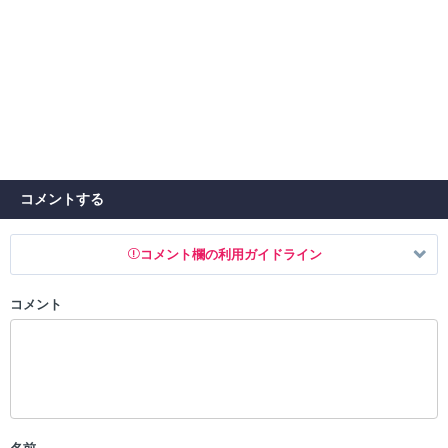
コメントする
コメント欄の利用ガイドライン
コメント
以下の書き込みを禁止とし、場合によってはコメント削除や書き込み制
限を行う可能性がございます。 あらかじめご了承ください。
・公序良俗に反する投稿
・スパムなど、記事内容と関係のない投稿
・誰かになりすます行為
・個人情報の投稿や、他者のプライバシーを侵害する投稿