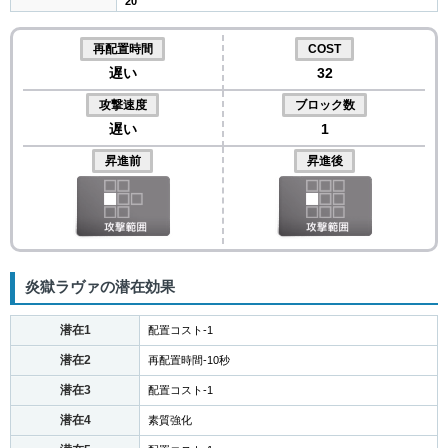
20
再配置時間
COST
遅い
32
攻撃速度
ブロック数
遅い
1
昇進前
昇進後
炎獄ラヴァの潜在効果
潜在1
配置コスト-1
潜在2
再配置時間-10秒
潜在3
配置コスト-1
潜在4
素質強化