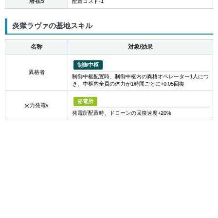
潜在5
配置コスト-1
炎獄ラヴァの基地スキル
名称
対象/効果
制御中枢
異格者
制御中枢配置時、制御中枢内の異格オペレーター1人につ
き、中枢内全員の体力が1時間ごとに+0.05回復
発電所
火力発電γ
発電所配置時、ドローンの回復速度+20%