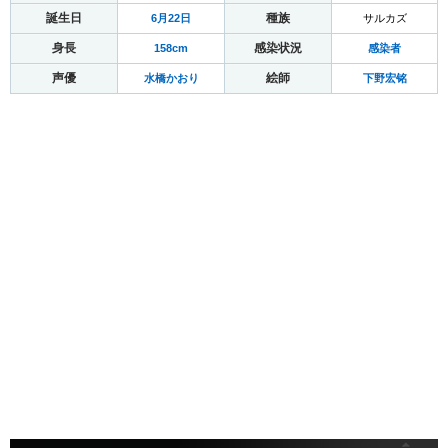
誕生日
種族
6月22日
サルカズ
身長
感染状況
158cm
感染者
声優
絵師
水橋かおり
下野宏铭