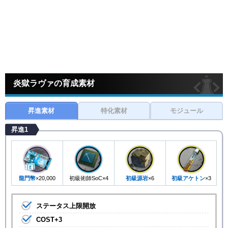
炎獄ラヴァの育成素材
昇進素材
特化素材
モジュール
昇進1
龍門幣
×20,000
初級術師SoC×4
初級源岩
×6
初級アケトン
×3
ステータス上限開放
COST+3