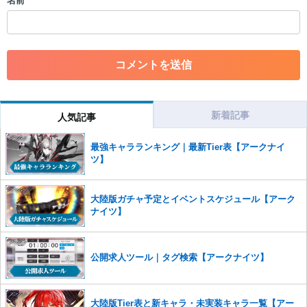
名前
・一度削除された投稿を再び投稿すること
・外部サイトへの誘導や宣伝
・アカウントの売買など金銭が絡む内容の投稿
・各ゲームのネタバレを含む内容の投稿
・その他、管理者が不適切と判断した投稿
コメントの削除につきましては下記フォームより申請をいた
だけますでしょうか。
新着記事
人気記事
コメントの削除を申請する
※投稿内容を確認後、順次対応さ
せていただきます。ご了承ください。
最強キャラランキング｜最新Tier表【アークナイ
※一度削除したコメントは復元ができませんのでご注意くだ
ツ】
さい。
また、過度な利用規約の違反や、弊社に損害の及ぶ内容の書き込みがあ
大陸版ガチャ予定とイベントスケジュール【アーク
った場合は、法的措置をとらせていただく場合もございますので、あら
ナイツ】
かじめご理解くださいませ。
公開求人ツール｜タグ検索【アークナイツ】
大陸版Tier表と新キャラ・未実装キャラ一覧【アー