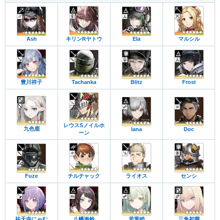
Ash
キリンRヤトウ
Ela
マルシル
豊川祥子
Tachanka
Blitz
Frost
レウスSノイルホ
九色鹿
Iana
Doc
ーン
Fuze
チルチャック
ライオス
センシ
祐天寺にゃむ
八幡海鈴
若葉睦
三角初華