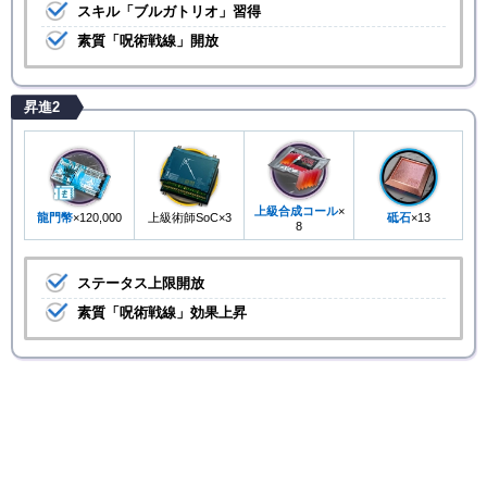
スキル「ブルガトリオ」習得
素質「呪術戦線」開放
昇進2
上級合成コール
×
龍門幣
×120,000
上級術師SoC×3
砥石
×13
8
ステータス上限開放
素質「呪術戦線」効果上昇