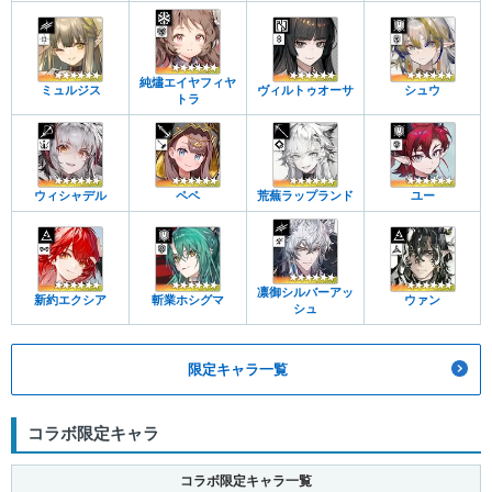
純燼エイヤフィヤ
ミュルジス
ヴィルトゥオーサ
シュウ
トラ
ウィシャデル
ペペ
荒蕪ラップランド
ユー
凛御シルバーアッ
新約エクシア
斬業ホシグマ
ウァン
シュ
限定キャラ一覧
コラボ限定キャラ
コラボ限定キャラ一覧