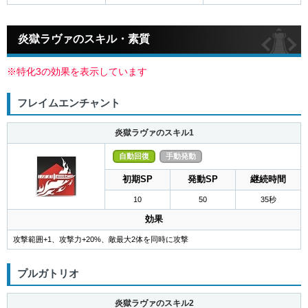
炎獄ラヴァのスキル・素質
※特化3の効果を表示しています
フレイムエンチャント
炎獄ラヴァのスキル1
自動回復
手動発動
初期SP
発動SP
継続時間
10
50
35秒
効果
攻撃範囲+1、攻撃力+20%、敵最大2体を同時に攻撃
プルガトリオ
炎獄ラヴァのスキル2