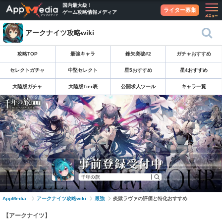
国内最大級！
ライター募集
ゲーム攻略情報メディア
アークナイツ攻略wiki
攻略TOP
最強キャラ
鋒矢突破#2
ガチャおすすめ
セレクトガチャ
中堅セレクト
星5おすすめ
星4おすすめ
大陸版ガチャ
大陸版Tier表
公開求人ツール
キャラ一覧
AppMedia
アークナイツ攻略wiki
最強
炎獄ラヴァの評価と特化おすすめ
【アークナイツ】