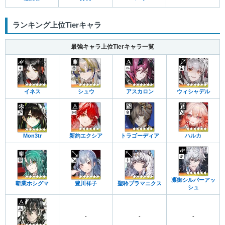
ランキング上位Tierキャラ
最強キャラ上位Tierキャラ一覧
イネス
シュウ
アスカロン
ウィシャデル
Mon3tr
新約エクシア
トラゴーディア
ハルカ
凛御シルバーアッ
斬業ホシグマ
豊川祥子
聖聆プラマニクス
シュ
-
-
-