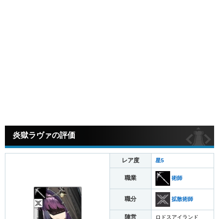
炎獄ラヴァの評価
レア度
星5
職業
術師
職分
拡散術師
陣営
ロドスアイランド