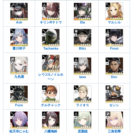
Ash
キリンRヤトウ
Ela
マルシル
豊川祥子
Tachanka
Blitz
Frost
レウスSノイルホ
九色鹿
Iana
Doc
ーン
Fuze
チルチャック
ライオス
センシ
祐天寺にゃむ
八幡海鈴
若葉睦
三角初華