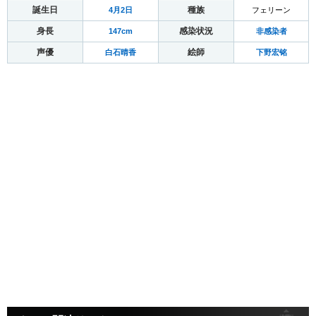
誕生日
種族
4月2日
フェリーン
身長
感染状況
147cm
非感染者
声優
絵師
白石晴香
下野宏铭