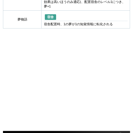
効果は高いほうのみ適応)、配置宿舎のレベル1につき、
夢+1
宿舎
夢物語
宿舎配置時、1の夢が1の知覚情報に転化される