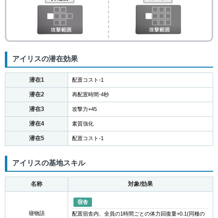
アイリスの潜在効果
潜在1
配置コスト-1
潜在2
再配置時間-4秒
潜在3
攻撃力+45
潜在4
素質強化
潜在5
配置コスト-1
アイリスの基地スキル
名称
対象/効果
宿舎
寝物語
配置宿舎内、全員の1時間ごとの体力回復量+0.1(同種の