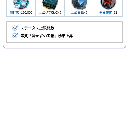
龍門幣
×120,000
上級術師SoC×3
上級異鉄
×6
中級装置
×11
ステータス上限開放
素質「開かずの宝箱」効果上昇