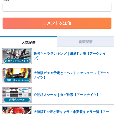
・一度削除された投稿を再び投稿すること
・外部サイトへの誘導や宣伝
・アカウントの売買など金銭が絡む内容の投稿
・各ゲームのネタバレを含む内容の投稿
・その他、管理者が不適切と判断した投稿
コメントの削除につきましては下記フォームより申請をいた
だけますでしょうか。
新着記事
人気記事
コメントの削除を申請する
※投稿内容を確認後、順次対応さ
せていただきます。ご了承ください。
最強キャラランキング｜最新Tier表【アークナイ
※一度削除したコメントは復元ができませんのでご注意くだ
ツ】
さい。
また、過度な利用規約の違反や、弊社に損害の及ぶ内容の書き込みがあ
大陸版ガチャ予定とイベントスケジュール【アーク
った場合は、法的措置をとらせていただく場合もございますので、あら
ナイツ】
かじめご理解くださいませ。
公開求人ツール｜タグ検索【アークナイツ】
大陸版Tier表と新キャラ・未実装キャラ一覧【アー