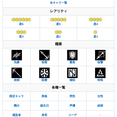
全キャラ一覧
レアリティ
星6
星5
星4
星3
星2
星1
職業
先鋒
前衛
重装
狙撃
術師
医療
補助
特殊
各種一覧
限定キャラ
異格
男性
女性
職分
誕生日
声優
絵師
感染者
身長
コーデ
-