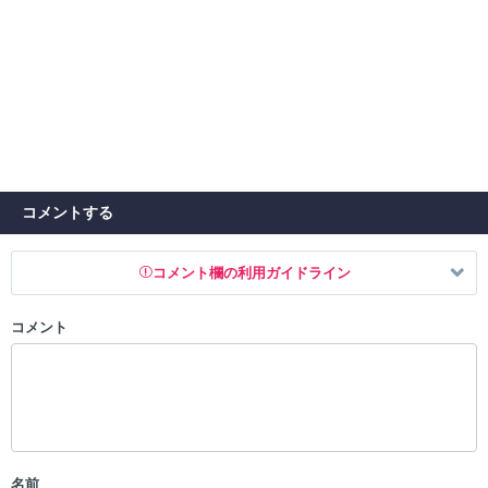
コメントする
コメント欄の利用ガイドライン
コメント
以下の書き込みを禁止とし、場合によってはコメント削除や書き込み制
限を行う可能性がございます。 あらかじめご了承ください。
・公序良俗に反する投稿
・スパムなど、記事内容と関係のない投稿
・誰かになりすます行為
・個人情報の投稿や、他者のプライバシーを侵害する投稿
名前