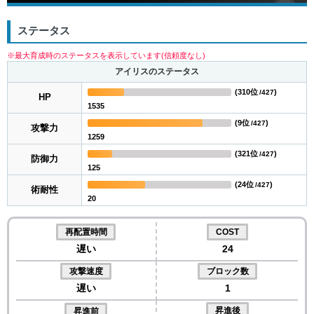
ステータス
※最大育成時のステータスを表示しています(信頼度なし)
アイリスのステータス
(
310位
)
/427
HP
1535
(
9位
)
/427
攻撃力
1259
(
321位
)
/427
防御力
125
(
24位
)
/427
術耐性
20
再配置時間
COST
遅い
24
攻撃速度
ブロック数
遅い
1
昇進後
昇進前