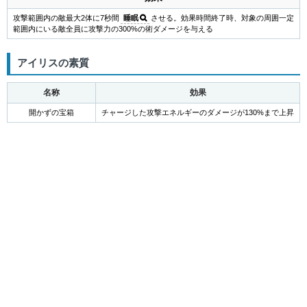
攻撃範囲内の敵最大2体に7秒間
睡眠
させる。効果時間終了時、対象の周囲一定
範囲内にいる敵全員に攻撃力の300%の術ダメージを与える
アイリスの素質
名称
効果
開かずの宝箱
チャージした攻撃エネルギーのダメージが130%まで上昇