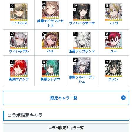
純燼エイヤフィヤ
ミュルジス
ヴィルトゥオーサ
シュウ
トラ
ウィシャデル
ペペ
荒蕪ラップランド
ユー
凛御シルバーアッ
新約エクシア
斬業ホシグマ
ウァン
シュ
限定キャラ一覧
コラボ限定キャラ
コラボ限定キャラ一覧