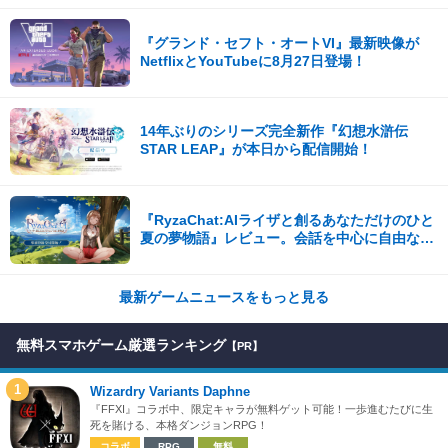
『グランド・セフト・オートVI』最新映像が
NetflixとYouTubeに8月27日登場！
14年ぶりのシリーズ完全新作『幻想水滸伝
STAR LEAP』が本日から配信開始！
『RyzaChat:AIライザと創るあなただけのひと
夏の夢物語』レビュー。会話を中心に自由な冒
険を進めていくシステムはこれまでにない新鮮
な体験が楽しめる【先行プレイレポート】
最新ゲームニュースをもっと見る
無料スマホゲーム厳選ランキング
【PR】
1
Wizardry Variants Daphne
『FFXI』コラボ中、限定キャラが無料ゲット可能！一歩進むたびに生
死を賭ける、本格ダンジョンRPG！
コラボ
RPG
無料