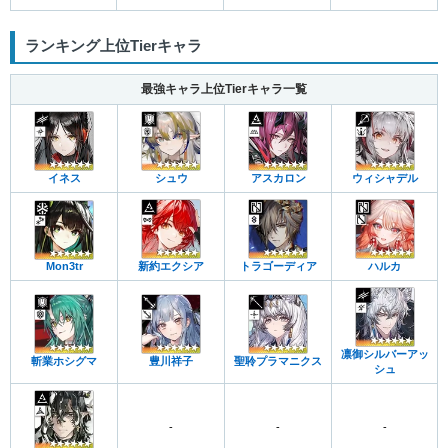
ランキング上位Tierキャラ
最強キャラ上位Tierキャラ一覧
イネス
シュウ
アスカロン
ウィシャデル
Mon3tr
新約エクシア
トラゴーディア
ハルカ
凛御シルバーアッ
斬業ホシグマ
豊川祥子
聖聆プラマニクス
シュ
-
-
-