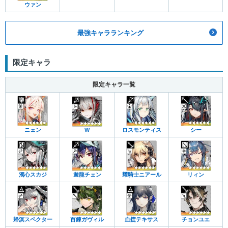
ウァン
最強キャラランキング
限定キャラ
限定キャラ一覧
ニェン
W
ロスモンティス
シー
濁心スカジ
遊龍チェン
耀騎士ニアール
リィン
帰溟スペクター
百錬ガヴィル
血掟テキサス
チョンユエ