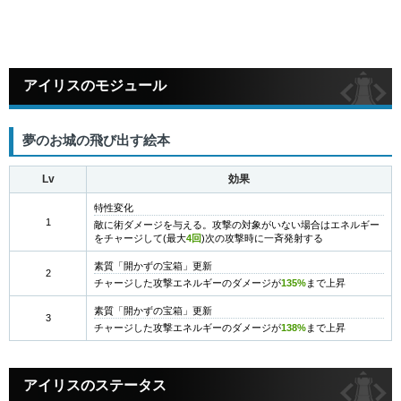
アイリスのモジュール
夢のお城の飛び出す絵本
Lv
効果
特性変化
1
敵に術ダメージを与える。攻撃の対象がいない場合はエネルギー
をチャージして(最大
4回
)次の攻撃時に一斉発射する
素質「開かずの宝箱」更新
2
チャージした攻撃エネルギーのダメージが
135%
まで上昇
素質「開かずの宝箱」更新
3
チャージした攻撃エネルギーのダメージが
138%
まで上昇
アイリスのステータス