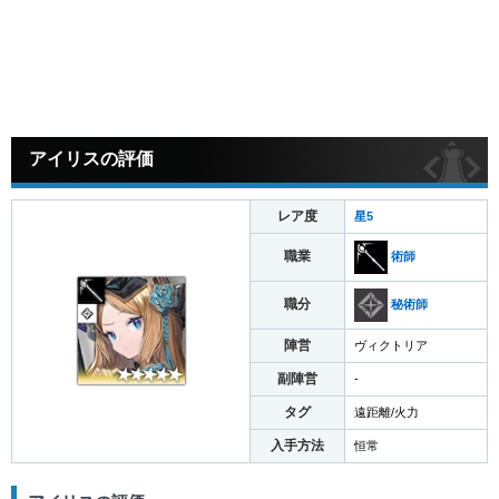
アイリスの評価
レア度
星5
職業
術師
職分
秘術師
陣営
ヴィクトリア
副陣営
-
タグ
遠距離/火力
入手方法
恒常