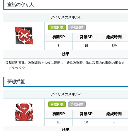
童話の守り人
アイリスのスキル1
自動回復
手動発動
初期SP
発動SP
継続時間
5
15
5秒
効果
攻撃範囲変化、攻撃間隔を大幅に短縮し、通常攻撃時、敵に攻撃力の50%の術ダメ
ージを与える
夢想揺籃
アイリスのスキル2
自動回復
手動発動
初期SP
発動SP
継続時間
10
30
-
効果