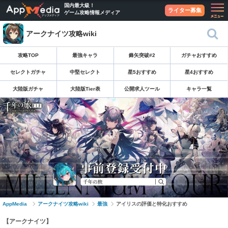
国内最大級！
ライター募集
ゲーム攻略情報メディア
アークナイツ攻略wiki
攻略TOP
最強キャラ
鋒矢突破#2
ガチャおすすめ
セレクトガチャ
中堅セレクト
星5おすすめ
星4おすすめ
大陸版ガチャ
大陸版Tier表
公開求人ツール
キャラ一覧
AppMedia
アークナイツ攻略wiki
最強
アイリスの評価と特化おすすめ
【アークナイツ】