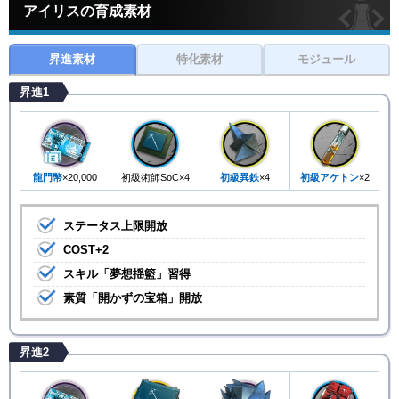
アイリスの育成素材
昇進素材
特化素材
モジュール
昇進1
龍門幣
×20,000
初級術師SoC×4
初級異鉄
×4
初級アケトン
×2
ステータス上限開放
COST+2
スキル「夢想揺籃」習得
素質「開かずの宝箱」開放
昇進2