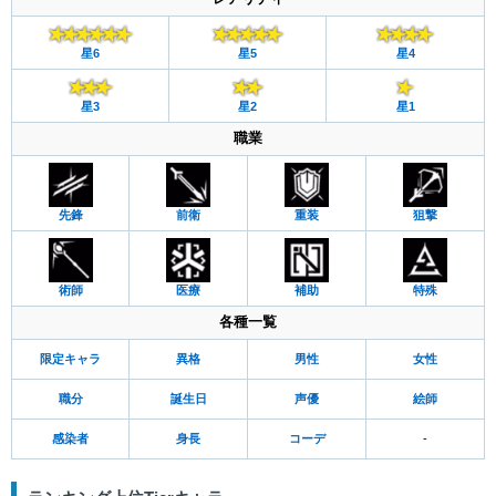
星6
星5
星4
星3
星2
星1
職業
先鋒
前衛
重装
狙撃
術師
医療
補助
特殊
各種一覧
限定キャラ
異格
男性
女性
職分
誕生日
声優
絵師
感染者
身長
コーデ
-