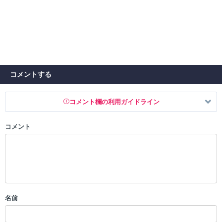
コメントする
コメント欄の利用ガイドライン
コメント
以下の書き込みを禁止とし、場合によってはコメント削除や書き込み制
限を行う可能性がございます。 あらかじめご了承ください。
・公序良俗に反する投稿
・スパムなど、記事内容と関係のない投稿
・誰かになりすます行為
・個人情報の投稿や、他者のプライバシーを侵害する投稿
名前
・一度削除された投稿を再び投稿すること
・外部サイトへの誘導や宣伝