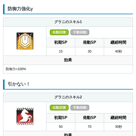
防御力強化γ
グラニのスキル1
自動回復
手動発動
初期SP
発動SP
継続時間
15
30
40秒
効果
防御力+100%
引かない！
グラニのスキル2
自動回復
手動発動
初期SP
発動SP
継続時間
50
70
30秒
効果