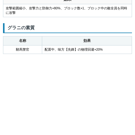
攻撃範囲縮小、攻撃力と防御力+80%、ブロック数+1、ブロック中の敵全員を同時
に攻撃
グラニの素質
名称
効果
騎馬警官
配置中、味方【先鋒】の物理回避+20%