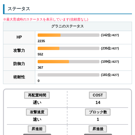
ステータス
※最大育成時のステータスを表示しています(信頼度なし)
グラニのステータス
(
142位
)
/427
HP
2235
(
235位
)
/427
攻撃力
552
(
109位
)
/427
防御力
367
(
181位
)
/427
術耐性
0
再配置時間
COST
遅い
14
攻撃速度
ブロック数
速い
1
昇進前
昇進後