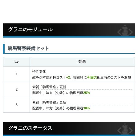
グラニのモジュール
騎馬警察装備セット
Lv
効果
特性変化
1
敵を倒す度所持コスト
+2
、撤退時に
今回の
配置時のコストを返却
素質「騎馬警察」更新
2
配置中、味方【先鋒】の物理回避
25%
素質「騎馬警察」更新
3
配置中、味方【先鋒】の物理回避
30%
グラニのステータス