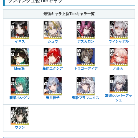
ランキング上位Tierキャラ
最強キャラ上位Tierキャラ一覧
イネス
シュウ
アスカロン
ウィシャデル
Mon3tr
新約エクシア
トラゴーディア
ハルカ
凛御シルバーアッ
斬業ホシグマ
豊川祥子
聖聆プラマニクス
シュ
-
-
-
ウァン