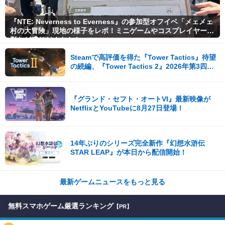
『NTE: Neverness to Everness』の参加型オフイベ「メェメェ
村の大冒険」現地の様子をレポ！ミニゲームやコスプレイヤー撮
影など盛りだくさん！
Steamで高評価を得た『Tower Tactics』待望
の続編、『Tower Tactics 2』2026年第3四半
期に早期アクセス開始
『グランド・セフト・オートVI』最新映像が
NetflixとYouTubeに8月27日登場！
14年ぶりのシリーズ完全新作『幻想水滸伝
STAR LEAP』が本日から配信開始！
最新ゲームニュースをもっと見る
無料スマホゲーム厳選ランキング
【PR】