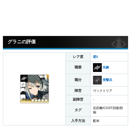
グラニの評価
レア度
星5
職業
先鋒
職分
突撃兵
陣営
ヴィクトリア
副陣営
-
近距離/COST回復/防
タグ
御
入手方法
配布