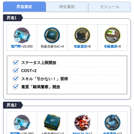
昇進素材
特化素材
モジュール
昇進1
龍門幣
×20,000
初級先鋒SoC×4
初級源岩
×8
初級糖原
×8
ステータス上限開放
COST+2
スキル「引かない！」習得
素質「騎馬警察」開放
昇進2
龍門幣
×120,000
上級先鋒SoC×3
RMA70-24
×7
中級異鉄
×13