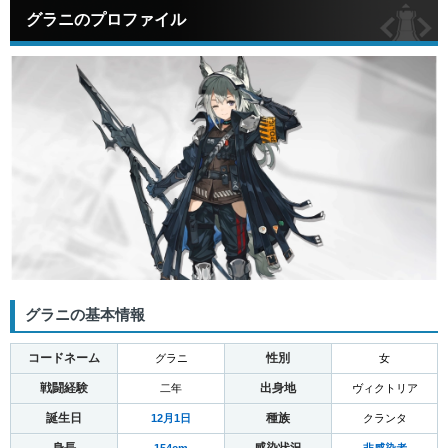
グラニのプロファイル
グラニの基本情報
コードネーム
性別
グラニ
女
戦闘経験
出身地
二年
ヴィクトリア
誕生日
種族
12月1日
クランタ
身長
感染状況
154cm
非感染者