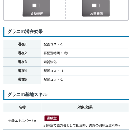
グラニの潜在効果
潜在1
配置コスト-1
潜在2
再配置時間-10秒
潜在3
素質強化
潜在4
配置コスト-１
潜在5
配置コスト-1
グラニの基地スキル
名称
対象/効果
訓練室
先鋒エキスパートα
訓練室で協力者として配置時、先鋒の訓練速度+30%