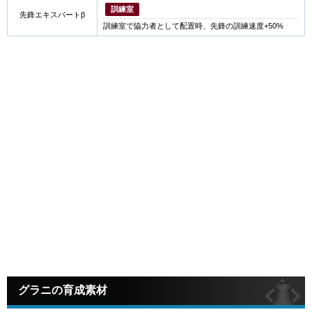
訓練室
先鋒エキスパートβ
訓練室で協力者として配置時、先鋒の訓練速度+50%
グラニの育成素材