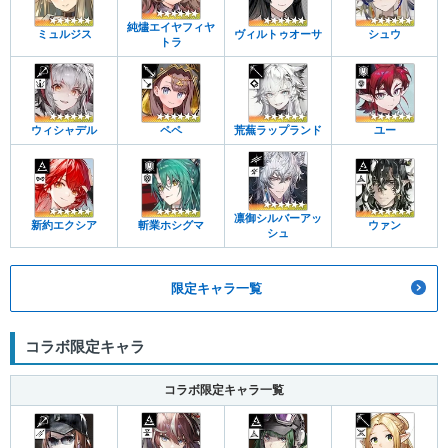
純燼エイヤフィヤ
ミュルジス
ヴィルトゥオーサ
シュウ
トラ
ウィシャデル
ペペ
荒蕪ラップランド
ユー
凛御シルバーアッ
新約エクシア
斬業ホシグマ
ウァン
シュ
限定キャラ一覧
コラボ限定キャラ
コラボ限定キャラ一覧