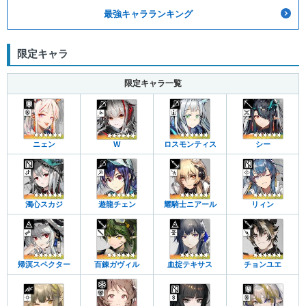
最強キャラランキング
限定キャラ
限定キャラ一覧
ニェン
W
ロスモンティス
シー
濁心スカジ
遊龍チェン
耀騎士ニアール
リィン
帰溟スペクター
百錬ガヴィル
血掟テキサス
チョンユエ