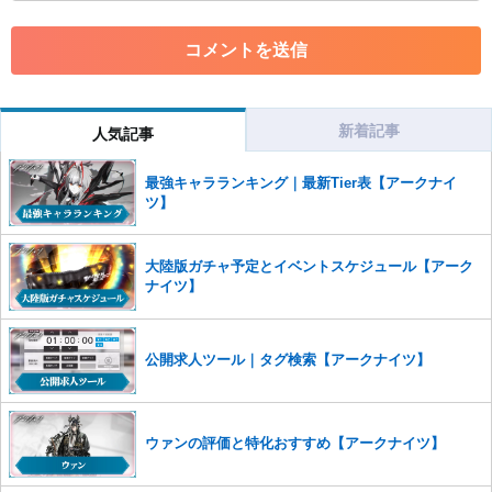
・アカウントの売買など金銭が絡む内容の投稿
・各ゲームのネタバレを含む内容の投稿
・その他、管理者が不適切と判断した投稿
コメントの削除につきましては下記フォームより申請をいた
だけますでしょうか。
新着記事
人気記事
コメントの削除を申請する
※投稿内容を確認後、順次対応さ
せていただきます。ご了承ください。
最強キャラランキング｜最新Tier表【アークナイ
※一度削除したコメントは復元ができませんのでご注意くだ
ツ】
さい。
また、過度な利用規約の違反や、弊社に損害の及ぶ内容の書き込みがあ
大陸版ガチャ予定とイベントスケジュール【アーク
った場合は、法的措置をとらせていただく場合もございますので、あら
ナイツ】
かじめご理解くださいませ。
公開求人ツール｜タグ検索【アークナイツ】
ウァンの評価と特化おすすめ【アークナイツ】