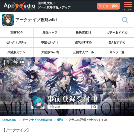
国内最大級！
ライター募集
ゲーム攻略情報メディア
アークナイツ攻略wiki
攻略TOP
最強キャラ
鋒矢突破#2
ガチャおすすめ
セレクトガチャ
中堅セレクト
星5おすすめ
星4おすすめ
大陸版ガチャ
大陸版Tier表
公開求人ツール
キャラ一覧
AppMedia
アークナイツ攻略wiki
最強
グラニの評価と特化おすすめ
【アークナイツ】