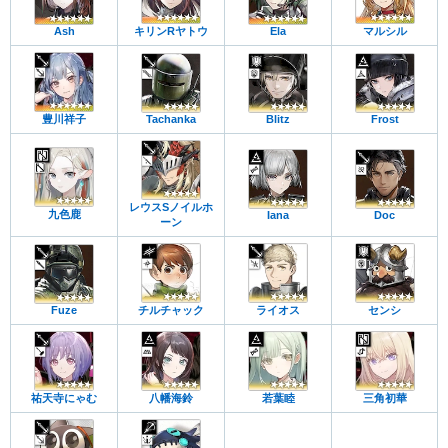
Ash
キリンRヤトウ
Ela
マルシル
豊川祥子
Tachanka
Blitz
Frost
レウスSノイルホ
九色鹿
Iana
Doc
ーン
Fuze
チルチャック
ライオス
センシ
祐天寺にゃむ
八幡海鈴
若葉睦
三角初華