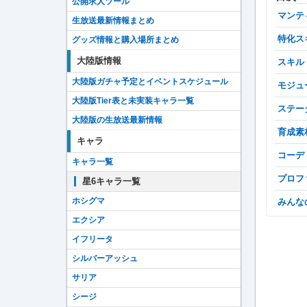
公開求人ツール
マン
生放送最新情報まとめ
特化
グッズ情報と購入場所まとめ
大陸版情報
スキ
大陸版ガチャ予定とイベントスケジュール
モジ
大陸版Tier表と未実装キャラ一覧
ステ
大陸版の生放送最新情報
育成素
キャラ
コーデ
キャラ一覧
プロ
星6キャラ一覧
ホシグマ
みん
エクシア
イフリータ
シルバーアッシュ
サリア
シージ