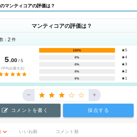
のマンティコアの評価は？
マンティコアの評価は？
2
数：
件
★5
100%
5
★4
0%
.00
/ 5
★3
0%
(平均点/最大点)
★2
0%
★1
0%
−
+
コメントを書く
採点する
順
いいね順
コメント順