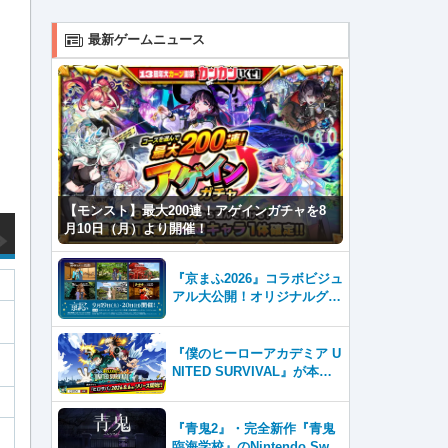
最新ゲームニュース
【モンスト】最大200連！アゲインガチャを8
月10日（月）より開催！
『京まふ2026』コラボビジュ
アル大公開！オリジナルグッ
ズやキャラカフェエリアな
ど、見どころ満載！！
『僕のヒーローアカデミア U
NITED SURVIVAL』が本日8
月6日サービス開始！事前登
録者数100万を突破！
『青鬼2』・完全新作『青鬼
臨海学校』のNintendo Swit