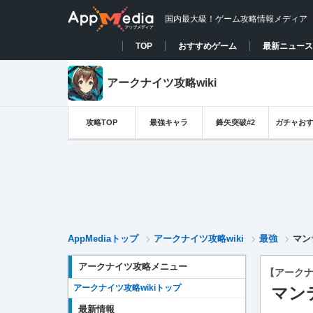
国内最大級！ゲーム攻略情報メディア
TOP
おすすめゲーム
最新ニュース
アークナイツ攻略wiki
攻略TOP
最強キャラ
鋒矢突破#2
ガチャお
AppMediaトップ
アークナイツ攻略wiki
最強
マン
アークナイツ攻略メニュー
【アーク
アークナイツ攻略wikiトップ
マン
最新情報