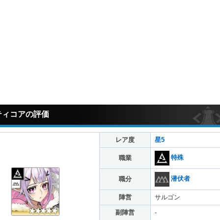
ティコアの評価
レア度
星5
特殊
職業
潜伏者
職分
陣営
サルゴン
副陣営
-