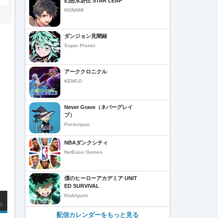
幻想水滸伝 STAR LEAP
KONAMI
ダンジョン見聞録
Super Planet
アーククロニクル
KEMCO
Never Grave（ネバーグレイ
ブ）
Pocketpair
NBAダンクシティ
NetEase Games
僕のヒーローアカデミア UNIT
ED SURVIVAL
Klab/gumi
配信カレンダーをもっと見る