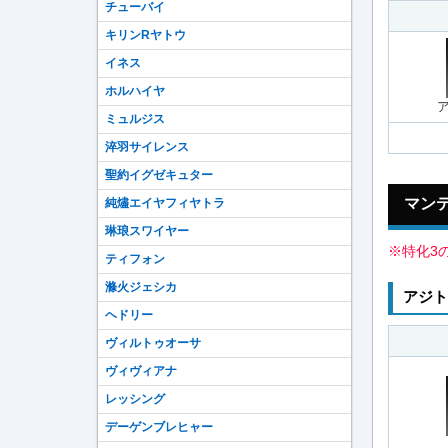
チューバイ
キリンRヤトウ
イネス
ホルハイヤ
ミュルジス
淬羽サイレンス
聖約イグゼキュター
マン
純燼エイヤフィヤトラ
琳琅スワイヤー
※特化3
ティフォン
滌火ジェシカ
アジト
ヘドリー
ヴィルトゥオーサ
ヴィヴィアナ
レッシング
デーゲンブレヒャー