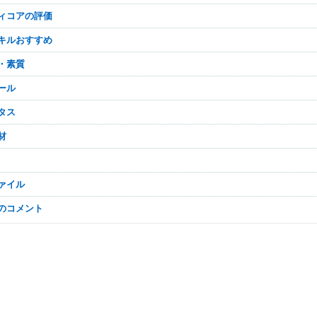
ティコアの評価
スキルおすすめ
ル・素質
ュール
ータス
材
ファイル
なのコメント