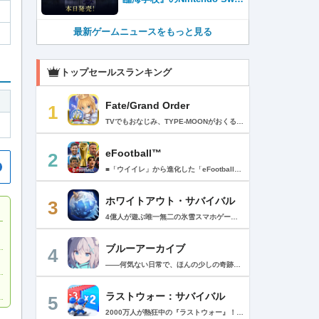
ch™＆Steam®版が本日発
売！
最新ゲームニュースをもっと見る
トップセールスランキング
Fate/Grand Order
1
TVでもおなじみ、TYPE-MOONがおくるFateのRPG！ スマホでも本格的なRPGが楽しめる。 文字数にして500万字超という、圧倒的なボリュームを堪能できるストーリー！ 本編以外にもキャラクターごとにストーリーを用意し、Fateファンも今回はじめてFateの世界を体験される方も十分満足いただける内容となっています。 【あらすじ】 西暦2015年。 地球の未来を観測するカルデアは、2017年以降の人類史が崩壊している事実を確認した。 昨日まで確かに存在していた2115年までの“約束された未来”は、何の前触れもなく突如として消え去ったのだ。 なぜ。どうして。だれが。どうやって。 西暦2004年 日本 ある地方都市。 ここに今まではなかった、「観測できない領域」が現れたと。 カルデアはこれを人類絶滅の原因と仮定し、いまだ実験段階だった第六の実験を決行する事となった。 それは過去への時間旅行。 人間を霊子化させて過去に送りこみ、事象に介入する事で時空の特異点を解明、あるいは破壊する禁断の儀式。 その名を人理守護指令、グランドオーダー。 人類を守るために人類史に立ち向かう、運命と戦うものたちの総称である。 【ゲーム概要】 スマホに最適化された簡単操作のコマンドオーダーバトル！ プレイヤーはマスターとなって英霊たちを操り敵を倒し謎を解明していく。 好みの英霊で戦うか、強い英霊で戦うかバトルスタイルはプレイヤーしだい。 ◆豪華声優陣が続々参加 青木志貴、茜屋日海夏、赤羽根健治、明坂聡美、浅川悠、朝日奈丸佳、阿澄佳奈、阿部彬名、阿部敦、阿部里果、雨宮天、新井里美、井口裕香、井澤詩織、石川界人、石川由依、石谷春貴、伊瀬茉莉也、市ノ瀬加那、伊藤彩沙、伊藤かな恵、伊東健人、伊藤静、伊藤美紀、稲田徹、井上和彦、井上喜久子、井上麻里奈、伊丸岡篤、石見舞菜香、上坂すみれ、植田佳奈、上田麗奈、内田真礼、内田雄馬、内山昂輝、梅原裕一郎、江川央生、江口拓也、江越彬紀、遠藤綾、大久保瑠美、大空直美、大塚明夫、大塚芳忠、大原さやか、大和田仁美、岡本信彦、置鮎龍太郎、小倉唯、小澤亜李、小野賢章、小野大輔、小野友樹、小見川千明、かかずゆみ、柿原徹也、加隈亜衣、笠間淳、加瀬康之、門脇舞以、金元寿子、神尾晋一郎、茅野愛衣、川澄綾子、河西健吾、川野剛稔、神奈延年、鬼頭明里、木村珠莉、木村良平、桐本拓哉、釘宮理恵、久野美咲、黒木ほの香、黒田崇矢、桑原由気、KENN、高野麻里佳、古賀葵、小清水亜美、後藤邑子、小西克幸、小林千晃、小林ゆう、小林裕介、小原好美、小松未可子、子安武人、小山力也、近藤玲奈、斎賀みつき、西前忠久、斉藤壮馬、斎藤千和、坂本真綾、佐倉綾音、櫻井孝宏、佐藤聡美、佐藤利奈、沢城みゆき、下屋則子、島﨑信長、嶋村侑、庄司宇芽香、白石晴香、新垣樽助、真堂圭、末柄里恵、杉田智和、杉山紀彰、鈴木達央、鈴木崚汰、鈴代紗弓、鈴村健一、諏訪彩花、諏訪部順一、関俊彦、関智一、瀬戸麻沙美、芹澤優、仙台エリ、千本木彩花、園崎未恵、大地葉、高乃麗、高野直子、高橋花林、高橋李依、高山みなみ、武内駿輔、竹内良太、武田華、田中敦子、田中美海、田中理恵、谷山紀章、種﨑敦美、種田梨沙、田丸篤志、田村睦心、田村ゆかり、丹下桜、千葉繁、千葉翔也、津田健次郎、紡木吏佐、鶴岡聡、寺崎裕香、寺島拓篤、東山奈央、土岐隼一、飛田展男、戸松遥、豊永利行、鳥海浩輔、中井和哉、中田譲治、長縄まりあ、仲村美沙希、中村悠一、名塚佳織、生天目仁美、浪川大輔、能登麻美子、野中藍、乃村健次、土師孝也、長谷川育美、花江夏樹、花澤香菜、花守ゆみり、早見沙織、原由実、春野杏、潘めぐみ、日岡なつみ、日笠陽子、日野聡、平川大輔、ファイルーズあい、福圓美里、福西勝也、福山潤、藤井隼、藤沼建人、ブリドカットセーラ恵美、古川慎、保志総一朗、星野貴紀、堀内賢雄、堀江由衣、本多真梨子、本多陽子、本渡楓、前野智昭、M・A・O、増田俊樹、Machico、松風雅也、真殿光昭、マフィア梶田、三上哲、三木眞一郎、水樹奈々、水島大宙、水橋かおり、緑川光、水瀬いのり、南央美、峯田茉優、宮野真守、宮本充、村瀬歩、森川智之、森田了介、森永千才、森なな子、諸星すみれ、安井邦彦、山路和弘、山下大輝、山下七海、山寺宏一、山根綺、山野井仁、山村響、悠木碧、ゆかな、遊佐浩二、吉野裕行、佳村はるか、米澤円、若林直美、和氣あず未、和多田美咲（50音順） ◆全体構成・メインシナリオ・シナリオ・総監督 奈須きのこ ◆リードキャラクターデザイナー 武内崇 ◆アートディレクション TYPE-MOON ◆メインシナリオ・シナリオ執筆 東出祐一郎、桜井光 水瀬葉月、星空めてお ◆ゲストライター amphibian、虚淵玄（ニトロプラス）、acpi、ＯＫＳＧ（TYPE-MOON）、経験値、小太刀右京、三田誠、たけのこ星人、橘公司、田中天（株式会社フラッグノーツ）、成田良悟、鋼屋ジン、ひろやまひろし、円居挽、茗荷屋甚六、矢野俊策（株式会社フラッグノーツ）、リヨ（50音順） ◆キャラクターデザイン I-IV、蒼月タカオ（TYPE-MOON）、AKIRA、Azusa、東冬、荒野、Anmi、池澤真、石田あきら、いみぎむる、兔ろうと、羽海野チカ、大森葵、岡崎武士、okojo、およ、加藤いつわ、カワグチタケシ、きばどりリュー、桐原小鳥、ギンカ、倉花千夏、黒星紅白、小梅けいと、近衛乙嗣、小松崎類、こやまひろかず（TYPE-MOON）、西藤浩樹（LASENGLE）、saitom、坂本みねぢ、佐々木少年、サテー、色素、縞うどん（TYPE-MOON）、島田フミカネ、しまどりる、sime、下越（TYPE-MOON）、シャカＰ（LASENGLE）、白浜鴎、しらび、白峰、真じろう、STAR影法師、曽我誠、タイキ、高橋慶太郎、高山箕犀、竹、武中英雄、武梨えり、たけのこ星人、TAKOLEGS、田島昭宇、タスクオーナ、danciao、中央東口、CHOCO、悌太、Dd、天空すふぃあ、DANGERDROP、toi8、トリダモノ、中原、なまにくATK、西出ケンゴロー、nipi、ネコタワワ、NOCO、pako、林けゐ、原田たけひと、春野友矢、ばん！、Bすけ、左、ヒライユキオ、平野稜二、広江礼威、ひろやまひろし、PFALZ、ぶくろて、huke、BLACK（TYPE-MOON）、古海鐘一、BUNBUN、hou、ホトソウカ、本庄雷太、前田浩孝、マシマサキ、また、松竜、Mika Pikazo、緑川美帆、三輪士郎、村山竜大、めろん22、望月けい、元村人、森井しづき、森山大輔、山中虎鉄、YOCO_N（LASENGLE）、余湖裕輝、米山舞、La-na、lack、リヨ、Ryota-H、輪くすさが、redjuice、ReDrop、ろび～な、ワダアルコ、渡れい（50音順） このアプリケーションには、（株）ＣＲＩ・ミドルウェアの「CRIWARE（TM）」が使用されています。
eFootball™
2
■「ウイイレ」から進化した「eFootball™」 人気サッカーゲーム「ウイニングイレブン」が「eFootball™」とタイトルを変え、大きく進化して生まれ変わりました。「eFootball™」で新しいサッカーゲームを体感しましょう！ ■はじめての方でも安心 ダウンロード後は、実践を交えたステップアップ方式のチュートリアルで直感的に基本操作を覚えることができます！さらに、チュートリアルを全てクリアすると、リオネル メッシがもらえます！！ また、試合の面白さや爽快感を楽しんでいただくためにスマートアシストを実装。 複雑な操作をしなくても、華麗なドリブルやパスで相手をかわして強烈なシュートでゴールを奪うことができます！ 【基本的な遊び方】 ■好きなチームで始めよう 欧州、米州、アジアなど世界各国のクラブやナショナルチームなどお気に入りのチームでスタートできます！ ■選手を獲得しましょう チームを作成したら、選手を獲得しましょう。現役のスーパースターや、歴史に残るレジェンドたちが、あなたのクラブでの活躍を待っています！ ・スペシャル選手リスト 現実の試合で大活躍した選手や、注目リーグの選手、レジェンドなどの特別な選手を獲得できます。 ・スタンダード選手リスト 好きな選手を獲得できます。条件を設定して絞り込むことができます。 ・監督リスト さまざまな戦術や得意な育成タイプを持った監督を獲得できます。 ■試合を楽しもう 獲得した選手でチームを編成したら、いよいよ試合に挑戦！ AIを相手に腕を磨いたり、オンライン対戦でランキングを競ったり、楽しみ方はあなた次第です。 ・対AI戦で腕を磨く 注目リーグのチームやナショナルチームを相手に戦うイベントなど、サッカーシーズンに合わせたさまざまなテーマのイベントが開催されています。 また、10段階にレベル分けされたDivision制の「eFootball™ リーグ」で楽しみながらレベルアップしていくことも可能です！ ・対人戦で実力を試す Division制の全ユーザーとランキングを競う「eFootball™ リーグ」や、毎週開催される様々なイベントで、オンラインでのリアルタイム対戦を楽しむことができます。あなたのドリームチームで、最高峰のDivision 1を目指しましょう！ ・友達と最大3vs3の対戦を楽しむ フレンドマッチ機能を使って、友達と対戦することができます。育て上げたチームの強さを友達に見せつけましょう！ また、最大3vs3の協力対戦も可能。友達とオンラインで集まって対戦を楽しみましょう！ ■選手を育てる 獲得した選手は、選手種別によっては成長させることができます。 試合に出場させたり、ゲーム内アイテムを使用したりして、選手のレベルを上げる事で入手できる「タレントポイント」で、能力パラメータを上昇させましょう。 より自分好みの選手にしたい場合は、手動でポイントを割り振りましょう。 ポイントの割り振りに迷った場合は、[おまかせ]で設定することもできます。 自分だけのお気に入りの選手に育て上げましょう！ 【もっと楽しむ】 ■Live Updateを毎週配信 選手の移籍や、現実の試合での活躍が反映される「Live Update」を搭載。 毎週配信される「Live Update」を参考に、スカッドを編成し試合に挑みましょう。 ■スタジアムをカスタマイズ 試合中のスタジアムに反映されるコレオ・オブジェクトなどのスタジアムパーツをカスタマイズできます。 思い通りのスタジアムにアレンジして、ゲーム体験を彩りましょう！ ※居住国・地域が以下のお客様には、eFootball™ コインによるルートボックス施策をご提供しておりません。 ベルギー、ブラジル(18歳未満) 【最新情報について】 本商品は、新機能やモードの追加、ゲームプレイ・イベントのアップデートを継続的に行っていきます。 最新情報は「eFootball™」公式サイトをご確認ください。 【ダウンロードについて】 本アプリをダウンロードするためには、ストレージに約3.3GBの空き容量が必要となります。 あらかじめ3.3GB以上の容量を空けてからダウンロードを行っていただけますようお願いします。 ダウンロード時はWi-Fi環境で接続することを推奨いたします。 ※アップデートにつきましても同様となります。 【通信環境について】 本アプリはオンラインゲームです。通信可能な環境でお楽しみください。
ホワイトアウト・サバイバル
3
4億人が遊ぶ唯一無二の氷雪スマホゲーム！サクッと爽快！みんなで極寒サバイバル ！ 猛吹雪に襲われ、かつての世界は崩壊。人類の文明の灯火は、氷雪の中で今にも消えかかっている…。 生存者達よ、今こそ立ち上がれ！——仲間を率いて希望の灯りをともし、凍てつく大地に新たな拠点を築こう！ さらに新規ユーザー限定でSSR英雄「ジャスミン」が無料で仲間入り！ 彼女と共に氷原の奥地へと踏み込み、吹雪の中に潜む未知の脅威に立ち向かおう！ 【ゲームの特徴】 ◆領地再建！凍土に希望の光を！ 大溶鉱炉に火を灯すことから始めて、積もった雪を溶かして領土を開拓しよう！ 法令を発布して人員を的確に配置すれば、拠点の建設効率がぐんとアップ！ ◆放置で楽々、資源を効率ストック！ ワンタップで英雄を派遣するだけで、見守りは不要！ オフライン中も資源は自動でたっぷり蓄積されて、戻れば報酬が山盛り！極寒サバイバルでも、もう怖くない！ ◆お手軽に始められる氷雪ミニゲーム！ ミニゲームが次々と登場！「穴釣り選手権」でレア生物図鑑を解放し、「除雪隊」で雪山の宝を発見しよう！ スキマ時間でも気軽にプレイできて、雪原ライフは楽しさ満載！ ◆戦略を駆使して、英雄で敵を撃退！ 英雄はレベル共有で育成の手間いらずで、スキルを活かせば様々な難関を攻略可能！ 最強チームを組み上げて、敵を圧倒しよう！ ◆協力プレイで、凍土制覇を目指そう！ 同盟の支援で負傷者の治療や育成もスピードアップ！ 作戦を練って仲間と役割分担すれば戦力倍増！勝利の喜びをみんなで分かち合おう！ さらにたくさんのコンテンツをお届けいたします： ◆オフィシャルサイト: https://whiteoutsurvival.centurygames.com/ja ◆X: https://x.com/WOS_Japan ◆Facebook: https://www.facebook.com/WhiteoutSurvival ◆Discord: https://discord.gg/whiteoutsurvival ◆YouTube: https://www.youtube.com/@WhiteoutSurvivalOfficial_JA ◆TikTok: https://www.tiktok.com/@howasaba.jp
ブルーアーカイブ
4
――何気ない日常で、ほんの少しの奇跡を見つける物語 Yostarが贈る学園×青春×物語RPG『ブルーアーカイブ -Blue Archive-』！ 先生として、個性豊かで魅力的な生徒たちと共に、一風変わった学園都市キヴォトスの 日常を過ごそう！ ■あらすじ ここは学園都市キヴォトス。 数千の学園からなる超巨大学園都市では、日々トラブルが絶えない。 この問題に対応すべく、連邦生徒会長によって連邦捜査部【シャーレ】が設立された。 この物語は【シャーレ】の顧問となる先生とそれに協力する生徒たちと学園都市での日常を 描いた物語である。 ▼可愛いキャラクターが活躍する3Dバトル 大迫力の3Dリアルタイムバトル！ 可愛いキャラクター達が画面いっぱいに所狭しと大活躍。 あなたは先生として、生徒たちを指揮しよう！ ▼個性豊かなキャラクターを彩るハイクオリティの2Dアニメーション 美少女キャラクターたちが綺麗な2Dアニメーションであなたを迎えてくれる！ 仲良くなると特別なアニメーションが見れることもあるぞ！ ▼生徒たちと絆を深めて彼女たちと特別な日常を過ごそう！ 一緒にいる時間が長ければ長いほど、彼女たちはあなたとの絆は深まっていく。 そんな彼女たちとの日々が、きっとあなたの日常を特別なものに！ ▼公式Twitter https://twitter.com/Blue_ArchiveJP ▼公式サイト https://bluearchive.jp/ (C)Yostar, Inc.
ラストウォー：サバイバル
5
2000万人が熱狂中の『ラストウォー』！ ゾンビの群れをくぐり抜け、超爽快バトルでストレス発散！ 世界は、崩壊の一途を辿ります………ゾンビに支配された世界で生き残るためには、戦うしかありません。 あなたは数少ない生存者として、押し寄せてくるゾンビの群れをせん滅することになります。 「生存者よ、終末世界の救世主になれ！」 ◆一瞬の判断で勝利を掴もう レーンに障害物とゾンビが待ち構えている。 避けるか、破壊するかの二択でゾンビの群れをくぐり抜け、勝利へと進もう！ ◆人類最後の砦を作ろう 基地建設、科学研究、部隊訓練、ゾンビ討伐…… 生存者基地を拠点に、自らの手で未来を切り開こう！ ◆最強チームを結成しよう 仲間となる英雄を集め、自分好みの最強部隊を作り上げよう。 多種多様なスキルを組み合わせ、ゾンビをボコボコにしよう！ ◆2000万人と一緒に楽しもう 終末世界でもチームワークが大切だ。 世界中のプレイヤーと協力し、強大なボスに挑もう！ 簡単だけど奥深い。これが『ラストウォー：サバイバル』だ！