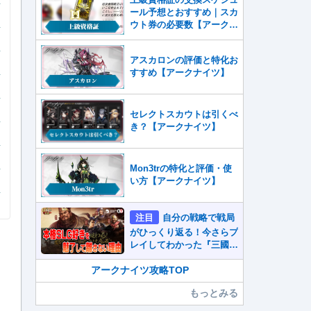
ール予想とおすすめ｜スカ
ウト券の必要数【アークナ
イツ】
アスカロンの評価と特化お
すすめ【アークナイツ】
セレクトスカウトは引くべ
き？【アークナイツ】
Mon3trの特化と評価・使
い方【アークナイツ】
注目
自分の戦略で戦局
がひっくり返る！今さらプ
レイしてわかった『三國志
真戦』が本格SLG好きを
魅了して離さないワケ
アークナイツ攻略TOP
もっとみる