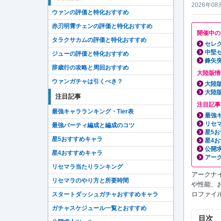
2026年08
ウァンの評価と特化おすすめ
赤刃明霄チェンの評価と特化おすすめ
開催中の
タラクサカムの評価と特化おすすめ
セレ
中堅
ジューの評価と特化おすすめ
鋒矢
辞歳行の攻略と周回おすすめ
大陸版情
ウァンガチャは引くべき？
大陸
大陸版
注目記事
注目記事
最強キャラランキング・Tier表
最強
リセ
最強パーティ編成と編成のコツ
星5
星5おすすめキャラ
星4
公開
星4おすすめキャラ
アーク
リセマラ当たりランキング
アークナ
リセマラのやり方と所要時間
や性能、
ロファイ
スタートダッシュガチャおすすめキャラ
ガチャスケジュール一覧とおすすめ
目次