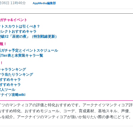
月06日 11時46分
AppMedia編集部
ガチャ&イベント
クトスカウトは引くべき？
セレクトおすすめキャラ
突破#2「巫術の夜」（特別戦線更新）
報！
版ガチャ予定とイベントスケジュール
Tier表と未実装キャラ一覧
！
キャラランキング
マラ当たりランキング
おすすめキャラ
おすすめキャラ
求人ツール
ナイツ攻略wiki
イツのマンティコアの評価と特化おすすめです。アークナイツマンティコア評
おすすめ特化、おすすめモジュール、コーデ、育成素材、基地スキル、声優、
ルを紹介。アークナイツのマンティコアが強いか知りたい際の参考にどうぞ。