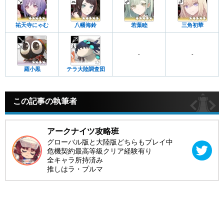
祐天寺にゃむ
八幡海鈴
若葉睦
三角初華
-
-
羅小黒
テラ大陸調査団
この記事の執筆者
アークナイツ攻略班
グローバル版と大陸版どちらもプレイ中
危機契約最高等級クリア経験有り
全キャラ所持済み
推しはラ・プルマ