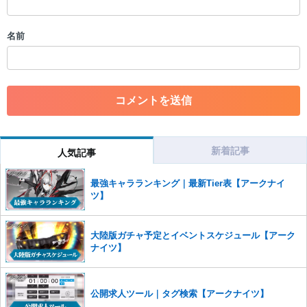
・誰かになりすます行為
・個人情報の投稿や、他者のプライバシーを侵害する投稿
名前
・一度削除された投稿を再び投稿すること
・外部サイトへの誘導や宣伝
・アカウントの売買など金銭が絡む内容の投稿
・各ゲームのネタバレを含む内容の投稿
・その他、管理者が不適切と判断した投稿
コメントの削除につきましては下記フォームより申請をいた
だけますでしょうか。
新着記事
人気記事
コメントの削除を申請する
※投稿内容を確認後、順次対応さ
せていただきます。ご了承ください。
最強キャラランキング｜最新Tier表【アークナイ
※一度削除したコメントは復元ができませんのでご注意くだ
ツ】
さい。
また、過度な利用規約の違反や、弊社に損害の及ぶ内容の書き込みがあ
大陸版ガチャ予定とイベントスケジュール【アーク
った場合は、法的措置をとらせていただく場合もございますので、あら
ナイツ】
かじめご理解くださいませ。
公開求人ツール｜タグ検索【アークナイツ】