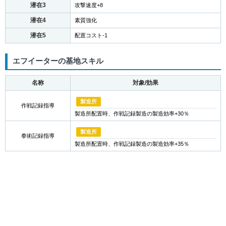
潜在3
攻撃速度+8
潜在4
素質強化
潜在5
配置コスト-1
エフイーターの基地スキル
名称
対象/効果
製造所
作戦記録指導
製造所配置時、作戦記録製造の製造効率+30％
製造所
拳術記録指導
製造所配置時、作戦記録製造の製造効率+35％