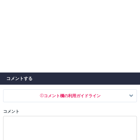
コメントする
コメント欄の利用ガイドライン
コメント
以下の書き込みを禁止とし、場合によってはコメント削除や書き込み制
限を行う可能性がございます。 あらかじめご了承ください。
・公序良俗に反する投稿
・スパムなど、記事内容と関係のない投稿