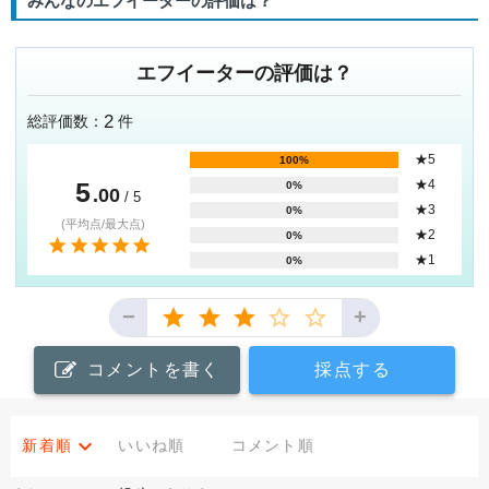
みんなのエフイーターの評価は？
エフイーターの評価は？
2
総評価数：
件
★5
100%
5
★4
0%
.00
/ 5
★3
0%
(平均点/最大点)
★2
0%
★1
0%
−
+
コメントを書く
採点する
新着順
いいね順
コメント順