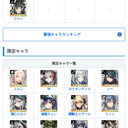
-
-
-
ウァン
最強キャラランキング
限定キャラ
限定キャラ一覧
ニェン
W
ロスモンティス
シー
濁心スカジ
遊龍チェン
耀騎士ニアール
リィン