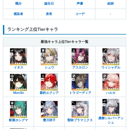
職分
誕生日
声優
絵師
感染者
身長
コーデ
-
ランキング上位Tierキャラ
最強キャラ上位Tierキャラ一覧
イネス
シュウ
アスカロン
ウィシャデル
Mon3tr
新約エクシア
トラゴーディア
ハルカ
凛御シルバーアッ
斬業ホシグマ
豊川祥子
聖聆プラマニクス
シュ