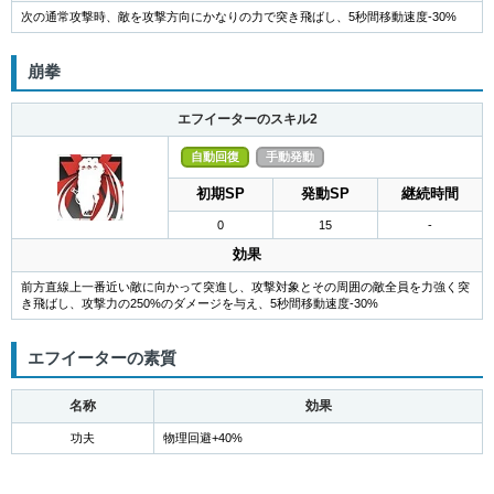
次の通常攻撃時、敵を攻撃方向にかなりの力で突き飛ばし、5秒間移動速度-30%
崩拳
エフイーターのスキル2
自動回復
手動発動
初期SP
発動SP
継続時間
0
15
-
効果
前方直線上一番近い敵に向かって突進し、攻撃対象とその周囲の敵全員を力強く突
き飛ばし、攻撃力の250%のダメージを与え、5秒間移動速度-30%
エフイーターの素質
名称
効果
功夫
物理回避+40%