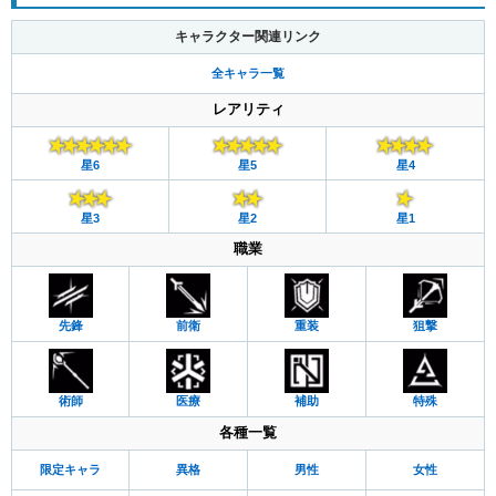
キャラクター関連リンク
全キャラ一覧
レアリティ
星6
星5
星4
星3
星2
星1
職業
先鋒
前衛
重装
狙撃
術師
医療
補助
特殊
各種一覧
限定キャラ
異格
男性
女性