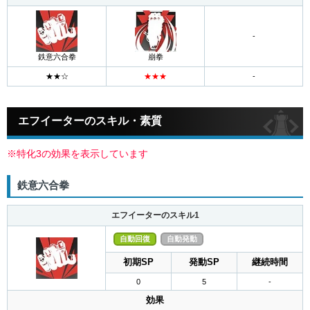
-
鉄意六合拳
崩拳
エフイーターのスキル・素質
※特化3の効果を表示しています
鉄意六合拳
エフイーターのスキル1
自動回復
自動発動
初期SP
発動SP
継続時間
0
5
-
効果