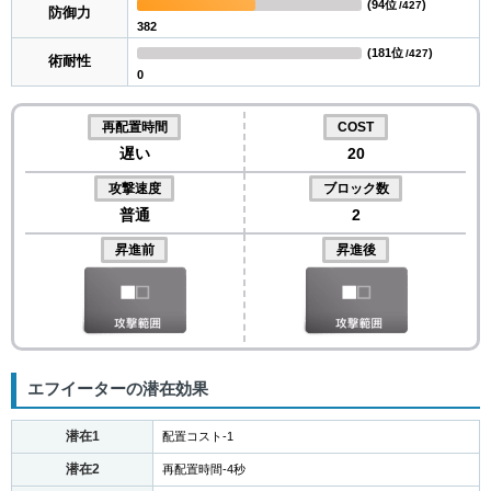
(
94位
)
/427
防御力
382
(
181位
)
/427
術耐性
0
再配置時間
COST
遅い
20
攻撃速度
ブロック数
普通
2
昇進前
昇進後
エフイーターの潜在効果
潜在1
配置コスト-1
潜在2
再配置時間-4秒