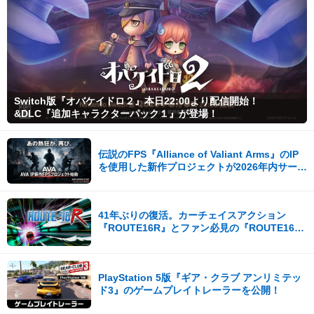
Switch版『オバケイドロ２』本日22:00より配信開始！
&DLC『追加キャラクターパック１』が登場！
伝説のFPS『Alliance of Valiant Arms』のIP
を使用した新作プロジェクトが2026年内サービ
ス開始！
41年ぶりの復活。カーチェイスアクション
『ROUTE16R』とファン必見の『ROUTE16
COLLECTION』が同時発売
PlayStation 5版『ギア・クラブ アンリミテッ
ド3』のゲームプレイトレーラーを公開！