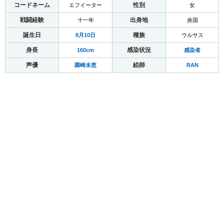
コードネーム
性別
エフイーター
女
戦闘経験
出身地
十一年
炎国
誕生日
種族
8月10日
ウルサス
身長
感染状況
160cm
感染者
声優
絵師
園崎未恵
RAN