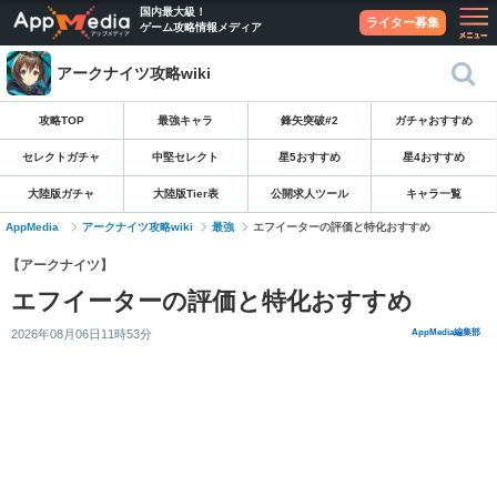
国内最大級！
ライター募集
ゲーム攻略情報メディア
アークナイツ攻略wiki
攻略TOP
最強キャラ
鋒矢突破#2
ガチャおすすめ
セレクトガチャ
中堅セレクト
星5おすすめ
星4おすすめ
大陸版ガチャ
大陸版Tier表
公開求人ツール
キャラ一覧
AppMedia
アークナイツ攻略wiki
最強
エフイーターの評価と特化おすすめ
【アークナイツ】
エフイーターの評価と特化おすすめ
2026年08月06日11時53分
AppMedia編集部