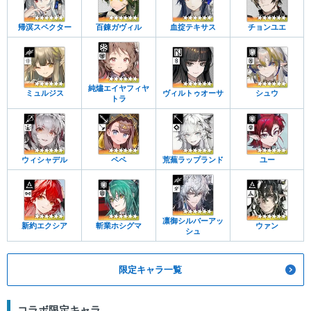
帰溟スペクター
百錬ガヴィル
血掟テキサス
チョンユエ
純燼エイヤフィヤ
ミュルジス
ヴィルトゥオーサ
シュウ
トラ
ウィシャデル
ペペ
荒蕪ラップランド
ユー
凛御シルバーアッ
新約エクシア
斬業ホシグマ
ウァン
シュ
限定キャラ一覧
コラボ限定キャラ