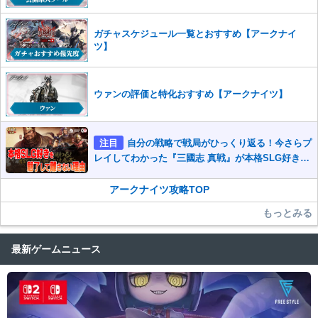
ガチャスケジュール一覧とおすすめ【アークナイ
ツ】
ウァンの評価と特化おすすめ【アークナイツ】
注目
自分の戦略で戦局がひっくり返る！今さらプ
レイしてわかった『三國志 真戦』が本格SLG好きを
魅了して離さないワケ
アークナイツ攻略TOP
もっとみる
最新ゲームニュース