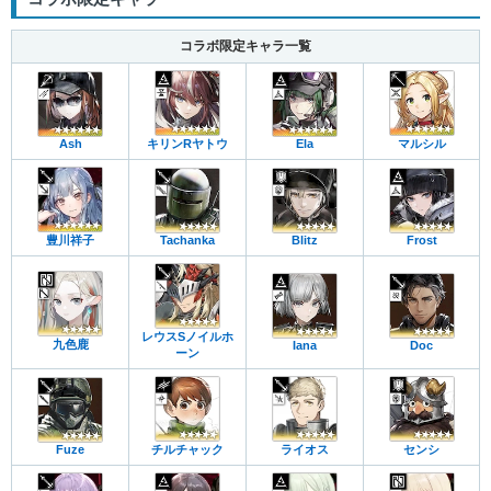
コラボ限定キャラ一覧
Ash
キリンRヤトウ
Ela
マルシル
豊川祥子
Tachanka
Blitz
Frost
レウスSノイルホ
九色鹿
Iana
Doc
ーン
Fuze
チルチャック
ライオス
センシ