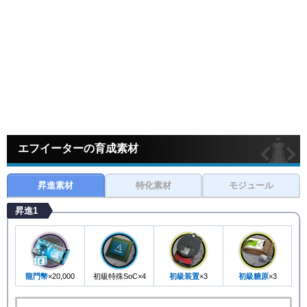
エフイーターの育成素材
昇進素材
特化素材
モジュール
昇進1
龍門幣
×20,000
初級特殊SoC×4
初級装置
×3
初級糖原
×3