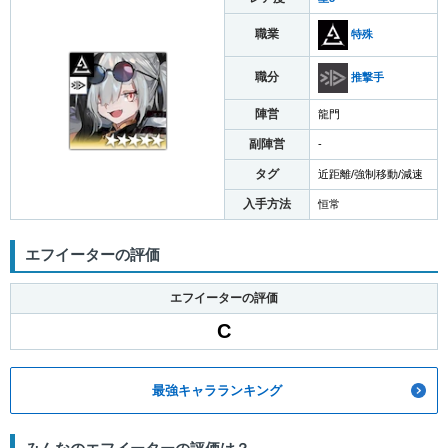
職業
特殊
職分
推撃手
陣営
龍門
副陣営
-
タグ
近距離/強制移動/減速
入手方法
恒常
エフイーターの評価
エフイーターの評価
C
最強キャラランキング