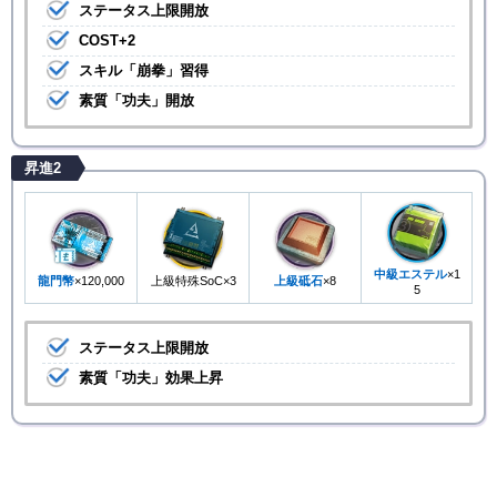
ステータス上限開放
COST+2
スキル「崩拳」習得
素質「功夫」開放
昇進2
中級エステル
×1
龍門幣
×120,000
上級特殊SoC×3
上級砥石
×8
5
ステータス上限開放
素質「功夫」効果上昇