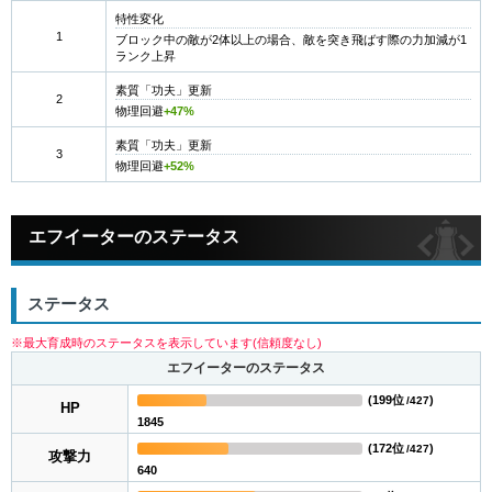
特性変化
1
ブロック中の敵が2体以上の場合、敵を突き飛ばす際の力加減が1
ランク上昇
素質「功夫」更新
2
物理回避
+47%
素質「功夫」更新
3
物理回避
+52%
エフイーターのステータス
ステータス
※最大育成時のステータスを表示しています(信頼度なし)
エフイーターのステータス
(
199位
)
/427
HP
1845
(
172位
)
/427
攻撃力
640