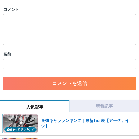
コメント
以下の書き込みを禁止とし、場合によってはコメント削除や書き込み制
限を行う可能性がございます。 あらかじめご了承ください。
・公序良俗に反する投稿
・スパムなど、記事内容と関係のない投稿
・誰かになりすます行為
・個人情報の投稿や、他者のプライバシーを侵害する投稿
名前
・一度削除された投稿を再び投稿すること
・外部サイトへの誘導や宣伝
・アカウントの売買など金銭が絡む内容の投稿
・各ゲームのネタバレを含む内容の投稿
・その他、管理者が不適切と判断した投稿
コメントの削除につきましては下記フォームより申請をいた
だけますでしょうか。
新着記事
人気記事
コメントの削除を申請する
※投稿内容を確認後、順次対応さ
せていただきます。ご了承ください。
最強キャラランキング｜最新Tier表【アークナイ
※一度削除したコメントは復元ができませんのでご注意くだ
ツ】
さい。