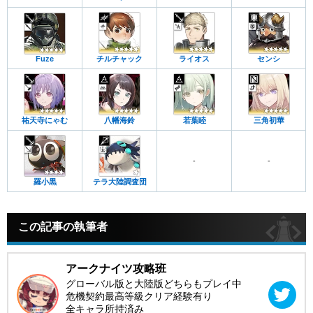
Fuze
チルチャック
ライオス
センシ
祐天寺にゃむ
八幡海鈴
若葉睦
三角初華
-
-
羅小黒
テラ大陸調査団
この記事の執筆者
アークナイツ攻略班
グローバル版と大陸版どちらもプレイ中
危機契約最高等級クリア経験有り
全キャラ所持済み