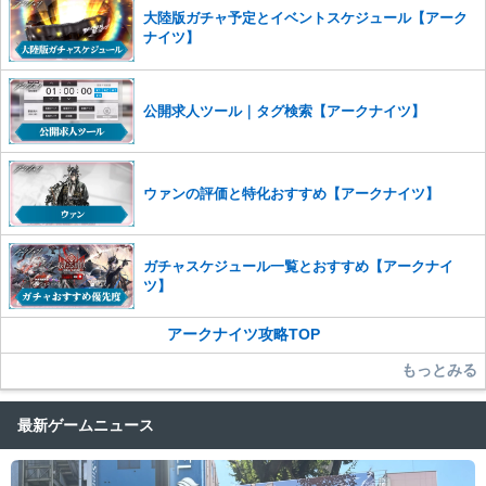
また、過度な利用規約の違反や、弊社に損害の及ぶ内容の書き込みがあ
大陸版ガチャ予定とイベントスケジュール【アーク
った場合は、法的措置をとらせていただく場合もございますので、あら
ナイツ】
かじめご理解くださいませ。
公開求人ツール｜タグ検索【アークナイツ】
ウァンの評価と特化おすすめ【アークナイツ】
ガチャスケジュール一覧とおすすめ【アークナイ
ツ】
アークナイツ攻略TOP
もっとみる
最新ゲームニュース