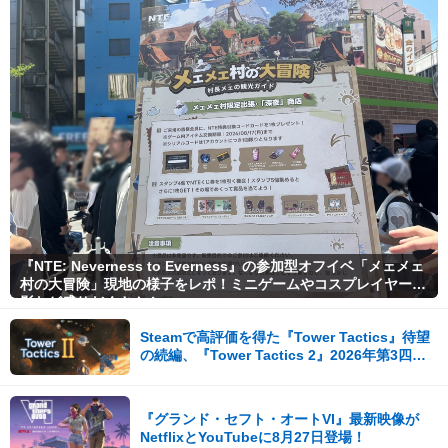
『NTE: Neverness to Everness』の参加型オフイベ「メェメェ
村の大冒険」現地の様子をレポ！ミニゲームやコスプレイヤー撮
影など盛りだくさん！
Steamで高評価を得た『Tower Tactics』待望
の続編、『Tower Tactics 2』2026年第3四半
期に早期アクセス開始
『グランド・セフト・オートVI』最新映像が
NetflixとYouTubeに8月27日登場！