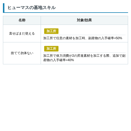
ヒューマスの基地スキル
名称
対象/効果
加工所
直せばまだ使える
加工所で任意の素材を加工時、副産物の入手確率+50%
加工所
捨てて勿体ない
加工所で体力消費が2の昇進素材を加工する際、追加で副
産物の入手確率+40%