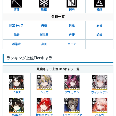
術師
医療
補助
特殊
各種一覧
限定キャラ
異格
男性
女性
職分
誕生日
声優
絵師
感染者
身長
コーデ
-
ランキング上位Tierキャラ
最強キャラ上位Tierキャラ一覧
イネス
シュウ
アスカロン
ウィシャデル
Mon3tr
新約エクシア
トラゴーディア
ハルカ