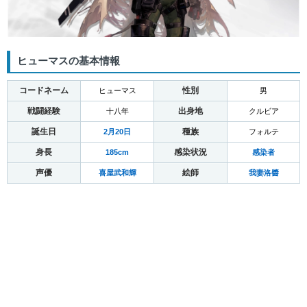
ヒューマスの基本情報
コードネーム
性別
ヒューマス
男
戦闘経験
出身地
十八年
クルビア
誕生日
種族
2月20日
フォルテ
身長
感染状況
185cm
感染者
声優
絵師
喜屋武和輝
我妻洛醬