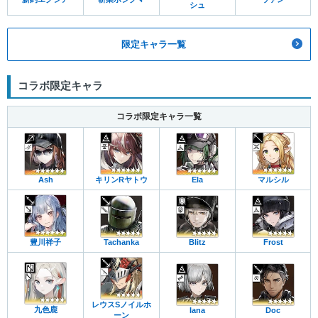
シュ
限定キャラ一覧
コラボ限定キャラ
コラボ限定キャラ一覧
Ash
キリンRヤトウ
Ela
マルシル
豊川祥子
Tachanka
Blitz
Frost
レウスSノイルホ
九色鹿
Iana
Doc
ーン