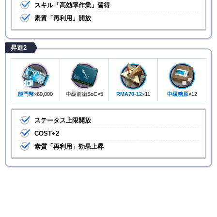
スキル「高効率作業」習得
素質「再利用」開放
昇進2
龍門幣
×60,000
中級前衛SoC×5
RMA70-12
×11
中級糖原
×12
ステータス上限開放
COST+2
素質「再利用」効果上昇