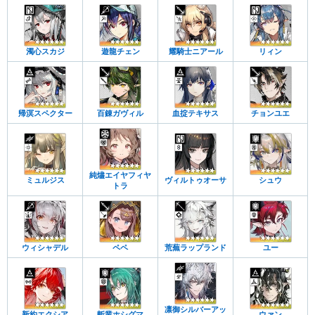
濁心スカジ
遊龍チェン
耀騎士ニアール
リィン
帰溟スペクター
百錬ガヴィル
血掟テキサス
チョンユエ
純燼エイヤフィヤ
ミュルジス
ヴィルトゥオーサ
シュウ
トラ
ウィシャデル
ペペ
荒蕪ラップランド
ユー
凛御シルバーアッ
新約エクシア
斬業ホシグマ
ウァン