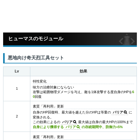
ヒューマスのモジュール
悪地向け奇天烈工具セット
Lv
効果
特性変化
味方の治療対象にならない
1
攻撃は範囲物理ダメージを与え、敵を1体攻撃する度自身のHPを
6
0
回復
素質「再利用」更新
自身のHP回復時、最大値を越えた分のHPは等量の
バリア
に
2
変換される。
この効果によるの
バリア
最大値は自身の最大HPの100%まで
自身により獲得する
バリア
の存続期間中、防御力+5%
素質「再利用」更新