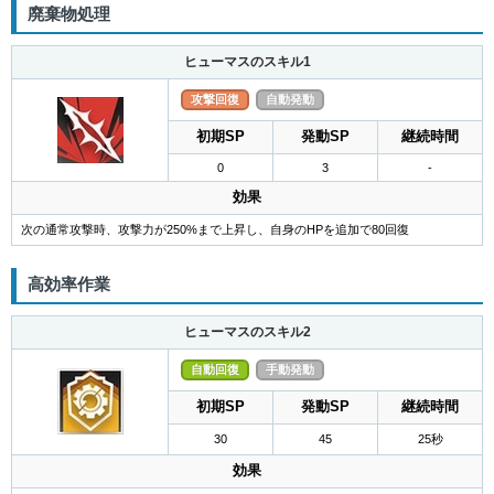
廃棄物処理
ヒューマスのスキル1
攻撃回復
自動発動
初期SP
発動SP
継続時間
0
3
-
効果
次の通常攻撃時、攻撃力が250%まで上昇し、自身のHPを追加で80回復
高効率作業
ヒューマスのスキル2
自動回復
手動発動
初期SP
発動SP
継続時間
30
45
25秒
効果