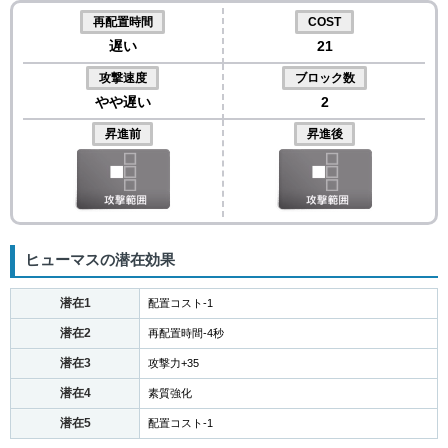
再配置時間
COST
遅い
21
攻撃速度
ブロック数
やや遅い
2
昇進前
昇進後
ヒューマスの潜在効果
潜在1
配置コスト-1
潜在2
再配置時間-4秒
潜在3
攻撃力+35
潜在4
素質強化
潜在5
配置コスト-1