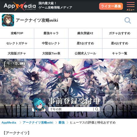
国内最大級！
ライター募集
ゲーム攻略情報メディア
アークナイツ攻略wiki
攻略TOP
最強キャラ
鋒矢突破#2
ガチャおすすめ
セレクトガチャ
中堅セレクト
星5おすすめ
星4おすすめ
大陸版ガチャ
大陸版Tier表
公開求人ツール
キャラ一覧
AppMedia
アークナイツ攻略wiki
最強
ヒューマスの評価と特化おすすめ
【アークナイツ】