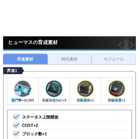
ヒューマスの育成素材
昇進素材
特化素材
モジュール
昇進1
龍門幣
×15,000
初級前衛SoC×3
初級源岩
×1
初級装置
×1
ステータス上限開放
COST+2
ブロック数+1