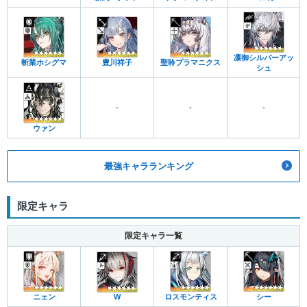
凛御シルバーアッ
斬業ホシグマ
豊川祥子
聖聆プラマニクス
シュ
-
-
-
ウァン
最強キャラランキング
限定キャラ
限定キャラ一覧
ニェン
W
ロスモンティス
シー