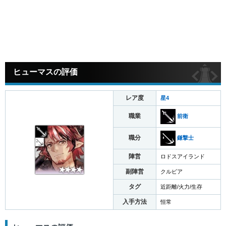
ヒューマスの評価
レア度
星4
職業
前衛
職分
鎌撃士
陣営
ロドスアイランド
副陣営
クルビア
タグ
近距離/火力/生存
入手方法
恒常