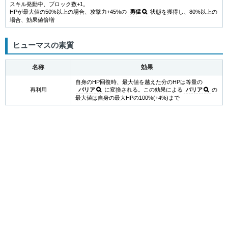
スキル発動中、ブロック数+1。
HPが最大値の50%以上の場合、攻撃力+45%の
勇猛
状態を獲得し、80%以上の
場合、効果値倍増
ヒューマスの素質
名称
効果
自身のHP回復時、最大値を越えた分のHPは等量の
再利用
バリア
に変換される。この効果による
バリア
の
最大値は自身の最大HPの100%(+4%)まで