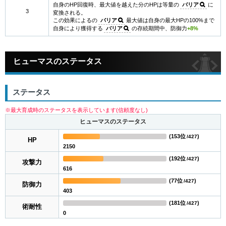
自身のHP回復時、最大値を越えた分のHPは等量の
バリア
に
3
変換される。
この効果によるの
バリア
最大値は自身の最大HPの100%まで
自身により獲得する
バリア
の存続期間中、防御力
+8%
ヒューマスのステータス
ステータス
※最大育成時のステータスを表示しています(信頼度なし)
ヒューマスのステータス
(
153位
)
/427
HP
2150
(
192位
)
/427
攻撃力
616
(
77位
)
/427
防御力
403
(
181位
)
/427
術耐性
0