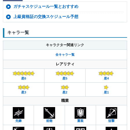
ガチャスケジュール一覧とおすすめ
上級資格証の交換スケジュール予想
キャラ一覧
キャラクター関連リンク
全キャラ一覧
レアリティ
星6
星5
星4
星3
星2
星1
職業
先鋒
前衛
重装
狙撃