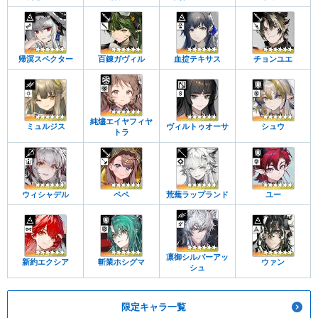
帰溟スペクター
百錬ガヴィル
血掟テキサス
チョンユエ
純燼エイヤフィヤ
ミュルジス
ヴィルトゥオーサ
シュウ
トラ
ウィシャデル
ペペ
荒蕪ラップランド
ユー
凛御シルバーアッ
新約エクシア
斬業ホシグマ
ウァン
シュ
限定キャラ一覧