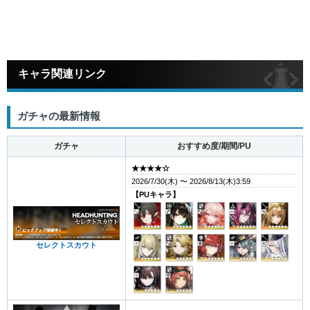
キャラ関連リンク
ガチャの最新情報
ガチャ
おすすめ度/期間/PU
★★★★☆
2026/7/30(木) 〜 2026/8/13(木)3:59
【PUキャラ】
セレクトスカウト