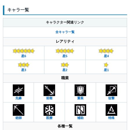
キャラ一覧
キャラクター関連リンク
全キャラ一覧
レアリティ
星6
星5
星4
星3
星2
星1
職業
先鋒
前衛
重装
狙撃
術師
医療
補助
特殊
各種一覧