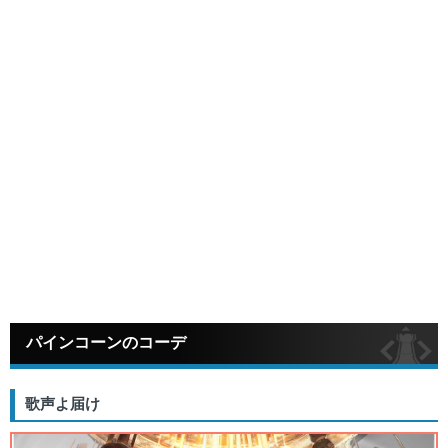
パインコーンのコーデ
歌声よ届け