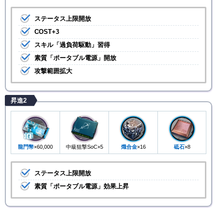
ステータス上限開放
COST+3
スキル「過負荷駆動」習得
素質「ポータブル電源」開放
攻撃範囲拡大
昇進2
龍門幣
×60,000
中級狙撃SoC×5
熾合金
×16
砥石
×8
ステータス上限開放
素質「ポータブル電源」効果上昇