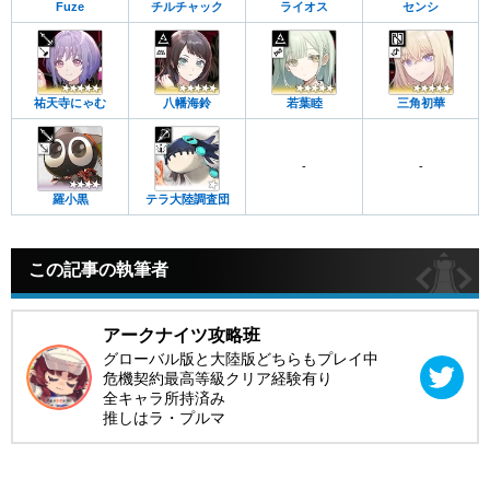
Fuze
チルチャック
ライオス
センシ
祐天寺にゃむ
八幡海鈴
若葉睦
三角初華
-
-
羅小黒
テラ大陸調査団
この記事の執筆者
アークナイツ攻略班
グローバル版と大陸版どちらもプレイ中
危機契約最高等級クリア経験有り
全キャラ所持済み
推しはラ・プルマ