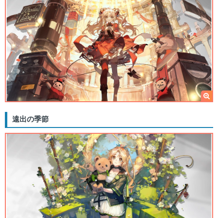
遠出の季節