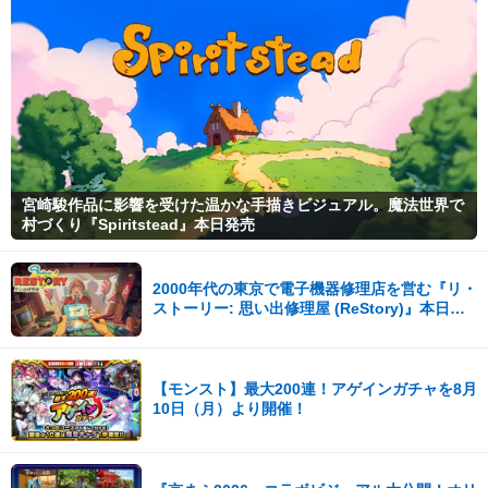
宮崎駿作品に影響を受けた温かな手描きビジュアル。魔法世界で
村づくり『Spiritstead』本日発売
2000年代の東京で電子機器修理店を営む『リ・
ストーリー: 思い出修理屋 (ReStory)』本日
Steamで配信開始
【モンスト】最大200連！アゲインガチャを8月
10日（月）より開催！