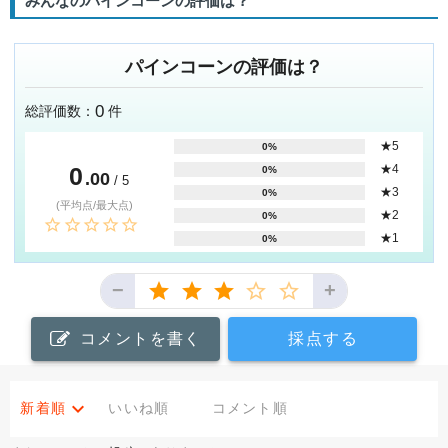
みんなのパインコーンの評価は？
パインコーンの評価は？
0
総評価数：
件
★5
0%
0
★4
0%
.00
/ 5
★3
0%
(平均点/最大点)
★2
0%
★1
0%
−
+
コメントを書く
採点する
新着順
いいね順
コメント順