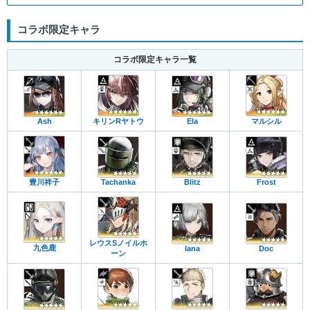
コラボ限定キャラ
コラボ限定キャラ一覧
Ash
キリンRヤトウ
Ela
マルシル
豊川祥子
Tachanka
Blitz
Frost
レウスSノイルホ
九色鹿
Iana
Doc
ーン