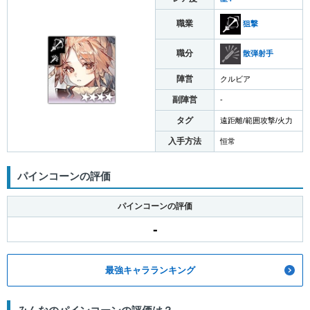
職業
狙撃
職分
散弾射手
陣営
クルビア
副陣営
-
タグ
遠距離/範囲攻撃/火力
入手方法
恒常
パインコーンの評価
パインコーンの評価
-
最強キャラランキング