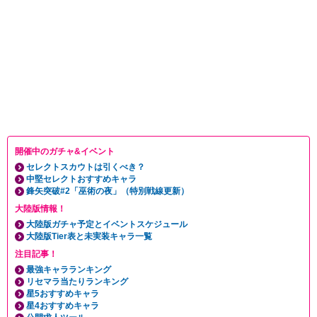
開催中のガチャ&イベント
セレクトスカウトは引くべき？
中堅セレクトおすすめキャラ
鋒矢突破#2「巫術の夜」（特別戦線更新）
大陸版情報！
大陸版ガチャ予定とイベントスケジュール
大陸版Tier表と未実装キャラ一覧
注目記事！
最強キャラランキング
リセマラ当たりランキング
星5おすすめキャラ
星4おすすめキャラ