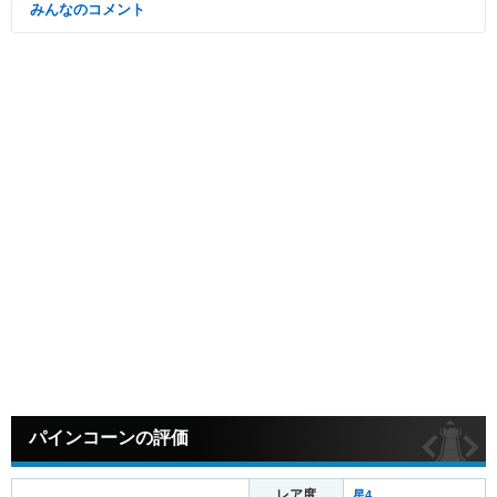
みんなのコメント
パインコーンの評価
レア度
星4