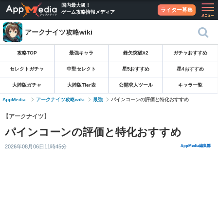
国内最大級！
ライター募集
ゲーム攻略情報メディア
アークナイツ攻略wiki
攻略TOP
最強キャラ
鋒矢突破#2
ガチャおすすめ
セレクトガチャ
中堅セレクト
星5おすすめ
星4おすすめ
大陸版ガチャ
大陸版Tier表
公開求人ツール
キャラ一覧
AppMedia
アークナイツ攻略wiki
最強
パインコーンの評価と特化おすすめ
【アークナイツ】
パインコーンの評価と特化おすすめ
2026年08月06日11時45分
AppMedia編集部