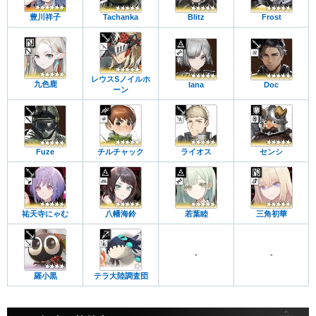
豊川祥子
Tachanka
Blitz
Frost
レウスSノイルホ
九色鹿
Iana
Doc
ーン
Fuze
チルチャック
ライオス
センシ
祐天寺にゃむ
八幡海鈴
若葉睦
三角初華
-
-
羅小黒
テラ大陸調査団