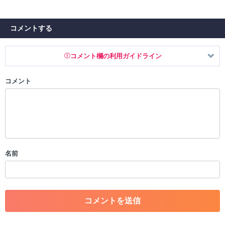
コメントする
コメント欄の利用ガイドライン
コメント
以下の書き込みを禁止とし、場合によってはコメント削除や書き込み制
限を行う可能性がございます。 あらかじめご了承ください。
・公序良俗に反する投稿
・スパムなど、記事内容と関係のない投稿
・誰かになりすます行為
・個人情報の投稿や、他者のプライバシーを侵害する投稿
名前
・一度削除された投稿を再び投稿すること
・外部サイトへの誘導や宣伝
・アカウントの売買など金銭が絡む内容の投稿
・各ゲームのネタバレを含む内容の投稿
・その他、管理者が不適切と判断した投稿
コメントの削除につきましては下記フォームより申請をいた