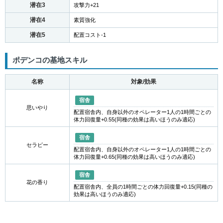
潜在3
攻撃力+21
潜在4
素質強化
潜在5
配置コスト-1
ポデンコの基地スキル
名称
対象/効果
宿舎
思いやり
配置宿舎内、自身以外のオペレーター1人の1時間ごとの
体力回復量+0.55(同種の効果は高いほうのみ適応)
宿舎
セラピー
配置宿舎内、自身以外のオペレーター1人の1時間ごとの
体力回復量+0.65(同種の効果は高いほうのみ適応)
宿舎
花の香り
配置宿舎内、全員の1時間ごとの体力回復量+0.15(同種の
効果は高いほうのみ適応)