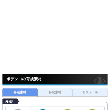
ポデンコの育成素材
昇進素材
特化素材
モジュール
昇進1