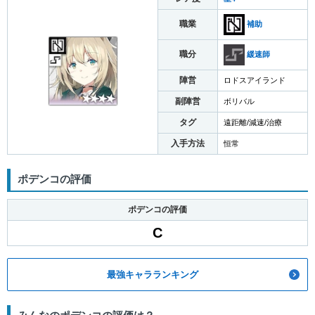
職業
補助
職分
緩速師
陣営
ロドスアイランド
副陣営
ボリバル
タグ
遠距離/減速/治療
入手方法
恒常
ポデンコの評価
ポデンコの評価
C
最強キャラランキング