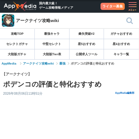
国内最大級！
ライター募集
ゲーム攻略情報メディア
アークナイツ攻略wiki
攻略TOP
最強キャラ
鋒矢突破#2
ガチャおすすめ
セレクトガチャ
中堅セレクト
星5おすすめ
星4おすすめ
大陸版ガチャ
大陸版Tier表
公開求人ツール
キャラ一覧
AppMedia
アークナイツ攻略wiki
最強
ポデンコの評価と特化おすすめ
【アークナイツ】
ポデンコの評価と特化おすすめ
2026年08月06日11時51分
AppMedia編集部