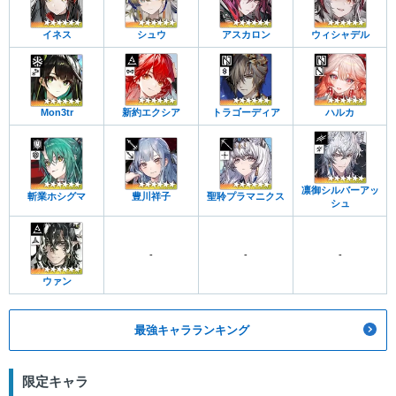
イネス
シュウ
アスカロン
ウィシャデル
Mon3tr
新約エクシア
トラゴーディア
ハルカ
凛御シルバーアッ
斬業ホシグマ
豊川祥子
聖聆プラマニクス
シュ
-
-
-
ウァン
最強キャラランキング
限定キャラ