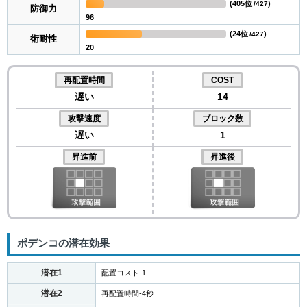
(
405位
)
/427
防御力
96
(
24位
)
/427
術耐性
20
再配置時間
COST
遅い
14
攻撃速度
ブロック数
遅い
1
昇進前
昇進後
ポデンコの潜在効果
潜在1
配置コスト-1
潜在2
再配置時間-4秒