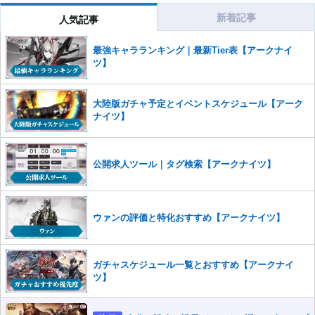
だけますでしょうか。
新着記事
人気記事
コメントの削除を申請する
※投稿内容を確認後、順次対応さ
せていただきます。ご了承ください。
最強キャラランキング｜最新Tier表【アークナイ
※一度削除したコメントは復元ができませんのでご注意くだ
ツ】
さい。
また、過度な利用規約の違反や、弊社に損害の及ぶ内容の書き込みがあ
大陸版ガチャ予定とイベントスケジュール【アーク
った場合は、法的措置をとらせていただく場合もございますので、あら
ナイツ】
かじめご理解くださいませ。
公開求人ツール｜タグ検索【アークナイツ】
ウァンの評価と特化おすすめ【アークナイツ】
ガチャスケジュール一覧とおすすめ【アークナイ
ツ】