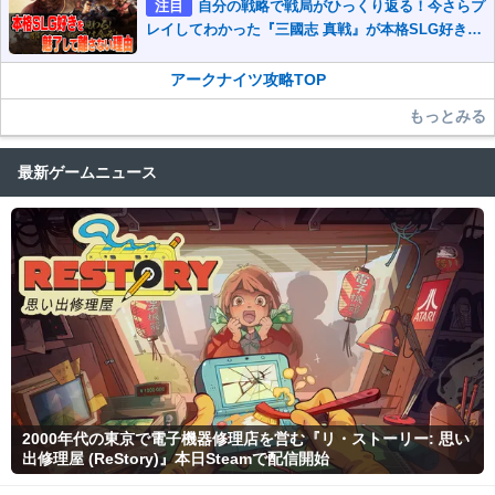
注目
自分の戦略で戦局がひっくり返る！今さらプ
レイしてわかった『三國志 真戦』が本格SLG好きを
魅了して離さないワケ
アークナイツ攻略TOP
もっとみる
最新ゲームニュース
2000年代の東京で電子機器修理店を営む『リ・ストーリー: 思い
出修理屋 (ReStory)』本日Steamで配信開始