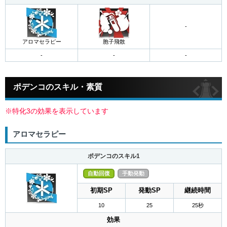
-
アロマセラピー
胞子飛散
ポデンコのスキル・素質
※特化3の効果を表示しています
アロマセラピー
ポデンコのスキル1
自動回復
手動発動
初期SP
発動SP
継続時間
10
25
25秒
効果