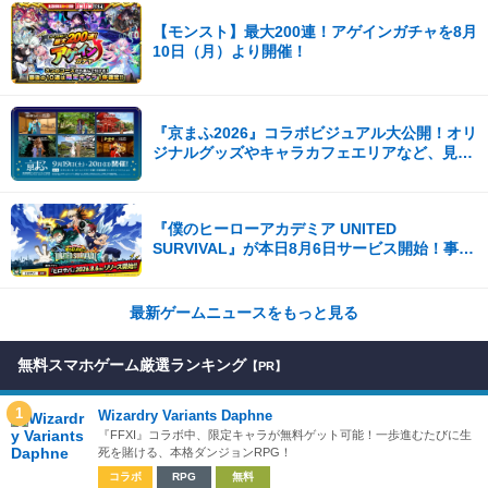
【モンスト】最大200連！アゲインガチャを8月
10日（月）より開催！
『京まふ2026』コラボビジュアル大公開！オリ
ジナルグッズやキャラカフェエリアなど、見ど
ころ満載！！
『僕のヒーローアカデミア UNITED
SURVIVAL』が本日8月6日サービス開始！事前
登録者数100万を突破！
最新ゲームニュースをもっと見る
無料スマホゲーム厳選ランキング
【PR】
1
Wizardry Variants Daphne
『FFXI』コラボ中、限定キャラが無料ゲット可能！一歩進むたびに生
死を賭ける、本格ダンジョンRPG！
コラボ
RPG
無料