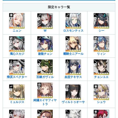
限定キャラ一覧
ニェン
W
ロスモンティス
シー
濁心スカジ
遊龍チェン
耀騎士ニアール
リィン
帰溟スペクター
百錬ガヴィル
血掟テキサス
チョンユエ
純燼エイヤフィヤ
ミュルジス
ヴィルトゥオーサ
シュウ
トラ