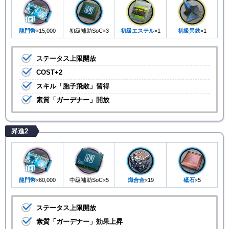
龍門幣
×15,000
初級補助SoC×3
初級エステル
×1
初級異鉄
×1
ステータス上限開放
COST+2
スキル「胞子飛散」習得
素質「ガーデナー」開放
昇進2
龍門幣
×60,000
中級補助SoC×5
熾合金
×19
砥石
×5
ステータス上限開放
素質「ガーデナー」効果上昇