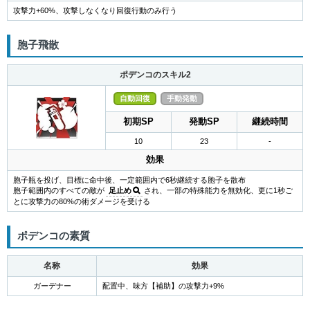
攻撃力+60%、攻撃しなくなり回復行動のみ行う
胞子飛散
ポデンコのスキル2
自動回復
手動発動
初期SP
発動SP
継続時間
10
23
-
効果
胞子瓶を投げ、目標に命中後、一定範囲内で6秒継続する胞子を散布
胞子範囲内のすべての敵が
足止め
され、一部の特殊能力を無効化、更に1秒ご
とに攻撃力の80%の術ダメージを受ける
ポデンコの素質
名称
効果
ガーデナー
配置中、味方【補助】の攻撃力+9%