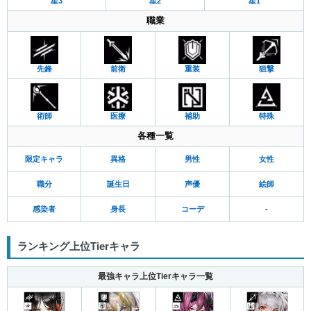
星3
星2
星1
職業
先鋒
前衛
重装
狙撃
術師
医療
補助
特殊
各種一覧
限定キャラ
異格
男性
女性
職分
誕生日
声優
絵師
感染者
身長
コーデ
-
ランキング上位Tierキャラ
最強キャラ上位Tierキャラ一覧