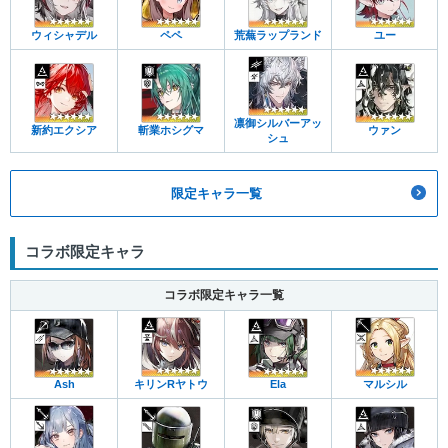
ウィシャデル
ペペ
荒蕪ラップランド
ユー
凛御シルバーアッ
新約エクシア
斬業ホシグマ
ウァン
シュ
限定キャラ一覧
コラボ限定キャラ
コラボ限定キャラ一覧
Ash
キリンRヤトウ
Ela
マルシル