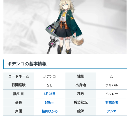
ポデンコの基本情報
コードネーム
性別
ポデンコ
女
戦闘経験
出身地
なし
ボリバル
誕生日
種族
3月25日
ベッロー
身長
感染状況
145cm
非感染者
声優
絵師
植田ひかる
アシマ