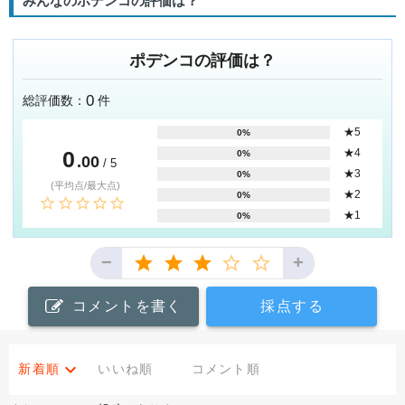
みんなのポデンコの評価は？
ポデンコの評価は？
0
総評価数：
件
★5
0%
0
★4
0%
.00
/ 5
★3
0%
(平均点/最大点)
★2
0%
★1
0%
−
+
コメントを書く
採点する
新着順
いいね順
コメント順