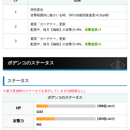
Lv
効果
特性変化
1
攻撃範囲内に敵がいる時、SPの自動回復速度+0.2sp/秒
素質「ガーデナー」更新
2
配置中、味方【補助】の攻撃力+9%、
攻撃速度+3
素質「ガーデナー」更新
3
配置中、味方【補助】の攻撃力+9%、
攻撃速度+5
ポデンコのステータス
ステータス
※最大育成時のステータスを表示しています(信頼度なし)
ポデンコのステータス
(
396位
)
/427
HP
1163
(
303位
)
/427
攻撃力
492